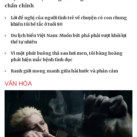
chấn chỉnh
Lời đề nghị của người tình trẻ về chuyện có con chung
khiến tôi bế tắc ở tuổi 80
Du lịch biển Việt Nam: Muốn bứt phá phải vượt khỏi lợi
thế tự nhiên
Vì một phút buông thả sau hơi men, tôi bàng hoàng
phát hiện mắc bệnh tình dục
Văn hóa
Giải trí
Sân khấu - Điện ảnh
Nghệ sĩ
Ranh giới mong manh giữa hài hước và phản cảm
Văn học
Thời trang
VĂN HÓA
Âm nhạc
Sao Việt
Di sản