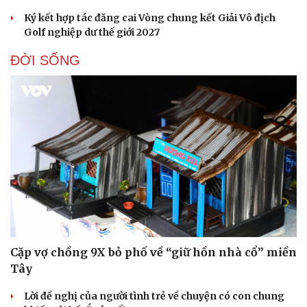
Ký kết hợp tác đăng cai Vòng chung kết Giải Vô địch
Golf nghiệp dư thế giới 2027
ĐỜI SỐNG
Du lịch
Podcast
Tư vấn
Câu chuyện thời sự
Săn Tour
Đọc truyện đêm khuya
check-in
Cửa sổ tình yêu
Kể chuyện cho bé
Hạt giống tâm hồn
Cặp vợ chồng 9X bỏ phố về “giữ hồn nhà cổ” miền
Tây
Lời đề nghị của người tình trẻ về chuyện có con chung