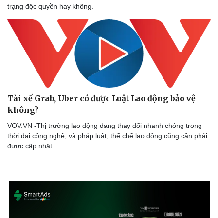
Lịch thi đấu bóng đá
Xe máy
trạng độc quyền hay không.
Thế giới thể thao
Tư vấn
eSports
Hậu trường
Tài xế Grab, Uber có được Luật Lao động bảo vệ
không?
VOV.VN -Thị trường lao động đang thay đổi nhanh chóng trong
thời đại công nghệ, và pháp luật, thể chế lao động cũng cần phải
được cập nhật.