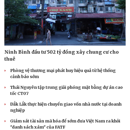
Sức khỏe
Đời sống
Dinh dưỡng - món ngon
Nhà đẹp
Cây thuốc
Blog
Sản phụ khoa
Tình yêu - Gia đình
Nhi khoa
Ninh Bình đầu tư 502 tỷ đồng xây chung cư cho
Nam khoa
thuê
Làm đẹp - giảm cân
Phòng mạch online
Phòng vệ thương mại phát huy hiệu quả từ hệ thống
Ăn sạch sống khỏe
cảnh báo sớm
Thái Nguyên tập trung giải phóng mặt bằng dự án cao
tốc CT07
Đắk Lắk thực hiện chuyển giao vốn nhà nước tại doanh
nghiệp
Giám sát tài sản mã hóa để sớm đưa Việt Nam ra khỏi
"danh sách xám" của FATF