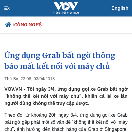
English
CÔNG NGHỆ
/
Ứng dụng Grab bất ngờ thông
Chính trị
Xã hội
Đảng
Tin 24h
báo mất kết nối với máy chủ
Tổ chức nhân sự
Dự báo thời tiết
Quốc hội
Giáo dục
Thứ Ba, 22:08, 03/04/2018
Nhận diện sự thật
Dấu ấn VOV
Việc làm
VOV.VN - Tối ngày 3/4, ứng dụng gọi xe Grab bất ngờ
Biển đảo
"không thể kết nối với máy chủ", khiến cả lái xe lẫn
người dùng không thể truy cập được.
Theo đó, từ khoảng 20h ngày 3/4, ứng dụng gọi xe Grab
bất ngờ gặp phải một số vấn đề "không thể kết nối với máy
chủ", ảnh hưởng đến khách hàng của Grab ở Singapore,