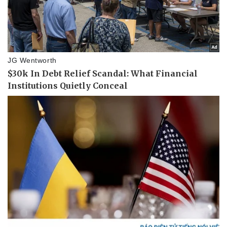
Pháp luật
Quân sự - Quốc phòng
Vụ án
Vũ khí
Tin nóng
Việt Nam