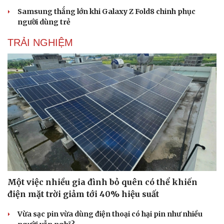
Samsung thắng lớn khi Galaxy Z Fold8 chinh phục
Doanh nghiệp
Công nghệ
người dùng trẻ
Thông tin doanh nghiệp
Sành điệu
Doanh nghiệp 24h
Tin Công nghệ
TRẢI NGHIỆM
Doanh nhân
Trải nghiệm
Vì cộng đồng
Chuyển đổi số
Một việc nhiều gia đình bỏ quên có thể khiến
điện mặt trời giảm tới 40% hiệu suất
Vừa sạc pin vừa dùng điện thoại có hại pin như nhiều