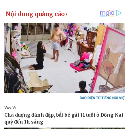
Kinh tế
Thị trường
Bất động sản
Giá vàng
Khởi nghiệp
Tiêu dùng
Tỷ giá
Chứng khoán
Giá cà phê