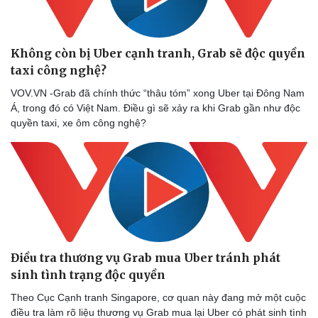
Không còn bị Uber cạnh tranh, Grab sẽ độc quyền
taxi công nghệ?
VOV.VN -Grab đã chính thức “thâu tóm” xong Uber tại Đông Nam
Á, trong đó có Việt Nam. Điều gì sẽ xảy ra khi Grab gần như độc
quyền taxi, xe ôm công nghệ?
Điều tra thương vụ Grab mua Uber tránh phát
sinh tình trạng độc quyền
Thể thao
Ô tô - Xe máy
Theo Cục Cạnh tranh Singapore, cơ quan này đang mở một cuộc
Bóng đá
Ô tô
điều tra làm rõ liệu thương vụ Grab mua lại Uber có phát sinh tình