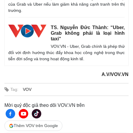
của Grab và Uber nếu làm giảm khả năng cạnh tranh trên thị
trường.
TS. Nguyễn Đức Thành: “Uber,
Grab không phải là loại hình
taxi“
VOV.VN - Uber, Grab chính là phép thử
đối với định hướng thúc đẩy khoa học công nghệ trong thực
tiễn đời sống và trong hoạt động kinh tế.
A.V/VOV.VN
Thế giới
Multimedia
Tag:
VOV
Quan sát
Video
Cuộc sống đó đây
Ảnh
Hồ sơ
E-Magazine
Mời quý độc giả theo dõi VOV.VN trên
Infographic
Thêm VOV trên Google