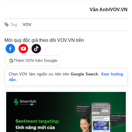
Vân Anh/VOV.VN
Tag:
VOV
Mời quý độc giả theo dõi VOV.VN trên
Pháp luật
Quân sự - Quốc p
Vụ án
Thêm VOV trên Google
Vũ khí
Tin nóng
Việt Nam
Tư vấn luật
Phân tích
Chọn VOV làm nguồn ưu tiên trên
Google Search
.
Xem hướng
dẫn.