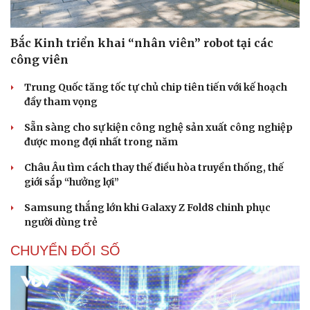
Tư vấn
Câu chuyện thời s
Săn Tour
Đọc truyện đêm kh
Bắc Kinh triển khai “nhân viên” robot tại các
check-in
Cửa sổ tình yêu
Kể chuyện cho bé
công viên
Hạt giống tâm hồn
Trung Quốc tăng tốc tự chủ chip tiên tiến với kế hoạch
đầy tham vọng
Sẵn sàng cho sự kiện công nghệ sản xuất công nghiệp
được mong đợi nhất trong năm
Châu Âu tìm cách thay thế điều hòa truyền thống, thế
giới sắp “hưởng lợi”
Samsung thắng lớn khi Galaxy Z Fold8 chinh phục
người dùng trẻ
CHUYỂN ĐỔI SỐ