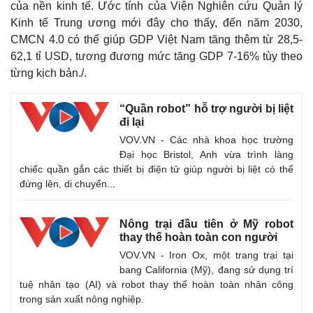
của nền kinh tế.
Ước tính của Viện Nghiên cứu Quản lý
Kinh tế Trung ương mới đây cho thấy, đến năm 2030,
CMCN 4.0 có thể giúp GDP Việt Nam tăng thêm từ 28,5-
6
2,1 tỉ USD, tương đương mức tăng GDP 7-16% tùy theo
từng kịch bản./.
“Quần robot” hỗ trợ người bị liệt
đi lại
VOV.VN - Các nhà khoa học trường
Đại học Bristol, Anh vừa trình làng
chiếc quần gắn các thiết bị điện tử giúp người bị liệt có thể
đứng lên, di chuyển...
Nông trại đầu tiên ở Mỹ robot
thay thế hoàn toàn con người
VOV.VN - Iron Ox, một trang trại tại
bang California (Mỹ), đang sử dụng trí
tuệ nhân tạo (AI) và robot thay thế hoàn toàn nhân công
trong sản xuất nông nghiệp.