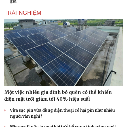
gia
TRẢI NGHIỆM
Cải chính
Một việc nhiều gia đình bỏ quên có thể khiến
điện mặt trời giảm tới 40% hiệu suất
Vừa sạc pin vừa dùng điện thoại có hại pin như nhiều
người vẫn nghĩ?
Microsoft gây lo ngại khi tự ý bổ sung tính năng quét