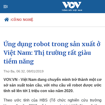
CÔNG NGHỆ
/
Ứng dụng robot trong sản xuất ở
Chính trị
Xã hội
Đảng
Tin 24h
Việt Nam: Thị trường rất giàu
Tổ chức nhân sự
Dự báo thời tiết
tiềm năng
Quốc hội
Giáo dục
Nhận diện sự thật
Dấu ấn VOV
Việc làm
Thứ Ba, 06:32, 08/01/2019
Biển đảo
VOV.VN - Việt Nam đang chuyển mình trở thành một cơ
sở sản xuất toàn cầu, với nhu cầu về robot được ước
tính sẽ lên tới 1 triệu con vào năm 2020.
Theo ước tính của
HBS (Tổ chức nghiên cứu trường