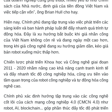
của doanh nghiệp cũng phụ thuộc nhiều yếu tố như chính
sách của Nhà nước, định giá của tiền đồng Việt Nam và
Kinh tế
Thị trường
việc tiếp cận vốn", ông Brian Hull cho hay.
Bất động sản
Giá vàng
Khởi nghiệp
Tiêu dùng
Hiện nay, Chính phủ đang tập trung vào việc phát triển các
Tỷ giá
sáng kiến và ban hành pháp luật để đẩy nhanh quá trình tự
Chứng khoán
động hóa. Đây là xu hướng bắt buộc khi giá nhân công
Giá cà phê
của Việt Nam không còn rẻ và đang ngày một cao hơn,
trong khi giá công nghệ đang xu hướng giảm dần, kéo giá
bán robot xuống mức thấp hơn.
Chiến lược phát triển Khoa học và Công nghệ giai đoạn
2011 - 2020 nhằm nâng cao khả năng cạnh tranh kinh tế
và đẩy nhanh tốc độ công nghiệp hóa, cũng ưu tiên vào
tầm quan trọng của robot công nghiệp và tự động hóa công
nghệ cao.
Chính phủ xác định hướng tập trung vào các công nghệ
cốt lõi của cách mạng công nghiệp 4.0 (CMCN 4.0) như
robot, AI, blockchain... góp phần thúc đẩy tốc độ phát triển