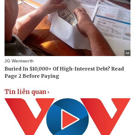
Sức khỏe
Đời sống
Dinh dưỡng - món ngon
Nhà đẹp
Cây thuốc
Blog
Sản phụ khoa
Tình yêu - Gia đìn
Nhi khoa
Nam khoa
Làm đẹp - giảm cân
Phòng mạch online
Ăn sạch sống khỏe
Tin liên quan