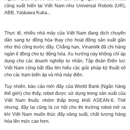
cũng xuất hiện tại Việt Nam như Universal Robots (UR),
ABB, Yaskawa Kuka...
Thực tế, nhiều nhà máy của Việt Nam đang dịch chuyển
dần sang tự động hóa thay cho hoạt động sản xuất gần
như thủ công trước đây. Chẳng hạn, Vinamilk đã chi hàng
ngàn tỉ đồng cho tự động hóa. Xu hướng này không chỉ áp
dụng cho các doanh nghiệp tư nhân, Tập đoàn Điện lực
Việt Nam cũng bắt đầu tìm hiểu các giải pháp kỹ thuật số
cho các trạm biến áp và nhà máy điện.
Tuy nhiên, báo cáo mới đây của
World Bank (Ngân hàng
thế giới) cho thấy, robot được sử dụng trong sản xuất của
Việt Nam thuộc nhóm thấp trong khối ASEAN-6. Thế
Thế giới
Multimedia
nhưng, đây lại cũng là cơ hội cho thị trường robot mở ra
Quan sát
Video
khi Việt Nam muốn thúc đẩy năng suất, chất lượng hàng
Cuộc sống đó đây
Ảnh
hóa lên mức cao hơn.
Hồ sơ
E-Magazine
Infographic