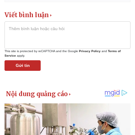
Viết bình luận
This site is protected by reCAPTCHA and the Google
Privacy Policy
and
Terms of
Service
apply.
Gửi tin
Thể thao
Ô tô - Xe máy
Bóng đá
Ô tô
Lịch thi đấu bóng đá
Xe máy
Thế giới thể thao
Tư vấn
eSports
Hậu trường