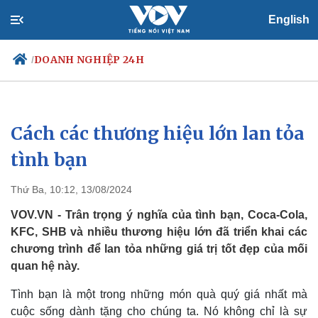
English
DOANH NGHIỆP 24H
/
Cách các thương hiệu lớn lan tỏa
Chính trị
Xã hội
Đảng
Tin 24h
tình bạn
Tổ chức nhân sự
Dự báo thời tiết
Quốc hội
Giáo dục
Thứ Ba, 10:12, 13/08/2024
Nhận diện sự thật
Dấu ấn VOV
Việc làm
VOV.VN - Trân trọng ý nghĩa của tình bạn, Coca-Cola,
Biển đảo
KFC, SHB và nhiều thương hiệu lớn đã triển khai các
chương trình để lan tỏa những giá trị tốt đẹp của mối
quan hệ này.
Tình bạn là một trong những món quà quý giá nhất mà
cuộc sống dành tặng cho chúng ta. Nó không chỉ là sự