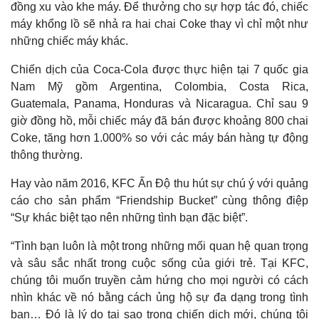
đồng xu vào khe máy. Để thưởng cho sự hợp tác đó, chiếc
máy khổng lồ sẽ nhả ra hai chai Coke thay vì chỉ một như
những chiếc máy khác.
Thế giới
Multimedia
Quan sát
Video
Chiến dịch của Coca-Cola được thực hiện tại 7 quốc gia
Cuộc sống đó đây
Ảnh
Nam Mỹ gồm Argentina, Colombia, Costa Rica,
Hồ sơ
E-Magazine
Guatemala, Panama, Honduras và Nicaragua. Chỉ sau 9
Infographic
giờ đồng hồ, mỗi chiếc máy đã bán được khoảng 800 chai
Coke, tăng hơn 1.000% so với các máy bán hàng tự động
thông thường.
Hay vào năm 2016, KFC Ấn Độ thu hút sự chú ý với quảng
cáo cho sản phẩm “Friendship Bucket” cùng thông điệp
“Sự khác biệt tạo nên những tình bạn đặc biệt”.
“Tình bạn luôn là một trong những mối quan hệ quan trọng
và sâu sắc nhất trong cuộc sống của giới trẻ. Tại KFC,
chúng tôi muốn truyền cảm hứng cho mọi người có cách
nhìn khác về nó bằng cách ủng hộ sự đa dạng trong tình
bạn… Đó là lý do tại sao trong chiến dịch mới, chúng tôi