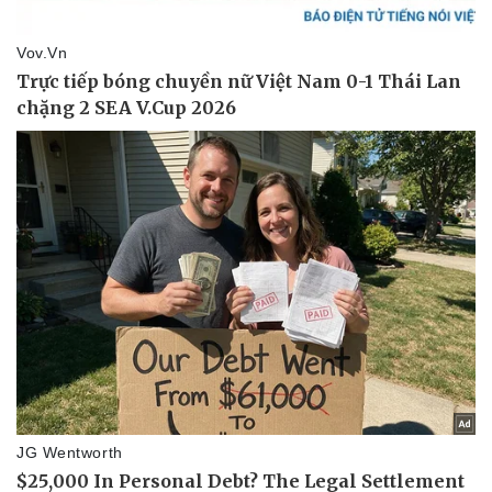
Doanh nghiệp
Công nghệ
Thông tin doanh nghiệp
Sành điệu
Doanh nghiệp 24h
Tin Công nghệ
Doanh nhân
Trải nghiệm
Vì cộng đồng
Chuyển đổi số