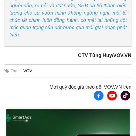
người dân, xã hội và đất nước, SHB đã trở thành biểu
tượng cho sự vươn mình không ngừng nghỉ, một tổ
chức tài chính luôn đồng hành, có mặt tại những cột
mốc quan trọng của đất nước qua mỗi giai đoạn phát
triển.
CTV Tùng Huy/VOV.VN
Pháp luật
Quân sự - Quốc phòng
Tag:
VOV
Vụ án
Vũ khí
Tin nóng
Việt Nam
Tư vấn luật
Phân tích
Mời quý độc giả theo dõi VOV.VN trên