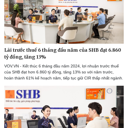
Lãi trước thuế 6 tháng đầu năm của SHB đạt 6.860
Sức khỏe
Đời sống
tỷ đồng, tăng 13%
Dinh dưỡng - món ngon
Nhà đẹp
Cây thuốc
Blog
VOV.VN - Kết thúc 6 tháng đầu năm 2024, lợi nhuận trước thuế
Sản phụ khoa
Tình yêu - Gia đình
của SHB đạt hơn 6.860 tỷ đồng, tăng 13% so với năm trước,
Nhi khoa
hoàn thành 61% kế hoạch năm, tiếp tục giữ CIR thấp nhất ngành.
Nam khoa
Làm đẹp - giảm cân
Phòng mạch online
Ăn sạch sống khỏe