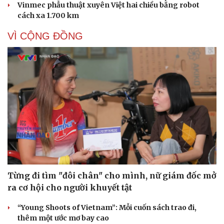
Vinmec phẫu thuật xuyên Việt hai chiều bằng robot
cách xa 1.700 km
VÌ CỘNG ĐỒNG
Từng đi tìm "đôi chân" cho mình, nữ giám đốc mở
ra cơ hội cho người khuyết tật
“Young Shoots of Vietnam”: Mỗi cuốn sách trao đi,
thêm một ước mơ bay cao