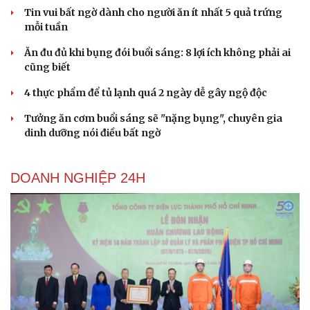
check-in
Cửa sổ tình yêu
Tin vui bất ngờ dành cho người ăn ít nhất 5 quả trứng
Kể chuyện cho bé
mỗi tuần
Hạt giống tâm hồn
Ăn đu đủ khi bụng đói buổi sáng: 8 lợi ích không phải ai
cũng biết
4 thực phẩm để tủ lạnh quá 2 ngày dễ gây ngộ độc
Tưởng ăn cơm buổi sáng sẽ "nặng bụng", chuyên gia
dinh dưỡng nói điều bất ngờ
DOANH NGHIỆP 24H