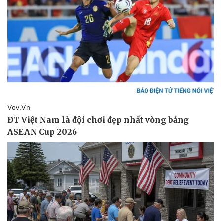
Thể thao
Ô tô - Xe máy
Bóng đá
Ô tô
Lịch thi đấu bóng đá
Xe máy
Thế giới thể thao
Tư vấn
eSports
Hậu trường