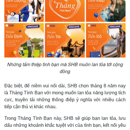
Những tấm thiệp tình bạn mà SHB muôn lan tỏa tới cộng
đồng
Đặc biệt, để niềm vui nối dài, SHB chọn tháng 8 năm nay
là Tháng Tình Bạn với mong muốn lan tỏa năng lượng tích
cực, truyền tải những thông điệp ý nghĩa với nhiều cách
Kinh tế
Thị trường
tiếp cận thú vị khác nhau.
Bất động sản
Giá vàng
Khởi nghiệp
Tiêu dùng
Trong Tháng Tình Bạn này, SHB sẽ giúp bạn lan tỏa, lưu
Tỷ giá
dấu những khoảnh khắc tuyệt vời của tình bạn, kết nối yêu
Chứng khoán