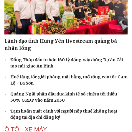
Văn hóa
Giải trí
Sân khấu - Điện ảnh
Nghệ sĩ
Lãnh đạo tỉnh Hưng Yên livestream quảng bá
Văn học
Thời trang
nhãn lồng
Âm nhạc
Sao Việt
Di sản
Đồng Tháp đầu tư hơn 160 tỷ đồng xây dựng Dự án Cải
tạo nút giao An Bình
Huế tăng tốc giải phóng mặt bằng mở rộng cao tốc Cam
Lộ - La Sơn
Quảng Ngãi phấn đấu đưa kinh tế số chiếm tối thiểu
30% GRDP vào năm 2030
Tạm hoãn xuất cảnh với người nộp thuế không hoạt
động tại địa chỉ đăng ký
Ô TÔ - XE MÁY