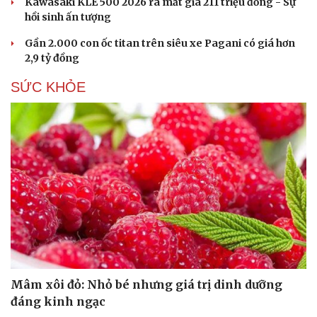
Kawasaki KLE 500 2026 ra mắt giá 211 triệu đồng - Sự
hồi sinh ấn tượng
Gần 2.000 con ốc titan trên siêu xe Pagani có giá hơn
2,9 tỷ đồng
SỨC KHỎE
Du lịch
Podcast
Mâm xôi đỏ: Nhỏ bé nhưng giá trị dinh dưỡng
Tư vấn
Câu chuyện thời sự
đáng kinh ngạc
Săn Tour
Đọc truyện đêm khuya