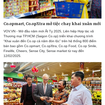
Tư vấn
Câu chuyện thời sự
Săn Tour
Đọc truyện đêm khuya
check-in
Cửa sổ tình yêu
Kể chuyện cho bé
Hạt giống tâm hồn
Co.opmart, Co.opXtra mở tiệc chay khai xuân mới
VOV.VN - Mở đầu năm mới Ất Tỵ 2025, Liên hiệp Hợp tác xã
Thương mại TP.HCM (Saigon Co.op) triển khai chương trình
“Khai xuân đến Co.op cả năm đón lộc” trên hệ thống 800 điểm
bán bao gồm Co.opmart, Co.opXtra, Co.op Food, Co.op Smile,
Finelife, Cheers, Sense City, Sense market từ nay đến
12/02/2025.