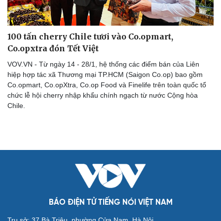
100 tấn cherry Chile tươi vào Co.opmart,
Co.opxtra đón Tết Việt
VOV.VN - Từ ngày 14 - 28/1, hệ thống các điểm bán của Liên
hiệp hợp tác xã Thương mại TP.HCM (Saigon Co.op) bao gồm
Co.opmart, Co.opXtra, Co.op Food và Finelife trên toàn quốc tổ
chức lễ hội cherry nhập khẩu chính ngạch từ nước Cộng hòa
Chile.
Cải chính
BÁO ĐIỆN TỬ TIẾNG NÓI VIỆT NAM
Trụ sở: 37 Bà Triệu, phường Cửa Nam, Hà Nội