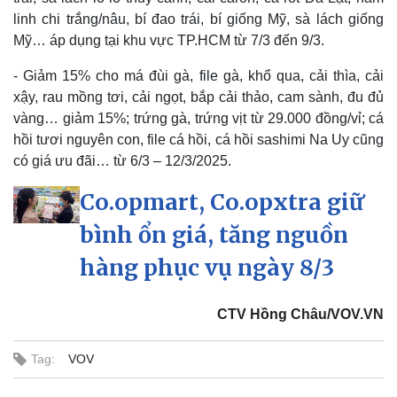
linh chi trắng/nâu, bí đao trái, bí giống Mỹ, sà lách giống
Mỹ… áp dụng tại khu vực TP.HCM từ 7/3 đến 9/3.
- Giảm 15% cho má đùi gà, file gà, khổ qua, cải thìa, cải
xậy, rau mồng tơi, cải ngọt, bắp cải thảo, cam sành, đu đủ
vàng… giảm 15%; trứng gà, trứng vịt từ 29.000 đồng/vỉ; cá
hồi tươi nguyên con, file cá hồi, cá hồi sashimi Na Uy cũng
có giá ưu đãi… từ 6/3 – 12/3/2025.
Co.opmart, Co.opxtra giữ
bình ổn giá, tăng nguồn
hàng phục vụ ngày 8/3
CTV Hồng Châu/VOV.VN
Tag:
VOV