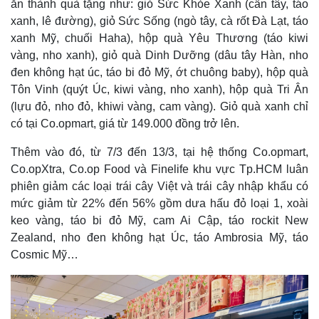
ăn thành quà tặng như: giỏ Sức Khỏe Xanh (cần tây, táo
xanh, lê đường), giỏ Sức Sống (ngò tây, cà rốt Đà Lạt, táo
xanh Mỹ, chuối Haha), hộp quà Yêu Thương (táo kiwi
vàng, nho xanh), giỏ quà Dinh Dưỡng (dâu tây Hàn, nho
đen không hạt úc, táo bi đỏ Mỹ, ớt chuông baby), hộp quà
Tôn Vinh (quýt Úc, kiwi vàng, nho xanh), hộp quà Tri Ân
(lựu đỏ, nho đỏ, khiwi vàng, cam vàng). Giỏ quà xanh chỉ
có tại Co.opmart, giá từ 149.000 đồng trở lên.
Thêm vào đó, từ 7/3 đến 13/3, tại hệ thống Co.opmart,
Co.opXtra, Co.op Food và Finelife khu vực Tp.HCM luân
phiên giảm các loại trái cây Việt và trái cây nhập khẩu có
mức giảm từ 22% đến 56% gồm dưa hấu đỏ loại 1, xoài
keo vàng, táo bi đỏ Mỹ, cam Ai Cập, táo rockit New
Zealand, nho đen không hạt Úc, táo Ambrosia Mỹ, táo
Cosmic Mỹ…
Kinh tế
Thị trường
Bất động sản
Giá vàng
Khởi nghiệp
Tiêu dùng
Tỷ giá