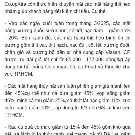
Co.opXtra còn thực hiện khuyến mãi các mặt hàng thịt heo
nhằm giúp khách hàng tiết kiệm chi tiêu. Cụ thể:
- Vào các ngày cuối tuần trong tháng 3/2025, các mặt
hàng: xương đuôi, sườn non, cốt lết, nạc dăm… giảm 15%
- 20%. Bên cạnh đó, các mặt hàng thịt heo bình ổn thị
trường gồm thịt vai, thịt nạch, nạc đùi, cốt lết, xương đuôi,
chân giò và xương bộ đến từ nhà cung cấp Vissan, CP
được ưu đãi giá tốt chỉ từ 85.000 - 177.000 đồng/kg áp
dụng tại hệ thống Co.opmart, Co.op Food và Finelife khu
Pháp luật
Quân sự - Quốc phòng
vực TP.HCM.
Vụ án
Vũ khí
Tin nóng
Việt Nam
- Các mặt hàng thủy hải sản luân phiên giảm giá mạnh lên
Tư vấn luật
Phân tích
đến 45%cụ thể như cá dứa giảm 45%, vọp sống giảm
45%, mình cá thu giảm 25%, cá thát lát nạo giảm 11%, cua
biển loại 1 giảm 10%... áp dụng từ 6/3 đến 9/3 tại khu vực
TP.HCM.
- Rau củ quả có mức giảm từ 15% đến 45% gồm khổ qua
trái, sà lách lo lo thủy canh, cải caron, cà rốt Đà Lạt, nấm