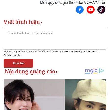
Mời quý độc giả theo dõi VOV.VN trên
Thể thao
Ô tô - Xe máy
Bóng đá
Ô tô
Viết bình luận
Lịch thi đấu bóng đá
Xe máy
Thế giới thể thao
Tư vấn
eSports
Hậu trường
This site is protected by reCAPTCHA and the Google
Privacy Policy
and
Terms of
Service
apply.
Gửi tin