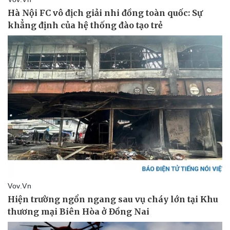
Sức khỏe
Đời sống
Dinh dưỡng - món ngon
Nhà đẹp
Cây thuốc
Blog
Sản phụ khoa
Tình yêu - Gia đình
Nhi khoa
Nam khoa
Làm đẹp - giảm cân
Phòng mạch online
Ăn sạch sống khỏe