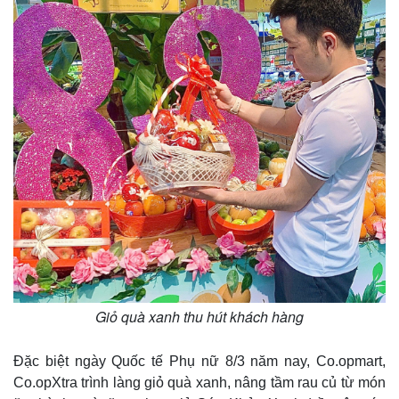
Thế giới
Multimedia
Quan sát
Video
Cuộc sống đó đây
Ảnh
Hồ sơ
E-Magazine
Infographic
Giỏ quà xanh thu hút khách hàng
Đặc biệt ngày Quốc tế Phụ nữ 8/3 năm nay, Co.opmart,
Co.opXtra trình làng giỏ quà xanh, nâng tầm rau củ từ món