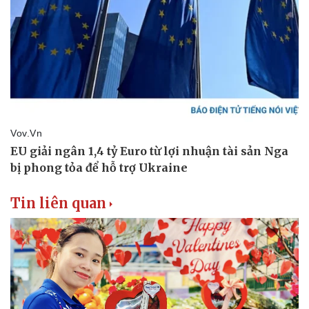
Văn hóa
Giải trí
Sân khấu - Điện ảnh
Nghệ sĩ
Văn học
Thời trang
Âm nhạc
Sao Việt
Di sản
Tin liên quan