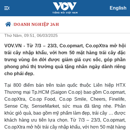
English
Co.opmart và Co.opXtra mở hội
trái cây nhập khẩu đón 8/3
DOANH NGHIỆP 24H
/
Thứ Năm, 09:51, 06/03/2025
VOV.VN - Từ 7/3 – 23/3, Co.opmart, Co.opXtra mở hội
trái cây nhập khẩu, với hơn 50 mặt hàng trái cây đặc
Chính trị
Xã hội
trưng vùng ôn đới được giảm giá cực sốc, góp phần
Đảng
Tin 24h
phong phú thị trường quà tặng nhân ngày dành riêng
Tổ chức nhân sự
Dự báo thời tiết
cho phái đẹp.
Quốc hội
Giáo dục
Nhận diện sự thật
Dấu ấn VOV
Tại 800 điểm bán trên toàn quốc thuộc Liên hiệp HTX
Việc làm
Thương mại Tp.HCM (Saigon Co.op) bao gồm Co.opmart,
Biển đảo
Co.opXtra, Co.op Food, Co.op Smile, Cheers, Finelife,
Sense City, SenseMarket, sức mua đã tăng nhẹ. Phân
khúc giỏ quà, bao gồm mỹ phẩm làm đẹp, trái cây … được
khách hàng ưu tiên lựa chọn. Từ 7/3 – 23/3, Co.opmart,
Co.opXtra mở hội trái cây nhập khẩu, với hơn 50 mặt hàng