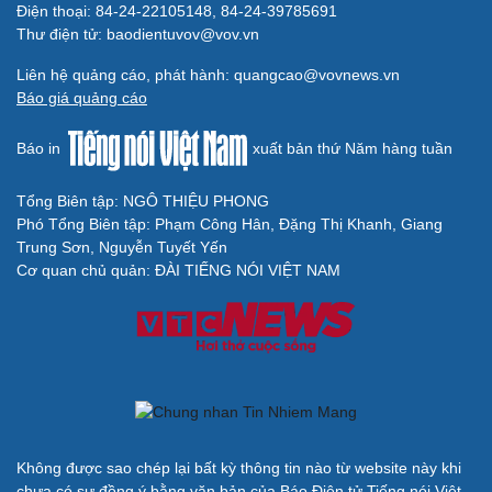
Điện thoại: 84-24-22105148, 84-24-39785691
Thư điện tử: baodientuvov@vov.vn
Liên hệ quảng cáo, phát hành: quangcao@vovnews.vn
Báo giá quảng cáo
Báo in
xuất bản thứ Năm hàng tuần
Tổng Biên tập: NGÔ THIỆU PHONG
Phó Tổng Biên tập: Phạm Công Hân, Đặng Thị Khanh, Giang
Trung Sơn, Nguyễn Tuyết Yến
Cơ quan chủ quản: ĐÀI TIẾNG NÓI VIỆT NAM
Không được sao chép lại bất kỳ thông tin nào từ website này khi
chưa có sự đồng ý bằng văn bản của Báo Điện tử Tiếng nói Việt