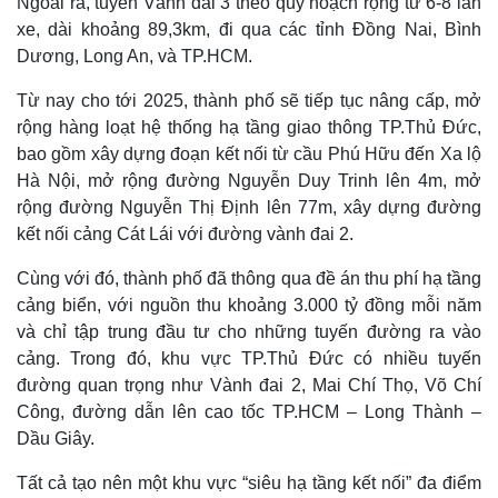
Ngoài ra, tuyến Vành đai 3 theo quy hoạch rộng từ 6-8 làn
xe, dài khoảng 89,3km, đi qua các tỉnh Đồng Nai, Bình
Dương, Long An, và TP.HCM.
Từ nay cho tới 2025, thành phố sẽ tiếp tục nâng cấp, mở
rộng hàng loạt hệ thống hạ tầng giao thông TP.Thủ Đức,
bao gồm xây dựng đoạn kết nối từ cầu Phú Hữu đến Xa lộ
Hà Nội, mở rộng đường Nguyễn Duy Trinh lên 4m, mở
rộng đường Nguyễn Thị Định lên 77m, xây dựng đường
kết nối cảng Cát Lái với đường vành đai 2.
Cùng với đó, thành phố đã thông qua đề án thu phí hạ tầng
cảng biển, với nguồn thu khoảng 3.000 tỷ đồng mỗi năm
Kinh tế
Thị trường
và chỉ tập trung đầu tư cho những tuyến đường ra vào
Bất động sản
Giá vàng
Khởi nghiệp
Tiêu dùng
cảng. Trong đó, khu vực TP.Thủ Đức có nhiều tuyến
Tỷ giá
đường quan trọng như Vành đai 2, Mai Chí Thọ, Võ Chí
Chứng khoán
Công, đường dẫn lên cao tốc TP.HCM – Long Thành –
Giá cà phê
Dầu Giây.
Tất cả tạo nên một khu vực “siêu hạ tầng kết nối” đa điểm