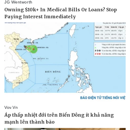
Sản phụ khoa
Tình yêu - Gia đình
Nhi khoa
Nam khoa
Làm đẹp - giảm cân
Phòng mạch online
Ăn sạch sống khỏe