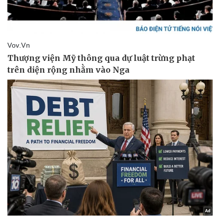
Sức khỏe
Đời sống
Dinh dưỡng - món ngon
Nhà đẹp
Cây thuốc
Blog