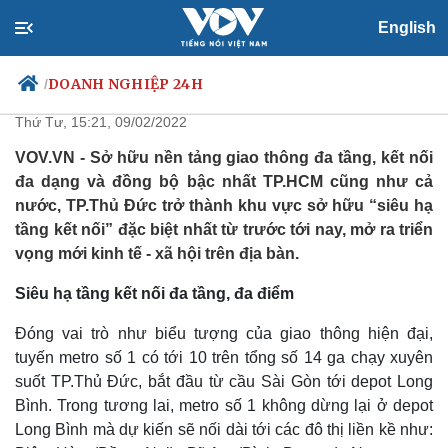
English
Động lực tăng trưởng mới từ
“siêu hạ tầng kết nối” Thủ Đức
DOANH NGHIỆP 24H
/
Thứ Tư, 15:21, 09/02/2022
VOV.VN - Sở hữu nền tảng giao thông đa tầng, kết nối
đa dạng và đồng bộ bậc nhất TP.HCM cũng như cả
Chính trị
Xã hội
nước, TP.Thủ Đức trở thành khu vực sở hữu “siêu hạ
Đảng
Tin 24h
tầng kết nối” đặc biệt nhất từ trước tới nay, mở ra triển
Tổ chức nhân sự
Dự báo thời tiết
vọng mới kinh tế - xã hội trên địa bàn.
Quốc hội
Giáo dục
Nhận diện sự thật
Dấu ấn VOV
Siêu hạ tầng kết nối đa tầng, đa điểm
Việc làm
Biển đảo
Đóng vai trò như biểu tượng của giao thông hiện đại,
tuyến metro số 1 có tới 10 trên tổng số 14 ga chạy xuyên
suốt TP.Thủ Đức, bắt đầu từ cầu Sài Gòn tới depot Long
Bình. Trong tương lai, metro số 1 không dừng lại ở depot
Long Bình mà dự kiến sẽ nối dài tới các đô thị liền kề như: