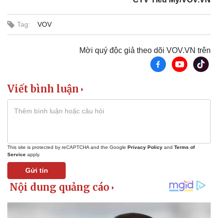
Tag:
VOV
Mời quý độc giả theo dõi VOV.VN trên
Viết bình luận
This site is protected by reCAPTCHA and the Google
Privacy Policy
and
Terms of
Thể thao
Ô tô - Xe máy
Service
apply.
Bóng đá
Ô tô
Gửi tin
Lịch thi đấu bóng đá
Xe máy
Thế giới thể thao
Tư vấn
eSports
Hậu trường