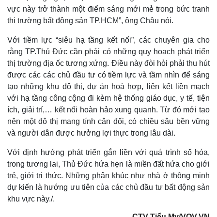
vực này trở thành một điểm sáng mới mẻ trong bức tranh
thị trường bất động sản TP.HCM”, ông Châu nói.
Với tiềm lực “siêu hạ tầng kết nối”, các chuyên gia cho
Pháp luật
Quân sự - Quốc phòng
rằng TP.Thủ Đức cần phải có những quy hoạch phát triển
Vụ án
Vũ khí
thị trường địa ốc tương xứng. Điều này đòi hỏi phải thu hút
Tin nóng
Việt Nam
được các các chủ đầu tư có tiềm lực và tầm nhìn để sáng
Tư vấn luật
Phân tích
tạo những khu đô thị, dự án hoà hợp, liên kết liền mạch
với hạ tầng công cộng đi kèm hệ thống giáo dục, y tế, tiện
ích, giải trí,… kết nối hoàn hảo xung quanh. Từ đó mới tạo
nên một đô thị mang tính cân đối, có chiều sâu bền vững
và người dân được hưởng lợi thực trong lâu dài.
Với định hướng phát triển gắn liền với quá trình số hóa,
trong tương lai, Thủ Đức hứa hẹn là miền đất hứa cho giới
trẻ, giới tri thức. Những phân khúc như nhà ở thông minh
dự kiến là hướng ưu tiên của các chủ đầu tư bất động sản
khu vực này./.
CTV Tiểu My/VOV.VN