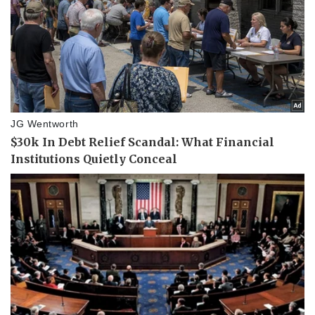
Doanh nghiệp
Công nghệ
Thông tin doanh nghiệp
Sành điệu
Doanh nghiệp 24h
Tin Công nghệ
Doanh nhân
Trải nghiệm
Vì cộng đồng
Chuyển đổi số