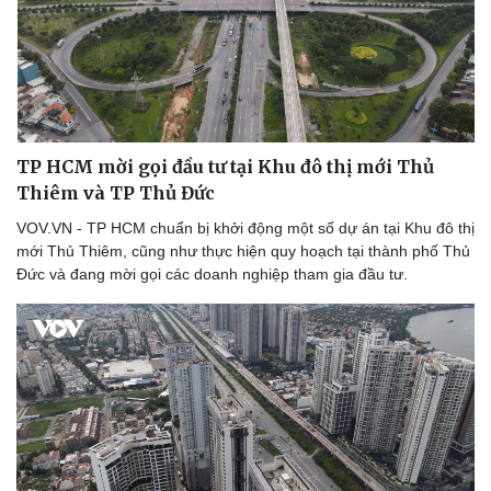
Du lịch
Podcast
Tư vấn
Câu chuyện thời sự
Săn Tour
Đọc truyện đêm khuya
check-in
Cửa sổ tình yêu
Kể chuyện cho bé
TP HCM mời gọi đầu tư tại Khu đô thị mới Thủ
Hạt giống tâm hồn
Thiêm và TP Thủ Đức
VOV.VN - TP HCM chuẩn bị khởi động một số dự án tại Khu đô thị
mới Thủ Thiêm, cũng như thực hiện quy hoạch tại thành phố Thủ
Đức và đang mời gọi các doanh nghiệp tham gia đầu tư.