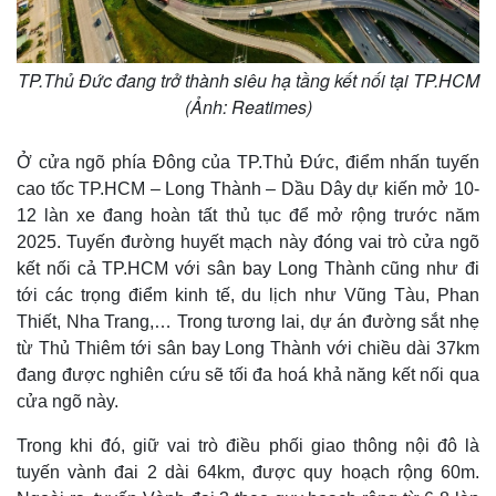
Thế giới
Multimedia
Quan sát
Video
TP.Thủ Đức đang trở thành siêu hạ tầng kết nối tại TP.HCM
Cuộc sống đó đây
Ảnh
(Ảnh: Reatimes)
Hồ sơ
E-Magazine
Infographic
Ở cửa ngõ phía Đông của TP.Thủ Đức, điểm nhấn tuyến
cao tốc TP.HCM – Long Thành – Dầu Dây dự kiến mở 10-
12 làn xe đang hoàn tất thủ tục để mở rộng trước năm
2025. Tuyến đường huyết mạch này đóng vai trò cửa ngõ
kết nối cả TP.HCM với sân bay Long Thành cũng như đi
tới các trọng điểm kinh tế, du lịch như Vũng Tàu, Phan
Thiết, Nha Trang,… Trong tương lai, dự án đường sắt nhẹ
từ Thủ Thiêm tới sân bay Long Thành với chiều dài 37km
đang được nghiên cứu sẽ tối đa hoá khả năng kết nối qua
cửa ngõ này.
Trong khi đó, giữ vai trò điều phối giao thông nội đô là
tuyến vành đai 2 dài 64km, được quy hoạch rộng 60m.