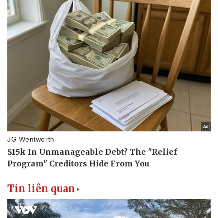
Văn hóa
Giải trí
Sân khấu - Điện ảnh
Nghệ sĩ
Văn học
Thời trang
Âm nhạc
Sao Việt
Di sản
Tin liên quan