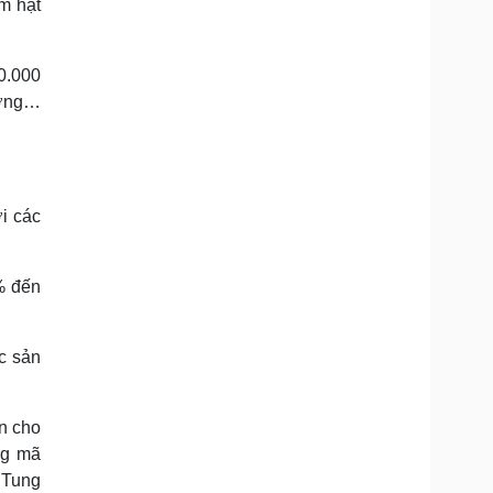
m hạt
0.000
xường…
i các
% đến
c sản
n cho
ng mã
 Tung