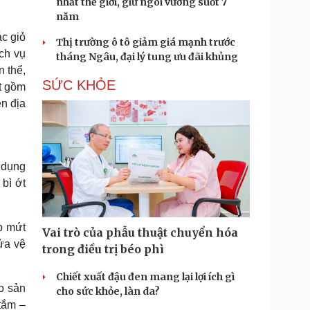
nhất thế giới, giữ ngôi vương suốt 7
năm
c giỏ
Thị trường ô tô giảm giá mạnh trước
ch vụ
tháng Ngâu, đại lý tung ưu đãi khủng
 thể,
SỨC KHỎE
t gồm
n địa
 dụng
bì ớt
p mứt
Vai trò của phẫu thuật chuyển hóa
rửa vệ
trong điều trị béo phì
Chiết xuất đậu đen mang lại lợi ích gì
o sản
cho sức khỏe, làn da?
tắm –