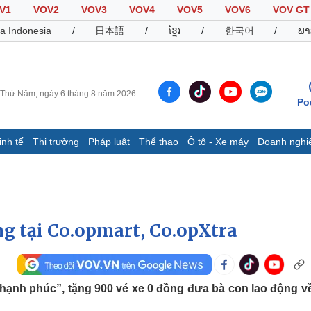
V1
VOV2
VOV3
VOV4
VOV5
VOV6
VOV GT
a Indonesia
/
日本語
/
ខ្មែរ
/
한국어
/
ພາ
Thứ Năm, ngày 6 tháng 8 năm 2026
Po
inh tế
Thị trường
Pháp luật
Thể thao
Ô tô - Xe máy
Doanh nghi
Thế giới
Multimedia
K
Quan sát
Video
B
Cuộc sống đó đây
Ảnh
K
Hồ sơ
E-Magazine
ng tại Co.opmart, Co.opXtra
Infographic
Thể thao
Ô tô - Xe máy
D
hạnh phúc”, tặng 900 vé xe 0 đồng đưa bà con lao động v
Bóng đá
Ô tô
T