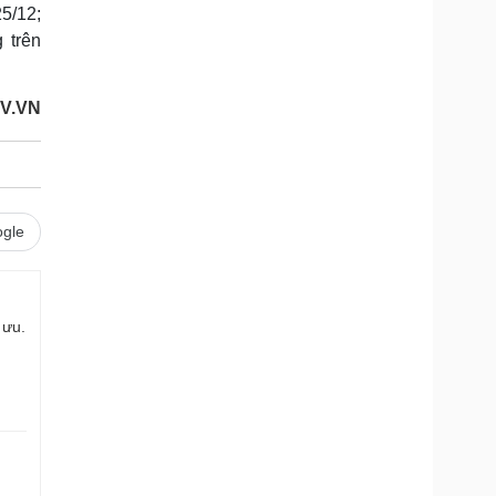
5/12;
 trên
V.VN
gle
 ưu.