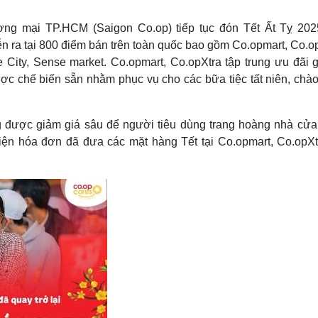
Lịch thi đấu bóng đá
Xe máy
Thế giới thể thao
Tư vấn
ơng mại TP.HCM (Saigon Co.op) tiếp tục đón Tết Ất Tỵ 202
eSports
V
n ra tại 800 điểm bán trên toàn quốc bao gồm Co.opmart, Co.op
Hậu trường
 City, Sense market. Co.opmart, Co.opXtra tập trung ưu đãi gi
Văn hóa
Giải trí
D
ợc chế biến sẵn nhằm phục vụ cho các bữa tiệc tất niên, chà
Sân khấu - Điện ảnh
Nghệ sĩ
Văn học
Thời trang
ng được giảm giá sâu để người tiêu dùng trang hoàng nhà cửa
Âm nhạc
Sao Việt
c
Di sản
kiện hóa đơn đã đưa các mặt hàng Tết tại Co.opmart, Co.opXt