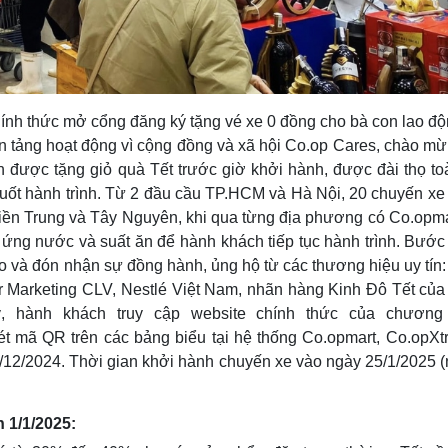
nh thức mở cổng đăng ký tặng vé xe 0 đồng cho bà con lao độ
ền tảng hoạt động vì cộng đồng và xã hội Co.op Cares, chào m
 được tặng giỏ quà Tết trước giờ khởi hành, được đài thọ to
n suốt hành trình. Từ 2 đầu cầu TP.HCM và Hà Nội, 20 chuyến x
iền Trung và Tây Nguyên, khi qua từng địa phương có Co.opmar
 ứng nước và suất ăn để hành khách tiếp tục hành trình. Bước
o và đón nhận sự đồng hành, ủng hộ từ các thương hiệu uy tín:
r Marketing CLV, Nestlé Việt Nam, nhãn hàng Kinh Đô Tết của
 hành khách truy cập website chính thức của chương 
t mã QR trên các bảng biểu tại hệ thống Co.opmart, Co.opXtr
/12/2024. Thời gian khởi hành chuyến xe vào ngày 25/1/2025 
 1/1/2025: