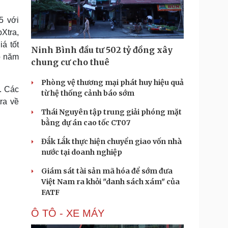
Doanh nghiệp 24h
Tin Công nghệ
Doanh nhân
Trải nghiệm
5 với
ì cộng đồng
Chuyển đổi số
Xtra,
á tốt
Ninh Bình đầu tư 502 tỷ đồng xây
u lịch
Podcast
o năm
chung cư cho thuê
Tư vấn
Câu chuyện thời sự
Săn Tour
Đọc truyện đêm khuya
Phòng vệ thương mại phát huy hiệu quả
. Các
heck-in
Cửa sổ tình yêu
từ hệ thống cảnh báo sớm
Kể chuyện cho bé
ra về
Thái Nguyên tập trung giải phóng mặt
Hạt giống tâm hồn
bằng dự án cao tốc CT07
Đắk Lắk thực hiện chuyển giao vốn nhà
nước tại doanh nghiệp
Giám sát tài sản mã hóa để sớm đưa
Việt Nam ra khỏi "danh sách xám" của
FATF
Ô TÔ - XE MÁY