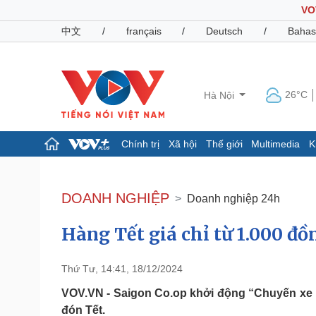
VO
中文
/
français
/
Deutsch
/
Bahas
26°C
Hà Nội
Chính trị
Xã hội
Thế giới
Multimedia
K
Chính trị
Xã hội
Đảng
Tin 24h
DOANH NGHIỆP
Doanh nghiệp 24h
Tổ chức nhân sự
Dự báo thời tiết
Quốc hội
Giáo dục
Hàng Tết giá chỉ từ 1.000 đồ
Nhận diện sự thật
Dấu ấn VOV
Việc làm
Biển đảo
Thứ Tư, 14:41, 18/12/2024
Pháp luật
Quân sự - Quốc phòng
VOV.VN - Saigon Co.op khởi động “Chuyến xe 
Vụ án
Vũ khí
đón Tết.