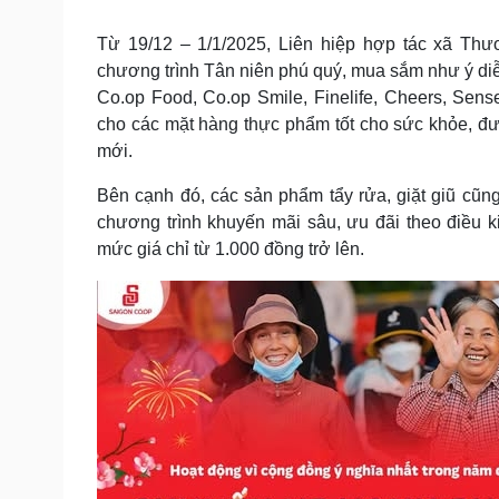
Tin nóng
Việt Nam
Tư vấn luật
Phân tích
Từ 19/12 – 1/1/2025, Liên hiệp hợp tác xã Thư
chương trình Tân niên phú quý, mua sắm như ý diễ
Co.op Food, Co.op Smile, Finelife, Cheers, Sense
Sức khỏe
Đời sống
cho các mặt hàng thực phẩm tốt cho sức khỏe, đư
mới.
Dinh dưỡng - món ngon
Nhà đẹp
Cây thuốc
Blog
Bên cạnh đó, các sản phẩm tẩy rửa, giặt giũ cũ
Sản phụ khoa
Tình yêu - Gia đình
Nhi khoa
chương trình khuyến mãi sâu, ưu đãi theo điều 
Nam khoa
mức giá chỉ từ 1.000 đồng trở lên.
Làm đẹp - giảm cân
Phòng mạch online
Ăn sạch sống khỏe
Cải chính