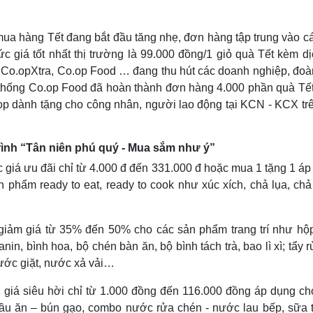
mua hàng Tết đang bắt đầu tăng nhẹ, đơn hàng tập trung vào cá
c giá tốt nhất thị trường là 99.000 đồng/1 giỏ quà Tết kèm dị
, Co.opXtra, Co.op Food … đang thu hút các doanh nghiệp, đoàn
ệ thống Co.op Food đã hoàn thành đơn hàng 4.000 phần quà Tế
p dành tặng cho công nhân, người lao động tại KCN - KCX trê
ình “Tân niên phú quý - Mua sắm như ý”
giá ưu đãi chỉ từ 4.000 đ đến 331.000 đ hoặc mua 1 tặng 1 áp
phẩm ready to eat, ready to cook như xúc xích, chả lụa, chả 
ảm giá từ 35% đến 50% cho các sản phẩm trang trí như hộ
lanin, bình hoa, bộ chén bàn ăn, bộ bình tách trà, bao lì xì; tẩy 
nước giặt, nước xả vải…
iá siêu hời chỉ từ 1.000 đồng đến 116.000 đồng áp dụng ch
ầu ăn – bún gạo, combo nước rửa chén - nước lau bếp, sữa 