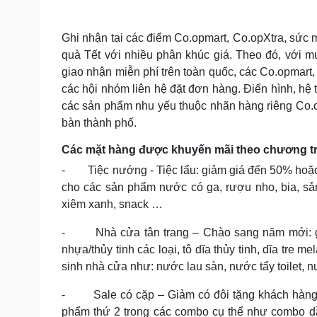
Ghi nhận tại các điểm Co.opmart, Co.opXtra, sức 
quà Tết với nhiều phân khúc giá. Theo đó, với mứ
giao nhận miễn phí trên toàn quốc, các Co.opmart
các hội nhóm liên hệ đặt đơn hàng. Điển hình, h
các sản phẩm nhu yếu thuộc nhãn hàng riêng Co.o
bàn thành phố.
Các mặt hàng được khuyến mãi theo chương tr
- Tiệc nướng - Tiệc lẩu: giảm giá đến 50% hoặc 
cho các sản phẩm nước có ga, rượu nho, bia, sản 
xiêm xanh, snack …
- Nhà cửa tân trang – Chào sang năm mới: gi
nhựa/thủy tinh các loại, tô dĩa thủy tinh, dĩa tre me
sinh nhà cửa như: nước lau sàn, nước tẩy toilet, 
- Sale có cặp – Giảm có đôi tặng khách hàng g
phẩm thứ 2 trong các combo cụ thể như combo d