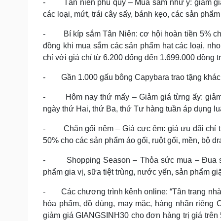
- Tân niên phú quý – Mua sắm như ý: giảm giá 
các loại, mứt, trái cây sấy, bánh kẹo, các sản phẩ
- Bí kíp sắm Tân Niên: cơ hội hoàn tiền 5% cho 
đồng khi mua sắm các sản phẩm hạt các loại, nho k
chỉ với giá chỉ từ 6.200 đống đến 1.699.000 đồng t
- Gần 1.000 gấu bông Capybara trao tặng khách h
- Hôm nay thứ mấy – Giảm giá từng ấy: giảm 
ngày thứ Hai, thứ Ba, thứ Tư hàng tuần áp dụng l
- Chăn gối nệm – Giá cực êm: giá ưu đãi chỉ 
50% cho các sản phẩm áo gối, ruột gối, mền, bộ dr
- Shopping Season – Thỏa sức mua – Đua sức
phẩm gia vị, sữa tiệt trùng, nước yến, sản phẩm g
- Các chương trình kênh online: “Tân trang nhà 
hóa phẩm, đồ dùng, may mặc, hàng nhãn riêng Co
giảm giá GIANGSINH30 cho đơn hàng trị giá trên 