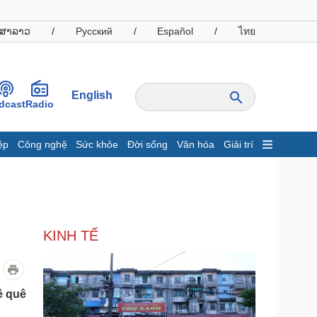
ສາລາວ
/
Русский
/
Español
/
ไทย
English
dcast
Radio
ệp
Công nghệ
Sức khỏe
Đời sống
Văn hóa
Giải trí
inh tế
Thị trường
ất động sản
Giá vàng
hởi nghiệp
Tiêu dùng
Tỷ giá
KINH TẾ
Chứng khoán
Giá cà phê
oanh nghiệp
Công nghệ
ề quê
hông tin doanh nghiệp
Sành điệu