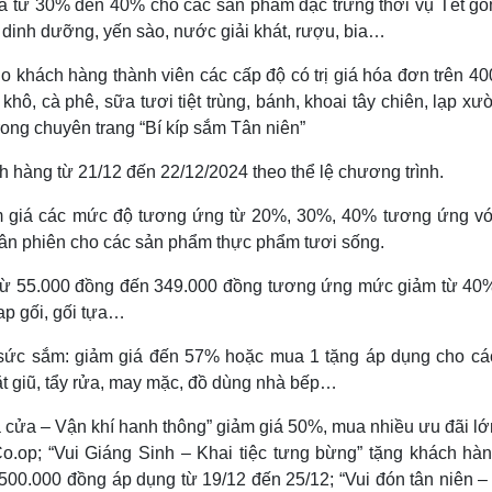
từ 30% đến 40% cho các sản phẩm đặc trưng thời vụ Tết gồ
m dinh dưỡng, yến sào, nước giải khát, rượu, bia…
khách hàng thành viên các cấp độ có trị giá hóa đơn trên 40
hô, cà phê, sữa tươi tiệt trùng, bánh, khoai tây chiên, lạp 
rong chuyên trang “Bí kíp sắm Tân niên”
àng từ 21/12 đến 22/12/2024 theo thể lệ chương trình.
giá các mức độ tương ứng từ 20%, 30%, 40% tương ứng vớ
uân phiên cho các sản phẩm thực phẩm tươi sống.
từ 55.000 đồng đến 349.000 đồng tương ứng mức giảm từ 40
ap gối, gối tựa…
 sắm: giảm giá đến 57% hoặc mua 1 tặng áp dụng cho cá
iặt giũ, tẩy rửa, may mặc, đồ dùng nhà bếp…
cửa – Vận khí hanh thông” giảm giá 50%, mua nhiều ưu đãi lớ
.op; “Vui Giáng Sinh – Khai tiệc tưng bừng” tặng khách hà
500.000 đồng áp dụng từ 19/12 đến 25/12; “Vui đón tân niên –