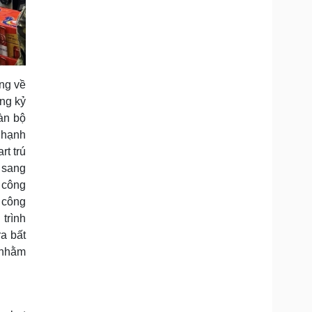
ng về
ừng kỷ
àn bộ
e hạnh
t trú
 sang
 công
 công
trình
a bất
(nhằm