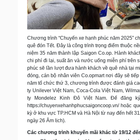
Chương trình “Chuyến xe hạnh phúc năm 2025” chí
quê đón Tết. Đây là công trình trọng điểm thuộc n
niệm 35 năm thành lập Saigon Co.op. Hành khách
chi phí đi lại, suất ăn và nước uống miễn phí trê
phúc sẽ lần lượt đưa hành khách về quê nhà tại m
đóng, cán bộ nhân viên Co.opmart nơi đây sẽ tiếp
năm tổ chức thứ 3, chương trình được đánh giá ca
ty Unilever Việt Nam, Coca-Cola Việt Nam, Wilma
ty Mondelez Kinh Đô Việt Nam. Để đăng ký,
https://chuyenxehanhphucsaigoncoop.vn/ hoặc qué
kỳ ở khu vực TP.HCM và Hà Nội từ nay đến hết 31
ngày 26 Âm lịch).
Các chương trình khuyến mãi khác từ 19/12 đến