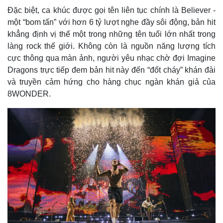
Đặc biệt, ca khúc được gọi tên liên tục chính là Believer -
một “bom tấn” với hơn 6 tỷ lượt nghe đầy sôi động, bản hit
khẳng định vị thế một trong những tên tuổi lớn nhất trong
làng rock thế giới. Không còn là nguồn năng lượng tích
cực thông qua màn ảnh, người yêu nhạc chờ đợi Imagine
Dragons trực tiếp đem bản hit này đến “đốt cháy” khán đài
và truyền cảm hứng cho hàng chục ngàn khán giả của
8WONDER.
Kinh tế
Thị trường
Bất động sản
Giá vàng
Khởi nghiệp
Tiêu dùng