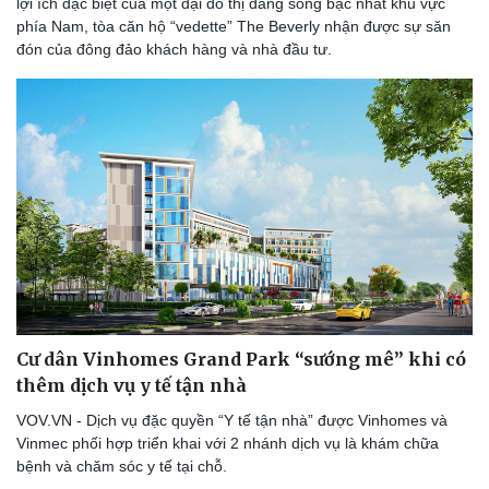
lợi ích đặc biệt của một đại đô thị đáng sống bậc nhất khu vực
phía Nam, tòa căn hộ “vedette” The Beverly nhận được sự săn
đón của đông đảo khách hàng và nhà đầu tư.
Văn hóa
Giải trí
Sân khấu - Điện ảnh
Nghệ sĩ
Văn học
Thời trang
Âm nhạc
Sao Việt
Cư dân Vinhomes Grand Park “sướng mê” khi có
Di sản
thêm dịch vụ y tế tận nhà
VOV.VN - Dịch vụ đặc quyền “Y tế tận nhà” được Vinhomes và
Vinmec phối hợp triển khai với 2 nhánh dịch vụ là khám chữa
bệnh và chăm sóc y tế tại chỗ.