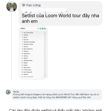
Các fan đồn đoán setlist và thắc mắc liệu “những anh