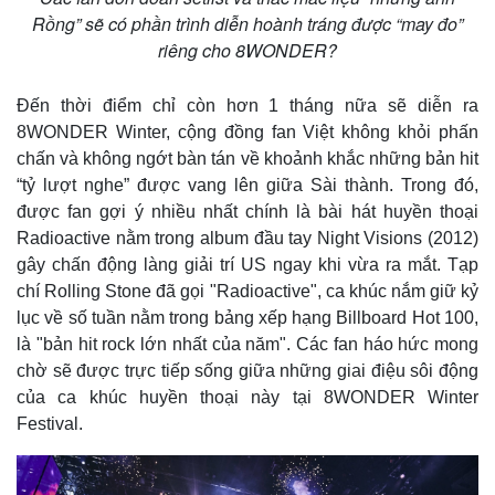
Rồng” sẽ có phần trình diễn hoành tráng được “may đo”
riêng cho 8WONDER?
Thế giới
Multimedia
Đến thời điểm chỉ còn hơn 1 tháng nữa sẽ diễn ra
Quan sát
Video
8WONDER Winter, cộng đồng fan Việt không khỏi phấn
Cuộc sống đó đây
Ảnh
chấn và không ngớt bàn tán về khoảnh khắc những bản hit
Hồ sơ
E-Magazine
“tỷ lượt nghe” được vang lên giữa Sài thành. Trong đó,
Infographic
được fan gợi ý nhiều nhất chính là bài hát huyền thoại
Radioactive nằm trong album đầu tay Night Visions (2012)
gây chấn động làng giải trí US ngay khi vừa ra mắt. Tạp
chí Rolling Stone đã gọi "Radioactive", ca khúc nắm giữ kỷ
lục về số tuần nằm trong bảng xếp hạng Billboard Hot 100,
là "bản hit rock lớn nhất của năm". Các fan háo hức mong
chờ sẽ được trực tiếp sống giữa những giai điệu sôi động
của ca khúc huyền thoại này tại 8WONDER Winter
Festival.