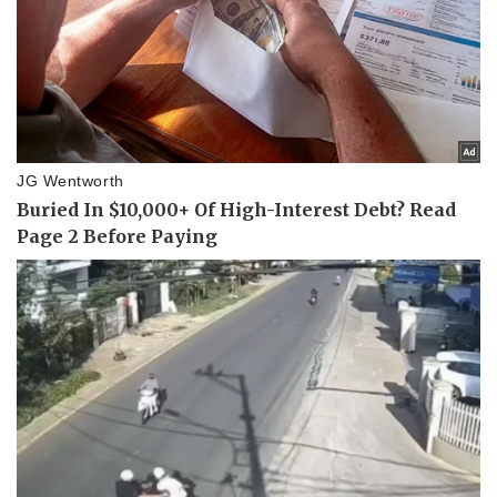
Sức khỏe
Đời sống
Dinh dưỡng - món ngon
Nhà đẹp
Cây thuốc
Blog
Sản phụ khoa
Tình yêu - Gia đình
Nhi khoa
Nam khoa
Làm đẹp - giảm cân