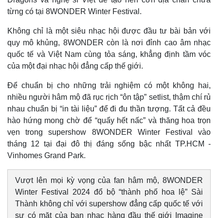
từng có tại 8WONDER Winter Festival.
Không chỉ là một siêu nhạc hội được đầu tư bài bản với
quy mô khủng, 8WONDER còn là nơi đỉnh cao âm nhạc
quốc tế và Việt Nam cùng tỏa sáng, khẳng định tầm vóc
của một đại nhạc hội đẳng cấp thế giới.
Để chuẩn bị cho những trải nghiệm có một không hai,
nhiều người hâm mộ đã rục rịch “ôn tập” setlist, thậm chí rủ
nhau chuẩn bị “in tài liệu” để đi đu thần tượng. Tất cả đều
hào hứng mong chờ để “quẩy hết nấc” và thăng hoa trọn
vẹn trong supershow 8WONDER Winter Festival vào
tháng 12 tại đại đô thị đáng sống bậc nhất TP.HCM -
Vinhomes Grand Park.
Vượt lên mọi kỳ vọng của fan hâm mộ, 8WONDER
Winter Festival 2024 đổ bộ “thành phố hoa lệ” Sài
Thành không chỉ với supershow đẳng cấp quốc tế với
sự có mặt của ban nhạc hàng đầu thế giới Imagine