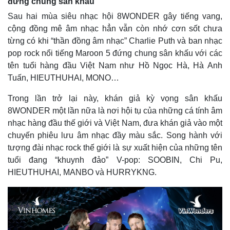
đứng chung sân khấu
Sau hai mùa siêu nhạc hội 8WONDER gây tiếng vang,
cộng đồng mê âm nhạc hẳn vẫn còn nhớ cơn sốt chưa
từng có khi “thần đồng âm nhạc” Charlie Puth và ban nhạc
pop rock nổi tiếng Maroon 5 đứng chung sân khấu với các
tên tuổi hàng đầu Việt Nam như Hồ Ngọc Hà, Hà Anh
Tuấn, HIEUTHUHAI, MONO…
Trong lần trở lại này, khán giả kỳ vọng sân khấu
8WONDER một lần nữa là nơi hội tụ của những cá tính âm
nhạc hàng đầu thế giới và Việt Nam, đưa khán giả vào một
chuyến phiêu lưu âm nhạc đầy màu sắc. Song hành với
tượng đài nhạc rock thế giới là sự xuất hiện của những tên
tuổi đang “khuynh đảo” V-pop: SOOBIN, Chi Pu,
HIEUTHUHAI, MANBO và HURRYKNG.