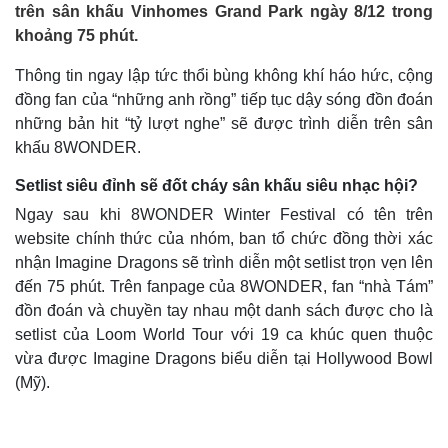
trên sân khấu Vinhomes Grand Park ngày 8/12 trong
khoảng 75 phút.
Thông tin ngay lập tức thổi bùng không khí háo hức, cộng
đồng fan của “những anh rồng” tiếp tục dậy sóng đồn đoán
những bản hit “tỷ lượt nghe” sẽ được trình diễn trên sân
khấu 8WONDER.
Setlist siêu đỉnh sẽ đốt cháy sân khấu siêu nhạc hội?
Ngay sau khi 8WONDER Winter Festival có tên trên
website chính thức của nhóm, ban tổ chức đồng thời xác
nhận Imagine Dragons sẽ trình diễn một setlist trọn vẹn lên
đến 75 phút. Trên fanpage của 8WONDER, fan “nhà Tám”
đồn đoán và chuyền tay nhau một danh sách được cho là
setlist của Loom World Tour với 19 ca khúc quen thuộc
vừa được Imagine Dragons biểu diễn tại Hollywood Bowl
(Mỹ).