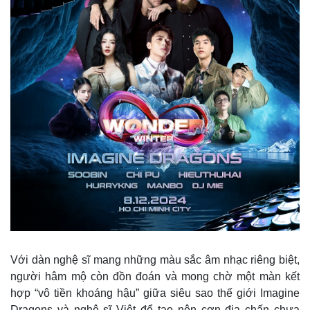
Pháp luật
Quân sự - Quốc phòng
Vụ án
Vũ khí
Tin nóng
Việt Nam
Tư vấn luật
Phân tích
Với dàn nghệ sĩ mang những màu sắc âm nhạc riêng biệt,
người hâm mộ còn đồn đoán và mong chờ một màn kết
hợp “vô tiền khoáng hậu” giữa siêu sao thế giới Imagine
Dragons và nghệ sĩ Việt để tạo nên cơn địa chấn chưa