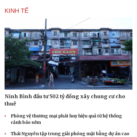
KINH TẾ
Du lịch
Podcast
Tư vấn
Câu chuyện thời sự
Săn Tour
Đọc truyện đêm khuya
check-in
Cửa sổ tình yêu
Kể chuyện cho bé
Hạt giống tâm hồn
Ninh Bình đầu tư 502 tỷ đồng xây chung cư cho
thuê
Phòng vệ thương mại phát huy hiệu quả từ hệ thống
cảnh báo sớm
Thái Nguyên tập trung giải phóng mặt bằng dự án cao