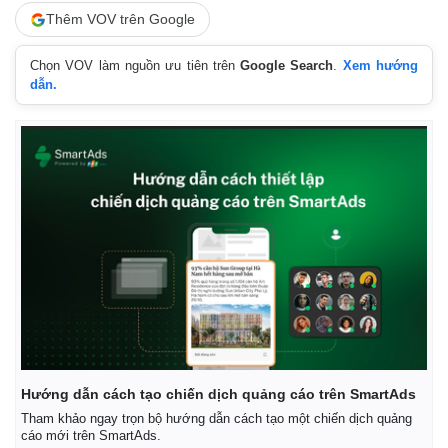
Thêm VOV trên Google
Chọn VOV làm nguồn ưu tiên trên
Google Search
.
Xem hướng
dẫn.
Thể thao
Ô tô - Xe máy
Bóng đá
Ô tô
Lịch thi đấu bóng đá
Xe máy
Thế giới thể thao
Tư vấn
eSports
Hậu trường
Hướng dẫn cách tạo chiến dịch quảng cáo trên SmartAds
Tham khảo ngay trọn bộ hướng dẫn cách tạo một chiến dịch quảng
cáo mới trên SmartAds.