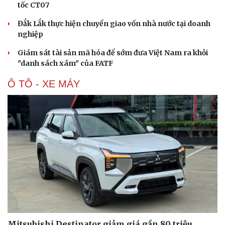
tốc CT07
Đắk Lắk thực hiện chuyển giao vốn nhà nước tại doanh
nghiệp
Giám sát tài sản mã hóa để sớm đưa Việt Nam ra khỏi
"danh sách xám" của FATF
Ô TÔ - XE MÁY
Mitsubishi Destinator giảm giá gần 80 triệu