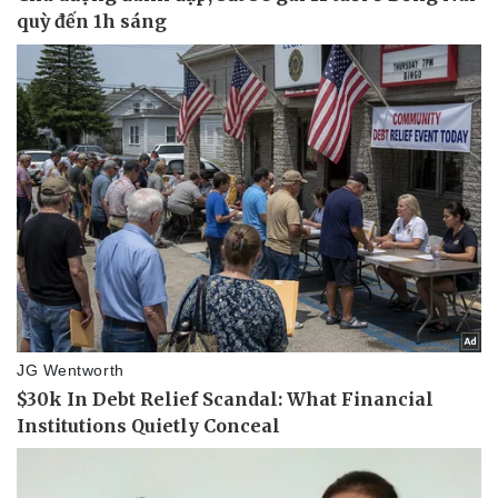
Doanh nghiệp
Công nghệ
Thông tin doanh nghiệp
Sành điệu
Doanh nghiệp 24h
Tin Công nghệ
Doanh nhân
Trải nghiệm
Vì cộng đồng
Chuyển đổi số