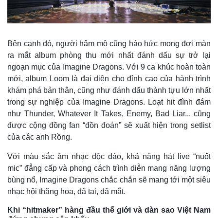
Tỷ giá
Chứng khoán
Giá cà phê
Bên cạnh đó, người hâm mộ cũng háo hức mong đợi màn
ra mắt album phòng thu mới nhất đánh dấu sự trở lại
ngoạn mục của Imagine Dragons. Với 9 ca khúc hoàn toàn
mới, album Loom là đại diện cho đỉnh cao của hành trình
khám phá bản thân, cũng như đánh dấu thành tựu lớn nhất
trong sự nghiệp của Imagine Dragons. Loạt hit đình đám
như Thunder, Whatever It Takes, Enemy, Bad Liar... cũng
được cộng đồng fan “đồn đoán” sẽ xuất hiện trong setlist
của các anh Rồng.
Với màu sắc âm nhạc độc đáo, khả năng hát live “nuốt
mic” đẳng cấp và phong cách trình diễn mang năng lượng
bùng nổ, Imagine Dragons chắc chắn sẽ mang tới một siêu
nhạc hội thăng hoa, đã tai, đã mắt.
Khi “hitmaker” hàng đầu thế giới và dàn sao Việt Nam