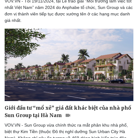
VOV.VN - Tối 19/11/2024, tại Lễ trao giải “Môi trường làm việc tốt
nhất Việt Nam” năm 2024 do Anphabe tổ chức, Sun Group và các
đơn vị thành viên tiếp tục được xướng tên ở các hạng mục danh
giá nhất.
Giới đầu tư “mổ xẻ” giá đất khác biệt của nhà phố
Sun Group tại Hà Nam
VOV.VN - Sun Group vừa chính thức ra mắt phân khu nhà phố,
biệt thự Kim Tiền (thuộc Đô thị nghỉ dưỡng Sun Urban City Hà