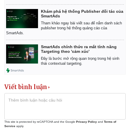
Khám phá hệ thống Publisher đối tác của
SmartAds
Tham khảo ngay bài viết sau để nắm danh sách
publisher trong hệ thống quảng cáo của
SmartAds.
SmartAds chính thức ra mắt tính năng
Targeting theo 'cảm xúc'
Pháp luật
Quân sự - Quốc phòng
Đây là bước mở rộng quan trọng trong hệ sinh
thái contextual targeting.
Vụ án
Vũ khí
Tin nóng
Việt Nam
Tư vấn luật
Phân tích
Viết bình luận
This site is protected by reCAPTCHA and the Google
Privacy Policy
and
Terms of
Service
apply.