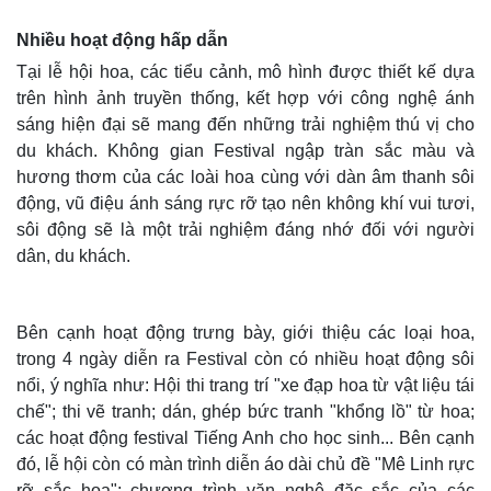
Nhiều hoạt động hấp dẫn
Tại lễ hội hoa, các tiểu cảnh, mô hình được thiết kế dựa
trên hình ảnh truyền thống, kết hợp với công nghệ ánh
sáng hiện đại sẽ mang đến những trải nghiệm thú vị cho
du khách. Không gian Festival ngập tràn sắc màu và
hương thơm của các loài hoa cùng với dàn âm thanh sôi
động, vũ điệu ánh sáng rực rỡ tạo nên không khí vui tươi,
sôi động sẽ là một trải nghiệm đáng nhớ đối với người
dân, du khách.
Bên cạnh hoạt động trưng bày, giới thiệu các loại hoa,
trong 4 ngày diễn ra Festival còn có nhiều hoạt động sôi
nổi, ý nghĩa như: Hội thi trang trí "xe đạp hoa từ vật liệu tái
chế"; thi vẽ tranh; dán, ghép bức tranh "khổng lồ" từ hoa;
các hoạt động festival Tiếng Anh cho học sinh... Bên cạnh
đó, lễ hội còn có màn trình diễn áo dài chủ đề "Mê Linh rực
rỡ sắc hoa"; chương trình văn nghệ đặc sắc của các