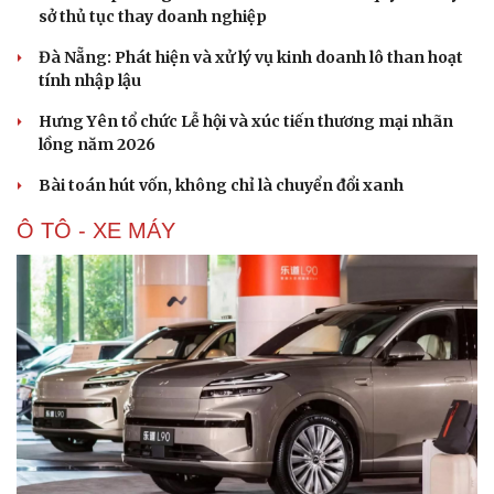
sở thủ tục thay doanh nghiệp
Đà Nẵng: Phát hiện và xử lý vụ kinh doanh lô than hoạt
Văn hóa
Giải trí
tính nhập lậu
Sân khấu - Điện ảnh
Nghệ sĩ
Hưng Yên tổ chức Lễ hội và xúc tiến thương mại nhãn
Văn học
Thời trang
lồng năm 2026
Âm nhạc
Sao Việt
Di sản
Bài toán hút vốn, không chỉ là chuyển đổi xanh
Ô TÔ - XE MÁY