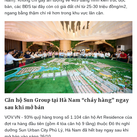
Nam). Không chỉ gây ấn tượng về 469 dáng hình kiến trúc độc
bản, các BĐS tại đây còn có giá đất chỉ từ 25-30 triệu đồng/m2,
ngang bằng thậm chí rẻ hơn trong khu vực lân cận.
Sức khỏe
Đời sống
Dinh dưỡng - món ngon
Nhà đẹp
Cây thuốc
Blog
Sản phụ khoa
Tình yêu - Gia đình
Nhi khoa
Nam khoa
Làm đẹp - giảm cân
Phòng mạch online
Ăn sạch sống khỏe
Căn hộ Sun Group tại Hà Nam “cháy hàng” ngay
sau khi mở bán
VOV.VN - 93% quỹ hàng trong số 1.104 căn hộ Art Residence của
đợt ra hàng đầu tiên (gồm 4 tòa căn hộ 9 tầng) thuộc Đô thị nghỉ
dưỡng Sun Urban City Phủ Lý, Hà Nam đã hết bay ngay sau khi
mở bán vào sáng 26/10.