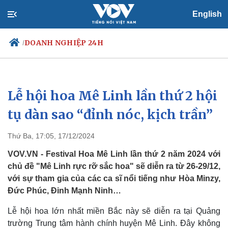
English
DOANH NGHIỆP 24H
/
Lễ hội hoa Mê Linh lần thứ 2 hội
Chính trị
Xã hội
Đảng
Tin 24h
tụ dàn sao “đỉnh nóc, kịch trần”
Tổ chức nhân sự
Dự báo thời tiết
Quốc hội
Giáo dục
Thứ Ba, 17:05, 17/12/2024
Nhận diện sự thật
Dấu ấn VOV
Việc làm
VOV.VN - Festival Hoa Mê Linh lần thứ 2 năm 2024 với
Biển đảo
chủ đề "Mê Linh rực rỡ sắc hoa" sẽ diễn ra từ 26-29/12,
với sự tham gia của các ca sĩ nổi tiếng như Hòa Minzy,
Đức Phúc, Đinh Mạnh Ninh…
Lễ hội hoa lớn nhất miền Bắc này sẽ diễn ra tại Quảng
trường Trung tâm hành chính huyện Mê Linh. Đây không