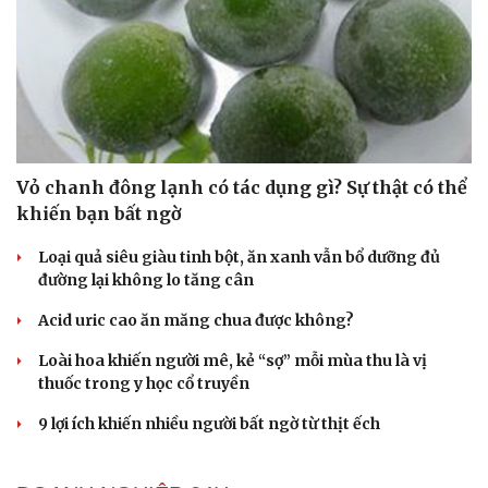
Vỏ chanh đông lạnh có tác dụng gì? Sự thật có thể
khiến bạn bất ngờ
Loại quả siêu giàu tinh bột, ăn xanh vẫn bổ dưỡng đủ
đường lại không lo tăng cân
Acid uric cao ăn măng chua được không?
Loài hoa khiến người mê, kẻ “sợ” mỗi mùa thu là vị
Du lịch
Podcast
thuốc trong y học cổ truyền
Tư vấn
Câu chuyện thời sự
9 lợi ích khiến nhiều người bất ngờ từ thịt ếch
Săn Tour
Đọc truyện đêm khuya
check-in
Cửa sổ tình yêu
Kể chuyện cho bé