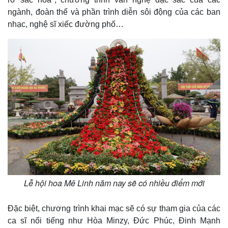
ngành, đoàn thể và phần trình diễn sôi động của các ban
nhạc, nghệ sĩ xiếc đường phố…
Thế giới
Multimedia
Quan sát
Video
Cuộc sống đó đây
Ảnh
Hồ sơ
E-Magazine
Infographic
Lễ hội hoa Mê Linh năm nay sẽ có nhiều điểm mới
Đặc biệt, chương trình khai mạc sẽ có sự tham gia của các
ca sĩ nổi tiếng như Hòa Minzy, Đức Phúc, Đinh Mạnh