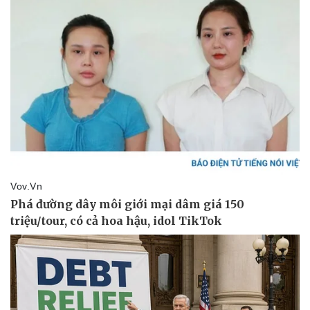
Thể thao
Ô tô - Xe máy
Bóng đá
Ô tô
Lịch thi đấu bóng đá
Xe máy
Thế giới thể thao
Tư vấn
eSports
Hậu trường