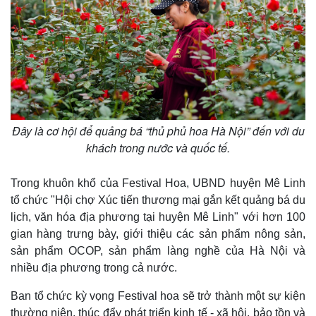
Đây là cơ hội để quảng bá “thủ phủ hoa Hà Nội” đến với du
khách trong nước và quốc tế.
Trong khuôn khổ của Festival Hoa, UBND huyện Mê Linh
tổ chức "Hội chợ Xúc tiến thương mại gắn kết quảng bá du
lịch, văn hóa địa phương tại huyện Mê Linh" với hơn 100
gian hàng trưng bày, giới thiệu các sản phẩm nông sản,
Kinh tế
Thị trường
sản phẩm OCOP, sản phẩm làng nghề của Hà Nội và
Bất động sản
Giá vàng
nhiều địa phương trong cả nước.
Khởi nghiệp
Tiêu dùng
Tỷ giá
Ban tổ chức kỳ vọng Festival hoa sẽ trở thành một sự kiện
Chứng khoán
thường niên, thúc đẩy phát triển kinh tế - xã hội, bảo tồn và