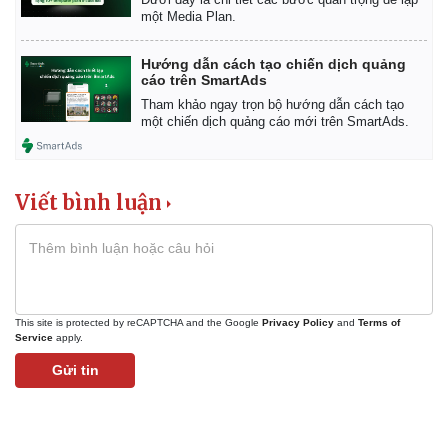
một Media Plan.
Hướng dẫn cách tạo chiến dịch quảng
cáo trên SmartAds
Tham khảo ngay trọn bộ hướng dẫn cách tạo
một chiến dịch quảng cáo mới trên SmartAds.
Pháp luật
Quân sự - Quốc phòng
Viết bình luận
Vụ án
Vũ khí
Tin nóng
Việt Nam
Tư vấn luật
Phân tích
This site is protected by reCAPTCHA and the Google
Privacy Policy
and
Terms of
Service
apply.
Gửi tin