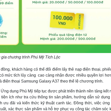
gia chương trình Phú Mỹ Tích Lộc
ỷ đồng, khách hàng có thể đổi điểm lấy thẻ nạp điện thoại, phi
n có mức tích lũy càng cao càng nhận được nhiều quyền lợi hơ
à điện thoại Samsung Galaxy A37 theo thể lệ chương trình.
ng dụng Phú Mỹ tiếp tục được phát triển thành nền tảng kết n
 tiện ích như tra cứu thông tin sản phẩm, hướng dẫn sử dụng
ình ưu đãi và kiến thức kỹ thuật canh tác. Đồng thời, việc ứn
uất, xác thực sản phẩm và hỗ trợ phục vụ công tác chăm sóc 