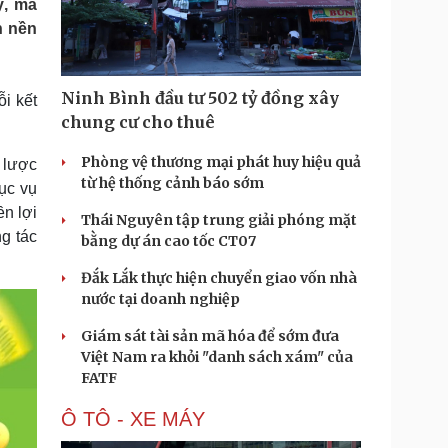
ỹ, mã
Doanh nghiệp 24h
Tin Công nghệ
n nền
Doanh nhân
Trải nghiệm
ì cộng đồng
Chuyển đổi số
Ninh Bình đầu tư 502 tỷ đồng xây
i kết
u lịch
Podcast
chung cư cho thuê
Tư vấn
Câu chuyện thời sự
Săn Tour
Đọc truyện đêm khuya
Phòng vệ thương mại phát huy hiệu quả
 lược
heck-in
Cửa sổ tình yêu
từ hệ thống cảnh báo sớm
ục vụ
Kể chuyện cho bé
n lợi
Thái Nguyên tập trung giải phóng mặt
Hạt giống tâm hồn
g tác
bằng dự án cao tốc CT07
Đắk Lắk thực hiện chuyển giao vốn nhà
nước tại doanh nghiệp
Giám sát tài sản mã hóa để sớm đưa
Việt Nam ra khỏi "danh sách xám" của
FATF
Ô TÔ - XE MÁY