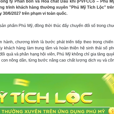
 công ty Phân bón và Hóa chất Dầu khí (PVFCCo – Phú M
Lịch thi đấu bóng đá
Xe máy
ng trình khách hàng thường xuyên "Phú Mỹ Tích Lộc" trê
Thế giới thể thao
Tư vấn
 30/6/2027 trên phạm vi toàn quốc.
eSports
V
Hậu trường
sản phẩm Phú Mỹ, đồng thời thúc đẩy chuyển đổi số trong chuỗ
Văn hóa
Giải trí
D
Sân khấu - Điện ảnh
Nghệ sĩ
Văn học
Thời trang
nh, chương trình là bước phát triển tiếp theo trong chiến
Âm nhạc
Sao Việt
c
y khách hàng làm trung tâm và hoàn thiện hệ sinh thái số ph
Di sản
đổi quà và phân hạng hội viên, Phú Mỹ không chỉ gia tăng quyề
 con nông dân, từng bước nâng cao chất lượng dịch vụ và côn