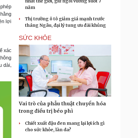
nhất thế giới, giữ ngôi vương suốt 7
 phép
năm
 hằng
Thị trường ô tô giảm giá mạnh trước
ền lợi
tháng Ngâu, đại lý tung ưu đãi khủng
SỨC KHỎE
ể xác
không
 dài,
Vai trò của phẫu thuật chuyển hóa
trong điều trị béo phì
Chiết xuất đậu đen mang lại lợi ích gì
cho sức khỏe, làn da?