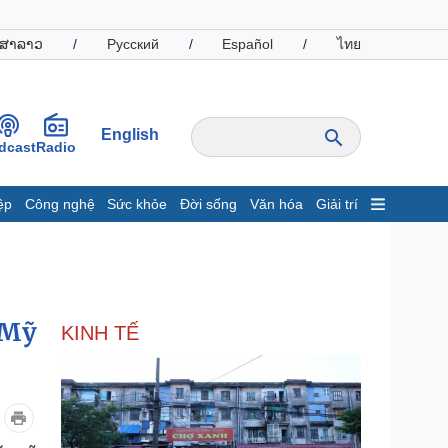
ສາລາວ
/
Русский
/
Español
/
ไทย
English
dcast
Radio
ệp
Công nghệ
Sức khỏe
Đời sống
Văn hóa
Giải trí
inh tế
Thị trường
ất động sản
Giá vàng
hởi nghiệp
Tiêu dùng
Tỷ giá
 Mỹ
KINH TẾ
Chứng khoán
Giá cà phê
oanh nghiệp
Công nghệ
hông tin doanh nghiệp
Sành điệu