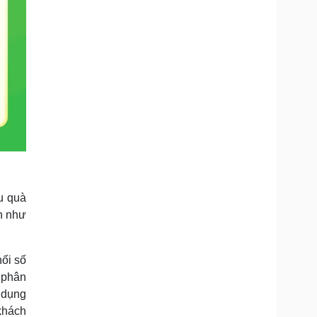
ếu quà
n như
ối số
 phân
g dụng
khách