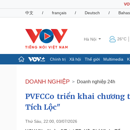
VO
中文
/
français
/
Deutsch
/
Bahas
26°C
Hà Nội
Chính trị
Xã hội
Thế giới
Multimedia
K
Chính trị
Xã hội
Đảng
Tin 24h
DOANH NGHIỆP
Doanh nghiệp 24h
Tổ chức nhân sự
Dự báo thời tiết
Quốc hội
Giáo dục
PVFCCo triển khai chương 
Nhận diện sự thật
Dấu ấn VOV
Việc làm
Tích Lộc"
Biển đảo
Pháp luật
Quân sự - Quốc phòng
Thứ Sáu, 22:00, 03/07/2026
Vụ án
Vũ khí