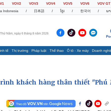
V1
VOV2
VOV3
VOV4
VOV5
VOV6
VOV GT
a Indonesia
/
日本語
/
ខ្មែរ
/
한국어
/
ພາ
Thứ Năm, ngày 6 tháng 8 năm 2026
Po
inh tế
Thị trường
Pháp luật
Thể thao
Ô tô - Xe máy
Doanh nghi
Thế giới
Multimedia
K
Quan sát
Video
B
Cuộc sống đó đây
Ảnh
K
Hồ sơ
E-Magazine
trình khách hàng thân thiết "Phú
Infographic
Thể thao
Ô tô - Xe máy
D
Bóng đá
Ô tô
T