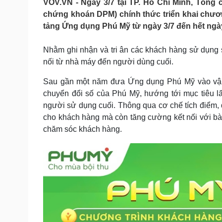
VOV.VN - Ngày 3/7 tại TP. Hồ Chí Minh, Tổng
Tin nóng
Việt Nam
chứng khoán DPM) chính thức triển khai chươ
Tư vấn luật
Phân tích
tảng Ứng dụng Phú Mỹ từ ngày 3/7 đến hết ngày
Nhằm ghi nhận và tri ân các khách hàng sử dụng 
Sức khỏe
Đời sống
nối từ nhà máy đến người dùng cuối.
Dinh dưỡng - món ngon
Nhà đẹp
Cây thuốc
Blog
Sau gần một năm đưa Ứng dụng Phú Mỹ vào vận hà
Sản phụ khoa
Tình yêu - Gia đình
chuyển đổi số của Phú Mỹ, hướng tới mục tiêu lấ
Nhi khoa
người sử dụng cuối. Thông qua cơ chế tích điểm, 
Nam khoa
cho khách hàng mà còn tăng cường kết nối với bà
Làm đẹp - giảm cân
chăm sóc khách hàng.
Phòng mạch online
Ăn sạch sống khỏe
Cải chính