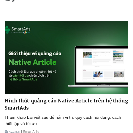
Du lịch
Podcast
Tư vấn
Câu chuyện thời sự
Săn Tour
Đọc truyện đêm khuya
check-in
Cửa sổ tình yêu
Kể chuyện cho bé
Hạt giống tâm hồn
Hình thức quảng cáo Native Article trên hệ thống
SmartAds
Tham khảo bài viết sau để nắm vị trí, quy cách nội dung, cách
thiết lập và tối ưu.
| SmartAds