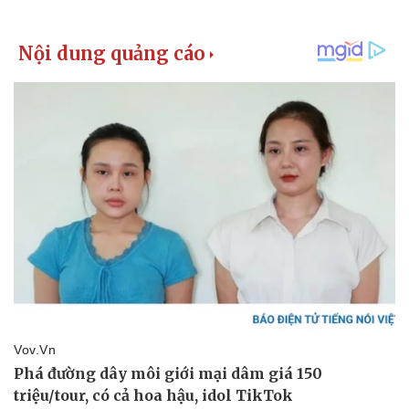
Thể thao
Ô tô - Xe máy
Bóng đá
Ô tô
Lịch thi đấu bóng đá
Xe máy
Thế giới thể thao
Tư vấn
eSports
Hậu trường