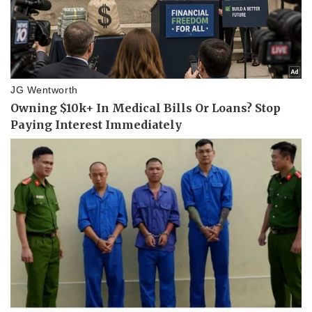
Sức khỏe
Đời sống
Dinh dưỡng - món ngon
Nhà đẹp
Cây thuốc
Blog
Sản phụ khoa
Tình yêu - Gia đình
Nhi khoa
Nam khoa