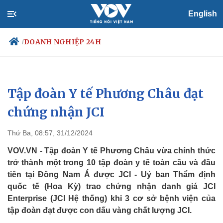
English
DOANH NGHIỆP 24H
/
Tập đoàn Y tế Phương Châu đạt
Chính trị
Xã hội
Đảng
Tin 24h
chứng nhận JCI
Tổ chức nhân sự
Dự báo thời tiết
Quốc hội
Giáo dục
Thứ Ba, 08:57, 31/12/2024
Nhận diện sự thật
Dấu ấn VOV
Việc làm
VOV.VN - Tập đoàn Y tế Phương Châu vừa chính thức
Biển đảo
trở thành một trong 10 tập đoàn y tế toàn cầu và đầu
tiên tại Đông Nam Á được JCI - Uỷ ban Thẩm định
quốc tế (Hoa Kỳ) trao chứng nhận danh giá JCI
Enterprise (JCI Hệ thống) khi 3 cơ sở bệnh viện của
tập đoàn đạt được con dấu vàng chất lượng JCI.