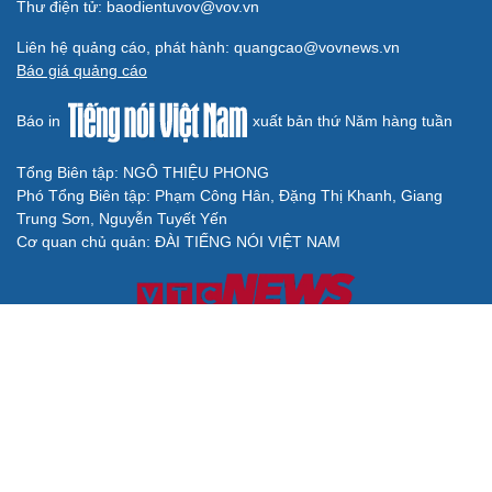
Thư điện tử: baodientuvov@vov.vn
Liên hệ quảng cáo, phát hành: quangcao@vovnews.vn
Báo giá quảng cáo
Báo in
xuất bản thứ Năm hàng tuần
Tổng Biên tập: NGÔ THIỆU PHONG
Phó Tổng Biên tập: Phạm Công Hân, Đặng Thị Khanh, Giang
Trung Sơn, Nguyễn Tuyết Yến
Cơ quan chủ quản: ĐÀI TIẾNG NÓI VIỆT NAM
Không được sao chép lại bất kỳ thông tin nào từ website này khi
chưa có sự đồng ý bằng văn bản của Báo Điện tử Tiếng nói Việt
Nam