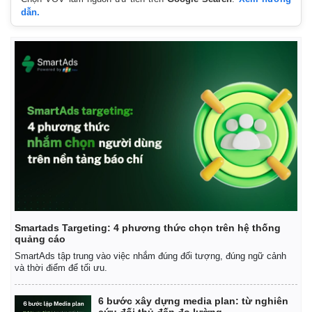
dẫn.
Pháp luật
Quân sự - Quốc phòng
Vụ án
Vũ khí
Smartads Targeting: 4 phương thức chọn trên hệ thống
Tin nóng
Việt Nam
quảng cáo
Tư vấn luật
Phân tích
SmartAds tập trung vào việc nhắm đúng đối tượng, đúng ngữ cảnh
và thời điểm để tối ưu.
6 bước xây dựng media plan: từ nghiên
cứu đối thủ đến đo lường