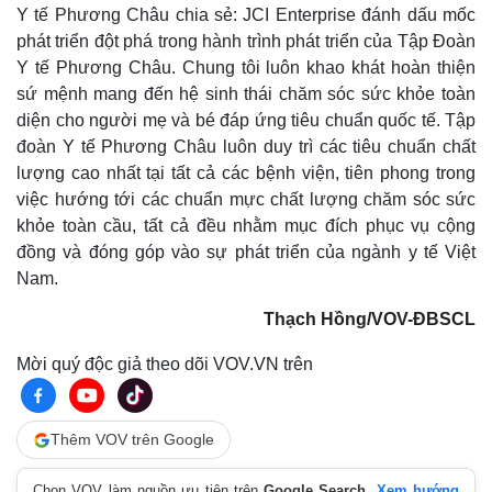
Khởi nghiệp
Tiêu dùng
Y tế Phương Châu chia sẻ: JCI Enterprise đánh dấu mốc
Tỷ giá
phát triển đột phá trong hành trình phát triển của Tập Đoàn
Chứng khoán
Y tế Phương Châu. Chung tôi luôn khao khát hoàn thiện
Giá cà phê
sứ mệnh mang đến hệ sinh thái chăm sóc sức khỏe toàn
diện cho người mẹ và bé đáp ứng tiêu chuẩn quốc tế. Tập
đoàn Y tế Phương Châu luôn duy trì các tiêu chuẩn chất
lượng cao nhất tại tất cả các bệnh viện, tiên phong trong
việc hướng tới các chuẩn mực chất lượng chăm sóc sức
khỏe toàn cầu, tất cả đều nhằm mục đích phục vụ cộng
đồng và đóng góp vào sự phát triển của ngành y tế Việt
Nam.
Thạch Hồng/VOV-ĐBSCL
Mời quý độc giả theo dõi VOV.VN trên
Thêm VOV trên Google
Chọn VOV làm nguồn ưu tiên trên
Google Search
.
Xem hướng