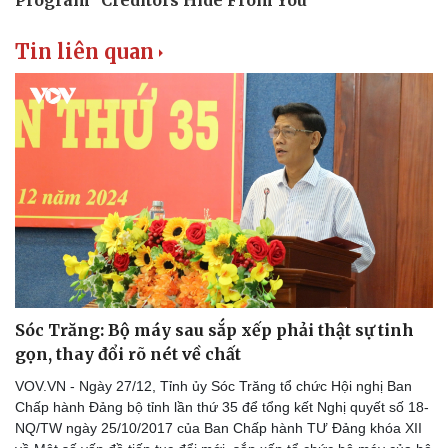
Tin liên quan
Văn hóa
Giải trí
Sân khấu - Điện ảnh
Nghệ sĩ
Văn học
Thời trang
Sóc Trăng: Bộ máy sau sắp xếp phải thật sự tinh
Âm nhạc
Sao Việt
gọn, thay đổi rõ nét về chất
Di sản
VOV.VN - Ngày 27/12, Tỉnh ủy Sóc Trăng tổ chức Hội nghị Ban
Chấp hành Đảng bộ tỉnh lần thứ 35 để tổng kết Nghị quyết số 18-
NQ/TW ngày 25/10/2017 của Ban Chấp hành TƯ Đảng khóa XII