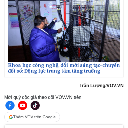
Hậu trường
Khoa học công nghệ, đổi mới sáng tạo-chuyển
đổi số: Động lực trung tâm tăng trưởng
Trần Lượng/VOV.VN
Mời quý độc giả theo dõi VOV.VN trên
Thêm VOV trên Google