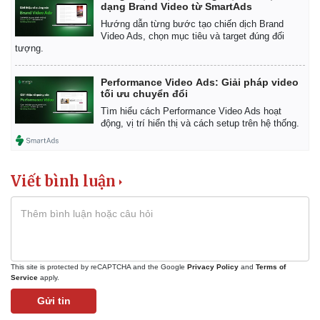
dạng Brand Video từ SmartAds
Hướng dẫn từng bước tạo chiến dịch Brand
Video Ads, chọn mục tiêu và target đúng đối
tượng.
Performance Video Ads: Giải pháp video
tối ưu chuyển đổi
Tìm hiểu cách Performance Video Ads hoạt
động, vị trí hiển thị và cách setup trên hệ thống.
Viết bình luận
Doanh nghiệp
Công nghệ
Thông tin doanh nghiệp
Sành điệu
Doanh nghiệp 24h
Tin Công nghệ
Doanh nhân
Trải nghiệm
Vì cộng đồng
Chuyển đổi số
This site is protected by reCAPTCHA and the Google
Privacy Policy
and
Terms of
Service
apply.
Gửi tin