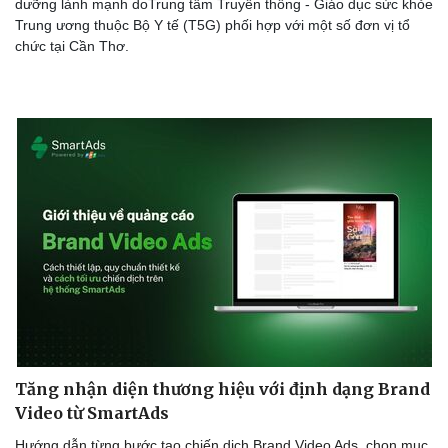
dưỡng lành mạnh doTrung tâm Truyền thông - Giáo dục sức khỏe
Trung ương thuộc Bộ Y tế (T5G) phối hợp với một số đơn vị tổ
chức tại Cần Thơ.
Du lịch
Podcast
Tư vấn
Câu chuyện thời sự
Săn Tour
Đọc truyện đêm khuya
check-in
Cửa sổ tình yêu
Kể chuyện cho bé
Hạt giống tâm hồn
Tăng nhận diện thương hiệu với định dạng Brand
Video từ SmartAds
Hướng dẫn từng bước tạo chiến dịch Brand Video Ads, chọn mục