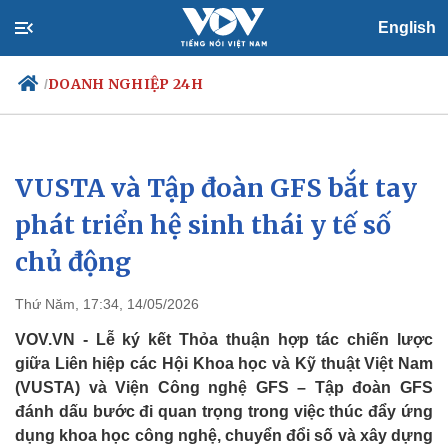
English
DOANH NGHIỆP 24H
/
VUSTA và Tập đoàn GFS bắt tay
Chính trị
Xã hội
Đảng
Tin 24h
phát triển hệ sinh thái y tế số
Tổ chức nhân sự
Dự báo thời tiết
chủ động
Quốc hội
Giáo dục
Nhận diện sự thật
Dấu ấn VOV
Việc làm
Thứ Năm, 17:34, 14/05/2026
Biển đảo
VOV.VN - Lễ ký kết Thỏa thuận hợp tác chiến lược
giữa Liên hiệp các Hội Khoa học và Kỹ thuật Việt Nam
(VUSTA) và Viện Công nghệ GFS – Tập đoàn GFS
đánh dấu bước đi quan trọng trong việc thúc đẩy ứng
dụng khoa học công nghệ, chuyển đổi số và xây dựng