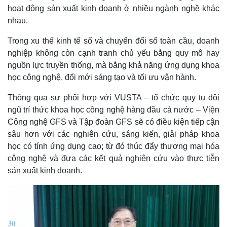
hoạt động sản xuất kinh doanh ở nhiều ngành nghề khác
nhau.
Kinh tế
Thị trường
Trong xu thế kinh tế số và chuyển đổi số toàn cầu, doanh
Bất động sản
Giá vàng
nghiệp không còn cạnh tranh chủ yếu bằng quy mô hay
Khởi nghiệp
Tiêu dùng
nguồn lực truyền thống, mà bằng khả năng ứng dụng khoa
Tỷ giá
học công nghệ, đổi mới sáng tạo và tối ưu vận hành.
Chứng khoán
Giá cà phê
Thông qua sự phối hợp với VUSTA – tổ chức quy tụ đội
ngũ trí thức khoa học công nghệ hàng đầu cả nước – Viện
Công nghệ GFS và Tập đoàn GFS sẽ có điều kiện tiếp cận
sâu hơn với các nghiên cứu, sáng kiến, giải pháp khoa
học có tính ứng dụng cao; từ đó thúc đẩy thương mại hóa
công nghệ và đưa các kết quả nghiên cứu vào thực tiễn
sản xuất kinh doanh.