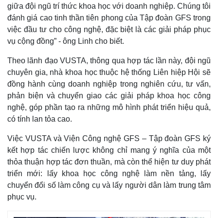
giữa đội ngũ trí thức khoa học với doanh nghiệp. Chúng tôi
đánh giá cao tinh thần tiên phong của Tập đoàn GFS trong
việc đầu tư cho công nghệ, đặc biệt là các giải pháp phục
vụ cộng đồng” - ông Linh cho biết.
Theo lãnh đạo VUSTA, thông qua hợp tác lần này, đội ngũ
chuyên gia, nhà khoa học thuộc hệ thống Liên hiệp Hội sẽ
đồng hành cùng doanh nghiệp trong nghiên cứu, tư vấn,
phản biện và chuyển giao các giải pháp khoa học công
nghệ, góp phần tạo ra những mô hình phát triển hiệu quả,
có tính lan tỏa cao.
Việc VUSTA và Viện Công nghệ GFS – Tập đoàn GFS ký
kết hợp tác chiến lược không chỉ mang ý nghĩa của một
thỏa thuận hợp tác đơn thuần, mà còn thể hiện tư duy phát
Thể thao
Ô tô - Xe máy
triển mới: lấy khoa học công nghệ làm nền tảng, lấy
Bóng đá
Ô tô
chuyển đổi số làm công cụ và lấy người dân làm trung tâm
Lịch thi đấu bóng đá
Xe máy
phục vụ.
Thế giới thể thao
Tư vấn
eSports