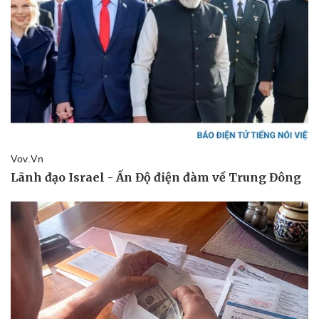
Sức khỏe
Đời sống
Dinh dưỡng - món ngon
Nhà đẹp
Cây thuốc
Blog
Sản phụ khoa
Tình yêu - Gia đình
Nhi khoa
Nam khoa
Làm đẹp - giảm cân
Phòng mạch online
Ăn sạch sống khỏe