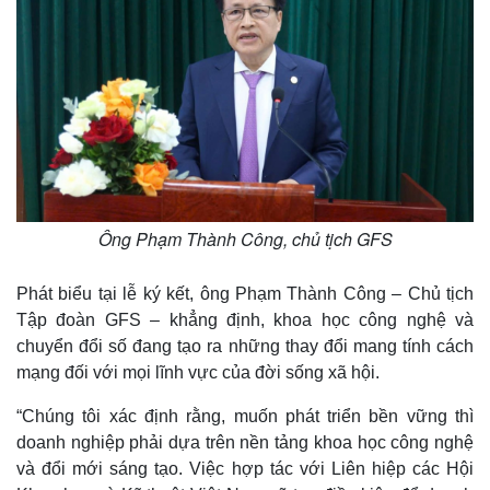
Pháp luật
Quân sự - Quốc phòng
Vụ án
Vũ khí
Tin nóng
Việt Nam
Tư vấn luật
Phân tích
Ông Phạm Thành Công, chủ tịch GFS
Phát biểu tại lễ ký kết, ông Phạm Thành Công – Chủ tịch
Tập đoàn GFS – khẳng định, khoa học công nghệ và
chuyển đổi số đang tạo ra những thay đổi mang tính cách
mạng đối với mọi lĩnh vực của đời sống xã hội.
“Chúng tôi xác định rằng, muốn phát triển bền vững thì
doanh nghiệp phải dựa trên nền tảng khoa học công nghệ
và đổi mới sáng tạo. Việc hợp tác với Liên hiệp các Hội