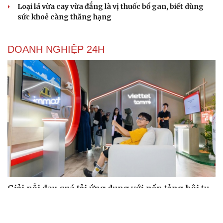
Loại lá vừa cay vừa đắng là vị thuốc bổ gan, biết dùng
sức khoẻ càng thăng hạng
DOANH NGHIỆP 24H
Giải nỗi đau quá tải ứng dụng với nền tảng hội tụ
mới của Viettel
LPBank kiến tạo trải nghiệm giao dịch an tâm trên