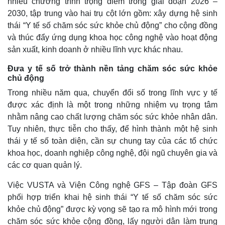
nhiều chương trình trọng điểm trong giai đoạn 2026 –
2030, tập trung vào hai trụ cột lớn gồm: xây dựng hệ sinh
thái “Y tế số chăm sóc sức khỏe chủ động” cho cộng đồng
và thúc đẩy ứng dụng khoa học công nghệ vào hoạt động
sản xuất, kinh doanh ở nhiều lĩnh vực khác nhau.
Đưa y tế số trở thành nền tảng chăm sóc sức khỏe
Thế giới
Multimedia
chủ động
Quan sát
Video
Trong nhiều năm qua, chuyển đổi số trong lĩnh vực y tế
Cuộc sống đó đây
Ảnh
được xác định là một trong những nhiệm vụ trọng tâm
Hồ sơ
E-Magazine
nhằm nâng cao chất lượng chăm sóc sức khỏe nhân dân.
Infographic
Tuy nhiên, thực tiễn cho thấy, để hình thành một hệ sinh
thái y tế số toàn diện, cần sự chung tay của các tổ chức
khoa học, doanh nghiệp công nghệ, đội ngũ chuyên gia và
các cơ quan quản lý.
Việc VUSTA và Viện Công nghệ GFS – Tập đoàn GFS
phối hợp triển khai hệ sinh thái “Y tế số chăm sóc sức
khỏe chủ động” được kỳ vọng sẽ tạo ra mô hình mới trong
chăm sóc sức khỏe cộng đồng, lấy người dân làm trung