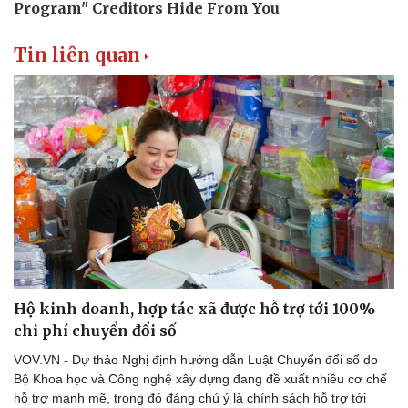
Tin liên quan
Văn hóa
Giải trí
Sân khấu - Điện ảnh
Nghệ sĩ
Văn học
Thời trang
Âm nhạc
Sao Việt
Di sản
Hộ kinh doanh, hợp tác xã được hỗ trợ tới 100%
chi phí chuyển đổi số
VOV.VN - Dự thảo Nghị định hướng dẫn Luật Chuyển đổi số do
Bộ Khoa học và Công nghệ xây dựng đang đề xuất nhiều cơ chế
hỗ trợ mạnh mẽ, trong đó đáng chú ý là chính sách hỗ trợ tới