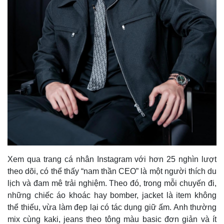
Thế giới
Multimedia
Quan sát
Video
Cuộc sống đó đây
Ảnh
Hồ sơ
E-Magazine
Infographic
Xem qua trang cá nhân Instagram với hơn 25 nghìn lượt
theo dõi, có thể thấy “nam thần CEO” là một người thích du
lịch và đam mê trải nghiệm. Theo đó, trong mỗi chuyến đi,
những chiếc áo khoác hay bomber, jacket là item không
thể thiếu, vừa làm đẹp lại có tác dụng giữ ấm. Anh thường
mix cùng kaki, jeans theo tông màu basic đơn giản và ít