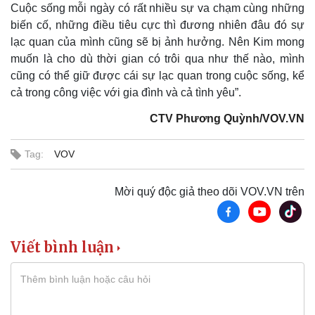
Cuộc sống mỗi ngày có rất nhiều sự va chạm cùng những
biến cố, những điều tiêu cực thì đương nhiên đâu đó sự
lạc quan của mình cũng sẽ bị ảnh hưởng. Nên Kim mong
muốn là cho dù thời gian có trôi qua như thế nào, mình
cũng có thể giữ được cái sự lạc quan trong cuộc sống, kể
Thể thao
Ô tô - Xe máy
cả trong công việc với gia đình và cả tình yêu”.
Bóng đá
Ô tô
CTV Phương Quỳnh/VOV.VN
Lịch thi đấu bóng đá
Xe máy
Thế giới thể thao
Tư vấn
eSports
Tag:
VOV
Hậu trường
Mời quý độc giả theo dõi VOV.VN trên
Viết bình luận