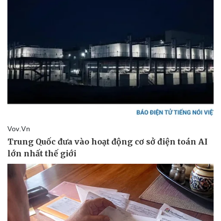
Sức khỏe
Đời sống
Dinh dưỡng - món ngon
Nhà đẹp
Cây thuốc
Blog
Sản phụ khoa
Tình yêu - Gia đình
Nhi khoa
Nam khoa