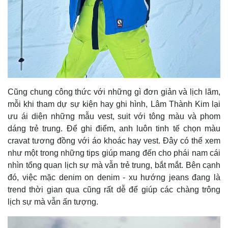
Khởi nghiệp
Tiêu dùng
Tỷ giá
Chứng khoán
Giá cà phê
Cũng chung công thức với những gì đơn giản và lịch lãm,
mỗi khi tham dự sự kiện hay ghi hình, Lâm Thành Kim lại
ưu ái diện những mẫu vest, suit với tông màu và phom
dáng trẻ trung. Để ghi điểm, anh luôn tinh tế chọn màu
cravat tương đồng với áo khoác hay vest. Đây có thể xem
như một trong những tips giúp mang đến cho phái nam cái
nhìn tổng quan lịch sự mà vẫn trẻ trung, bắt mắt. Bên cạnh
đó, việc mặc denim on denim - xu hướng jeans đang là
trend thời gian qua cũng rất dễ để giúp các chàng trông
lịch sự mà vẫn ấn tượng.