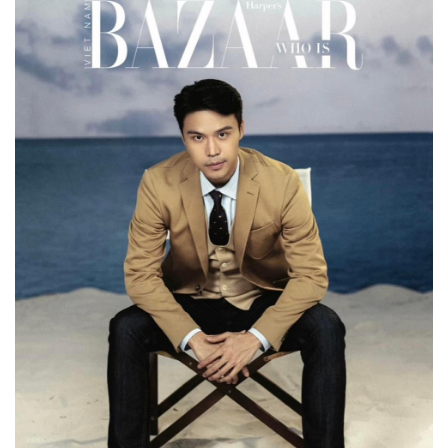
Pháp luật
Quân sự - Quốc phòng
Vụ án
Vũ khí
Tin nóng
Việt Nam
Tư vấn luật
Phân tích