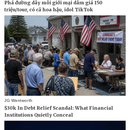
Doanh nghiệp
Công nghệ
Thông tin doanh nghiệp
Sành điệu
Doanh nghiệp 24h
Tin Công nghệ
Doanh nhân
Trải nghiệm
Vì cộng đồng
Chuyển đổi số