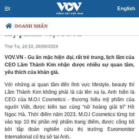
Lâm Thành Kim- người đứng
English
sau thành công của thương hiệu
DOANH NHÂN
/
mỹ phẩm Việt M.O.I
Thứ Tư, 16:10, 26/06/2024
VOV.VN - Gu ăn mặc hiện đại, rất trẻ trung, lịch lãm của
Chính trị
Xã hội
CEO Lâm Thành Kim nhận được nhiều sự quan tâm,
Đảng
Tin 24h
yêu thích của khán giả.
Tổ chức nhân sự
Dự báo thời tiết
Quốc hội
Giáo dục
Với những ai quan tâm đến lĩnh vực lifestyle, beauty thì
Nhận diện sự thật
Dấu ấn VOV
Lâm Thành Kim không phải là cái tên xa lạ. Anh hiện là
Việc làm
CEO của M.O.I Cosmetics - thương hiệu mỹ phẩm của
Biển đảo
người Việt, được kiến tạo cùng “nữ hoàng giải trí” Hồ
Ngọc Hà. Thời điểm năm 2023, M.O.I Cosmetics từng lọt
vào top 10 thị phần mỹ phẩm trang điểm, được công bố
bởi tập đoàn nghiên cứu thị trường Euromonitor
International có trụ sở tại Anh.