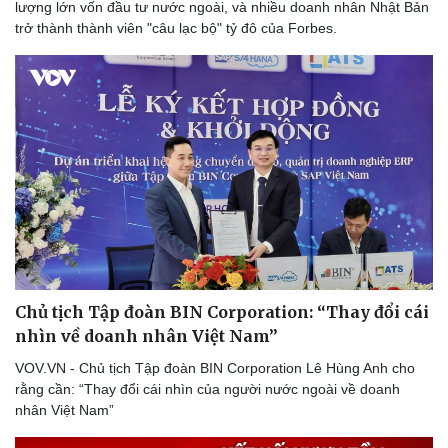
lượng lớn vốn đầu tư nước ngoài, và nhiều doanh nhân Nhật Bản
trở thành thành viên "câu lạc bộ" tỷ đô của Forbes.
Du lịch
Podcast
Tư vấn
Câu chuyện thời sự
Săn Tour
Đọc truyện đêm khuya
check-in
Cửa sổ tình yêu
Kể chuyện cho bé
Hạt giống tâm hồn
Chủ tịch Tập đoàn BIN Corporation: “Thay đổi cái
nhìn về doanh nhân Việt Nam”
VOV.VN - Chủ tịch Tập đoàn BIN Corporation Lê Hùng Anh cho
rằng cần: “Thay đổi cái nhìn của người nước ngoài về doanh
nhân Việt Nam”