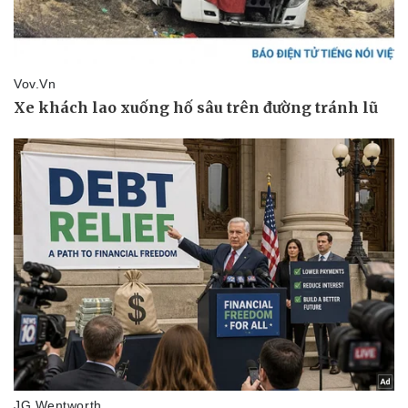
Văn hóa
Giải trí
Sân khấu - Điện ảnh
Nghệ sĩ
Văn học
Thời trang
Âm nhạc
Sao Việt
Di sản