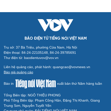
Cải chính
BÁO ĐIỆN TỬ TIẾNG NÓI VIỆT NAM
Trụ sở: 37 Bà Triệu, phường Cửa Nam, Hà Nội
Điện thoại: 84-24-22105148, 84-24-39785691
Thư điện tử: baodientuvov@vov.vn
Liên hệ quảng cáo, phát hành: quangcao@vovnews.vn
Báo giá quảng cáo
Báo in
xuất bản thứ Năm hàng tuần
Tổng Biên tập: NGÔ THIỆU PHONG
Phó Tổng Biên tập: Phạm Công Hân, Đặng Thị Khanh, Giang
Trung Sơn, Nguyễn Tuyết Yến
Cơ quan chủ quản: ĐÀI TIẾNG NÓI VIỆT NAM