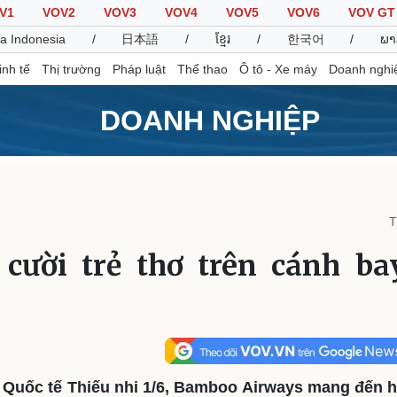
V1
VOV2
VOV3
VOV4
VOV5
VOV6
VOV GT
a Indonesia
/
日本語
/
ខ្មែរ
/
한국어
/
ພາ
inh tế
Thị trường
Pháp luật
Thể thao
Ô tô - Xe máy
Doanh nghi
DOANH NGHIỆP
Thế giới
Multimedia
K
Quan sát
Video
B
T
Cuộc sống đó đây
Ảnh
K
Hồ sơ
E-Magazine
cười trẻ thơ trên cánh b
Infographic
Thể thao
Ô tô - Xe máy
D
Bóng đá
Ô tô
T
Lịch thi đấu bóng đá
Xe máy
 Quốc tế Thiếu nhi 1/6, Bamboo Airways mang đến 
Thế giới thể thao
Tư vấn