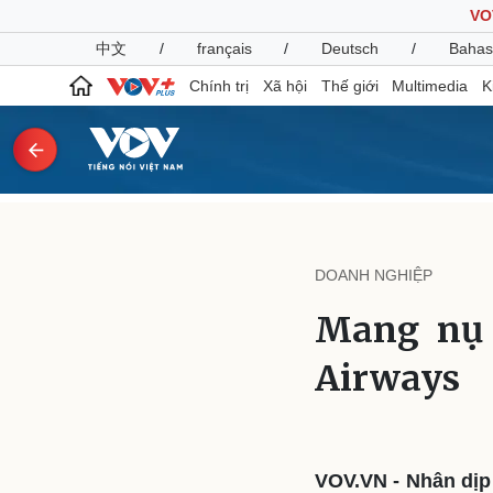
VO
中文
/
français
/
Deutsch
/
Bahas
Chính trị
Xã hội
Thế giới
Multimedia
K
Chính trị
Xã hội
Đảng
Tin 24h
DOANH NGHIỆP
Tổ chức nhân sự
Dự báo thời tiết
Quốc hội
Giáo dục
Mang nụ 
Nhận diện sự thật
Dấu ấn VOV
Việc làm
Airways
Biển đảo
Pháp luật
Quân sự - Quốc phòng
Vụ án
Vũ khí
Tin nóng
Việt Nam
VOV.VN - Nhân dịp
Tư vấn luật
Phân tích