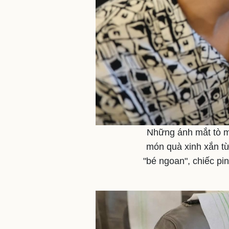
Những ánh mắt tò m
món quà xinh xắn t
"bé ngoan", chiếc p