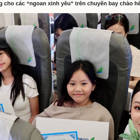
g cho các “ngoan xinh yêu” trên chuyến bay chào hè
eSports
V
Hậu trường
Văn hóa
Giải trí
D
Sân khấu - Điện ảnh
Nghệ sĩ
Văn học
Thời trang
Âm nhạc
Sao Việt
c
Di sản