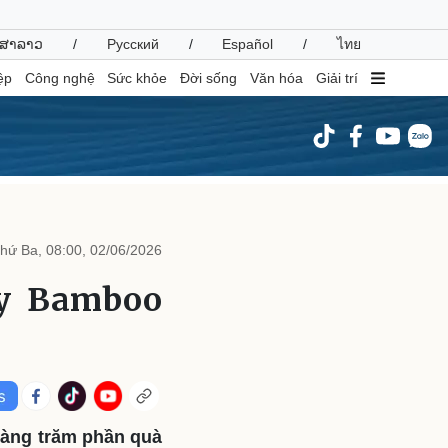
ສາລາວ
/
Русский
/
Español
/
ไทย
ệp
Công nghệ
Sức khỏe
Đời sống
Văn hóa
Giải trí
inh tế
Thị trường
ất động sản
Giá vàng
hứ Ba, 08:00, 02/06/2026
hởi nghiệp
Tiêu dùng
Tỷ giá
ay Bamboo
Chứng khoán
Giá cà phê
oanh nghiệp
Công nghệ
hông tin doanh nghiệp
Sành điệu
Doanh nghiệp 24h
Tin Công nghệ
hàng trăm phần quà
Doanh nhân
Trải nghiệm