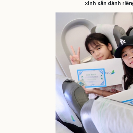
xinh xắn dành riên
Sức khỏe
Đời sống
Dinh dưỡng - món ngon
Nhà đẹp
Cây thuốc
Blog
Sản phụ khoa
Tình yêu - Gia đình
Nhi khoa
Nam khoa
Làm đẹp - giảm cân
Phòng mạch online
Ăn sạch sống khỏe
Cải chính