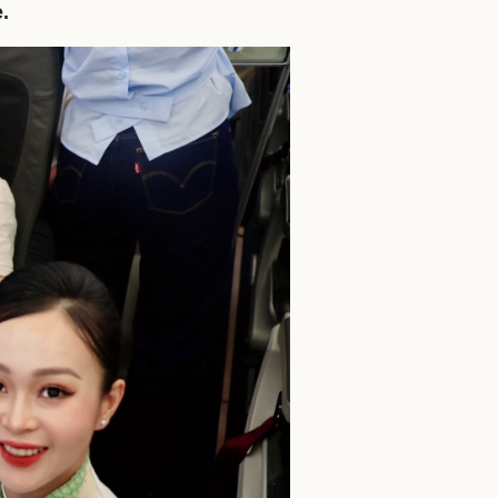
.
ì cộng đồng
Chuyển đổi số
u lịch
Podcast
Tư vấn
Câu chuyện thời sự
Săn Tour
Đọc truyện đêm khuya
heck-in
Cửa sổ tình yêu
Kể chuyện cho bé
Hạt giống tâm hồn