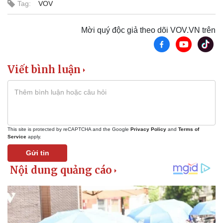
Tag:
VOV
Mời quý độc giả theo dõi VOV.VN trên
Viết bình luận
Sức khỏe
Đời sống
Dinh dưỡng - món ngon
Nhà đẹp
Cây thuốc
Blog
Sản phụ khoa
Tình yêu - Gia đình
Nhi khoa
Nam khoa
This site is protected by reCAPTCHA and the Google
Privacy Policy
and
Terms of
Service
apply.
Làm đẹp - giảm cân
Phòng mạch online
Gửi tin
Ăn sạch sống khỏe