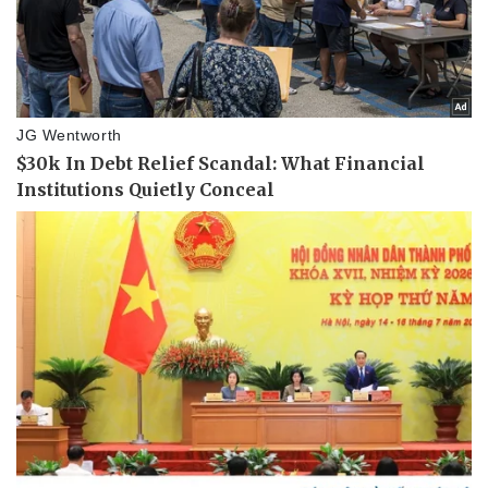
Văn hóa
Giải trí
Sân khấu - Điện ảnh
Nghệ sĩ
Văn học
Thời trang
Âm nhạc
Sao Việt
Di sản