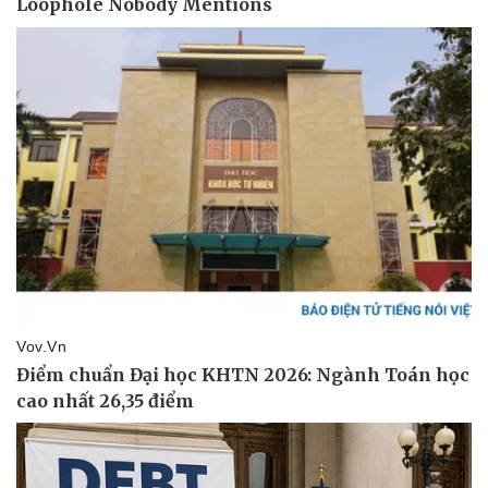
Du lịch
Podcast
Tư vấn
Câu chuyện thời sự
Săn Tour
Đọc truyện đêm khuya
check-in
Cửa sổ tình yêu
Kể chuyện cho bé
Hạt giống tâm hồn