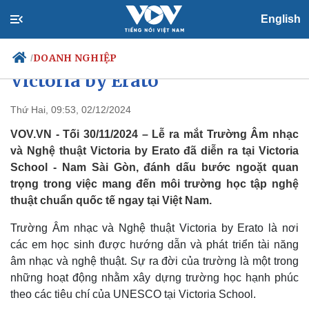
English
Mở cánh cửa nghệ thuật cùng
Trường Âm nhạc và Nghệ thuật
DOANH NGHIỆP
/
Victoria by Erato
Thứ Hai, 09:53, 02/12/2024
Chính trị
Xã hội
VOV.VN - Tối 30/11/2024 – Lễ ra mắt Trường Âm nhạc
Đảng
Tin 24h
và Nghệ thuật Victoria by Erato đã diễn ra tại Victoria
Tổ chức nhân sự
Dự báo thời tiết
School - Nam Sài Gòn, đánh dấu bước ngoặt quan
Quốc hội
Giáo dục
trọng trong việc mang đến môi trường học tập nghệ
Nhận diện sự thật
Dấu ấn VOV
thuật chuẩn quốc tế ngay tại Việt Nam.
Việc làm
Biển đảo
Trường Âm nhạc và Nghệ thuật Victoria by Erato là nơi
các em học sinh được hướng dẫn và phát triển tài năng
âm nhạc và nghệ thuật. Sự ra đời của trường là một trong
những hoạt động nhằm xây dựng trường học hạnh phúc
theo các tiêu chí của UNESCO tại Victoria School.