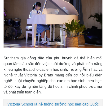
Doanh nghiệp
Công nghệ
Thông tin doanh nghiệp
Sành điệu
Doanh nghiệp 24h
Tin Công nghệ
Doanh nhân
Trải nghiệm
Sự tham gia đông đảo của phụ huynh đã thể hiện mối
Vì cộng đồng
Chuyển đổi số
quan tâm sâu sắc đến việc nuôi dưỡng và phát triển năng
khiếu nghệ thuật cho các em học sinh. Trường Âm nhạc và
Nghệ thuật Victoria by Erato mang đến cơ hội biểu diễn
nghệ thuật chuyên nghiệp cho các em học sinh theo học,
từ đó, xây dựng nền tảng để học sinh chinh phục ước mơ
và phát triển toàn diện.
Victoria School là hệ thống trường học liên cấp Quốc