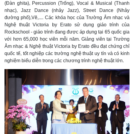
(Đàn ghita), Percussion (Trống), Vocal & Musical (Thanh
nhạc), Jazz Dance (nhảy Jazz), Street Dance (Nhảy
đường phố),Vẽ,.... Các khóa học của Trường Âm nhạc và
Nghệ thuật Victoria by Erato sử dụng giáo trình của
Rockschool - giáo trình đang được áp dụng tại 65 quốc gia
với hơn 65,000 học viên mỗi năm. Giảng viên tại Trường
Âm nhạc & Nghệ thuật Victoria by Erato đều đạt chứng chỉ
quốc tế, tốt nghiệp các trường nghệ thuật uy tín và có kinh
nghiệm biểu diễn trong các chương trình nghệ thuật lớn.
Thế giới
Multimedia
Quan sát
Video
Cuộc sống đó đây
Ảnh
Hồ sơ
E-Magazine
Infographic