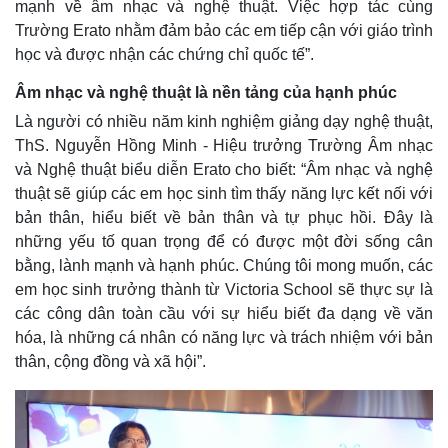
mạnh về âm nhạc và nghệ thuật. Việc hợp tác cùng
Trường Erato nhằm đảm bảo các em tiếp cận với giáo trình
học và được nhận các chứng chỉ quốc tế”.
Âm nhạc và nghệ thuật là nền tảng của hạnh phúc
Là người có nhiều năm kinh nghiệm giảng dạy nghệ thuật,
ThS. Nguyễn Hồng Minh - Hiệu trưởng Trường Âm nhạc
và Nghệ thuật biểu diễn Erato cho biết: “Âm nhạc và nghệ
thuật sẽ giúp các em học sinh tìm thấy năng lực kết nối với
Kinh tế
Thị trường
bản thân, hiểu biết về bản thân và tự phục hồi. Đây là
Bất động sản
Giá vàng
những yếu tố quan trọng để có được một đời sống cân
Khởi nghiệp
Tiêu dùng
Tỷ giá
bằng, lành mạnh và hạnh phúc. Chúng tôi mong muốn, các
Chứng khoán
em học sinh trưởng thành từ Victoria School sẽ thực sự là
Giá cà phê
các công dân toàn cầu với sự hiểu biết đa dạng về văn
hóa, là những cá nhân có năng lực và trách nhiệm với bản
thân, cộng đồng và xã hội”.