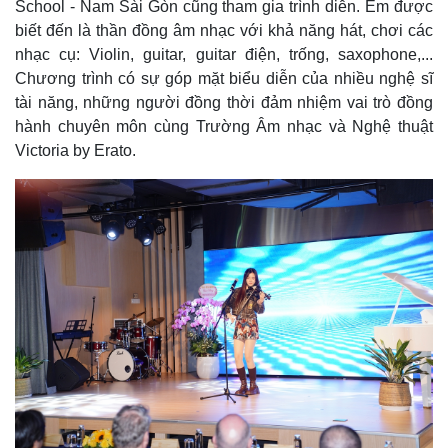
School - Nam Sài Gòn cũng tham gia trình diễn. Em được
biết đến là thần đồng âm nhạc với khả năng hát, chơi các
nhạc cụ: Violin, guitar, guitar điện, trống, saxophone,...
Chương trình có sự góp mặt biểu diễn của nhiều nghệ sĩ
tài năng, những người đồng thời đảm nhiệm vai trò đồng
hành chuyên môn cùng Trường Âm nhạc và Nghệ thuật
Victoria by Erato.
Pháp luật
Quân sự - Quốc phòng
Vụ án
Vũ khí
Tin nóng
Việt Nam
Tư vấn luật
Phân tích