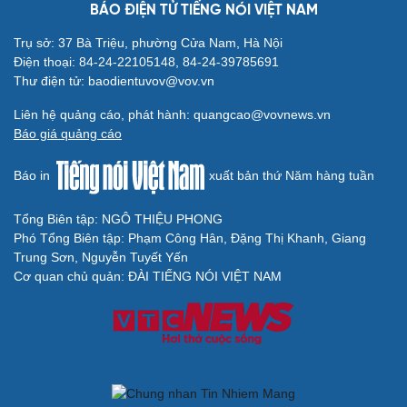
BÁO ĐIỆN TỬ TIẾNG NÓI VIỆT NAM
Trụ sở: 37 Bà Triệu, phường Cửa Nam, Hà Nội
Điện thoại: 84-24-22105148, 84-24-39785691
Thư điện tử: baodientuvov@vov.vn
Liên hệ quảng cáo, phát hành: quangcao@vovnews.vn
Báo giá quảng cáo
Báo in
xuất bản thứ Năm hàng tuần
Tổng Biên tập: NGÔ THIỆU PHONG
Phó Tổng Biên tập: Phạm Công Hân, Đặng Thị Khanh, Giang
Trung Sơn, Nguyễn Tuyết Yến
Cơ quan chủ quản: ĐÀI TIẾNG NÓI VIỆT NAM