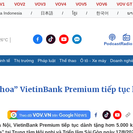
V1
VOV2
VOV3
VOV4
VOV5
VOV6
VOV GT
a Indonesia
/
日本語
/
ខ្មែរ
/
한국어
/
ພາ
26°C
Podcast
Radio
inh tế
Thị trường
Pháp luật
Thể thao
Ô tô - Xe máy
Doanh nghi
Thế giới
Multimedia
K
Quan sát
Video
B
 hoa” VietinBank Premium tiếp tục 
Cuộc sống đó đây
Ảnh
K
Hồ sơ
E-Magazine
Infographic
Thể thao
Ô tô - Xe máy
D
 Nội, VietinBank Premium tiếp tục dành tặng hơn 5.000 
Bóng đá
Ô tô
T
a” tại Trung tâm Hội nghị và Triển lãm Sài Gòn ngày 17/8/20