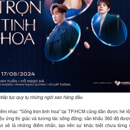
iếp tục quy tụ những ngôi sao hàng đầu
đêm nhạc “Sống trọn tinh hoa” tại TP.HCM cũng dần được hé lộ
ệu ứng thị giác và tương tác sống động; sân khấu 360 độ đượ
 sẽ là những điểm nhấn, tạo nên sự khác biệt chưa từng c