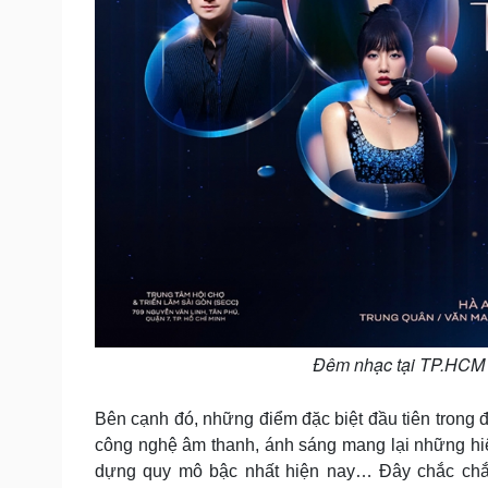
Đêm nhạc tại TP.HCM t
Bên cạnh đó, những điểm đặc biệt đầu tiên trong 
công nghệ âm thanh, ánh sáng mang lại những hi
dựng quy mô bậc nhất hiện nay… Đây chắc chắn