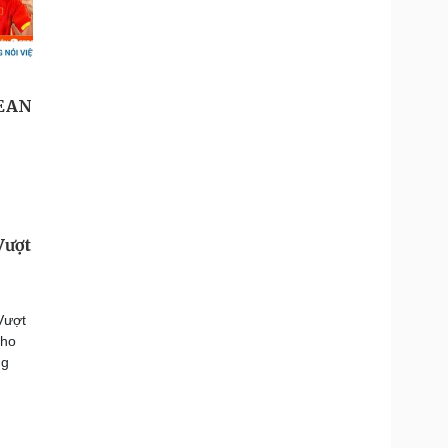
Vượt
Vượt
cho
ng