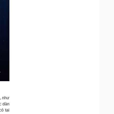
, như
c dàn
ó tại