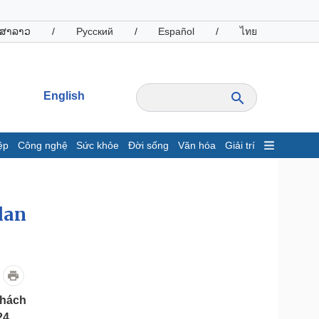
ສາລາວ
/
Русский
/
Español
/
ไทย
English
ệp
Công nghệ
Sức khỏe
Đời sống
Văn hóa
Giải trí
inh tế
Thị trường
ất động sản
Giá vàng
lan
hởi nghiệp
Tiêu dùng
Tỷ giá
Chứng khoán
Giá cà phê
oanh nghiệp
Công nghệ
khách
hông tin doanh nghiệp
Sành điệu
24.