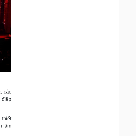
c, các
 điệp
thiết
n lãm