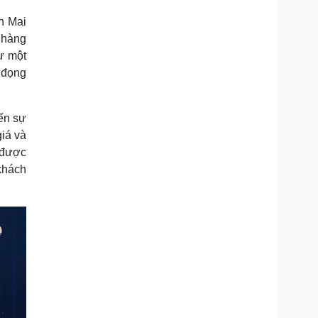
n Mai
 hàng
ư một
 đọng
ến sự
iá và
 được
khách