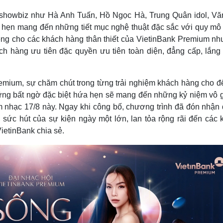
showbiz như Hà Anh Tuấn, Hồ Ngọc Hà, Trung Quân idol, Vă
ẹn mang đến những tiết mục nghệ thuật đặc sắc với quy mô
êng cho các khách hàng thân thiết của VietinBank Premium nh
ách hàng ưu tiên đặc quyền ưu tiên toàn diện, đẳng cấp, lắng
remium, sự chăm chút trong từng trải nghiệm khách hàng cho đ
hững bất ngờ đặc biệt hứa hẹn sẽ mang đến những kỷ niệm vô g
m nhạc 17/8 này. Ngay khi công bố, chương trình đã đón nhận
sức hút của sự kiện ngày một lớn, lan tỏa rộng rãi đến các 
ietinBank chia sẻ.