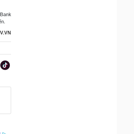
nBank
ến.
OV.VN