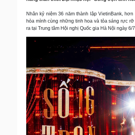
Tin nóng
Việt Nam
Tư vấn luật
Phân tích
Nhân kỷ niệm 36 năm thành lập VietinBank, hơn 
hòa mình cùng những tinh hoa và tỏa sáng rực rỡ
ra tại Trung tâm Hội nghị Quốc gia Hà Nội ngày 6/
Sức khỏe
Đời sống
Dinh dưỡng - món ngon
Nhà đẹp
Cây thuốc
Blog
Sản phụ khoa
Tình yêu - Gia đình
Nhi khoa
Nam khoa
Làm đẹp - giảm cân
Phòng mạch online
Ăn sạch sống khỏe
Cải chính