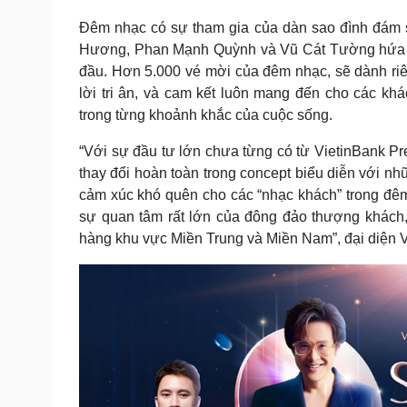
Đêm nhạc có sự tham gia của dàn sao đình đám 
Hương, Phan Mạnh Quỳnh và Vũ Cát Tường hứa h
đầu. Hơn 5.000 vé mời của đêm nhạc, sẽ dành ri
lời tri ân, và cam kết luôn mang đến cho các kh
trong từng khoảnh khắc của cuộc sống.
“Với sự đầu tư lớn chưa từng có từ VietinBank P
thay đổi hoàn toàn trong concept biểu diễn với n
cảm xúc khó quên cho các “nhạc khách” trong đê
sự quan tâm rất lớn của đông đảo thượng khách, 
hàng khu vực Miền Trung và Miền Nam”, đại diện V