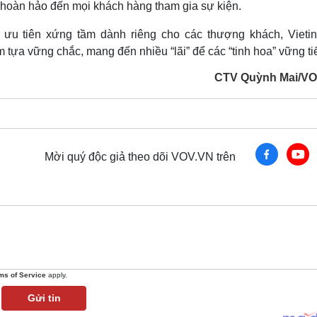
t hoàn hảo đến mọi khách hàng tham gia sự kiện.
ưu tiên xứng tầm dành riêng cho các thượng khách, Vieti
 tựa vững chắc, mang đến nhiều “lãi” để các “tinh hoa” vững ti
CTV Quỳnh Mai/V
Mời quý độc giả theo dõi VOV.VN trên
ms of Service
apply.
Gửi tin