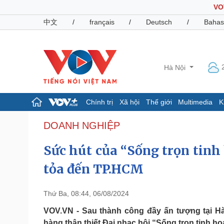
VO
中文
/
français
/
Deutsch
/
Bahas
Hà Nội
Chính trị
Xã hội
Thế giới
Multimedia
K
Chính trị
Xã hội
DOANH NGHIỆP
Đảng
Tin 24h
Sức hút của “Sống trọn tinh
Tổ chức nhân sự
Dự báo thời tiết
Quốc hội
Giáo dục
tỏa đến TP.HCM
Nhận diện sự thật
Dấu ấn VOV
Việc làm
Biển đảo
Thứ Ba, 08:44, 06/08/2024
Pháp luật
Quân sự - Quốc phòng
VOV.VN - Sau thành công đầy ấn tượng tại Hà
Vụ án
Vũ khí
hàng thân thiết Đại nhạc hội “Sống trọn tinh ho