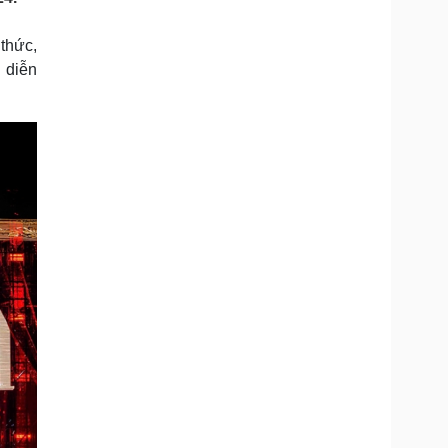
Doanh nghiệp 24h
Tin Công nghệ
Doanh nhân
Trải nghiệm
thức,
ì cộng đồng
Chuyển đổi số
 diễn
u lịch
Podcast
Tư vấn
Câu chuyện thời sự
Săn Tour
Đọc truyện đêm khuya
heck-in
Cửa sổ tình yêu
Kể chuyện cho bé
Hạt giống tâm hồn