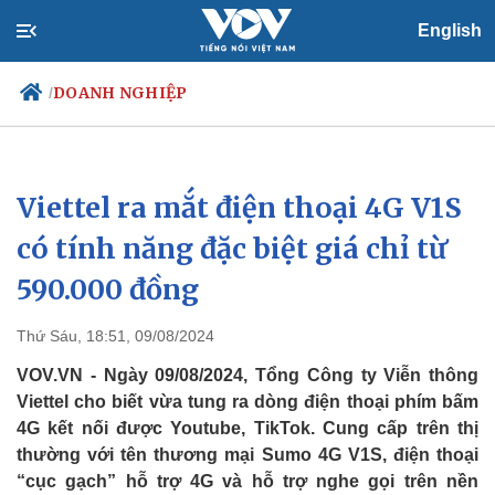
English
DOANH NGHIỆP
/
Viettel ra mắt điện thoại 4G V1S
Chính trị
Xã hội
Đảng
Tin 24h
có tính năng đặc biệt giá chỉ từ
Tổ chức nhân sự
Dự báo thời tiết
590.000 đồng
Quốc hội
Giáo dục
Nhận diện sự thật
Dấu ấn VOV
Việc làm
Thứ Sáu, 18:51, 09/08/2024
Biển đảo
VOV.VN - Ngày 09/08/2024, Tổng Công ty Viễn thông
Viettel cho biết vừa tung ra dòng điện thoại phím bấm
4G kết nối được Youtube, TikTok. Cung cấp trên thị
thường với tên thương mại Sumo 4G V1S, điện thoại
“cục gạch” hỗ trợ 4G và hỗ trợ nghe gọi trên nền