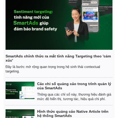
Kinh tế
Thị trường
Bất động sản
Giá vàng
Khởi nghiệp
Tiêu dùng
Tỷ giá
Chứng khoán
Giá cà phê
SmartAds chính thức ra mắt tính năng Targeting theo 'cảm
xúc'
Đây là bước mở rộng quan trọng trong hệ sinh thái contextual
targeting.
Các chỉ số quảng cáo trong trình quản lý
của SmartAds
Thông qua các chỉ số này, thương hiệu đánh giá
mức độ hiển thị, tương tác, hiệu quả chi phí.
Hình thức quảng cáo Native Article trên
hệ thống SmartAds