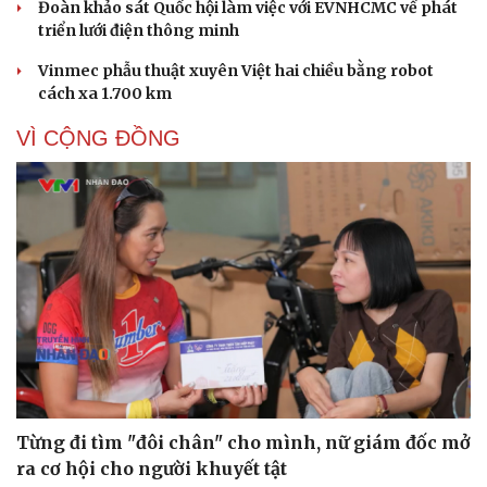
Đoàn khảo sát Quốc hội làm việc với EVNHCMC về phát
triển lưới điện thông minh
Vinmec phẫu thuật xuyên Việt hai chiều bằng robot
cách xa 1.700 km
VÌ CỘNG ĐỒNG
Từng đi tìm "đôi chân" cho mình, nữ giám đốc mở
Cải chính
ra cơ hội cho người khuyết tật