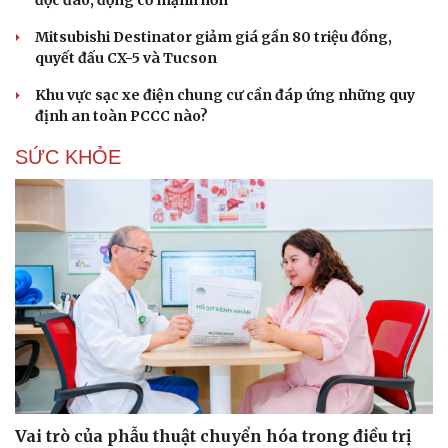
độc đáo, động cơ mạnh hơn
Mitsubishi Destinator giảm giá gần 80 triệu đồng,
quyết đấu CX-5 và Tucson
Văn hóa
Giải trí
Khu vực sạc xe điện chung cư cần đáp ứng những quy
Sân khấu - Điện ảnh
Nghệ sĩ
định an toàn PCCC nào?
Văn học
Thời trang
Âm nhạc
Sao Việt
SỨC KHỎE
Di sản
Vai trò của phẫu thuật chuyển hóa trong điều trị