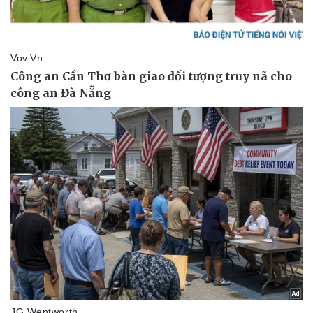
Thể thao
Ô tô - Xe máy
Bóng đá
Ô tô