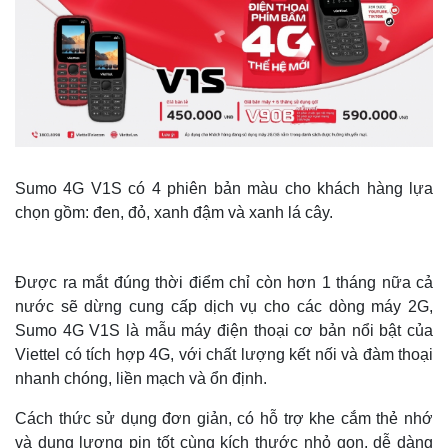
Sumo 4G V1S có 4 phiên bản màu cho khách hàng lựa
chọn gồm: đen, đỏ, xanh đậm và xanh lá cây.
Được ra mắt đúng thời điểm chỉ còn hơn 1 tháng nữa cả
nước sẽ dừng cung cấp dịch vụ cho các dòng máy 2G,
Sumo 4G V1S là mẫu máy điện thoại cơ bản nổi bật của
Viettel có tích hợp 4G, với chất lượng kết nối và đàm thoại
nhanh chóng, liền mạch và ổn định.
Thế giới
Multimedia
Quan sát
Video
Cách thức sử dụng đơn giản, có hỗ trợ khe cắm thẻ nhớ
Cuộc sống đó đây
Ảnh
và dung lượng pin tốt cùng kích thước nhỏ gọn, dễ dàng