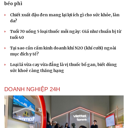
béo phì
Chiết xuất đậu đen mang lại lợi ích gì cho sức khỏe, làn
da?
Tuổi 70 uống 5 loại thuốc mỗi ngày: Giá như chuẩn bị từ
tuổi 40
Tại sao cần cấm kinh doanh khí N2O (khí cười) ngoài
mục đích y tế?
Loại lá vừa cay vừa đắng là vị thuốc bổ gan, biết dùng
sức khoẻ càng thăng hạng
DOANH NGHIỆP 24H