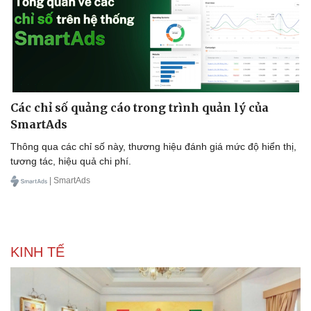
Các chỉ số quảng cáo trong trình quản lý của
SmartAds
Thông qua các chỉ số này, thương hiệu đánh giá mức độ hiển thị,
tương tác, hiệu quả chi phí.
| SmartAds
Sức khỏe
Đời sống
Dinh dưỡng - món ngon
Nhà đẹp
Cây thuốc
Blog
Sản phụ khoa
Tình yêu - Gia đình
KINH TẾ
Nhi khoa
Nam khoa
Làm đẹp - giảm cân
Phòng mạch online