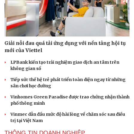
Giải nỗi đau quá tải ứng dụng với nền tảng hội tụ
mới của Viettel
LPBank kiến tạo trải nghiệm giao dịch an tâm trên
không gian số
Du lịch
Podcast
Tư vấn
Câu chuyện thời sự
Tiếp sức thế hệ trẻ phát triển toàn diện ngay từ những
Săn Tour
Đọc truyện đêm khuya
sân chơi học đường
check-in
Cửa sổ tình yêu
Vinhomes Green Paradise được trao chứng nhận thành
Kể chuyện cho bé
phố thông minh
Hạt giống tâm hồn
Vinmec dẫn đầu mức độ hài lòng về chăm sóc sau điều
trị tại Việt Nam
THÔNG TIN DOANH NGHIỆP