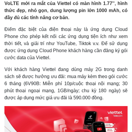
VoLTE mới ra mắt của Viettel có màn hình 1.77'', hình
thức đẹp, nhỏ gọn, dung lượng pin lớn 1000 mAh, có
đầy đủ các tính năng cơ bản.
Điểm đặc biệt của điện thoại này là ứng dụng Cloud
Phone cho phép kết nối các ứng dụng tiện ích như xem
thời tiết, và giải trí như YouTube, Tiktok v.v. Để sử dụng
được ứng dụng Cloud Phone khách hàng cần đăng ký gói
cước data của Viettel.
Với khách hàng Viettel đang dùng máy 2G trong danh
sách sẽ được hưởng ưu đãi: mua máy kèm theo gói cước
6 tháng (6V90B: Miễn phí 10p/cuộc thoại nội mạng; 30
phút thoại ngoại mạng, 1GB/ngày; chu kỳ 180 ngày) sẽ
được áp dụng mức giá ưu đãi là 590.000 đồng.