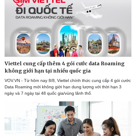
Doanh nghiệp
Công nghệ
Thông tin doanh nghiệp
Sành điệu
Doanh nghiệp 24h
Tin Công nghệ
Doanh nhân
Trải nghiệm
Viettel cung cấp thêm 4 gói cước data Roaming
Vì cộng đồng
Chuyển đổi số
không giới hạn tại nhiều quốc gia
VOV.VN - Từ hôm nay 8/8, Viettel chính thức cung cấp 4 gói cước
Data Roaming mới không giới hạn dung lượng với thời hạn 3
ngày và 7 ngày tại 48 quốc gia/vùng lãnh thổ.