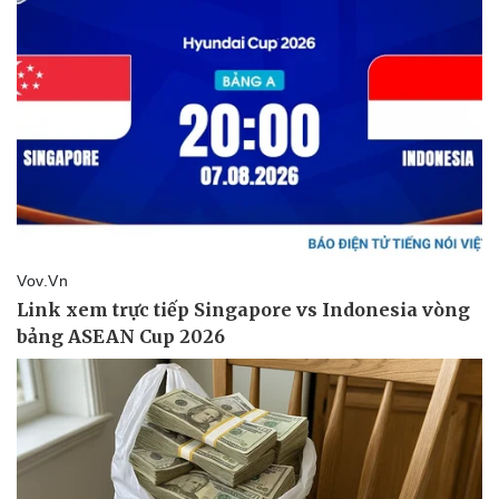
Pháp luật
Quân sự - Quốc phòng
Vụ án
Vũ khí
Tin nóng
Việt Nam
Tư vấn luật
Phân tích