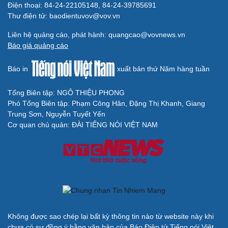
Điện thoại: 84-24-22105148, 84-24-39785691
Thư điện tử: baodientuvov@vov.vn
Liên hệ quảng cáo, phát hành: quangcao@vovnews.vn
Báo giá quảng cáo
Báo in
xuất bản thứ Năm hàng tuần
Tổng Biên tập: NGÔ THIỆU PHONG
Phó Tổng Biên tập: Phạm Công Hân, Đặng Thị Khanh, Giang
Trung Sơn, Nguyễn Tuyết Yến
Cơ quan chủ quản: ĐÀI TIẾNG NÓI VIỆT NAM
Không được sao chép lại bất kỳ thông tin nào từ website này khi
chưa có sự đồng ý bằng văn bản của Báo Điện tử Tiếng nói Việt