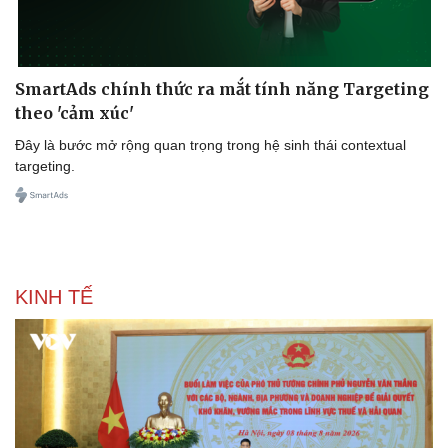
SmartAds chính thức ra mắt tính năng Targeting
theo 'cảm xúc'
Văn hóa
Giải trí
Đây là bước mở rộng quan trọng trong hệ sinh thái contextual
Sân khấu - Điện ảnh
Nghệ sĩ
targeting.
Văn học
Thời trang
Âm nhạc
Sao Việt
Di sản
KINH TẾ