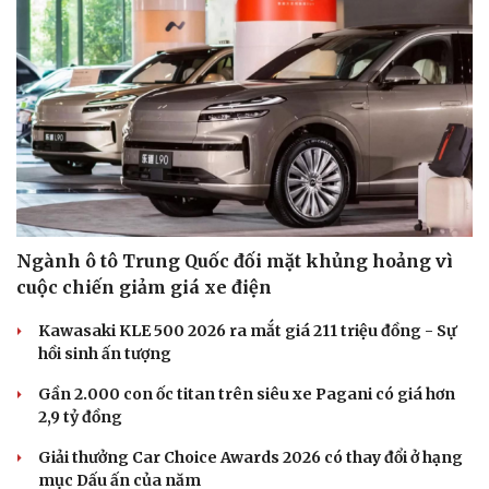
Ngành ô tô Trung Quốc đối mặt khủng hoảng vì
cuộc chiến giảm giá xe điện
Kawasaki KLE 500 2026 ra mắt giá 211 triệu đồng - Sự
hồi sinh ấn tượng
Du lịch
Podcast
Gần 2.000 con ốc titan trên siêu xe Pagani có giá hơn
Tư vấn
Câu chuyện thời sự
2,9 tỷ đồng
Săn Tour
Đọc truyện đêm khuya
Giải thưởng Car Choice Awards 2026 có thay đổi ở hạng
check-in
Cửa sổ tình yêu
mục Dấu ấn của năm
Kể chuyện cho bé