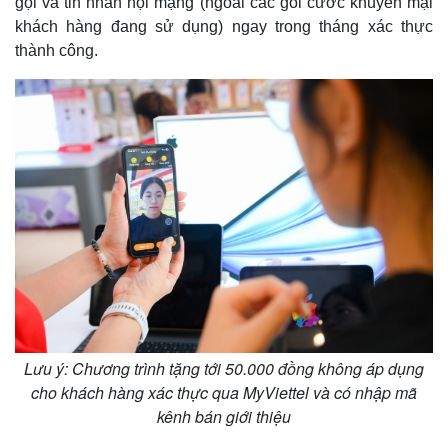
gọi và tin nhắn nội mạng (ngoài các gói cước khuyến mại
Thế giới
Multimedia
khách hàng đang sử dụng) ngay trong tháng xác thực
Quan sát
Video
thành công.
Cuộc sống đó đây
Ảnh
Hồ sơ
E-Magazine
Infographic
Lưu ý: Chương trình tặng tới 50.000 đồng không áp dụng
cho khách hàng xác thực qua MyViettel và có nhập mã
kênh bán giới thiệu