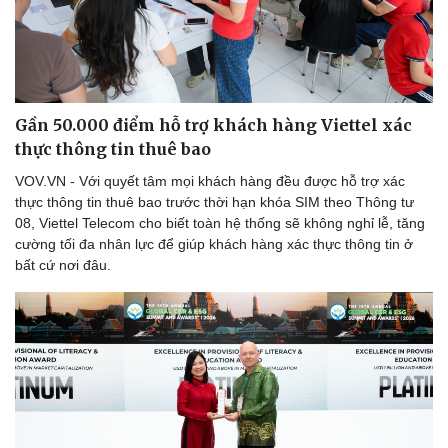
Gần 50.000 điểm hỗ trợ khách hàng Viettel xác
thực thông tin thuê bao
VOV.VN - Với quyết tâm mọi khách hàng đều được hỗ trợ xác
thực thông tin thuê bao trước thời hạn khóa SIM theo Thông tư
08, Viettel Telecom cho biết toàn hệ thống sẽ không nghỉ lễ, tăng
cường tối đa nhân lực để giúp khách hàng xác thực thông tin ở
bất cứ nơi đâu.
Sức khỏe
Đời sống
Dinh dưỡng - món ngon
Nhà đẹp
Cây thuốc
Blog
Sản phụ khoa
Tình yêu - Gia đình
Nhi khoa
Nam khoa
Làm đẹp - giảm cân
Phòng mạch online
Ăn sạch sống khỏe