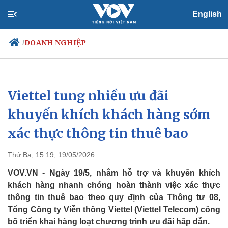
English
DOANH NGHIỆP
/
Viettel tung nhiều ưu đãi
Chính trị
Xã hội
Đảng
Tin 24h
khuyến khích khách hàng sớm
Tổ chức nhân sự
Dự báo thời tiết
xác thực thông tin thuê bao
Quốc hội
Giáo dục
Nhận diện sự thật
Dấu ấn VOV
Việc làm
Thứ Ba, 15:19, 19/05/2026
Biển đảo
VOV.VN - Ngày 19/5, nhằm hỗ trợ và khuyến khích
khách hàng nhanh chóng hoàn thành việc xác thực
thông tin thuê bao theo quy định của Thông tư 08,
Tổng Công ty Viễn thông Viettel (Viettel Telecom) công
bố triển khai hàng loạt chương trình ưu đãi hấp dẫn.