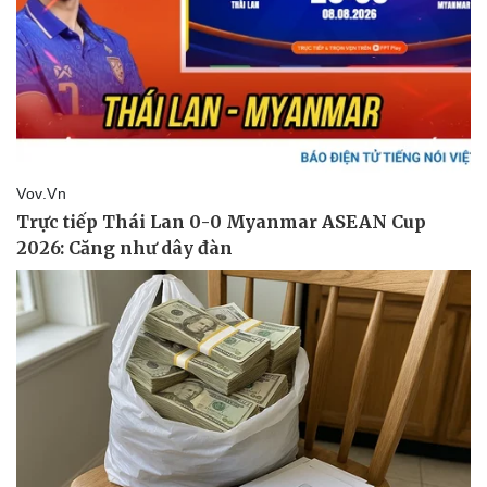
Thể thao
Ô tô - Xe máy
Bóng đá
Ô tô
Lịch thi đấu bóng đá
Xe máy
Thế giới thể thao
Tư vấn
eSports
Hậu trường