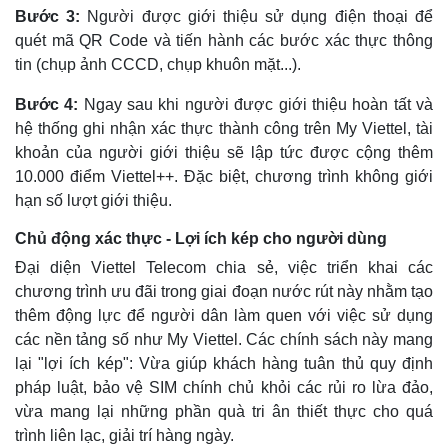
Bước 3:
Người được giới thiệu sử dụng điện thoại để
quét mã QR Code và tiến hành các bước xác thực thông
tin (chụp ảnh CCCD, chụp khuôn mặt...).
Bước 4:
Ngay sau khi người được giới thiệu hoàn tất và
hệ thống ghi nhận xác thực thành công trên My Viettel, tài
khoản của người giới thiệu sẽ lập tức được cộng thêm
10.000 điểm Viettel++. Đặc biệt, chương trình không giới
hạn số lượt giới thiệu.
Kinh tế
Thị trường
Chủ động xác thực - Lợi ích kép cho người dùng
Bất động sản
Giá vàng
Đại diện Viettel Telecom chia sẻ, việc triển khai các
Khởi nghiệp
Tiêu dùng
chương trình ưu đãi trong giai đoạn nước rút này nhằm tạo
Tỷ giá
thêm động lực để người dân làm quen với việc sử dụng
Chứng khoán
các nền tảng số như My Viettel. Các chính sách này mang
Giá cà phê
lại "lợi ích kép": Vừa giúp khách hàng tuân thủ quy định
pháp luật, bảo vệ SIM chính chủ khỏi các rủi ro lừa đảo,
vừa mang lại những phần quà tri ân thiết thực cho quá
trình liên lạc, giải trí hàng ngày.