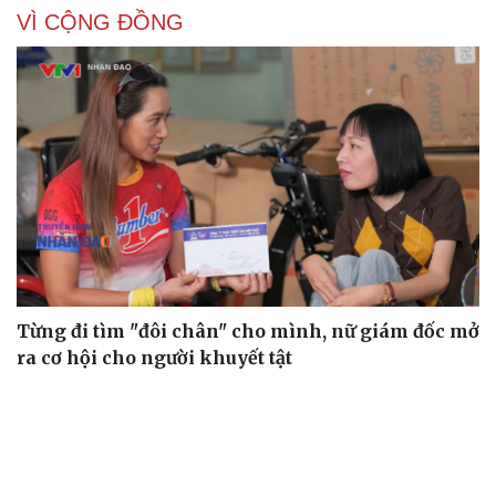
VÌ CỘNG ĐỒNG
Từng đi tìm "đôi chân" cho mình, nữ giám đốc mở
ra cơ hội cho người khuyết tật
“Young Shoots of Vietnam”: Mỗi cuốn sách trao đi,
thêm một ước mơ bay cao
GELEX cùng Chủ nhật Đỏ viết tiếp hành trình sẻ chia vì
cộng đồng