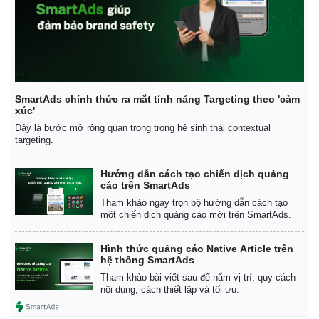
Pháp luật
Quân sự - Quốc phòng
Vụ án
Vũ khí
Tin nóng
Việt Nam
Tư vấn luật
Phân tích
SmartAds chính thức ra mắt tính năng Targeting theo 'cảm
xúc'
Đây là bước mở rộng quan trọng trong hệ sinh thái contextual
targeting.
Hướng dẫn cách tạo chiến dịch quảng
cáo trên SmartAds
Tham khảo ngay trọn bộ hướng dẫn cách tạo
một chiến dịch quảng cáo mới trên SmartAds.
Hình thức quảng cáo Native Article trên
hệ thống SmartAds
Tham khảo bài viết sau để nắm vị trí, quy cách
nội dung, cách thiết lập và tối ưu.