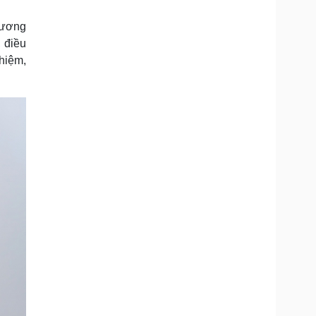
tương
, điều
hiệm,