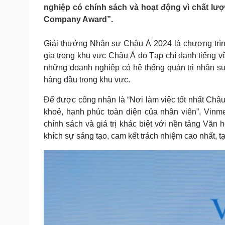
Tin nóng
Việt Nam
nghiệp có chính sách và hoạt động vì chất lư
Tư vấn luật
Phân tích
Company Award”.
Giải thưởng Nhân sự Châu Á 2024 là chương trình 
Sức khỏe
Đời sống
gia trong khu vực Châu Á do Tạp chí danh tiếng v
những doanh nghiệp có hệ thống quản trị nhân sự
Dinh dưỡng - món ngon
Nhà đẹp
Cây thuốc
Blog
hàng đầu trong khu vực.
Sản phụ khoa
Tình yêu - Gia đình
Để được công nhận là “Nơi làm việc tốt nhất Châu
Nhi khoa
Nam khoa
khoẻ, hạnh phúc toàn diện của nhân viên”, Vinm
Làm đẹp - giảm cân
chính sách và giá trị khác biệt với nền tảng Văn h
Phòng mạch online
khích sự sáng tạo, cam kết trách nhiệm cao nhất, t
Ăn sạch sống khỏe
Cải chính