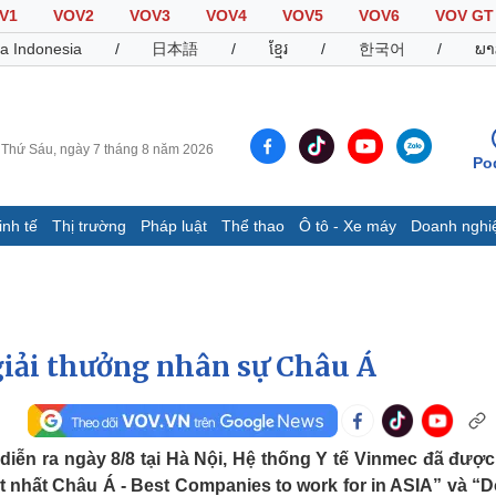
V1
VOV2
VOV3
VOV4
VOV5
VOV6
VOV GT
a Indonesia
/
日本語
/
ខ្មែរ
/
한국어
/
ພາ
Thứ Sáu, ngày 7 tháng 8 năm 2026
Po
inh tế
Thị trường
Pháp luật
Thể thao
Ô tô - Xe máy
Doanh nghi
Thế giới
Multimedia
K
Quan sát
Video
B
Cuộc sống đó đây
Ảnh
K
Hồ sơ
E-Magazine
giải thưởng nhân sự Châu Á
Infographic
Thể thao
Ô tô - Xe máy
D
diễn ra ngày 8/8 tại Hà Nội, Hệ thống Y tế Vinmec đã được
ốt nhất Châu Á - Best Companies to work for in ASIA” và “
Bóng đá
Ô tô
T