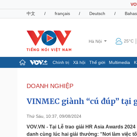
VO
中文
/
français
/
Deutsch
/
Bahas
25°C
Hà Nội
Chính trị
Xã hội
Thế giới
Multimedia
K
Chính trị
Xã hội
Đảng
Tin 24h
DOANH NGHIỆP
Tổ chức nhân sự
Dự báo thời tiết
Quốc hội
Giáo dục
VINMEC giành “cú đúp” tại 
Nhận diện sự thật
Dấu ấn VOV
Việc làm
Biển đảo
Thứ Sáu, 10:37, 09/08/2024
Pháp luật
Quân sự - Quốc phòng
VOV.VN - Tại Lễ trao giải HR Asia Awards 2024 
danh cùng lúc hai giải thưởng: “Nơi làm việc t
Vụ án
Vũ khí