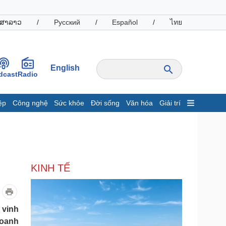
ສາລາວ
/
Русский
/
Español
/
ไทย
English
dcast
Radio
ệp
Công nghệ
Sức khỏe
Đời sống
Văn hóa
Giải trí
inh tế
Thị trường
ất động sản
Giá vàng
hởi nghiệp
Tiêu dùng
Tỷ giá
KINH TẾ
Chứng khoán
Giá cà phê
oanh nghiệp
Công nghệ
 vinh
Doanh
hông tin doanh nghiệp
Sành điệu