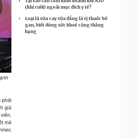
Tại sao cần cấm kinh doanh khí N2O
(khí cười) ngoài mục đích y tế?
Loại lá vừa cay vừa đắng là vị thuốc bổ
gan, biết dùng sức khoẻ càng thăng
hạng
hạnh
h phát
h giá
viên.
ệt mà
inmec