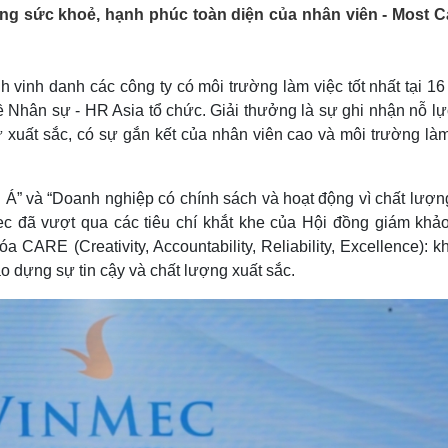
Lịch thi đấu bóng đá
Xe máy
ợng sức khoẻ, hạnh phúc toàn diện của nhân viên - Most C
Thế giới thể thao
Tư vấn
eSports
V
Hậu trường
vinh danh các công ty có môi trường làm việc tốt nhất tại 16
Văn hóa
Giải trí
D
ề Nhân sự - HR Asia tổ chức. Giải thưởng là sự ghi nhận nỗ lự
 xuất sắc, có sự gắn kết của nhân viên cao và môi trường làm
Sân khấu - Điện ảnh
Nghệ sĩ
Văn học
Thời trang
Âm nhạc
Sao Việt
c
 Á” và “Doanh nghiệp có chính sách và hoạt động vì chất lượn
Di sản
ec đã vượt qua các tiêu chí khắt khe của Hội đồng giám khả
óa CARE (Creativity, Accountability, Reliability, Excellence): 
ạo dựng sự tin cậy và chất lượng xuất sắc.