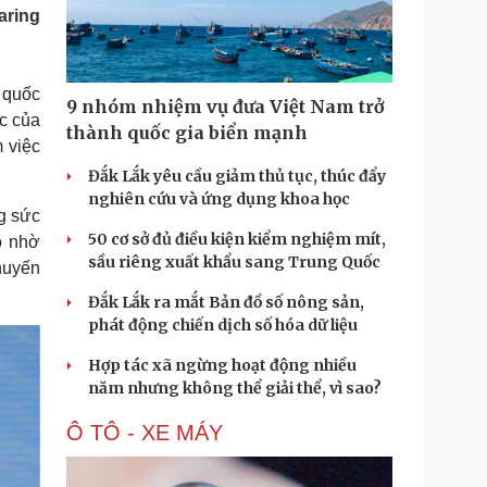
Doanh nghiệp 24h
Tin Công nghệ
aring
Doanh nhân
Trải nghiệm
ì cộng đồng
Chuyển đổi số
 quốc
9 nhóm nhiệm vụ đưa Việt Nam trở
u lịch
Podcast
c của
thành quốc gia biển mạnh
 việc
Tư vấn
Câu chuyện thời sự
Săn Tour
Đọc truyện đêm khuya
Đắk Lắk yêu cầu giảm thủ tục, thúc đẩy
heck-in
Cửa sổ tình yêu
nghiên cứu và ứng dụng khoa học
g sức
Kể chuyện cho bé
50 cơ sở đủ điều kiện kiểm nghiệm mít,
Hạt giống tâm hồn
o nhờ
sầu riêng xuất khẩu sang Trung Quốc
khuyến
Đắk Lắk ra mắt Bản đồ số nông sản,
phát động chiến dịch số hóa dữ liệu
Hợp tác xã ngừng hoạt động nhiều
năm nhưng không thể giải thể, vì sao?
Ô TÔ - XE MÁY