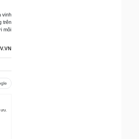
 vinh
 trên
i môi
V.VN
gle
 ưu.