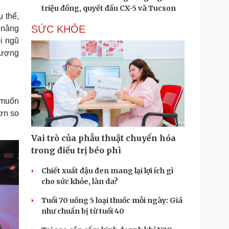
triệu đồng, quyết đấu CX-5 và Tucson
 thể,
SỨC KHỎE
 nâng
i ngũ
lượng
 muốn
hơn so
Vai trò của phẫu thuật chuyển hóa
trong điều trị béo phì
Chiết xuất đậu đen mang lại lợi ích gì
cho sức khỏe, làn da?
Tuổi 70 uống 5 loại thuốc mỗi ngày: Giá
như chuẩn bị từ tuổi 40