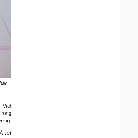
nhân
i Việt
trong
vững.
Á với