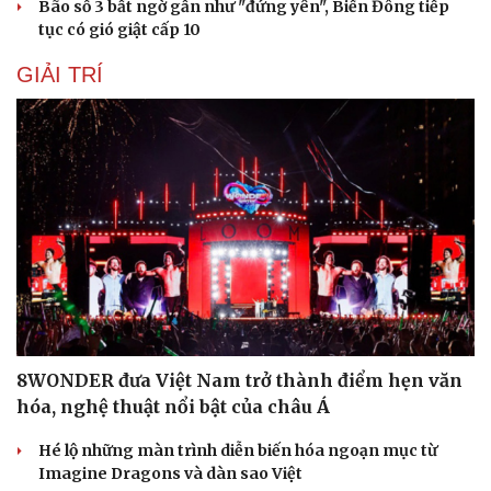
Bão số 3 bất ngờ gần như "đứng yên", Biển Đông tiếp
tục có gió giật cấp 10
GIẢI TRÍ
Du lịch
Podcast
Tư vấn
Câu chuyện thời sự
Săn Tour
Đọc truyện đêm khuya
check-in
Cửa sổ tình yêu
Kể chuyện cho bé
Hạt giống tâm hồn
8WONDER đưa Việt Nam trở thành điểm hẹn văn
hóa, nghệ thuật nổi bật của châu Á
Hé lộ những màn trình diễn biến hóa ngoạn mục từ
Imagine Dragons và dàn sao Việt