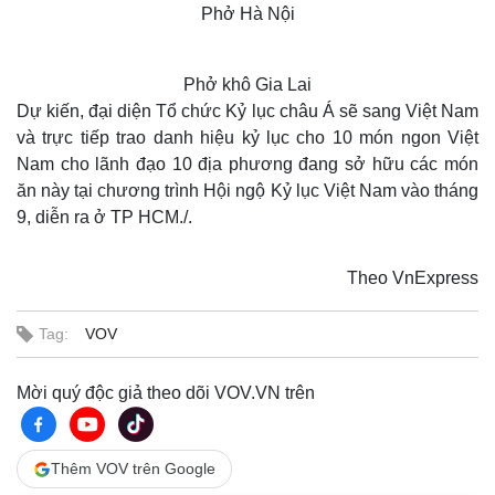
Phở Hà Nội
Phở khô Gia Lai
Dự kiến, đại diện Tổ chức Kỷ lục châu Á sẽ sang Việt Nam
và trực tiếp trao danh hiệu kỷ lục cho 10 món ngon Việt
Nam cho lãnh đạo 10 địa phương đang sở hữu các món
ăn này tại chương trình Hội ngộ Kỷ lục Việt Nam vào tháng
9, diễn ra ở TP HCM./.
Theo VnExpress
Kinh tế
Thị trường
Tag:
VOV
Bất động sản
Giá vàng
Khởi nghiệp
Tiêu dùng
Tỷ giá
Mời quý độc giả theo dõi VOV.VN trên
Chứng khoán
Giá cà phê
Thêm VOV trên Google