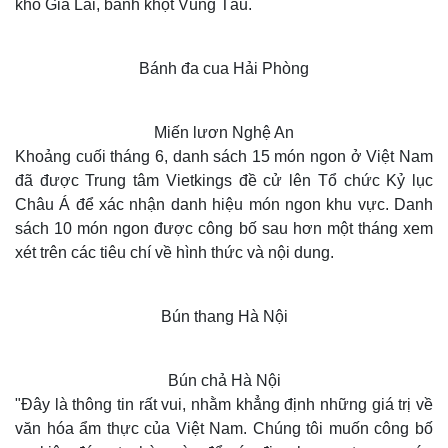
khô Gia Lai, bánh khọt Vũng Tàu.
Bánh đa cua Hải Phòng
Miến lươn Nghệ An
Khoảng cuối tháng 6, danh sách 15 món ngon ở Việt Nam
đã được Trung tâm Vietkings đề cử lên Tổ chức Kỷ lục
Châu Á để xác nhận danh hiệu món ngon khu vực. Danh
sách 10 món ngon được công bố sau hơn một tháng xem
xét trên các tiêu chí về hình thức và nội dung.
Thế giới
Multimedia
Quan sát
Video
Cuộc sống đó đây
Ảnh
Bún thang Hà Nội
Hồ sơ
E-Magazine
Infographic
Bún chả Hà Nội
"Đây là thông tin rất vui, nhằm khẳng định những giá trị về
văn hóa ẩm thực của Việt Nam. Chúng tôi muốn công bố