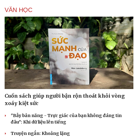
VĂN HỌC
Cuốn sách giúp người bận rộn thoát khỏi vòng
xoáy kiệt sức
"Bẫy bản năng - Trực giác của bạn không đáng tin
đâu": Khi dữ liệu lên tiếng
Sức khỏe
Đời sống
Truyện ngắn: Khoảng lặng
Dinh dưỡng - món ngon
Nhà đẹp