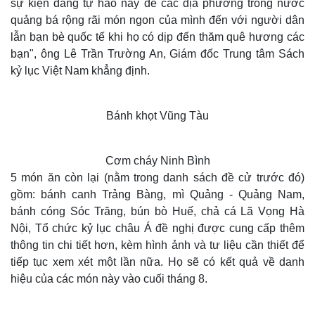
sự kiện đáng tự hào này để các địa phương trong nước
quảng bá rộng rãi món ngon của mình đến với người dân
lẫn bạn bè quốc tế khi họ có dịp đến thăm quê hương các
bạn", ông Lê Trần Trường An, Giám đốc Trung tâm Sách
kỷ lục Việt Nam khẳng định.
Bánh khọt Vũng Tàu
Cơm cháy Ninh Bình
5 món ăn còn lại (nằm trong danh sách đề cử trước đó)
gồm: bánh canh Trảng Bàng, mì Quảng - Quảng Nam,
bánh cóng Sóc Trăng, bún bò Huế, chả cá Lã Vọng Hà
Nội, Tổ chức kỷ lục châu Á đề nghị được cung cấp thêm
thông tin chi tiết hơn, kèm hình ảnh và tư liệu cần thiết để
tiếp tục xem xét một lần nữa. Họ sẽ có kết quả về danh
hiệu của các món này vào cuối tháng 8.