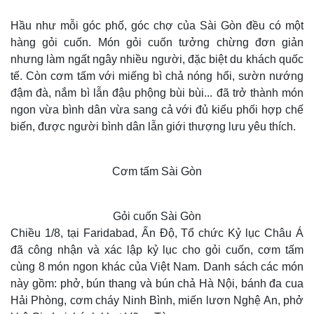
Hầu như mỗi góc phố, góc chợ của Sài Gòn đều có một
hàng gỏi cuốn. Món gỏi cuốn tưởng chừng đơn giản
nhưng làm ngất ngây nhiều người, đặc biệt du khách quốc
tế. Còn cơm tấm với miếng bì chả nóng hổi, sườn nướng
đậm đà, nắm bì lẫn đậu phộng bùi bùi... đã trở thành món
ngon vừa bình dân vừa sang cả với đủ kiểu phối hợp chế
biến, được người bình dân lẫn giới thượng lưu yêu thích.
Cơm tấm Sài Gòn
Gỏi cuốn Sài Gòn
Chiều 1/8, tại Faridabad, Ấn Độ, Tổ chức Kỷ lục Châu Á
đã công nhận và xác lập kỷ lục cho gỏi cuốn, cơm tấm
cùng 8 món ngon khác của Việt Nam. Danh sách các món
này gồm: phở, bún thang và bún chả Hà Nội, bánh đa cua
Hải Phòng, cơm cháy Ninh Bình, miến lươn Nghệ An, phở