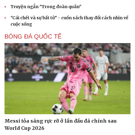
Cây thuốc
Blog
Truyện ngắn "Trong đoàn quân"
Sản phụ khoa
Tình yêu - Gia đình
Nhi khoa
"Cái chết và sự bất tử" - cuốn sách thay đổi cách nhìn về
Nam khoa
cuộc sống
Làm đẹp - giảm cân
Phòng mạch online
BÓNG ĐÁ QUỐC TẾ
Ăn sạch sống khỏe
Messi tỏa sáng rực rỡ ở lần đầu đá chính sau
World Cup 2026