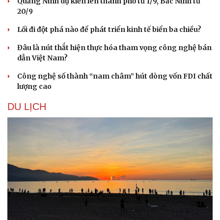
Hậu trường
Quảng Ninh dự kiến lên thành phố từ 1/9, Bắc Ninh từ
20/9
Lối đi đột phá nào để phát triển kinh tế biển ba chiều?
Đâu là nút thắt hiện thực hóa tham vọng công nghệ bán
dẫn Việt Nam?
Công nghệ số thành “nam châm” hút dòng vốn FDI chất
lượng cao
DU LỊCH