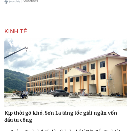
| SmartAds
KINH TẾ
Thể thao
Ô tô - Xe máy
Bóng đá
Ô tô
Kịp thời gỡ khó, Sơn La tăng tốc giải ngân vốn
Lịch thi đấu bóng đá
Xe máy
Thế giới thể thao
Tư vấn
đầu tư công
eSports