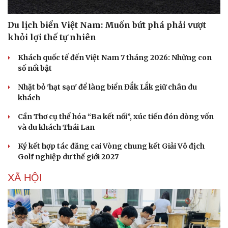
Du lịch biển Việt Nam: Muốn bứt phá phải vượt
khỏi lợi thế tự nhiên
Khách quốc tế đến Việt Nam 7 tháng 2026: Những con
số nổi bật
Nhặt bỏ 'hạt sạn' để làng biển Đắk Lắk giữ chân du
khách
Cần Thơ cụ thể hóa “Ba kết nối”, xúc tiến đón dòng vốn
và du khách Thái Lan
Ký kết hợp tác đăng cai Vòng chung kết Giải Vô địch
Golf nghiệp dư thế giới 2027
XÃ HỘI
Doanh nghiệp
Công nghệ
Thông tin doanh nghiệp
Sành điệu
Doanh nghiệp 24h
Tin Công nghệ