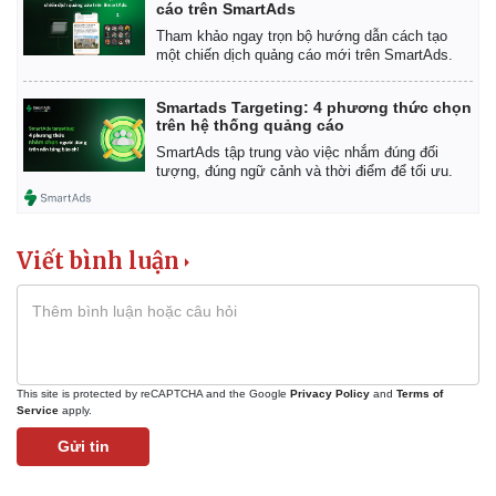
cáo trên SmartAds
Tham khảo ngay trọn bộ hướng dẫn cách tạo
một chiến dịch quảng cáo mới trên SmartAds.
Smartads Targeting: 4 phương thức chọn
trên hệ thống quảng cáo
SmartAds tập trung vào việc nhắm đúng đối
tượng, đúng ngữ cảnh và thời điểm để tối ưu.
Viết bình luận
Pháp luật
Quân sự - Quốc phòng
This site is protected by reCAPTCHA and the Google
Privacy Policy
and
Terms of
Vụ án
Vũ khí
Service
apply.
Tin nóng
Việt Nam
Tư vấn luật
Phân tích
Gửi tin