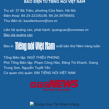
BÁO ĐIỆN TỬ TIẾNG NÓI VIỆT NAM
Trụ sở: 37 Bà Triệu, phường Cửa Nam, Hà Nội
Điện thoại: 84-24-22105148, 84-24-39785691
Thư điện tử: baodientuvov@vov.vn
Liên hệ quảng cáo, phát hành: quangcao@vovnews.vn
Báo giá quảng cáo
Báo in
xuất bản thứ Năm hàng tuần
Tổng Biên tập: NGÔ THIỆU PHONG
Phó Tổng Biên tập: Phạm Công Hân, Đặng Thị Khanh, Giang
Trung Sơn, Nguyễn Tuyết Yến
Cơ quan chủ quản: ĐÀI TIẾNG NÓI VIỆT NAM