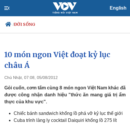
English
ĐỜI SỐNG
/
10 món ngon Việt đoạt kỷ lục
Chính trị
Xã hội
Đảng
Tin 24h
châu Á
Tổ chức nhân sự
Dự báo thời tiết
Quốc hội
Giáo dục
Chủ Nhật, 07:08, 05/08/2012
Nhận diện sự thật
Dấu ấn VOV
Việc làm
Gỏi cuốn, cơm tấm cùng 8 món ngon Việt Nam khác đã
Biển đảo
được công nhận danh hiệu "thức ăn mang giá trị ẩm
thực của khu vực".
Chiếc bánh sandwich khổng lồ phá vỡ kỷ lục thế giới
Cuba trình làng ly cocktail Daiquiri khổng lồ 275 lít