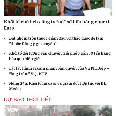
Văn hóa
Giải trí
Khởi tố chủ tịch công ty "nổ" sở hữu hàng chục tỉ
Sân khấu - Điện ảnh
Nghệ sĩ
Euro
Văn học
Thời trang
Âm nhạc
Sao Việt
Bắt nhóm trộn thuốc giảm đau với thảo dược để làm
Di sản
"thuốc Đông y gia truyền"
Khởi tố đối tượng vận chuyển trái phép gần 50 tấn hàng
hóa qua biên giới
Lật tẩy hành vi xâm phạm bản quyền của Vũ Phi Điệp –
“ông trùm” Việt KTV
Nóng 24h: Khởi tố nữ ca sĩ và giám đốc hợp tác với BH
Media
DỰ BÁO THỜI TIẾT