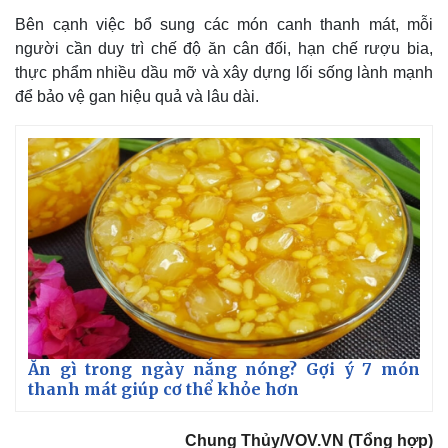
Bên cạnh việc bổ sung các món canh thanh mát, mỗi
người cần duy trì chế độ ăn cân đối, hạn chế rượu bia,
Kinh tế
Thị trường
thực phẩm nhiều dầu mỡ và xây dựng lối sống lành mạnh
Bất động sản
Giá vàng
để bảo vệ gan hiệu quả và lâu dài.
Khởi nghiệp
Tiêu dùng
Tỷ giá
Chứng khoán
Giá cà phê
Ăn gì trong ngày nắng nóng? Gợi ý 7 món
thanh mát giúp cơ thể khỏe hơn
Chung Thủy/VOV.VN (Tổng hợp)