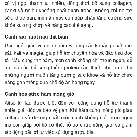
có vị ngọt thanh tự nhiên, đồng thời bổ sung collagen,
canxi và nhiều khoáng chất quan trọng. Không chỉ hỗ trợ
sức khỏe gan, món ăn này còn góp phần tăng cường sức
khỏe xương khớp và nâng cao thể trạng.
Canh rau ngót nấu thịt băm
Rau ngót giàu vitamin nhóm B cùng các khoáng chất như
sắt, kali và magie, giúp hỗ trợ chuyển hóa và đào thải độc
tố. Nấu cùng thịt băm, món canh không chỉ thơm ngon, dễ
ăn mà còn bổ sung thêm protein cần thiết, phù hợp cho
những người muốn tăng cường sức khỏe và hỗ trợ chức
năng gan thông qua chế độ ăn hàng ngày.
Canh hoa atiso hầm móng giò
Atiso từ lâu được biết đến với công dụng hỗ trợ thanh
nhiệt, giải độc và bảo vệ gan. Khi hầm cùng móng giò giàu
collagen và dưỡng chất, món canh không chỉ thơm ngon
mà còn giúp bồi bổ cơ thể, hỗ trợ chức năng gan và giảm
tác động bất lợi từ việc sử dụng rượu bia.