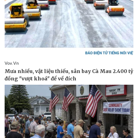
Thể thao
Ô tô - Xe máy
Bóng đá
Ô tô
Lịch thi đấu bóng đá
Xe máy
Thế giới thể thao
Tư vấn
eSports