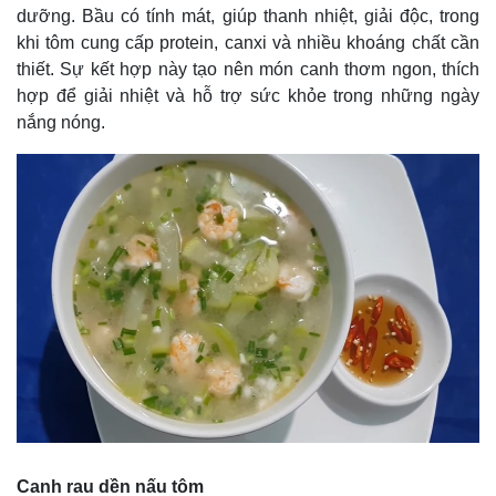
dưỡng. Bầu có tính mát, giúp thanh nhiệt, giải độc, trong
khi tôm cung cấp protein, canxi và nhiều khoáng chất cần
thiết. Sự kết hợp này tạo nên món canh thơm ngon, thích
hợp để giải nhiệt và hỗ trợ sức khỏe trong những ngày
nắng nóng.
Thế giới
Multimedia
Quan sát
Video
Cuộc sống đó đây
Ảnh
Canh rau dền nấu tôm
Hồ sơ
E-Magazine