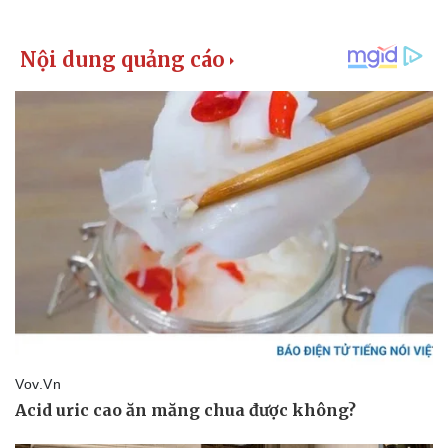
Pháp luật
Quân sự - Quốc phòng
Vụ án
Vũ khí
Tin nóng
Việt Nam
Tư vấn luật
Phân tích