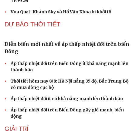
Indonesia ASEAN Cup 2026
Nhận định ĐT Singapore vs ĐT Indonesia: Cuộc chiến ở
thế chân tường
Arsenal trước mùa giải Ngoại hạng Anh 2026/2027: Vị
thế ĐKVĐ
TIN NÓNG
Khởi tố vụ án buôn bán hàng nghìn sản phẩm giả
mạo thương hiệu
Bắt khẩn cấp bảo mẫu trong vụ hai trẻ nhỏ bị bạo hành
tại TP.HCM
Bổ sung thẩm quyền xử phạt vi phạm hành chính với
nhiều chức danh
Công an xử lý vụ bảo mẫu có hành vi bạo hành trẻ em tại
TP.HCM