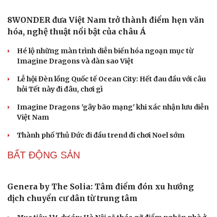
Vua Quạt, Khánh Sky và Hồ Văn Khoa bị khởi tố
DỰ BÁO THỜI TIẾT
Diễn biến mới nhất về áp thấp nhiệt đới trên biển
Đông
Áp thấp nhiệt đới trên Biển Đông ít khả năng mạnh lên
thành bão
Thời tiết hôm nay 8/8: Hà Nội nắng 35 độ, Bắc Trung Bộ
có mưa dông cục bộ
Cải chính
Áp thấp nhiệt đới ít có khả năng mạnh lên thành bão
Áp thấp nhiệt đới trên Biển Đông gây gió mạnh, biển
động
GIẢI TRÍ