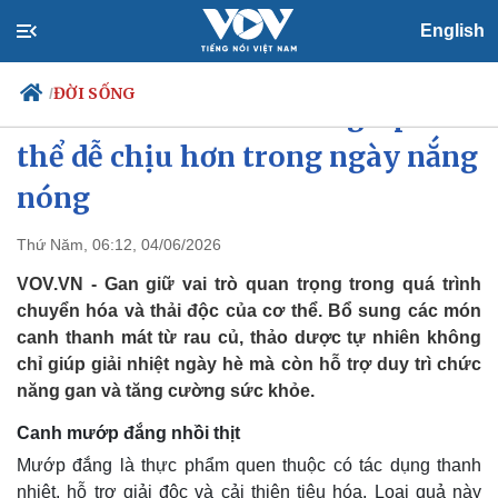
English
ĐỜI SỐNG
/
8 món canh thanh mát giúp cơ
thể dễ chịu hơn trong ngày nắng
nóng
Chính trị
Xã hội
Đảng
Tin 24h
Thứ Năm, 06:12, 04/06/2026
Tổ chức nhân sự
Dự báo thời tiết
VOV.VN - Gan giữ vai trò quan trọng trong quá trình
Quốc hội
Giáo dục
Nhận diện sự thật
Dấu ấn VOV
chuyển hóa và thải độc của cơ thể. Bổ sung các món
Việc làm
canh thanh mát từ rau củ, thảo dược tự nhiên không
Biển đảo
chỉ giúp giải nhiệt ngày hè mà còn hỗ trợ duy trì chức
năng gan và tăng cường sức khỏe.
Canh mướp đắng nhồi thịt
Mướp đắng là thực phẩm quen thuộc có tác dụng thanh
nhiệt, hỗ trợ giải độc và cải thiện tiêu hóa. Loại quả này