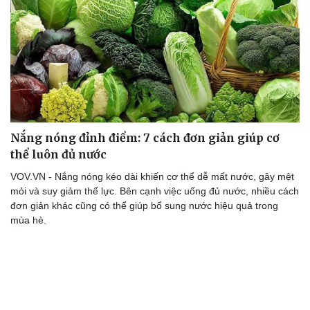
Nắng nóng đỉnh điểm: 7 cách đơn giản giúp cơ
Sức khỏe
Đời sống
thể luôn đủ nước
Dinh dưỡng - món ngon
Nhà đẹp
Cây thuốc
Blog
VOV.VN - Nắng nóng kéo dài khiến cơ thể dễ mất nước, gây mệt
Sản phụ khoa
Tình yêu - Gia đình
mỏi và suy giảm thể lực. Bên cạnh việc uống đủ nước, nhiều cách
Nhi khoa
đơn giản khác cũng có thể giúp bổ sung nước hiệu quả trong
Nam khoa
mùa hè.
Làm đẹp - giảm cân
Phòng mạch online
Ăn sạch sống khỏe