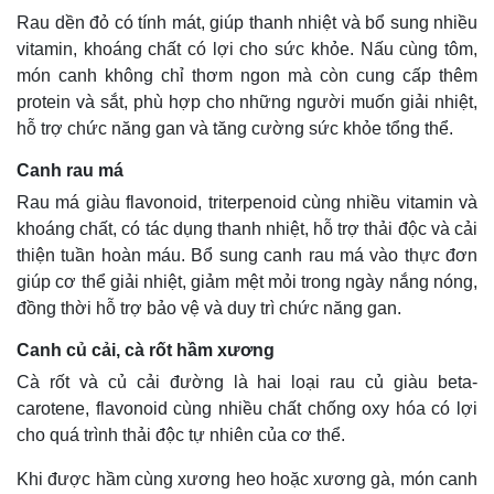
Infographic
Rau dền đỏ có tính mát, giúp thanh nhiệt và bổ sung nhiều
vitamin, khoáng chất có lợi cho sức khỏe. Nấu cùng tôm,
món canh không chỉ thơm ngon mà còn cung cấp thêm
protein và sắt, phù hợp cho những người muốn giải nhiệt,
hỗ trợ chức năng gan và tăng cường sức khỏe tổng thể.
Canh rau má
Rau má giàu flavonoid, triterpenoid cùng nhiều vitamin và
khoáng chất, có tác dụng thanh nhiệt, hỗ trợ thải độc và cải
thiện tuần hoàn máu. Bổ sung canh rau má vào thực đơn
giúp cơ thể giải nhiệt, giảm mệt mỏi trong ngày nắng nóng,
đồng thời hỗ trợ bảo vệ và duy trì chức năng gan.
Canh củ cải, cà rốt hầm xương
Cà rốt và củ cải đường là hai loại rau củ giàu beta-
carotene, flavonoid cùng nhiều chất chống oxy hóa có lợi
cho quá trình thải độc tự nhiên của cơ thể.
Khi được hầm cùng xương heo hoặc xương gà, món canh