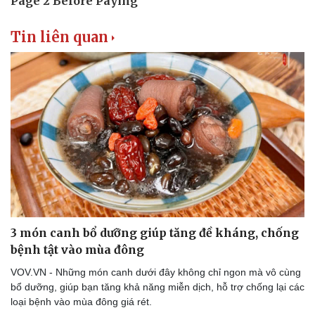
Tin liên quan
Doanh nghiệp
Công nghệ
Thông tin doanh nghiệp
Sành điệu
Doanh nghiệp 24h
Tin Công nghệ
Doanh nhân
Trải nghiệm
Vì cộng đồng
Chuyển đổi số
3 món canh bổ dưỡng giúp tăng đề kháng, chống
bệnh tật vào mùa đông
VOV.VN - Những món canh dưới đây không chỉ ngon mà vô cùng
bổ dưỡng, giúp bạn tăng khả năng miễn dịch, hỗ trợ chống lại các
loại bệnh vào mùa đông giá rét.