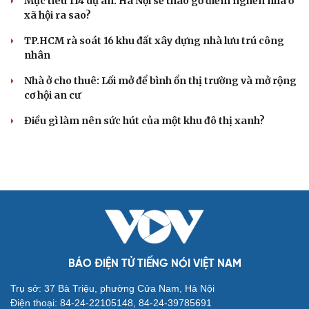
8WONDER đưa Việt Nam trở thành điểm hẹn văn
hóa, nghệ thuật nổi bật của châu Á
Hé lộ những màn trình diễn biến hóa ngoạn mục từ
Imagine Dragons và dàn sao Việt
Lễ hội Đèn lồng Quốc tế Ocean City: Hết đau đầu với câu
hỏi Tết này đi đâu, chơi gì
Imagine Dragons 'gây bão mạng' khi xác nhận lưu diễn
Việt Nam
Thành phố Thủ Đức đi đầu trend đi chơi Noel sớm
BẤT ĐỘNG SẢN
Genera by The Solia: Tâm điểm đón xu hướng
dịch chuyển cư dân từ trung tâm
Mục tiêu 114 dự án: Hà Nội sẽ tháo gỡ điểm nghẽn nhà ở