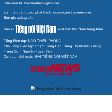
xã hội ra sao?
TP.HCM rà soát 16 khu đất xây dựng nhà lưu trú công
nhân
Nhà ở cho thuê: Lối mở để bình ổn thị trường và mở rộng
cơ hội an cư
Điều gì làm nên sức hút của một khu đô thị xanh?
BÁO ĐIỆN TỬ TIẾNG NÓI VIỆT NAM
Trụ sở: 37 Bà Triệu, phường Cửa Nam, Hà Nội
Điện thoại: 84-24-22105148, 84-24-39785691
Thư điện tử: baodientuvov@vov.vn