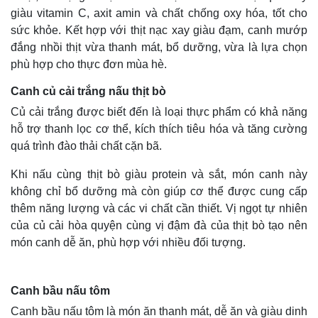
giàu vitamin C, axit amin và chất chống oxy hóa, tốt cho
sức khỏe. Kết hợp với thịt nạc xay giàu đạm, canh mướp
đắng nhồi thịt vừa thanh mát, bổ dưỡng, vừa là lựa chọn
phù hợp cho thực đơn mùa hè.
Canh củ cải trắng nấu thịt bò
Củ cải trắng được biết đến là loại thực phẩm có khả năng
hỗ trợ thanh lọc cơ thể, kích thích tiêu hóa và tăng cường
quá trình đào thải chất cặn bã.
Khi nấu cùng thịt bò giàu protein và sắt, món canh này
không chỉ bổ dưỡng mà còn giúp cơ thể được cung cấp
thêm năng lượng và các vi chất cần thiết. Vị ngọt tự nhiên
của củ cải hòa quyện cùng vị đậm đà của thịt bò tạo nên
món canh dễ ăn, phù hợp với nhiều đối tượng.
Canh bầu nấu tôm
Canh bầu nấu tôm là món ăn thanh mát, dễ ăn và giàu dinh