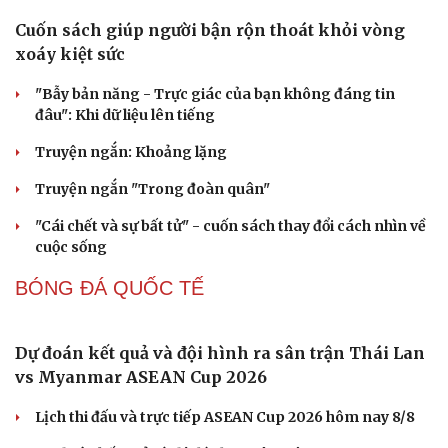
Gia Lai đưa kiến nghị của người dân lên truyền
hình, cam kết giải quyết đến cùng
Chính sách giáo dục phải được đo bằng sự tiến bộ, hạnh
phúc của học sinh
Cà Mau sắp xếp mạng lưới trường học: Gọn bộ máy, giữ
ổn định việc học
Đồng thuận phương án nghỉ Tết Nguyên đán 2027 dài 7
ngày
Phú Thọ xây dựng phương án mỗi xã, phường không
quá 3 trường công lập
VĂN HỌC