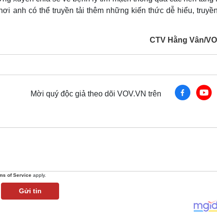
nơi anh có thể truyền tải thêm những kiến thức dễ hiểu, truyề
CTV Hằng Vân/VO
Mời quý độc giả theo dõi VOV.VN trên
ms of Service
apply.
Gửi tin