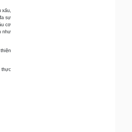
u xấu,
 đa sự
áu cơ
h như
thiện
 thực