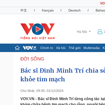
VO
中文
/
français
/
Deutsch
/
Bahas
Hà Nội
Chính trị
Xã hội
Thế giới
Multimedia
K
Chính trị
Xã hội
ĐỜI SỐNG
Đảng
Tin 24h
Bác sĩ Đinh Minh Trí chia sẻ
Tổ chức nhân sự
Dự báo thời tiết
Quốc hội
Giáo dục
khỏe tim mạch
Nhận diện sự thật
Dấu ấn VOV
Việc làm
Biển đảo
Chủ Nhật, 09:00, 01/12/2024
Pháp luật
Quân sự - Quốc phòng
VOV.VN - Bác sĩ Đinh Minh Trí từng công tác 
Vụ án
Vũ khí
khám chữa bệnh tim mạch cho rằng, người bệnh