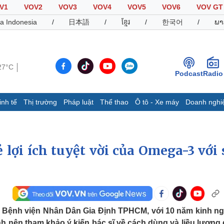
V1
VOV2
VOV3
VOV4
VOV5
VOV6
VOV GT
a Indonesia
/
日本語
/
ខ្មែរ
/
한국어
/
ພາ
27°C
Podcast
Radio
inh tế
Thị trường
Pháp luật
Thể thao
Ô tô - Xe máy
Doanh nghi
Thế giới
Multimedia
K
Quan sát
Video
B
 lợi ích tuyệt vời của Omega-3 với 
Cuộc sống đó đây
Ảnh
K
Hồ sơ
E-Magazine
Infographic
Thể thao
Ô tô - Xe máy
D
tại Bệnh viện Nhân Dân Gia Định TPHCM, với 10 năm kinh n
Bóng đá
Ô tô
T
 nên tham khảo ý kiến bác sĩ về cách dùng và liều lượng