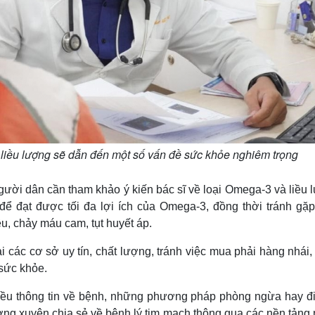
liều lượng sẽ dẫn đến một số vấn đề sức khỏe nghiêm trọng
 người dân cần tham khảo ý kiến bác sĩ về loại Omega-3 và liều
để đạt được tối đa lợi ích của Omega-3, đồng thời tránh gặp
, chảy máu cam, tụt huyết áp.
 các cơ sở uy tín, chất lượng, tránh việc mua phải hàng nhái,
sức khỏe.
ều thông tin về bệnh, những phương pháp phòng ngừa hay điề
thường xuyên chia sẻ về bệnh lý tim mạch thông qua các nền tản