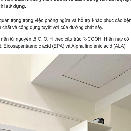
Lịch thi đấu bóng đá
Xe máy
khi sử dụng.
Thế giới thể thao
Tư vấn
eSports
V
 quan trọng trọng việc phòng ngừa và hỗ trợ khắc phục các bện
Hậu trường
n chất và công dụng tuyệt vời của dưỡng chất này.
Văn hóa
Giải trí
D
nên từ nguyên tố C, O, H theo cấu trúc R-COOH. Hiện nay có 3
Sân khấu - Điện ảnh
Nghệ sĩ
Văn học
Thời trang
Eicosapentaenoic acid (EPA) và Alpha linolenic acid (ALA).
Âm nhạc
Sao Việt
c
Di sản