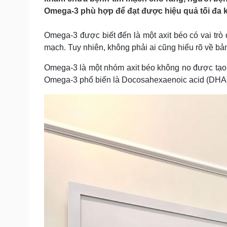
Tin nóng
Việt Nam
Omega-3 phù hợp để đạt được hiệu quả tối đa 
Tư vấn luật
Phân tích
Omega-3 được biết đến là một axit béo có vai trò
mạch. Tuy nhiên, không phải ai cũng hiểu rõ về bả
Sức khỏe
Đời sống
Omega-3 là một nhóm axit béo không no được tạo 
Dinh dưỡng - món ngon
Nhà đẹp
Cây thuốc
Blog
Omega-3 phổ biến là Docosahexaenoic acid (DHA), 
Sản phụ khoa
Tình yêu - Gia đình
Nhi khoa
Nam khoa
Làm đẹp - giảm cân
Phòng mạch online
Ăn sạch sống khỏe
Cải chính