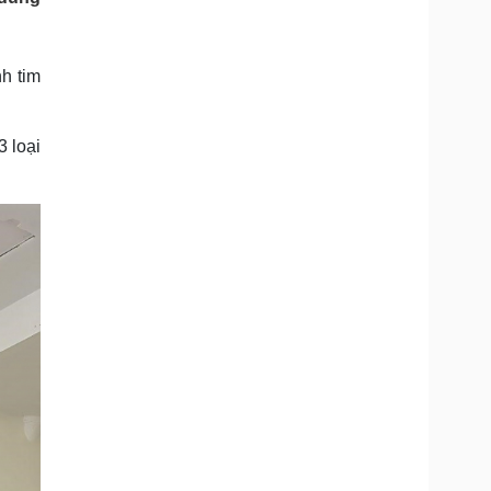
Doanh nghiệp 24h
Tin Công nghệ
Doanh nhân
Trải nghiệm
ì cộng đồng
Chuyển đổi số
h tim
u lịch
Podcast
 loại
Tư vấn
Câu chuyện thời sự
Săn Tour
Đọc truyện đêm khuya
heck-in
Cửa sổ tình yêu
Kể chuyện cho bé
Hạt giống tâm hồn