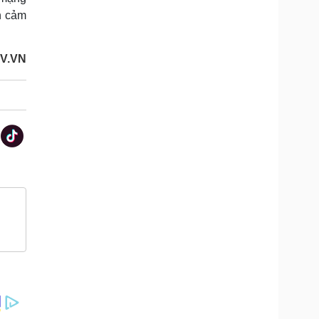
n cảm
V.VN