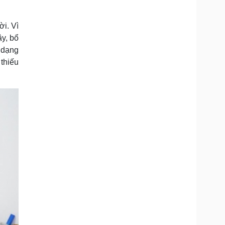
i. Vì
y, bổ
 dạng
thiếu