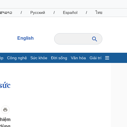
ສາລາວ
/
Русский
/
Español
/
ไทย
English
ệp
Công nghệ
Sức khỏe
Đời sống
Văn hóa
Giải trí
inh tế
Thị trường
ất động sản
Giá vàng
sức
hởi nghiệp
Tiêu dùng
Tỷ giá
Chứng khoán
Giá cà phê
oanh nghiệp
Công nghệ
ghiệm
hông tin doanh nghiệp
Sành điệu
 dùng