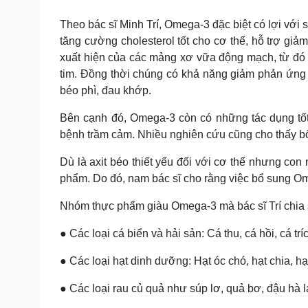
Theo bác sĩ Minh Trí, Omega-3 đặc biệt có lợi với
tăng cường cholesterol tốt cho cơ thể, hỗ trợ giả
xuất hiện của các mảng xơ vữa động mạch, từ đó
tim. Đồng thời chúng có khả năng giảm phản ứng 
béo phì, đau khớp.
Bên cạnh đó, Omega-3 còn có những tác dụng tốt 
bệnh trầm cảm. Nhiều nghiên cứu cũng cho thấy bổ
Dù là axit béo thiết yếu đối với cơ thể nhưng c
phẩm. Do đó, nam bác sĩ cho rằng việc bổ sung Om
Nhóm thực phẩm giàu Omega-3 mà bác sĩ Trí chia
● Các loại cá biển và hải sản: Cá thu, cá hồi, cá trí
● Các loại hạt dinh dưỡng: Hạt óc chó, hạt chia, hạ
● Các loại rau củ quả như súp lơ, quả bơ, đậu hà