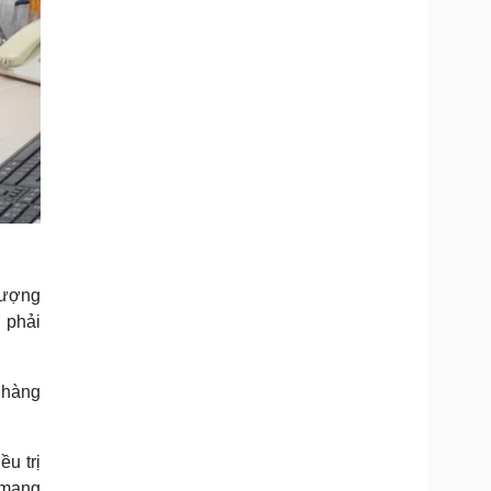
 lượng
 phải
 hàng
u trị
g mạng