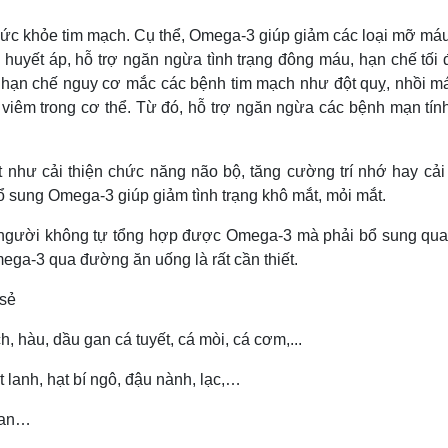
 sức khỏe tim mạch. Cụ thể, Omega-3 giúp giảm các loại mỡ má
m huyết áp, hỗ trợ ngăn ngừa tình trạng đông máu, hạn chế tối
 hạn chế nguy cơ mắc các bệnh tim mạch như đột quỵ, nhồi m
viêm trong cơ thể. Từ đó, hỗ trợ ngăn ngừa các bệnh mạn tín
như cải thiện chức năng não bộ, tăng cường trí nhớ hay cải 
 sung Omega-3 giúp giảm tình trạng khô mắt, mỏi mắt.
on người không tự tổng hợp được Omega-3 mà phải bổ sung qua
ega-3 qua đường ăn uống là rất cần thiết.
 sẻ
ch, hàu, dầu gan cá tuyết, cá mòi, cá cơm,...
t lanh, hạt bí ngô, đậu nành, lạc,…
 lan…