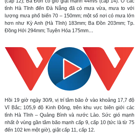
(cấp 12); Ba Đồn có gió giật mạnh 44m/s (cấp 14). Ở các
tỉnh Hà Tĩnh đến Đà Nẵng đã có mưa vừa, mưa to với
lượng mưa phổ biến 70 – 150mm; một số nơi có mưa lớn
hơn như Kỳ Anh (Hà Tĩnh) 183mm; Ba Đồn 203mm; Tp.
Đồng Hới 294mm; Tuyên Hóa 175mm…
Hồi 19 giờ ngày 30/9, vị trí tâm bão ở vào khoảng 17,7 độ
Vĩ Bắc; 105,9 độ Kinh Đông, trên khu vực biên giới các
tỉnh Hà Tĩnh – Quảng Bình và nước Lào. Sức gió mạnh
nhất ở vùng gần tâm bão mạnh cấp 9, cấp 10 (tức là từ 75
đến 102 km một giờ), giật cấp 11, cấp 12.