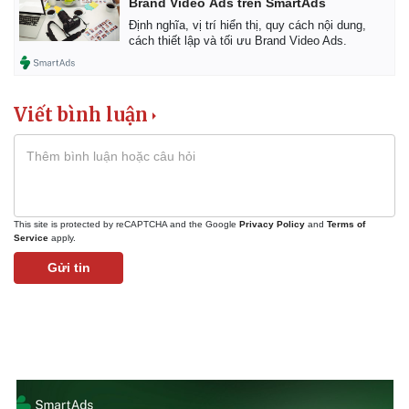
Brand Video Ads trên SmartAds
Định nghĩa, vị trí hiển thị, quy cách nội dung,
cách thiết lập và tối ưu Brand Video Ads.
Viết bình luận
This site is protected by reCAPTCHA and the Google
Privacy Policy
and
Terms of
Service
apply.
Gửi tin
Pháp luật
Quân sự - Quốc phòng