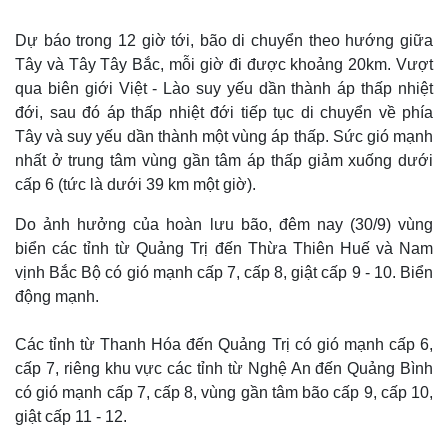
Dự báo trong 12 giờ tới, bão di chuyển theo hướng giữa
Tây và Tây Tây Bắc, mỗi giờ đi được khoảng 20km. Vượt
qua biên giới Việt - Lào suy yếu dần thành áp thấp nhiệt
đới, sau đó áp thấp nhiệt đới tiếp tục di chuyển về phía
Tây và suy yếu dần thành một vùng áp thấp. Sức gió mạnh
Thế giới
Multimedia
nhất ở trung tâm vùng gần tâm áp thấp giảm xuống dưới
Quan sát
Video
cấp 6 (tức là dưới 39 km một giờ).
Cuộc sống đó đây
Ảnh
Hồ sơ
E-Magazine
Do ảnh hưởng của hoàn lưu bão, đêm nay (30/9) vùng
Infographic
biển các tỉnh từ Quảng Trị đến Thừa Thiên Huế và Nam
vịnh Bắc Bộ có gió mạnh cấp 7, cấp 8, giật cấp 9 - 10. Biển
động mạnh.
Các tỉnh từ Thanh Hóa đến Quảng Trị có gió mạnh cấp 6,
cấp 7, riêng khu vực các tỉnh từ Nghệ An đến Quảng Bình
có gió mạnh cấp 7, cấp 8, vùng gần tâm bão cấp 9, cấp 10,
giật cấp 11 - 12.