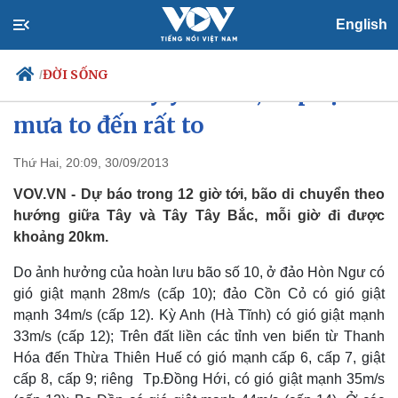
English
ĐỜI SỐNG
/
Bão số 10 suy yếu dần, tiếp tục có
mưa to đến rất to
Thứ Hai, 20:09, 30/09/2013
Chính trị
Xã hội
Đảng
Tin 24h
VOV.VN - Dự báo trong 12 giờ tới, bão di chuyển theo
Tổ chức nhân sự
Dự báo thời tiết
hướng giữa Tây và Tây Tây Bắc, mỗi giờ đi được
Quốc hội
Giáo dục
khoảng 20km.
Nhận diện sự thật
Dấu ấn VOV
Việc làm
Do ảnh hưởng của hoàn lưu bão số 10, ở đảo Hòn Ngư có
Biển đảo
gió giật mạnh 28m/s (cấp 10); đảo Cồn Cỏ có gió giật
mạnh 34m/s (cấp 12). Kỳ Anh (Hà Tĩnh) có gió giật mạnh
33m/s (cấp 12); Trên đất liền các tỉnh ven biển từ Thanh
Hóa đến Thừa Thiên Huế có gió mạnh cấp 6, cấp 7, giật
cấp 8, cấp 9; riêng Tp.Đồng Hới, có gió giật mạnh 35m/s