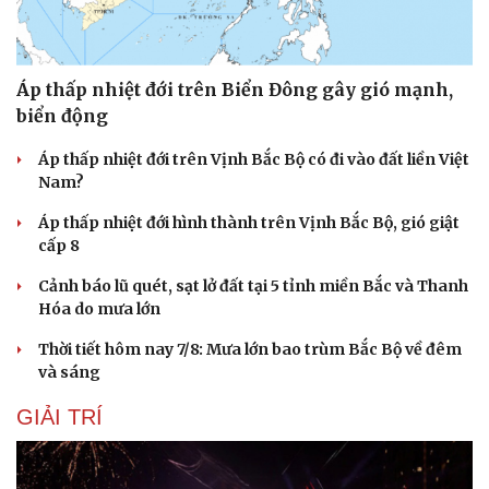
Áp thấp nhiệt đới trên Biển Đông gây gió mạnh,
Du lịch
Podcast
biển động
Tư vấn
Câu chuyện thời sự
Săn Tour
Đọc truyện đêm khuya
Áp thấp nhiệt đới trên Vịnh Bắc Bộ có đi vào đất liền Việt
check-in
Cửa sổ tình yêu
Nam?
Kể chuyện cho bé
Hạt giống tâm hồn
Áp thấp nhiệt đới hình thành trên Vịnh Bắc Bộ, gió giật
cấp 8
Cảnh báo lũ quét, sạt lở đất tại 5 tỉnh miền Bắc và Thanh
Hóa do mưa lớn
Thời tiết hôm nay 7/8: Mưa lớn bao trùm Bắc Bộ về đêm
và sáng
GIẢI TRÍ