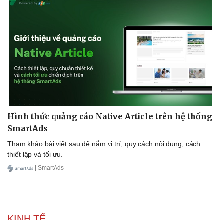
Vụ án
Vũ khí
Tin nóng
Việt Nam
Tư vấn luật
Phân tích
Hình thức quảng cáo Native Article trên hệ thống
SmartAds
Tham khảo bài viết sau để nắm vị trí, quy cách nội dung, cách
thiết lập và tối ưu.
| SmartAds
KINH TẾ