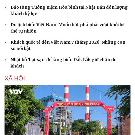
Bảo tàng Tưởng niệm Hòa bình tại Nhật Bản đón lượng
khách kỷ lục
Du lịch biển Việt Nam: Muốn bứt phá phải vượt khỏi lợi
thế tự nhiên
Khách quốc tế đến Việt Nam 7 tháng 2026: Những con
số nổi bật
Nhặt bỏ 'hạt sạn' để làng biển Đắk Lắk giữ chân du
khách
XÃ HỘI
Doanh nghiệp
Công nghệ
Thông tin doanh nghiệp
Sành điệu
Doanh nghiệp 24h
Tin Công nghệ
Doanh nhân
Trải nghiệm
Vì cộng đồng
Chuyển đổi số