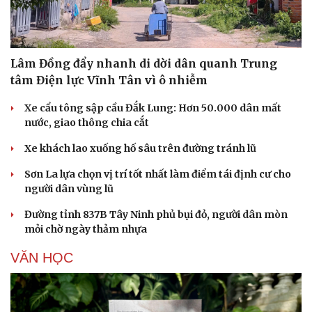
Lâm Đồng đẩy nhanh di dời dân quanh Trung
tâm Điện lực Vĩnh Tân vì ô nhiễm
Xe cẩu tông sập cầu Đắk Lung: Hơn 50.000 dân mất
nước, giao thông chia cắt
Xe khách lao xuống hố sâu trên đường tránh lũ
Sơn La lựa chọn vị trí tốt nhất làm điểm tái định cư cho
người dân vùng lũ
Đường tỉnh 837B Tây Ninh phủ bụi đỏ, người dân mòn
mỏi chờ ngày thảm nhựa
VĂN HỌC