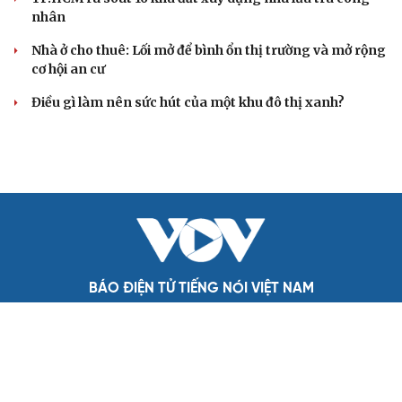
nhân
Nhà ở cho thuê: Lối mở để bình ổn thị trường và mở rộng
cơ hội an cư
Điều gì làm nên sức hút của một khu đô thị xanh?
BÁO ĐIỆN TỬ TIẾNG NÓI VIỆT NAM
Trụ sở: 37 Bà Triệu, phường Cửa Nam, Hà Nội
Điện thoại: 84-24-22105148, 84-24-39785691
Thư điện tử: baodientuvov@vov.vn
Liên hệ quảng cáo, phát hành: quangcao@vovnews.vn