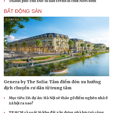
Thành phố Thủ Đức đi đầu trend đi chơi Noel sớm
Cải chính
BẤT ĐỘNG SẢN
Genera by The Solia: Tâm điểm đón xu hướng
dịch chuyển cư dân từ trung tâm
Mục tiêu 114 dự án: Hà Nội sẽ tháo gỡ điểm nghẽn nhà ở
xã hội ra sao?
TP.HCM rà soát 16 khu đất xây dựng nhà lưu trú công