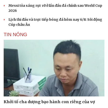
Messi tỏa sáng rực rỡ ở lần đầu đá chính sau World Cup
2026
Lịch thi đấu và trực tiếp bóng đá hôm nay 6/8: Sôi động
Cúp châu Âu
TIN NÓNG
Văn hóa
Giải trí
Sân khấu - Điện ảnh
Nghệ sĩ
Văn học
Thời trang
Âm nhạc
Sao Việt
Di sản
Khởi tố cha dượng bạo hành con riêng của vợ