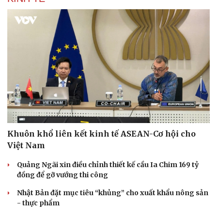
Khuôn khổ liên kết kinh tế ASEAN-Cơ hội cho
Việt Nam
Thể thao
Ô tô - Xe máy
Quảng Ngãi xin điều chỉnh thiết kế cầu Ia Chim 169 tỷ
Bóng đá
Ô tô
đồng để gỡ vướng thi công
Lịch thi đấu bóng đá
Xe máy
Nhật Bản đặt mục tiêu “khủng” cho xuất khẩu nông sản
Thế giới thể thao
Tư vấn
- thực phẩm
eSports
Hậu trường