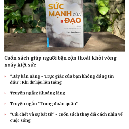
Sức khỏe
Đời sống
Cuốn sách giúp người bận rộn thoát khỏi vòng
Dinh dưỡng - món ngon
Nhà đẹp
Cây thuốc
Blog
xoáy kiệt sức
Sản phụ khoa
Tình yêu - Gia đình
"Bẫy bản năng - Trực giác của bạn không đáng tin
Nhi khoa
đâu": Khi dữ liệu lên tiếng
Nam khoa
Làm đẹp - giảm cân
Truyện ngắn: Khoảng lặng
Phòng mạch online
Ăn sạch sống khỏe
Truyện ngắn "Trong đoàn quân"
"Cái chết và sự bất tử" - cuốn sách thay đổi cách nhìn về
cuộc sống