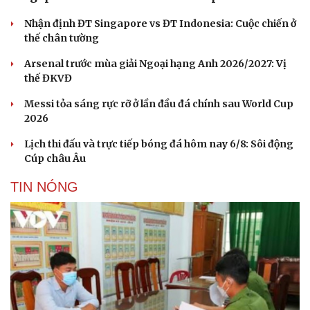
Sản phụ khoa
Tình yêu - Gia đình
Nhận định ĐT Singapore vs ĐT Indonesia: Cuộc chiến ở
Nhi khoa
thế chân tường
Nam khoa
Làm đẹp - giảm cân
Arsenal trước mùa giải Ngoại hạng Anh 2026/2027: Vị
Phòng mạch online
thế ĐKVĐ
Ăn sạch sống khỏe
Messi tỏa sáng rực rỡ ở lần đầu đá chính sau World Cup
2026
Lịch thi đấu và trực tiếp bóng đá hôm nay 6/8: Sôi động
Cúp châu Âu
TIN NÓNG