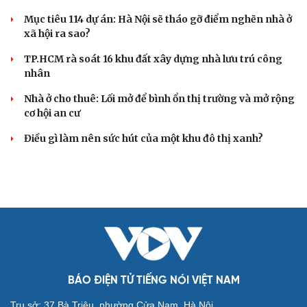
Mục tiêu 114 dự án: Hà Nội sẽ tháo gỡ điểm nghẽn nhà ở
xã hội ra sao?
TP.HCM rà soát 16 khu đất xây dựng nhà lưu trú công
nhân
Cải chính
Nhà ở cho thuê: Lối mở để bình ổn thị trường và mở rộng
cơ hội an cư
Điều gì làm nên sức hút của một khu đô thị xanh?
BÁO ĐIỆN TỬ TIẾNG NÓI VIỆT NAM
Trụ sở: 37 Bà Triệu, phường Cửa Nam, Hà Nội