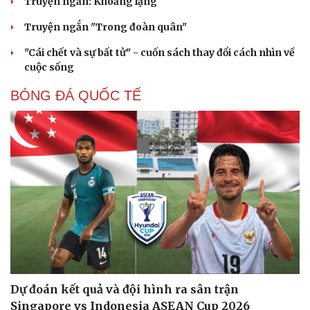
Truyện ngắn: Khoảng lặng
Truyện ngắn "Trong đoàn quân"
"Cái chết và sự bất tử" - cuốn sách thay đổi cách nhìn về
cuộc sống
BÓNG ĐÁ QUỐC TẾ
Sức khỏe
Đời sống
Dự đoán kết quả và đội hình ra sân trận
Dinh dưỡng - món ngon
Nhà đẹp
Singapore vs Indonesia ASEAN Cup 2026
Cây thuốc
Blog