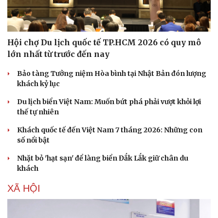
Hội chợ Du lịch quốc tế TP.HCM 2026 có quy mô
lớn nhất từ trước đến nay
Bảo tàng Tưởng niệm Hòa bình tại Nhật Bản đón lượng
khách kỷ lục
Thể thao
Ô tô - Xe máy
Bóng đá
Ô tô
Du lịch biển Việt Nam: Muốn bứt phá phải vượt khỏi lợi
Lịch thi đấu bóng đá
Xe máy
thế tự nhiên
Thế giới thể thao
Tư vấn
Khách quốc tế đến Việt Nam 7 tháng 2026: Những con
eSports
số nổi bật
Hậu trường
Nhặt bỏ 'hạt sạn' để làng biển Đắk Lắk giữ chân du
khách
XÃ HỘI