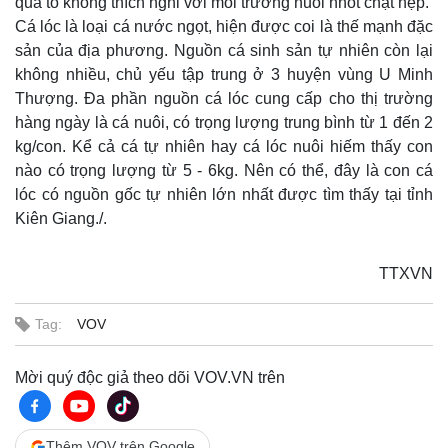
quá to không thích nghi với môi trường nuôi nhốt chật hẹp.
Cá lóc là loại cá nước ngọt, hiện được coi là thế mạnh đặc
sản của địa phương. Nguồn cá sinh sản tự nhiên còn lại
không nhiều, chủ yếu tập trung ở 3 huyện vùng U Minh
Thượng. Đa phần nguồn cá lóc cung cấp cho thị trường
hàng ngày là cá nuôi, có trọng lượng trung bình từ 1 đến 2
kg/con. Kể cả cá tự nhiên hay cá lóc nuôi hiếm thấy con
nào có trọng lượng từ 5 - 6kg. Nên có thể, đây là con cá
lóc có nguồn gốc tự nhiên lớn nhất được tìm thấy tại tỉnh
Kiên Giang./.
TTXVN
Tag:
VOV
Mời quý độc giả theo dõi VOV.VN trên
Thêm VOV trên Google