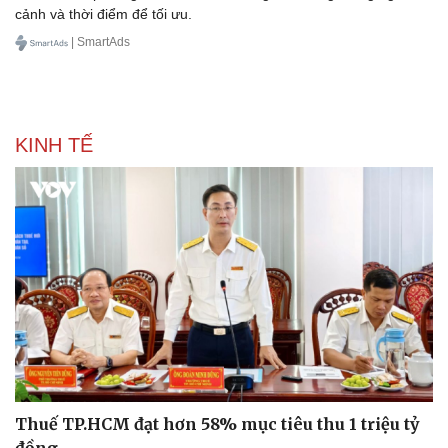
cảnh và thời điểm để tối ưu.
| SmartAds
KINH TẾ
Pháp luật
Quân sự - Quốc phòng
Vụ án
Vũ khí
Tin nóng
Việt Nam
Tư vấn luật
Phân tích
Thuế TP.HCM đạt hơn 58% mục tiêu thu 1 triệu tỷ