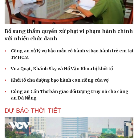
Bổ sung thẩm quyền xử phạt vi phạm hành chính
với nhiều chức danh
Công an xử lý vụ bảo mẫu có hành vi bạo hành trẻ em tại
TP.HCM
Vua Quạt, Khánh Sky và Hồ Văn Khoa bị khởi tố
Khởi tố cha dượng bạo hành con riêng của vợ
Công an Cần Thơ bàn giao đối tượng truy nã cho công
an Đà Nẵng
Văn hóa
Giải trí
DỰ BÁO THỜI TIẾT
Sân khấu - Điện ảnh
Nghệ sĩ
Văn học
Thời trang
Âm nhạc
Sao Việt
Di sản