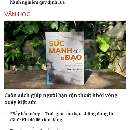
hành nghiêm quy định IUU
VĂN HỌC
Doanh nghiệp
Công nghệ
Thông tin doanh nghiệp
Sành điệu
Doanh nghiệp 24h
Tin Công nghệ
Doanh nhân
Trải nghiệm
Vì cộng đồng
Chuyển đổi số
Cuốn sách giúp người bận rộn thoát khỏi vòng
xoáy kiệt sức
"Bẫy bản năng - Trực giác của bạn không đáng tin
đâu": Khi dữ liệu lên tiếng