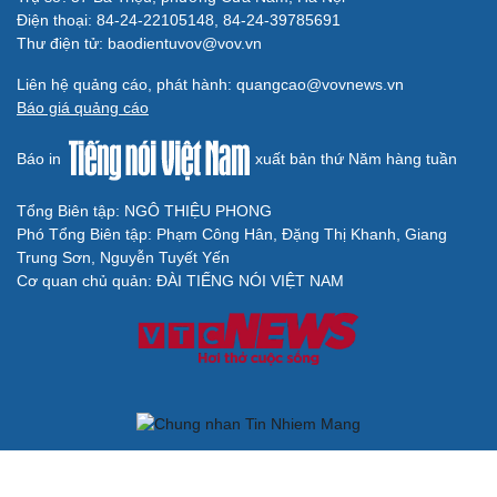
Điện thoại: 84-24-22105148, 84-24-39785691
Thư điện tử: baodientuvov@vov.vn
Liên hệ quảng cáo, phát hành: quangcao@vovnews.vn
Báo giá quảng cáo
Báo in
xuất bản thứ Năm hàng tuần
Tổng Biên tập: NGÔ THIỆU PHONG
Phó Tổng Biên tập: Phạm Công Hân, Đặng Thị Khanh, Giang
Trung Sơn, Nguyễn Tuyết Yến
Cơ quan chủ quản: ĐÀI TIẾNG NÓI VIỆT NAM
Không được sao chép lại bất kỳ thông tin nào từ website này khi