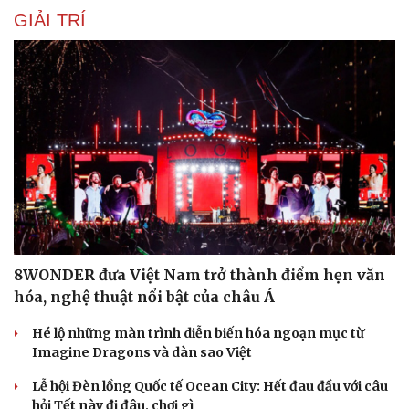
GIẢI TRÍ
Du lịch
Podcast
Tư vấn
Câu chuyện thời sự
Săn Tour
Đọc truyện đêm khuya
check-in
Cửa sổ tình yêu
8WONDER đưa Việt Nam trở thành điểm hẹn văn
Kể chuyện cho bé
hóa, nghệ thuật nổi bật của châu Á
Hạt giống tâm hồn
Hé lộ những màn trình diễn biến hóa ngoạn mục từ
Imagine Dragons và dàn sao Việt
Lễ hội Đèn lồng Quốc tế Ocean City: Hết đau đầu với câu
hỏi Tết này đi đâu, chơi gì