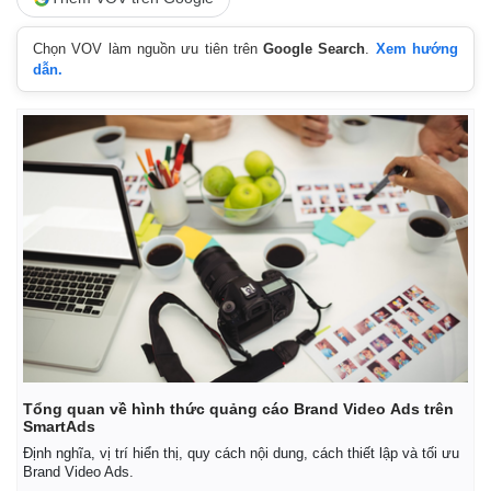
Chọn VOV làm nguồn ưu tiên trên
Google Search
.
Xem hướng
dẫn.
Thế giới
Multimedia
Quan sát
Video
Cuộc sống đó đây
Ảnh
Hồ sơ
E-Magazine
Infographic
Tổng quan về hình thức quảng cáo Brand Video Ads trên
SmartAds
Định nghĩa, vị trí hiển thị, quy cách nội dung, cách thiết lập và tối ưu
Brand Video Ads.