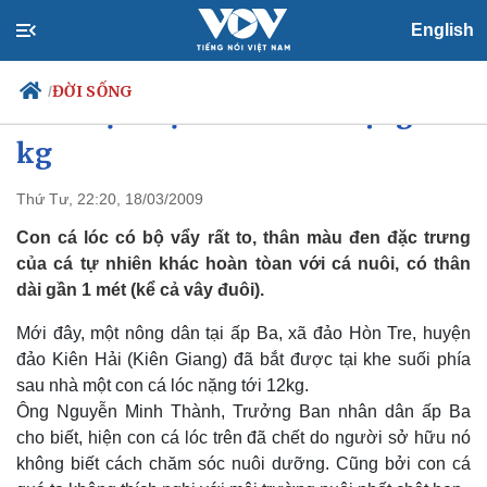
English
ĐỜI SỐNG
/
Bắt được một con cá lóc nặng 12
kg
Thứ Tư, 22:20, 18/03/2009
Chính trị
Xã hội
Đảng
Tin 24h
Con cá lóc có bộ vẩy rất to, thân màu đen đặc trưng
Tổ chức nhân sự
Dự báo thời tiết
của cá tự nhiên khác hoàn tòan với cá nuôi, có thân
Quốc hội
Giáo dục
dài gần 1 mét (kể cả vây đuôi).
Nhận diện sự thật
Dấu ấn VOV
Việc làm
Mới đây, một nông dân tại ấp Ba, xã đảo Hòn Tre, huyện
Biển đảo
đảo Kiên Hải (Kiên Giang) đã bắt được tại khe suối phía
sau nhà một con cá lóc nặng tới 12kg.
Ông Nguyễn Minh Thành, Trưởng Ban nhân dân ấp Ba
cho biết, hiện con cá lóc trên đã chết do người sở hữu nó
không biết cách chăm sóc nuôi dưỡng. Cũng bởi con cá