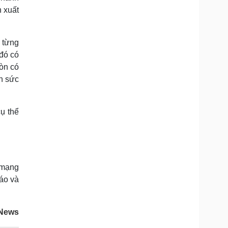
 xuất
 từng
đó có
òn có
ến sức
ụ thể
 mạng
áo và
News