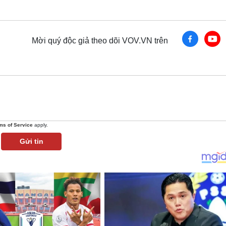
Mời quý độc giả theo dõi VOV.VN trên
ms of Service
apply.
Gửi tin