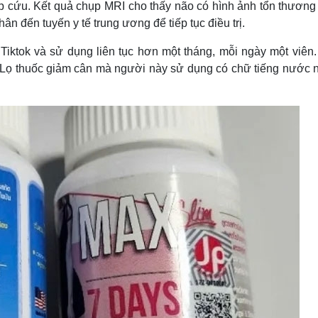
p cứu. Kết quả chụp MRI cho thấy não có hình ảnh tổn thương
Lịch thi đấu bóng đá
Xe máy
ân đến tuyến y tế trung ương để tiếp tục điều trị.
Thế giới thể thao
Tư vấn
eSports
V
 Tiktok và sử dụng liên tục hơn một tháng, mỗi ngày một viên.
Hậu trường
. Lọ thuốc giảm cân mà người này sử dụng có chữ tiếng nước n
Văn hóa
Giải trí
D
Sân khấu - Điện ảnh
Nghệ sĩ
Văn học
Thời trang
Âm nhạc
Sao Việt
c
Di sản