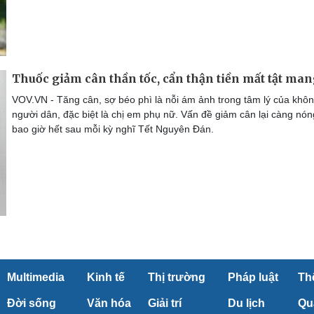
Thuốc giảm cân thần tốc, cẩn thận tiền mất tật ma
VOV.VN - Tăng cân, sợ béo phì là nỗi ám ảnh trong tâm lý của khôn
người dân, đặc biệt là chị em phụ nữ. Vấn đề giảm cân lại càng nó
bao giờ hết sau mỗi kỳ nghĩ Tết Nguyên Đán.
Multimedia
Kinh tế
Thị trường
Pháp luật
Th
Đời sống
Văn hóa
Giải trí
Du lịch
Qu