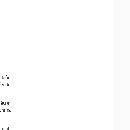
 toàn
u trị
u trị
hỉ ra
 hành