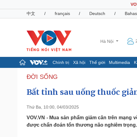
VO
中文
/
français
/
Deutsch
/
Bahas
Hà Nội
Chính trị
Xã hội
Thế giới
Multimedia
K
Chính trị
Xã hội
ĐỜI SỐNG
Đảng
Tin 24h
Bất tỉnh sau uống thuốc gi
Tổ chức nhân sự
Dự báo thời tiết
Quốc hội
Giáo dục
Nhận diện sự thật
Dấu ấn VOV
Thứ Ba, 10:00, 04/03/2025
Việc làm
Biển đảo
VOV.VN - Mua sản phẩm giảm cân trên mạng về u
được chẩn đoán tổn thương não nghiêm trọng.
Pháp luật
Quân sự - Quốc phòng
Vụ án
Vũ khí