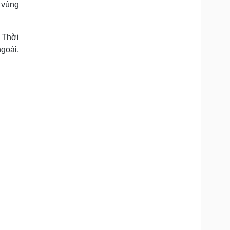
 vùng
Doanh nghiệp 24h
Tin Công nghệ
Doanh nhân
Trải nghiệm
ì cộng đồng
Chuyển đổi số
 Thời
goài,
u lịch
Podcast
Tư vấn
Câu chuyện thời sự
Săn Tour
Đọc truyện đêm khuya
heck-in
Cửa sổ tình yêu
Kể chuyện cho bé
Hạt giống tâm hồn