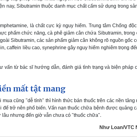
iện nay, Sibutramin thuộc danh mục chất cấm sử dụng trong sản
 amphetamine, là chất cực kỳ nguy hiểm. Trung tâm Chống độc
hực phẩm chức năng, cà phê giảm cân chứa Sibutramin, trong 
Ngoài Sibutramin, các sản phẩm giảm cân không rõ nguồn gốc c
n, caffein liều cao, synephrine gây nguy hiểm nghiêm trọng đ
 vấn từ bác sĩ hướng dẫn, đánh giá tình trạng và biện pháp c
iền mất tật mang
mua cũng "dễ tính" thì hình thức bán thuốc trên các nền tảng
hội để trở nên phổ biến. Vấn nạn thuốc chữa bệnh được quảng c
ừ lâu nhưng đến giờ vẫn chưa có "thuốc chữa".
Như Loan/VTC 