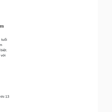
ảm
 tuổi
âm
biệt.
 với
nhi 13
n