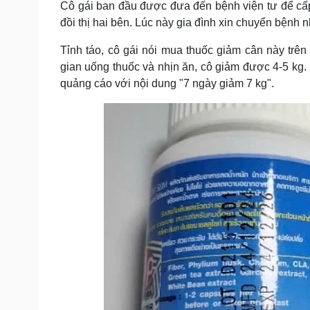
Cô gái ban đầu được đưa đến bệnh viện tư để cấ
Tin nóng
Việt Nam
đồi thị hai bên. Lúc này gia đình xin chuyển bệnh nh
Tư vấn luật
Phân tích
Tỉnh táo, cô gái nói mua thuốc giảm cân này trên
gian uống thuốc và nhịn ăn, cô giảm được 4-5 kg
Sức khỏe
Đời sống
quảng cáo với nội dung "7 ngày giảm 7 kg".
Dinh dưỡng - món ngon
Nhà đẹp
Cây thuốc
Blog
Sản phụ khoa
Tình yêu - Gia đình
Nhi khoa
Nam khoa
Làm đẹp - giảm cân
Phòng mạch online
Ăn sạch sống khỏe
Cải chính