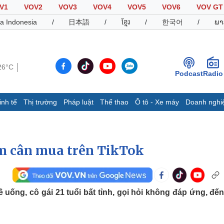
V1
VOV2
VOV3
VOV4
VOV5
VOV6
VOV GT
a Indonesia
/
日本語
/
ខ្មែរ
/
한국어
/
ພາ
26°C
Podcast
Radio
inh tế
Thị trường
Pháp luật
Thể thao
Ô tô - Xe máy
Doanh nghi
Thế giới
Multimedia
K
Quan sát
Video
B
ảm cân mua trên TikTok
Cuộc sống đó đây
Ảnh
K
Hồ sơ
E-Magazine
Infographic
ống, cô gái 21 tuổi bất tỉnh, gọi hỏi không đáp ứng, đến
Thể thao
Ô tô - Xe máy
D
Bóng đá
Ô tô
T