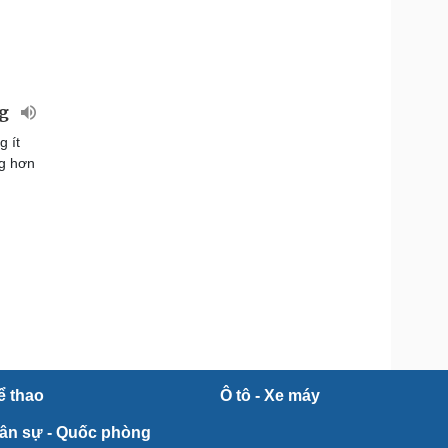
ng
g ít
ng hơn
ể thao
Ô tô - Xe máy
ân sự - Quốc phòng