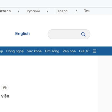
ສາລາວ
/
Русский
/
Español
/
ไทย
English
ệp
Công nghệ
Sức khỏe
Đời sống
Văn hóa
Giải trí
inh tế
Thị trường
ất động sản
Giá vàng
hởi nghiệp
Tiêu dùng
Tỷ giá
Chứng khoán
Giá cà phê
 viện
oanh nghiệp
Công nghệ
hông tin doanh nghiệp
Sành điệu