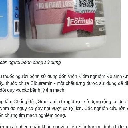
cân người bệnh đang sử dụng
u thuốc người bệnh sử dụng đến Viện Kiểm nghiệm Vệ sinh An
y, thuốc chứa Sibutramin - một chất từng được sử dụng để điề
đột quỵ và các bệnh lý tim mạch.
tâm Chống độc, Sibutramin từng được sử dụng rộng rãi để điề
Nam do nguy cơ gây hại vượt xa lợi ích. Các nghiên cứu lớn c
iến chứng tim mạch nghiêm trọng.
ừng cấp phép nhập khẩu nguyên liệu Sibutramin, đình chỉ lưu