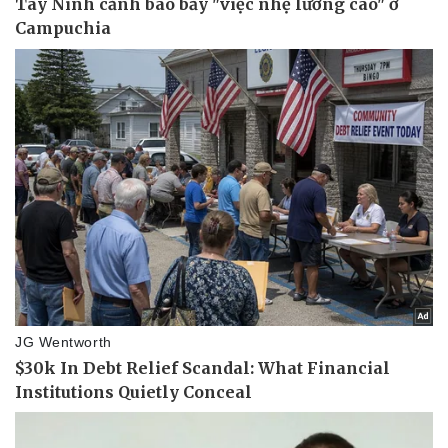
Pháp luật
Quân sự - Quốc phòng
Vụ án
Vũ khí
Tin nóng
Việt Nam
Tư vấn luật
Phân tích