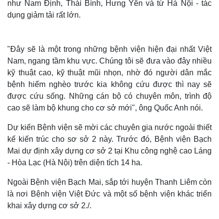
như Nam Định, Thái Bình, Hưng Yên và từ Hà Nội - tác
dụng giảm tải rất lớn.
"Đây sẽ là một trong những bệnh viện hiện đại nhất Việt
Nam, ngang tầm khu vực. Chúng tôi sẽ đưa vào đây nhiều
kỹ thuật cao, kỹ thuật mũi nhọn, nhờ đó người dân mắc
bệnh hiểm nghèo trước kia không cứu được thì nay sẽ
được cứu sống. Những cán bộ có chuyên môn, trình độ
cao sẽ làm bộ khung cho cơ sở mới", ông Quốc Anh nói.
Dự kiến Bệnh viện sẽ mời các chuyên gia nước ngoài thiết
kế kiến trúc cho sơ sở 2 này. Trước đó, Bệnh viện Bạch
Mai dự định xây dựng cơ sở 2 tại Khu công nghệ cao Láng
- Hòa Lạc (Hà Nội) trên diện tích 14 ha.
Ngoài Bệnh viện Bạch Mai, sắp tới huyện Thanh Liêm còn
là nơi Bệnh viện Việt Đức và một số bệnh viện khác triển
khai xây dựng cơ sở 2./.