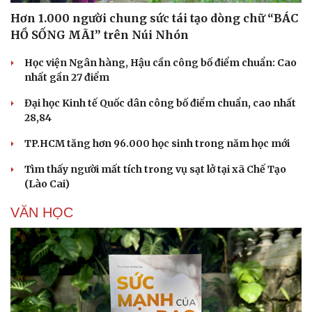
Hơn 1.000 người chung sức tái tạo dòng chữ “BÁC
HỒ SỐNG MÃI” trên Núi Nhón
Học viện Ngân hàng, Hậu cần công bố điểm chuẩn: Cao
nhất gần 27 điểm
Văn hóa
Giải trí
Đại học Kinh tế Quốc dân công bố điểm chuẩn, cao nhất
Sân khấu - Điện ảnh
Nghệ sĩ
28,84
Văn học
Thời trang
Âm nhạc
Sao Việt
TP.HCM tăng hơn 96.000 học sinh trong năm học mới
Di sản
Tìm thấy người mất tích trong vụ sạt lở tại xã Chế Tạo
(Lào Cai)
VĂN HỌC