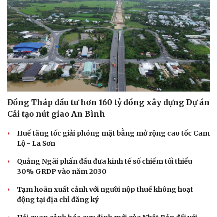
Đồng Tháp đầu tư hơn 160 tỷ đồng xây dựng Dự án
Cải tạo nút giao An Bình
Sức khỏe
Đời sống
Huế tăng tốc giải phóng mặt bằng mở rộng cao tốc Cam
Lộ - La Sơn
Dinh dưỡng - món ngon
Nhà đẹp
Cây thuốc
Blog
Quảng Ngãi phấn đấu đưa kinh tế số chiếm tối thiểu
Sản phụ khoa
Tình yêu - Gia đình
30% GRDP vào năm 2030
Nhi khoa
Nam khoa
Tạm hoãn xuất cảnh với người nộp thuế không hoạt
Làm đẹp - giảm cân
động tại địa chỉ đăng ký
Phòng mạch online
Ăn sạch sống khỏe