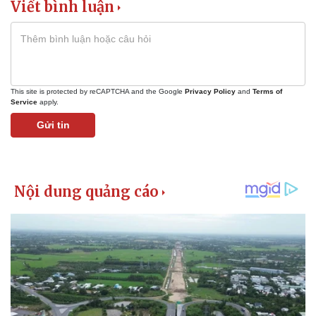
Viết bình luận
This site is protected by reCAPTCHA and the Google
Privacy Policy
and
Terms of
Service
apply.
Gửi tin
Kinh tế
Thị trường
Bất động sản
Giá vàng
Khởi nghiệp
Tiêu dùng
Tỷ giá
Chứng khoán
Giá cà phê