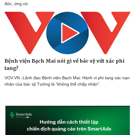
đức, ứng xử.
Doanh nghiệp
Công nghệ
Thông tin doanh nghiệp
Sành điệu
Doanh nghiệp 24h
Tin Công nghệ
Doanh nhân
Trải nghiệm
Vì cộng đồng
Chuyển đổi số
Bệnh viện Bạch Mai nói gì về bác sỹ vứt xác phi
tang?
VOV.VN -Lãnh đạo Bệnh viện Bạch Mai: Hành vi phi tang xác nạn
nhân của bác sỹ Tường là "không thể chấp nhận".