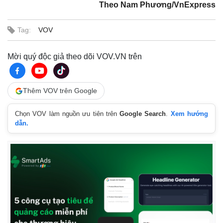
Theo Nam Phương/VnExpress
Thế giới
Multimedia
Quan sát
Video
Cuộc sống đó đây
Ảnh
Tag:
VOV
Hồ sơ
E-Magazine
Infographic
Mời quý độc giả theo dõi VOV.VN trên
Thêm VOV trên Google
Chọn VOV làm nguồn ưu tiên trên
Google Search
.
Xem hướng
dẫn.