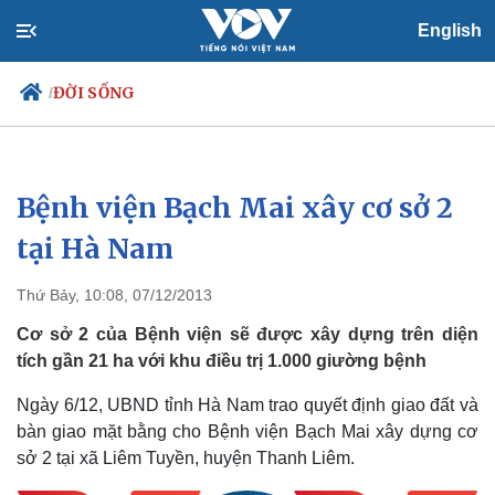
English
ĐỜI SỐNG
/
Bệnh viện Bạch Mai xây cơ sở 2
Chính trị
Xã hội
Đảng
Tin 24h
tại Hà Nam
Tổ chức nhân sự
Dự báo thời tiết
Quốc hội
Giáo dục
Thứ Bảy, 10:08, 07/12/2013
Nhận diện sự thật
Dấu ấn VOV
Việc làm
Cơ sở 2 của Bệnh viện sẽ được xây dựng trên diện
Biển đảo
tích gần 21 ha với khu điều trị 1.000 giường bệnh
Ngày 6/12, UBND tỉnh Hà Nam trao quyết định giao đất và
bàn giao mặt bằng cho Bệnh viện Bạch Mai xây dựng cơ
sở 2 tại xã Liêm Tuyền, huyện Thanh Liêm.