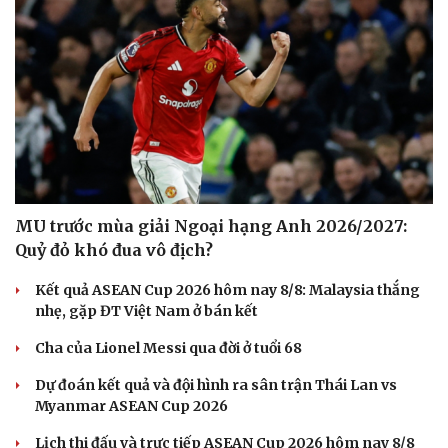
MU trước mùa giải Ngoại hạng Anh 2026/2027:
Quỷ đỏ khó đua vô địch?
Kết quả ASEAN Cup 2026 hôm nay 8/8: Malaysia thắng
nhẹ, gặp ĐT Việt Nam ở bán kết
Cha của Lionel Messi qua đời ở tuổi 68
Du lịch
Podcast
Dự đoán kết quả và đội hình ra sân trận Thái Lan vs
Tư vấn
Câu chuyện thời sự
Myanmar ASEAN Cup 2026
Săn Tour
Đọc truyện đêm khuya
check-in
Cửa sổ tình yêu
Lịch thi đấu và trực tiếp ASEAN Cup 2026 hôm nay 8/8