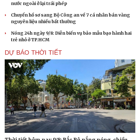
nước ngoài ở lại trái phép
Chuyển hồ sơ sang Bộ Công an về 7 cá nhân bán vàng
nguyên liệu nhiều bất thường
Nóng 24h ngày 9/8: Diễn biến vụ bảo mẫu bạo hành hai
trẻ nhỏ ở TP.HCM
DỰ BÁO THỜI TIẾT
Thời tiết hôm nay 9/8: Bắc Bộ nắng nóng, chiều