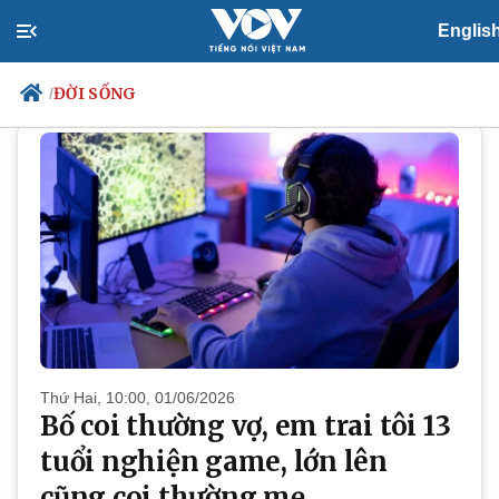
Englis
ĐỜI SỐNG
ĐỜI SỐNG
/
Chính trị
Xã hội
Đảng
Tin 24h
Tổ chức nhân sự
Dự báo thời tiết
Quốc hội
Giáo dục
Nhận diện sự thật
Dấu ấn VOV
Việc làm
Biển đảo
Thứ Hai, 10:00, 01/06/2026
Bố coi thường vợ, em trai tôi 13
tuổi nghiện game, lớn lên
cũng coi thường mẹ