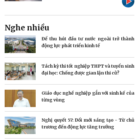
Nghe nhiều
Để thu hút đầu tư nước ngoài trở thành
Doanh nghiệp
Công nghệ
động lực phát triển kinh tế
Thông tin doanh nghiệp
Sành điệu
Doanh nghiệp 24h
Tin Công nghệ
Doanh nhân
Trải nghiệm
Tách kỳ thi tốt nghiệp THPT và tuyển sinh
Vì cộng đồng
Chuyển đổi số
đại học: Chống được gian lận thi cử?
Giáo dục nghề nghiệp gắn với sinh kế của
từng vùng
Sức khỏe
Đời sống
Nghị quyết 57: Đổi mới sáng tạo - Từ chủ
Dinh dưỡng - món ngon
Nhà đẹp
trương đến động lực tăng trưởng
Cây thuốc
Blog
Sản phụ khoa
Tình yêu - Gia đình