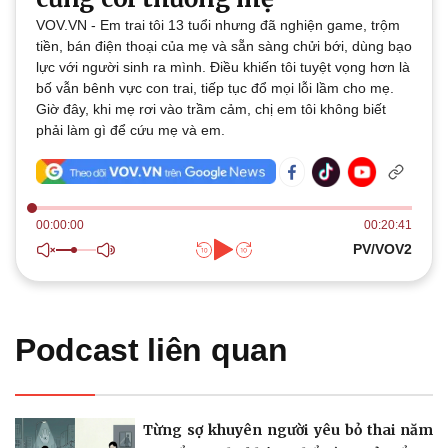
VOV.VN - Em trai tôi 13 tuổi nhưng đã nghiện game, trộm
Thế giới
Multimedia
tiền, bán điện thoại của mẹ và sẵn sàng chửi bới, dùng bạo
Quan sát
Video
lực với người sinh ra mình. Điều khiến tôi tuyệt vọng hơn là
Cuộc sống đó đây
Ảnh
bố vẫn bênh vực con trai, tiếp tục đổ mọi lỗi lầm cho mẹ.
Hồ sơ
E-Magazine
Giờ đây, khi mẹ rơi vào trầm cảm, chị em tôi không biết
Infographic
phải làm gì để cứu mẹ và em.
00:00:00
00:20:41
PV/VOV2
Kinh tế
Thị trường
Bất động sản
Giá vàng
Khởi nghiệp
Tiêu dùng
Tỷ giá
Podcast liên quan
Chứng khoán
Giá cà phê
Từng sợ khuyên người yêu bỏ thai năm