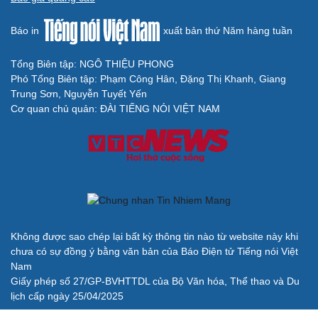
Báo in
xuất bản thứ Năm hàng tuần
Du lịch
Podcast
Tư vấn
Câu chuyện thời sự
Tổng Biên tập: NGÔ THIỆU PHONG
Săn Tour
Đọc truyện đêm khuya
Phó Tổng Biên tập: Phạm Công Hân, Đặng Thị Khanh, Giang
check-in
Cửa sổ tình yêu
Trung Sơn, Nguyễn Tuyết Yến
Kể chuyện cho bé
Cơ quan chủ quản: ĐÀI TIẾNG NÓI VIỆT NAM
Hạt giống tâm hồn
Cải chính
Không được sao chép lại bất kỳ thông tin nào từ website này khi
chưa có sự đồng ý bằng văn bản của Báo Điện tử Tiếng nói Việt
Nam
Giấy phép số 27/GP-BVHTTDL của Bộ Văn hóa, Thể thao và Du
lịch cấp ngày 25/04/2025