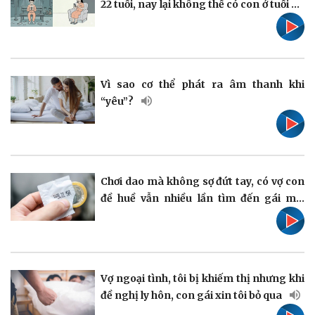
22 tuổi, nay lại không thể có con ở tuổi 40
Pháp luật
Quân sự - Quốc phòng
Vụ án
Vũ khí
Vì sao cơ thể phát ra âm thanh khi
Tin nóng
Việt Nam
“yêu”?
Tư vấn luật
Phân tích
Chơi dao mà không sợ đứt tay, có vợ con
đề huề vẫn nhiều lần tìm đến gái mại
dâm
Thể thao
Ô tô - Xe máy
Bóng đá
Ô tô
Lịch thi đấu bóng đá
Xe máy
Thế giới thể thao
Tư vấn
Vợ ngoại tình, tôi bị khiếm thị nhưng khi
eSports
đề nghị ly hôn, con gái xin tôi bỏ qua
Hậu trường