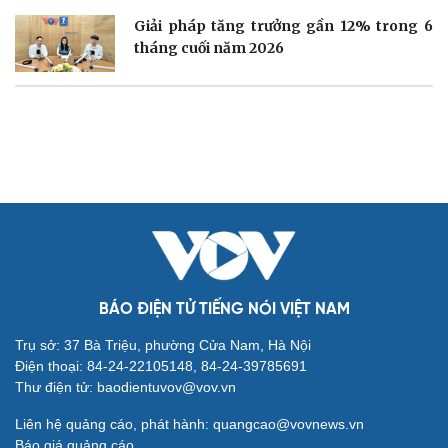
Nhi khoa
Giải pháp tăng trưởng gần 12% trong 6
Nam khoa
tháng cuối năm 2026
Làm đẹp - giảm cân
Phòng mạch online
Ăn sạch sống khỏe
Văn hóa
Giải trí
Sân khấu - Điện ảnh
Nghệ sĩ
Văn học
Thời trang
BÁO ĐIỆN TỬ TIẾNG NÓI VIỆT NAM
Âm nhạc
Sao Việt
Trụ sở: 37 Bà Triệu, phường Cửa Nam, Hà Nội
Di sản
Điện thoại: 84-24-22105148, 84-24-39785691
Thư điện tử: baodientuvov@vov.vn
Liên hệ quảng cáo, phát hành: quangcao@vovnews.vn
Báo giá quảng cáo