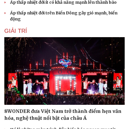
Áp thấp nhiệt đới ít có khả năng mạnh lên thành bão
Áp thấp nhiệt đới trên Biển Đông gây gió mạnh, biển
động
GIẢI TRÍ
Du lịch
Podcast
Tư vấn
Câu chuyện thời sự
Săn Tour
Đọc truyện đêm khuya
check-in
Cửa sổ tình yêu
Kể chuyện cho bé
Hạt giống tâm hồn
8WONDER đưa Việt Nam trở thành điểm hẹn văn
hóa, nghệ thuật nổi bật của châu Á