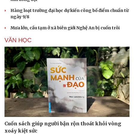
Hàng loạt trường đại học dự kiến công bố điểm chuẩn từ
ngày 9/8
Mưa lớn, cầu tạm ở xã biên giới Nghệ An bị cuốn trôi
VĂN HỌC
Cuốn sách giúp người bận rộn thoát khỏi vòng
xoáy kiệt sức
Sức khỏe
Đời sống