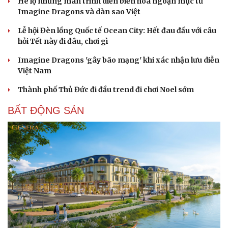
Hé lộ những màn trình diễn biến hóa ngoạn mục từ
Imagine Dragons và dàn sao Việt
Lễ hội Đèn lồng Quốc tế Ocean City: Hết đau đầu với câu
hỏi Tết này đi đâu, chơi gì
Imagine Dragons 'gây bão mạng' khi xác nhận lưu diễn
Việt Nam
Thành phố Thủ Đức đi đầu trend đi chơi Noel sớm
BẤT ĐỘNG SẢN