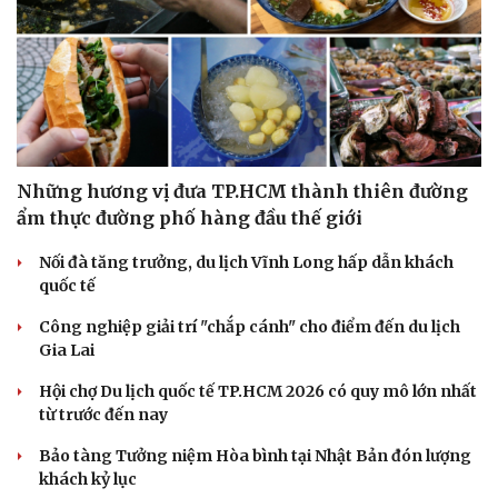
Những hương vị đưa TP.HCM thành thiên đường
ẩm thực đường phố hàng đầu thế giới
Nối đà tăng trưởng, du lịch Vĩnh Long hấp dẫn khách
quốc tế
Công nghiệp giải trí "chắp cánh" cho điểm đến du lịch
Gia Lai
Hội chợ Du lịch quốc tế TP.HCM 2026 có quy mô lớn nhất
từ trước đến nay
Doanh nghiệp
Công nghệ
Bảo tàng Tưởng niệm Hòa bình tại Nhật Bản đón lượng
khách kỷ lục
Thông tin doanh nghiệp
Sành điệu