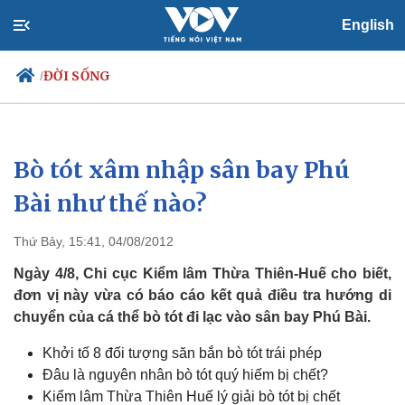
English
ĐỜI SỐNG
/
Bò tót xâm nhập sân bay Phú
Chính trị
Xã hội
Đảng
Tin 24h
Bài như thế nào?
Tổ chức nhân sự
Dự báo thời tiết
Quốc hội
Giáo dục
Thứ Bảy, 15:41, 04/08/2012
Nhận diện sự thật
Dấu ấn VOV
Việc làm
Ngày 4/8, Chi cục Kiểm lâm Thừa Thiên-Huế cho biết,
Biển đảo
đơn vị này vừa có báo cáo kết quả điều tra hướng di
chuyển của cá thể bò tót đi lạc vào sân bay Phú Bài.
Khởi tố 8 đối tượng săn bắn bò tót trái phép
Đâu là nguyên nhân bò tót quý hiếm bị chết?
Kiểm lâm Thừa Thiên Huế lý giải bò tót bị chết