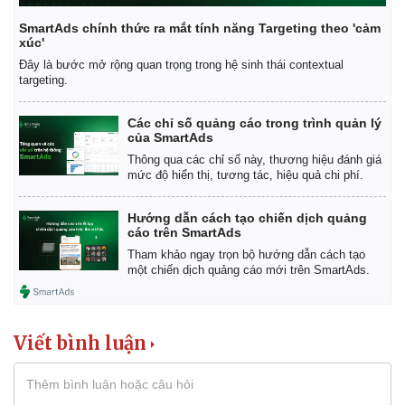
SmartAds chính thức ra mắt tính năng Targeting theo 'cảm
xúc'
Đây là bước mở rộng quan trọng trong hệ sinh thái contextual
targeting.
Các chỉ số quảng cáo trong trình quản lý
của SmartAds
Thông qua các chỉ số này, thương hiệu đánh giá
mức độ hiển thị, tương tác, hiệu quả chi phí.
Hướng dẫn cách tạo chiến dịch quảng
cáo trên SmartAds
Tham khảo ngay trọn bộ hướng dẫn cách tạo
một chiến dịch quảng cáo mới trên SmartAds.
Pháp luật
Quân sự - Quốc phòng
Vụ án
Vũ khí
Viết bình luận
Tin nóng
Việt Nam
Tư vấn luật
Phân tích