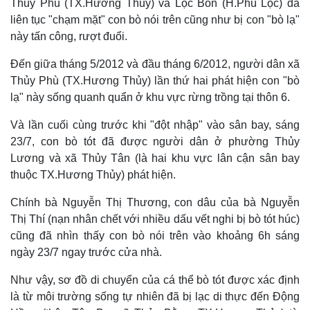
Thủy Phù (TX.Hương Thủy) và Lộc Bổn (H.Phú Lộc) đã
liên tục "chạm mặt" con bò nói trên cũng như bị con "bò lạ"
này tấn công, rượt đuổi.
Đến giữa tháng 5/2012 và đầu tháng 6/2012, người dân xã
Thủy Phù (TX.Hương Thủy) lần thứ hai phát hiện con "bò
lạ" này sống quanh quẩn ở khu vực rừng trồng tại thôn 6.
Và lần cuối cùng trước khi "đột nhập" vào sân bay, sáng
23/7, con bò tót đã được người dân ở phường Thủy
Lương và xã Thủy Tân (là hai khu vực lân cận sân bay
thuộc TX.Hương Thủy) phát hiện.
Chính bà Nguyễn Thị Thương, con dâu của bà Nguyễn
Thị Thí (nạn nhân chết với nhiều dấu vết nghi bị bò tót húc)
cũng đã nhìn thấy con bò nói trên vào khoảng 6h sáng
ngày 23/7 ngay trước cửa nhà.
Như vậy, sơ đồ di chuyển của cá thể bò tót được xác định
là từ môi trường sống tự nhiên đã bị lạc di thực đến Động