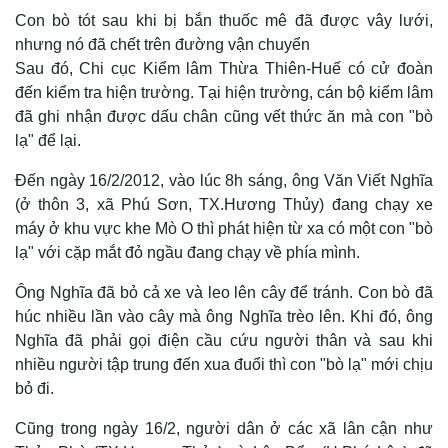
Con bò tót sau khi bị bắn thuốc mê đã được vây lưới,
nhưng nó đã chết trên đường vận chuyển
Sau đó, Chi cục Kiểm lâm Thừa Thiên-Huế có cử đoàn
đến kiểm tra hiện trường. Tại hiện trường, cán bộ kiểm lâm
đã ghi nhận được dấu chân cũng vết thức ăn mà con "bò
lạ" để lại.
Đến ngày 16/2/2012, vào lúc 8h sáng, ông Văn Viết Nghĩa
(ở thôn 3, xã Phú Sơn, TX.Hương Thủy) đang chạy xe
máy ở khu vực khe Mò O thì phát hiện từ xa có một con "bò
lạ" với cặp mắt đỏ ngầu đang chạy về phía mình.
Thế giới
Multimedia
Quan sát
Video
Ông Nghĩa đã bỏ cả xe và leo lên cây để tránh. Con bò đã
Cuộc sống đó đây
Ảnh
húc nhiều lần vào cây mà ông Nghĩa trèo lên. Khi đó, ông
Hồ sơ
E-Magazine
Nghĩa đã phải gọi điện cầu cứu người thân và sau khi
Infographic
nhiều người tập trung đến xua đuổi thì con "bò lạ" mới chịu
bỏ đi.
Cũng trong ngày 16/2, người dân ở các xã lân cận như