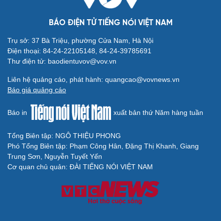
BÁO ĐIỆN TỬ TIẾNG NÓI VIỆT NAM
Trụ sở: 37 Bà Triệu, phường Cửa Nam, Hà Nội
Điện thoại: 84-24-22105148, 84-24-39785691
Thư điện tử: baodientuvov@vov.vn
Liên hệ quảng cáo, phát hành: quangcao@vovnews.vn
Báo giá quảng cáo
Báo in
xuất bản thứ Năm hàng tuần
Tổng Biên tập: NGÔ THIỆU PHONG
Phó Tổng Biên tập: Phạm Công Hân, Đặng Thị Khanh, Giang
Trung Sơn, Nguyễn Tuyết Yến
Cơ quan chủ quản: ĐÀI TIẾNG NÓI VIỆT NAM