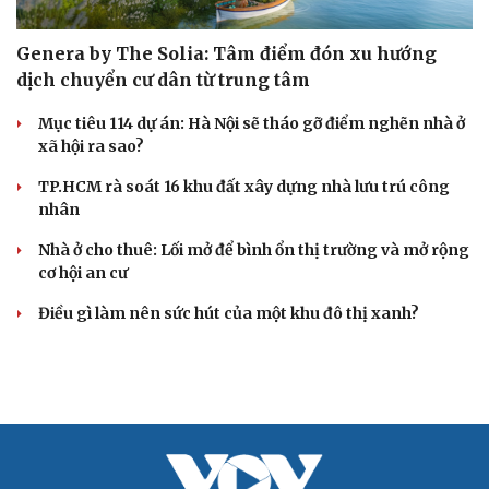
Genera by The Solia: Tâm điểm đón xu hướng
dịch chuyển cư dân từ trung tâm
Mục tiêu 114 dự án: Hà Nội sẽ tháo gỡ điểm nghẽn nhà ở
xã hội ra sao?
TP.HCM rà soát 16 khu đất xây dựng nhà lưu trú công
Cải chính
nhân
Nhà ở cho thuê: Lối mở để bình ổn thị trường và mở rộng
cơ hội an cư
Điều gì làm nên sức hút của một khu đô thị xanh?