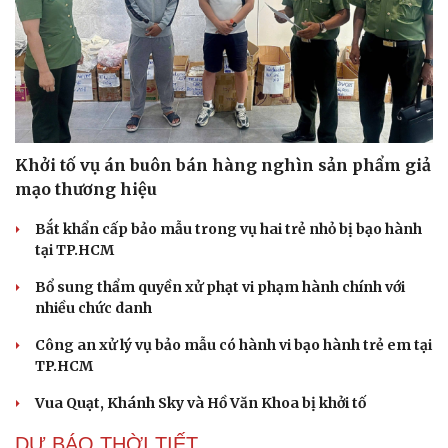
Văn hóa
Giải trí
Sân khấu - Điện ảnh
Nghệ sĩ
Văn học
Thời trang
Khởi tố vụ án buôn bán hàng nghìn sản phẩm giả
Âm nhạc
Sao Việt
mạo thương hiệu
Di sản
Bắt khẩn cấp bảo mẫu trong vụ hai trẻ nhỏ bị bạo hành
tại TP.HCM
Bổ sung thẩm quyền xử phạt vi phạm hành chính với
nhiều chức danh
Công an xử lý vụ bảo mẫu có hành vi bạo hành trẻ em tại
TP.HCM
Vua Quạt, Khánh Sky và Hồ Văn Khoa bị khởi tố
DỰ BÁO THỜI TIẾT