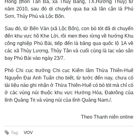
Hồng (thôn Tân Ba, xã Thủy Bằng, TX.Hương Thủy) từ
năm 2010, sau đó di chuyển qua ba xã lân cận là Phú
Sơn, Thủy Phù và Lộc Bổn.
Sau đó, từ Bến Ván (xã Lộc Bổn), con bò tót đã di chuyển
đến khu vực hồ Khe Lời, rồi men theo rừng về hướng Khu
công nghiệp Phú Bài, tiếp đến là băng qua quốc lộ 1A về
các xã Thủy Lương, Thủy Tân và cuối cùng là lạc vào sân
bay Phú Bài vào ngày 23/7.
Phó Chi cục trưởng Chi cục Kiểm lâm Thừa Thiên-Huế
Nguyễn Đại Anh Tuấn cho biết, từ tước đến nay, chưa có
tài liệu nào ghi nhận ở Thừa Thiên-Huế có bò tót mà chỉ có
Kinh tế
Thị trường
ở các vùng núi thuộc khu vực Hướng Hóa, Đakrông của
Bất động sản
Giá vàng
tỉnh Quảng Trị và vùng núi của tỉnh Quảng Nam./.
Khởi nghiệp
Tiêu dùng
Tỷ giá
Theo Thanh niên online
Chứng khoán
Giá cà phê
Tag:
VOV