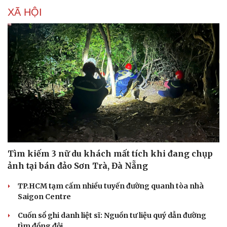
Doanh nghiệp 24h
Tin Công nghệ
XÃ HỘI
Doanh nhân
Trải nghiệm
Vì cộng đồng
Chuyển đổi số
Tìm kiếm 3 nữ du khách mất tích khi đang chụp
ảnh tại bán đảo Sơn Trà, Đà Nẵng
TP.HCM tạm cấm nhiều tuyến đường quanh tòa nhà
Saigon Centre
Cuốn sổ ghi danh liệt sĩ: Nguồn tư liệu quý dẫn đường
tìm đồng đội