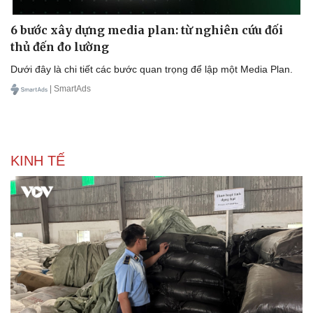
6 bước xây dựng media plan: từ nghiên cứu đối
thủ đến đo lường
Dưới đây là chi tiết các bước quan trọng để lập một Media Plan.
| SmartAds
KINH TẾ
Thể thao
Ô tô - Xe máy
Bóng đá
Ô tô
Lịch thi đấu bóng đá
Xe máy
Thế giới thể thao
Tư vấn
eSports