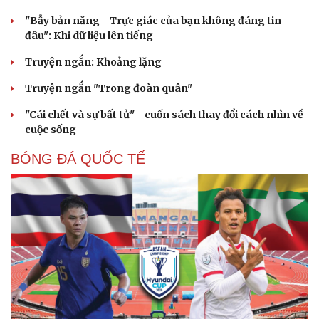
Dinh dưỡng - món ngon
Nhà đẹp
"Bẫy bản năng - Trực giác của bạn không đáng tin
Cây thuốc
Blog
đâu": Khi dữ liệu lên tiếng
Sản phụ khoa
Tình yêu - Gia đình
Nhi khoa
Truyện ngắn: Khoảng lặng
Nam khoa
Làm đẹp - giảm cân
Truyện ngắn "Trong đoàn quân"
Phòng mạch online
"Cái chết và sự bất tử" - cuốn sách thay đổi cách nhìn về
Ăn sạch sống khỏe
cuộc sống
BÓNG ĐÁ QUỐC TẾ