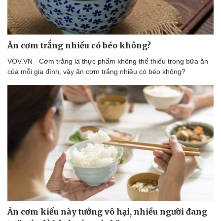
Ăn cơm trắng nhiều có béo không?
VOV.VN - Cơm trắng là thực phẩm không thể thiếu trong bữa ăn
của mỗi gia đình, vậy ăn cơm trắng nhiều có béo không?
Du lịch
Podcast
Tư vấn
Câu chuyện thời sự
Săn Tour
Đọc truyện đêm khuya
check-in
Cửa sổ tình yêu
Kể chuyện cho bé
Hạt giống tâm hồn
Ăn cơm kiểu này tưởng vô hại, nhiều người đang