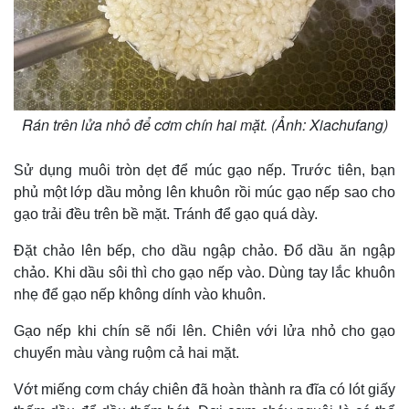
Rán trên lửa nhỏ để cơm chín hai mặt. (Ảnh: Xiachufang)
Sử dụng muôi tròn dẹt để múc gạo nếp. Trước tiên, bạn
phủ một lớp dầu mỏng lên khuôn rồi múc gạo nếp sao cho
gạo trải đều trên bề mặt. Tránh để gạo quá dày.
Đặt chảo lên bếp, cho dầu ngập chảo. Đổ dầu ăn ngập
chảo. Khi dầu sôi thì cho gạo nếp vào. Dùng tay lắc khuôn
nhẹ để gạo nếp không dính vào khuôn.
Gạo nếp khi chín sẽ nổi lên. Chiên với lửa nhỏ cho gạo
chuyển màu vàng ruộm cả hai mặt.
Vớt miếng cơm cháy chiên đã hoàn thành ra đĩa có lót giấy