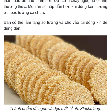
thấm dầu để dầu thấm bớt. Đợi cơm cháy nguội là có thể
thưởng thức. Món ăn sẽ hấp dẫn hơn khi dùng kèm tương
ớt hoặc tương cà chua.
Bạn có thể làm tăng số lượng và cho vào túi đóng kín để
dùng dần.
Pháp luật
Quân sự - Quốc phòng
Vụ án
Vũ khí
Tin nóng
Việt Nam
Tư vấn luật
Phân tích
Thành phẩm rất ngon và đẹp mắt. (Ảnh: Xiachufang)