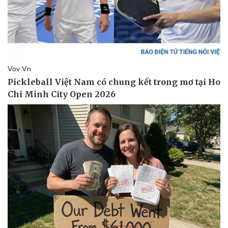
Doanh nghiệp
Công nghệ
Thông tin doanh nghiệp
Sành điệu
Doanh nghiệp 24h
Tin Công nghệ
Doanh nhân
Trải nghiệm
Vì cộng đồng
Chuyển đổi số