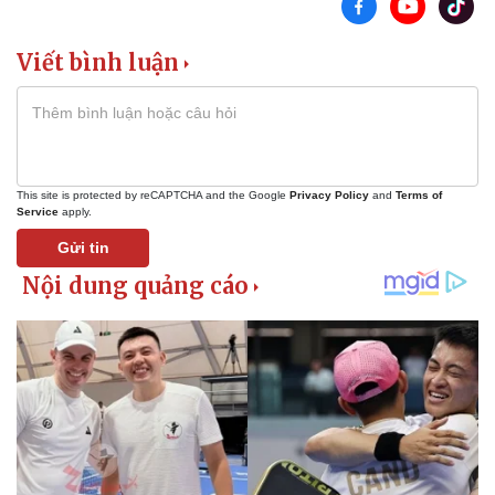
Bóng đá
Ô tô
Lịch thi đấu bóng đá
Xe máy
Viết bình luận
Thế giới thể thao
Tư vấn
eSports
Hậu trường
This site is protected by reCAPTCHA and the Google
Privacy Policy
and
Terms of
Service
apply.
Gửi tin