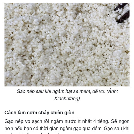
Thế giới
Multimedia
Quan sát
Video
Cuộc sống đó đây
Ảnh
Hồ sơ
E-Magazine
Infographic
Gạo nếp sau khi ngâm hạt sẽ mềm, dễ vỡ. (Ảnh:
Xiachufang)
Cách làm cơm cháy chiên giòn
Gạo nếp vo sạch rồi ngâm nước ít nhất 4 tiếng. Sẽ ngon
hơn nếu bạn có thời gian ngâm gạo qua đêm. Gạo sau khi