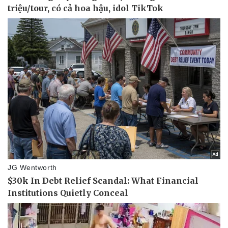
Sức khỏe
Đời sống
Dinh dưỡng - món ngon
Nhà đẹp
Cây thuốc
Blog
Sản phụ khoa
Tình yêu - Gia đình
Nhi khoa
Nam khoa
Làm đẹp - giảm cân
Phòng mạch online
Ăn sạch sống khỏe