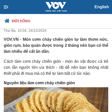
English
Cách tự làm cơm cháy chiên
giòn thơm nức, giòn rụm
ĐỜI SỐNG
/
Thứ Ba, 10:04, 24/12/2024
VOV.VN - Món cơm cháy chiên giòn tự làm thơm nức,
giòn rụm, bảo quản được trong 2 tháng nên bạn có thể
Chính trị
Xã hội
làm nhiều để cất ăn dần.
Đảng
Tin 24h
Tổ chức nhân sự
Dự báo thời tiết
Cách làm cơm cháy chiên giòn - món ăn vặt được cả trẻ
Quốc hội
Giáo dục
con lẫn người lớn ưa thích - rất dễ nên bạn không nhất
Nhận diện sự thật
Dấu ấn VOV
thiết phải đi mua mà có thể tự làm bất cứ lúc nào.
Việc làm
Biển đảo
Nguyên liệu làm cơm cháy chiên giòn