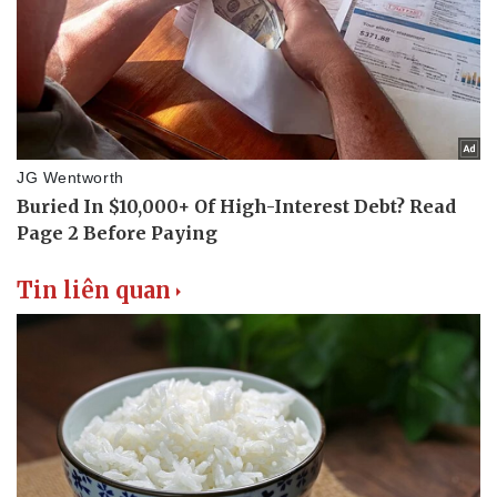
Văn hóa
Giải trí
Sân khấu - Điện ảnh
Nghệ sĩ
Văn học
Thời trang
Âm nhạc
Sao Việt
Di sản
Tin liên quan