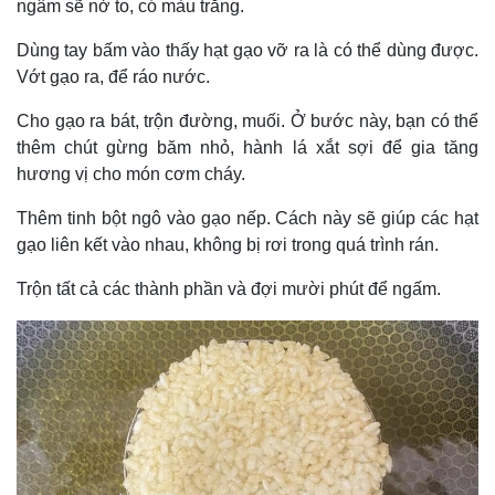
ngâm sẽ nở to, có màu trắng.
Dùng tay bấm vào thấy hạt gạo vỡ ra là có thể dùng được.
Vớt gạo ra, để ráo nước.
Cho gạo ra bát, trộn đường, muối. Ở bước này, bạn có thể
thêm chút gừng băm nhỏ, hành lá xắt sợi để gia tăng
hương vị cho món cơm cháy.
Thêm tinh bột ngô vào gạo nếp. Cách này sẽ giúp các hạt
gạo liên kết vào nhau, không bị rơi trong quá trình rán.
Trộn tất cả các thành phần và đợi mười phút để ngấm.
Kinh tế
Thị trường
Bất động sản
Giá vàng
Khởi nghiệp
Tiêu dùng
Tỷ giá
Chứng khoán
Giá cà phê