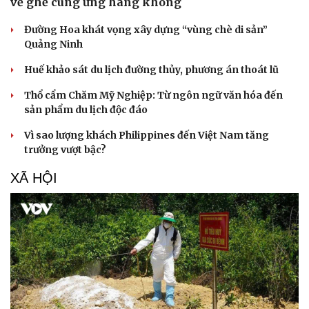
về ghế cung ứng hàng không
Du lịch
Podcast
Đường Hoa khát vọng xây dựng “vùng chè di sản”
Quảng Ninh
Tư vấn
Câu chuyện thời sự
Săn Tour
Đọc truyện đêm khuya
Huế khảo sát du lịch đường thủy, phương án thoát lũ
check-in
Cửa sổ tình yêu
Kể chuyện cho bé
Thổ cẩm Chăm Mỹ Nghiệp: Từ ngôn ngữ văn hóa đến
Hạt giống tâm hồn
sản phẩm du lịch độc đáo
Vì sao lượng khách Philippines đến Việt Nam tăng
trưởng vượt bậc?
XÃ HỘI