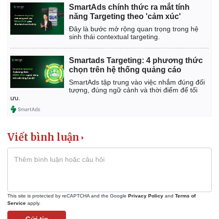
SmartAds chính thức ra mắt tính
năng Targeting theo 'cảm xúc'
Đây là bước mở rộng quan trọng trong hệ
sinh thái contextual targeting.
Smartads Targeting: 4 phương thức
chọn trên hệ thống quảng cáo
SmartAds tập trung vào việc nhắm đúng đối
tượng, đúng ngữ cảnh và thời điểm để tối
ưu.
Viết bình luận
Thể thao
Ô tô - Xe máy
Bóng đá
Ô tô
Lịch thi đấu bóng đá
Xe máy
Thế giới thể thao
Tư vấn
eSports
This site is protected by reCAPTCHA and the Google
Privacy Policy
and
Terms of
Hậu trường
Service
apply.
Gửi tin