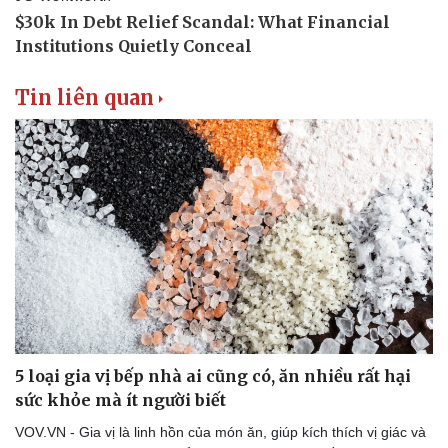
Tin liên quan
Sức khỏe
Đời sống
Dinh dưỡng - món ngon
Nhà đẹp
Cây thuốc
Blog
Sản phụ khoa
Tình yêu - Gia đình
Nhi khoa
Nam khoa
Làm đẹp - giảm cân
Phòng mạch online
Ăn sạch sống khỏe
5 loại gia vị bếp nhà ai cũng có, ăn nhiều rất hại
sức khỏe mà ít người biết
VOV.VN - Gia vị là linh hồn của món ăn, giúp kích thích vị giác và