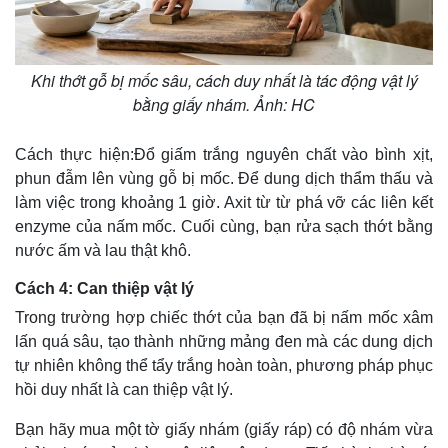
Kinh tế
Thị trường
Bất động sản
Giá vàng
Khi thớt gỗ bị mốc sâu, cách duy nhất là tác động vật lý
Khởi nghiệp
Tiêu dùng
bằng giấy nhám. Ảnh: HC
Tỷ giá
Chứng khoán
Cách thực hiện:Đổ giấm trắng nguyên chất vào bình xịt,
Giá cà phê
phun đẫm lên vùng gỗ bị mốc. Để dung dịch thẩm thấu và
làm việc trong khoảng 1 giờ. Axit từ từ phá vỡ các liên kết
enzyme của nấm mốc. Cuối cùng, bạn rửa sạch thớt bằng
nước ấm và lau thật khô.
Cách 4: Can thiệp vật lý
Trong trường hợp chiếc thớt của bạn đã bị nấm mốc xâm
lấn quá sâu, tạo thành những mảng đen mà các dung dịch
tự nhiên không thể tẩy trắng hoàn toàn, phương pháp phục
hồi duy nhất là can thiệp vật lý.
Bạn hãy mua một tờ giấy nhám (giấy ráp) có độ nhám vừa