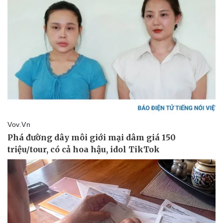
Doanh nghiệp
Công nghệ
Thông tin doanh nghiệp
Sành điệu
Doanh nghiệp 24h
Tin Công nghệ
Doanh nhân
Trải nghiệm
Vì cộng đồng
Chuyển đổi số