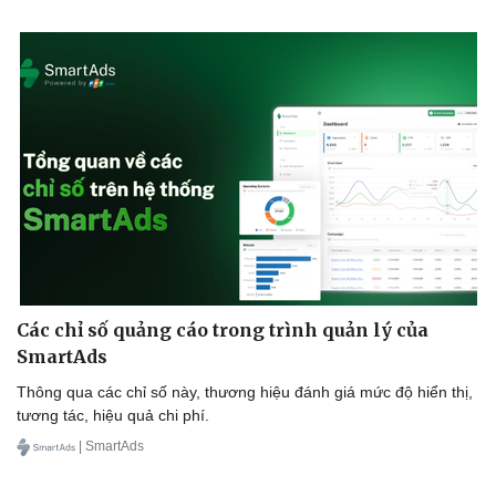
Văn hóa
Giải trí
Sân khấu - Điện ảnh
Nghệ sĩ
Văn học
Thời trang
Âm nhạc
Sao Việt
Di sản
Các chỉ số quảng cáo trong trình quản lý của
SmartAds
Thông qua các chỉ số này, thương hiệu đánh giá mức độ hiển thị,
tương tác, hiệu quả chi phí.
| SmartAds