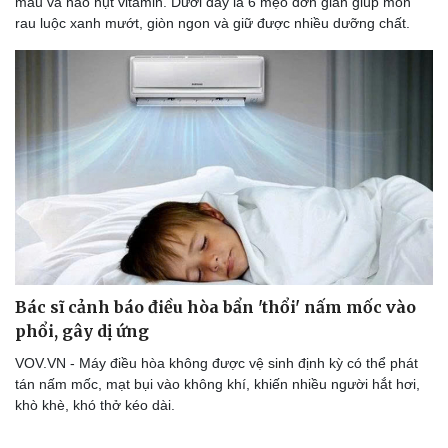
màu và hao hụt vitamin. Dưới đây là 6 mẹo đơn giản giúp món
rau luộc xanh mướt, giòn ngon và giữ được nhiều dưỡng chất.
Bác sĩ cảnh báo điều hòa bẩn 'thổi' nấm mốc vào
phổi, gây dị ứng
VOV.VN - Máy điều hòa không được vệ sinh định kỳ có thể phát
tán nấm mốc, mạt bụi vào không khí, khiến nhiều người hắt hơi,
khò khè, khó thở kéo dài.