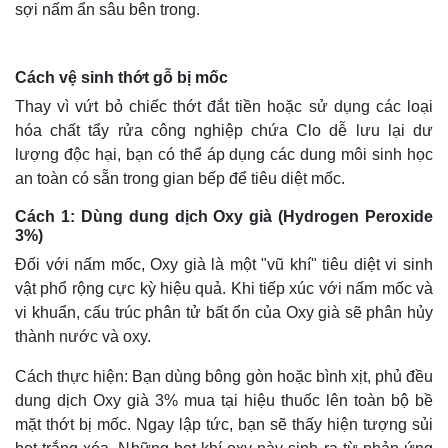
sợi nấm ẩn sâu bên trong.
Cách vệ sinh thớt gỗ bị mốc
Thay vì vứt bỏ chiếc thớt đắt tiền hoặc sử dụng các loại
hóa chất tẩy rửa công nghiệp chứa Clo dễ lưu lại dư
Thế giới
Multimedia
lượng độc hại, bạn có thể áp dụng các dung môi sinh học
Quan sát
Video
an toàn có sẵn trong gian bếp để tiêu diệt mốc.
Cuộc sống đó đây
Ảnh
Hồ sơ
E-Magazine
Cách 1: Dùng dung dịch Oxy già (Hydrogen Peroxide
Infographic
3%)
Đối với nấm mốc, Oxy già là một "vũ khí" tiêu diệt vi sinh
vật phổ rộng cực kỳ hiệu quả. Khi tiếp xúc với nấm mốc và
vi khuẩn, cấu trúc phân tử bất ổn của Oxy già sẽ phân hủy
thành nước và oxy.
Cách thực hiện: Bạn dùng bông gòn hoặc bình xịt, phủ đều
dung dịch Oxy già 3% mua tại hiệu thuốc lên toàn bộ bề
mặt thớt bị mốc. Ngay lập tức, bạn sẽ thấy hiện tượng sủi