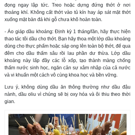
đọng ngay lập tức. Treo hoặc dựng đứng thớt ở nơi
thoáng khí. Không cất thớt vào tủ kín hay áp sát mặt thớt
xuống mặt bàn đá khi gỗ chưa khô hoàn toàn.
- Áo giáp dầu khoáng: Định kỳ 1 tháng/lần, hãy thực hiện
thao tác tôi dầu cho thớt. Bạn hãy thoa một lớp dầu khoáng
dùng cho thực phẩm hoặc sáp ong lên toàn bộ thớt, để qua
đêm cho dầu thấm sâu rồi lau phần dư thừa. Lớp dầu
khoáng này lấp đầy các lỗ xốp, tạo thành màng chống
thấm nước sinh học, ngăn cản sự xâm nhập của cả nước
và vi khuẩn một cách vô cùng khoa học và bền vững.
Lưu ý, không dùng dầu ăn thông thường như dầu đậu
nành, dầu oliu vì chúng sẽ bị oxy hóa và ôi thiu theo thời
gian.
Pháp luật
Quân sự - Quốc phòng
Vụ án
Vũ khí