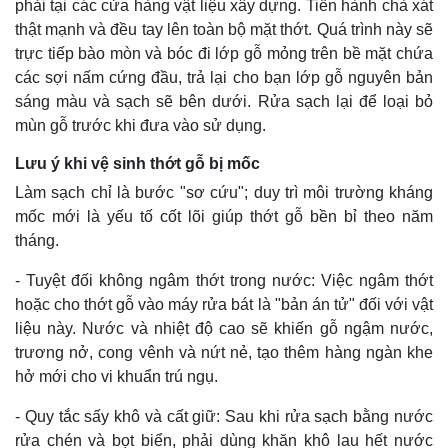
phải tại các cửa hàng vật liệu xây dựng. Tiến hành chà xát
thật mạnh và đều tay lên toàn bộ mặt thớt. Quá trình này sẽ
trực tiếp bào mòn và bóc đi lớp gỗ mỏng trên bề mặt chứa
các sợi nấm cứng đầu, trả lại cho bạn lớp gỗ nguyên bản
sáng màu và sạch sẽ bên dưới. Rửa sạch lại để loại bỏ
mùn gỗ trước khi đưa vào sử dụng.
Lưu ý khi vệ sinh thớt gỗ bị mốc
Làm sạch chỉ là bước "sơ cứu"; duy trì môi trường kháng
mốc mới là yếu tố cốt lõi giúp thớt gỗ bền bỉ theo năm
tháng.
- Tuyệt đối không ngâm thớt trong nước: Việc ngâm thớt
hoặc cho thớt gỗ vào máy rửa bát là "bản án tử" đối với vật
liệu này. Nước và nhiệt độ cao sẽ khiến gỗ ngậm nước,
trương nở, cong vênh và nứt nẻ, tạo thêm hàng ngàn khe
hở mới cho vi khuẩn trú ngụ.
- Quy tắc sấy khô và cất giữ: Sau khi rửa sạch bằng nước
rửa chén và bọt biển, phải dùng khăn khô lau hết nước