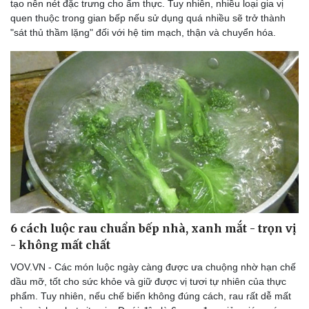
tạo nên nét đặc trưng cho ẩm thực. Tuy nhiên, nhiều loại gia vị
quen thuộc trong gian bếp nếu sử dụng quá nhiều sẽ trở thành
"sát thủ thầm lặng" đối với hệ tim mạch, thận và chuyển hóa.
6 cách luộc rau chuẩn bếp nhà, xanh mắt - trọn vị
- không mất chất
VOV.VN - Các món luộc ngày càng được ưa chuộng nhờ hạn chế
dầu mỡ, tốt cho sức khỏe và giữ được vị tươi tự nhiên của thực
phẩm. Tuy nhiên, nếu chế biến không đúng cách, rau rất dễ mất