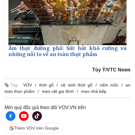
Tin nóng
Việt Nam
Tư vấn luật
Phân tích
Ẩm thực đường phố: Sức hút khó cưỡng và
những nỗi lo về an toàn thực phẩm
Tùy Ý/VTC News
Tag:
VOV
thớt gỗ
vệ sinh thớt gỗ
nấm mốc
an
toàn thực phẩm
mẹo vặt gia đình
mẹo nhà bếp
Mời quý độc giả theo dõi VOV.VN trên
Thêm VOV trên Google