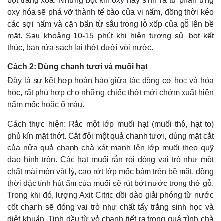
bọt trắng xóa. Những bọt khí oxy này sinh ra từ phản ứng
oxy hóa sẽ phá vỡ thành tế bào của vi nấm, đồng thời kéo
các sợi nấm và cặn bẩn từ sâu trong lỗ xốp của gỗ lên bề
mặt. Sau khoảng 10-15 phút khi hiện tượng sủi bọt kết
thúc, bạn rửa sạch lại thớt dưới vòi nước.
Cách 2: Dùng chanh tươi và muối hạt
Đây là sự kết hợp hoàn hảo giữa tác động cơ học và hóa
học, rất phù hợp cho những chiếc thớt mới chớm xuất hiện
nấm mốc hoặc ố màu.
Cách thực hiện: Rắc một lớp muối hạt (muối thô, hạt to)
phủ kín mặt thớt. Cắt đôi một quả chanh tươi, dùng mặt cắt
của nửa quả chanh chà xát mạnh lên lớp muối theo quỹ
đạo hình tròn. Các hạt muối rắn rỏi đóng vai trò như một
chất mài mòn vật lý, cạo rớt lớp mốc bám trên bề mặt, đồng
thời đặc tính hút ẩm của muối sẽ rút bớt nước trong thớ gỗ.
Trong khi đó, lượng Axit Citric dồi dào giải phóng từ nước
cốt chanh sẽ đóng vai trò như chất tẩy trắng sinh học và
diệt khuẩn. Tinh dầu từ vỏ chanh tiết ra trong quá trình chà