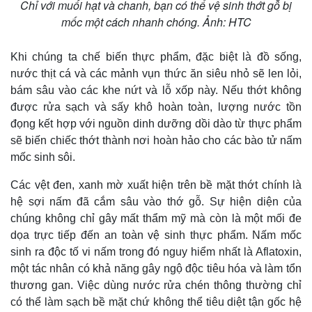
Chỉ với muối hạt và chanh, bạn có thể vệ sinh thớt gỗ bị
mốc một cách nhanh chóng. Ảnh: HTC
Khi chúng ta chế biến thực phẩm, đặc biệt là đồ sống,
nước thịt cá và các mảnh vụn thức ăn siêu nhỏ sẽ len lỏi,
bám sâu vào các khe nứt và lỗ xốp này. Nếu thớt không
được rửa sạch và sấy khô hoàn toàn, lượng nước tồn
đọng kết hợp với nguồn dinh dưỡng dồi dào từ thực phẩm
sẽ biến chiếc thớt thành nơi hoàn hảo cho các bào tử nấm
mốc sinh sôi.
Các vệt đen, xanh mờ xuất hiện trên bề mặt thớt chính là
hệ sợi nấm đã cắm sâu vào thớ gỗ. Sự hiện diện của
chúng không chỉ gây mất thẩm mỹ mà còn là một mối đe
dọa trực tiếp đến an toàn vệ sinh thực phẩm. Nấm mốc
sinh ra độc tố vi nấm trong đó nguy hiểm nhất là Aflatoxin,
một tác nhân có khả năng gây ngộ độc tiêu hóa và làm tổn
thương gan. Việc dùng nước rửa chén thông thường chỉ
có thể làm sạch bề mặt chứ không thể tiêu diệt tận gốc hệ