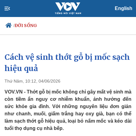
English
ĐỜI SỐNG
/
Cách vệ sinh thớt gỗ bị mốc sạch
Chính trị
Xã hội
Đảng
Tin 24h
hiệu quả
Tổ chức nhân sự
Dự báo thời tiết
Quốc hội
Giáo dục
Thứ Năm, 10:12, 04/06/2026
Nhận diện sự thật
Dấu ấn VOV
Việc làm
VOV.VN - Thớt gỗ bị mốc không chỉ gây mất vệ sinh mà
Biển đảo
còn tiềm ẩn nguy cơ nhiễm khuẩn, ảnh hưởng đến
sức khỏe gia đình. Với những nguyên liệu đơn giản
như chanh, muối, giấm trắng hay oxy già, bạn có thể
làm sạch thớt gỗ hiệu quả, loại bỏ nấm mốc và kéo dài
tuổi thọ dụng cụ nhà bếp.