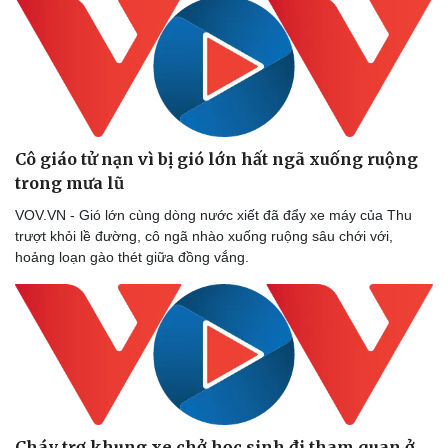
Doanh nhân
Trải nghiệm
Vì cộng đồng
Chuyển đổi số
Cô giáo tử nạn vì bị gió lớn hất ngã xuống ruộng
trong mưa lũ
VOV.VN - Gió lớn cùng dòng nước xiết đã đẩy xe máy của Thu
trượt khỏi lề đường, cô ngã nhào xuống ruộng sâu chới với,
hoảng loạn gào thét giữa đồng vắng.
Cháy trơ khung xe chở học sinh đi tham quan ở