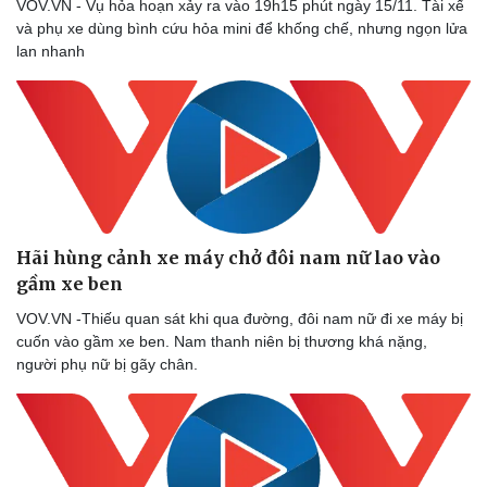
VOV.VN - Vụ hỏa hoạn xảy ra vào 19h15 phút ngày 15/11. Tài xế
và phụ xe dùng bình cứu hỏa mini để khống chế, nhưng ngọn lửa
lan nhanh
Hãi hùng cảnh xe máy chở đôi nam nữ lao vào
gầm xe ben
VOV.VN -Thiếu quan sát khi qua đường, đôi nam nữ đi xe máy bị
cuốn vào gầm xe ben. Nam thanh niên bị thương khá nặng,
người phụ nữ bị gãy chân.