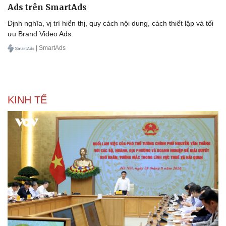
Ads trên SmartAds
Định nghĩa, vị trí hiển thị, quy cách nội dung, cách thiết lập và tối
ưu Brand Video Ads.
| SmartAds
KINH TẾ
Sức khỏe
Đời sống
Dinh dưỡng - món ngon
Nhà đẹp
Cây thuốc
Blog
Sản phụ khoa
Tình yêu - Gia đình
Nhi khoa
Nam khoa
Làm đẹp - giảm cân
Phòng mạch online
Ăn sạch sống khỏe