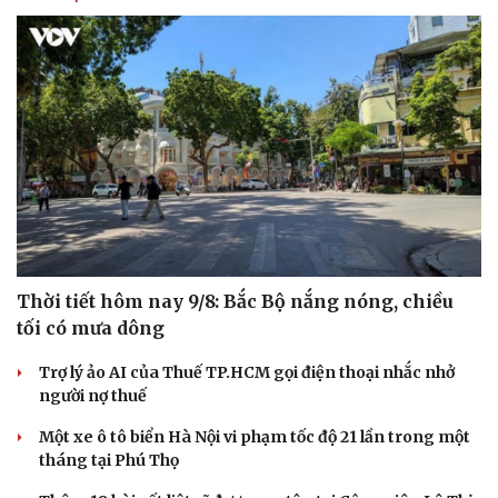
Văn hóa
Giải trí
Sân khấu - Điện ảnh
Nghệ sĩ
Văn học
Thời trang
Âm nhạc
Sao Việt
Di sản
Thời tiết hôm nay 9/8: Bắc Bộ nắng nóng, chiều
tối có mưa dông
Trợ lý ảo AI của Thuế TP.HCM gọi điện thoại nhắc nhở
người nợ thuế
Một xe ô tô biển Hà Nội vi phạm tốc độ 21 lần trong một
tháng tại Phú Thọ