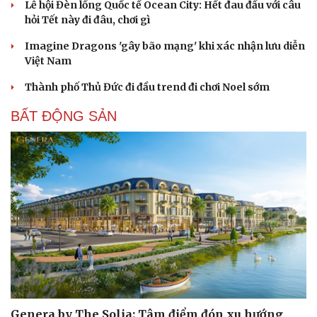
Lễ hội Đèn lồng Quốc tế Ocean City: Hết đau đầu với câu
hỏi Tết này đi đâu, chơi gì
Imagine Dragons 'gây bão mạng' khi xác nhận lưu diễn
Việt Nam
Thành phố Thủ Đức đi đầu trend đi chơi Noel sớm
BẤT ĐỘNG SẢN
Genera by The Solia: Tâm điểm đón xu hướng