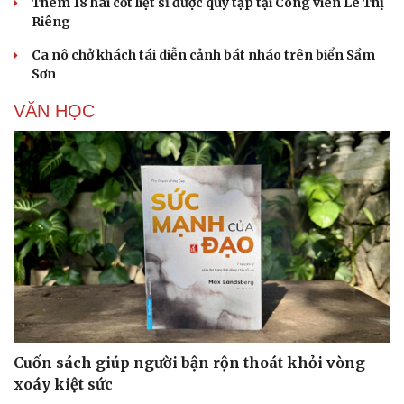
Thêm 18 hài cốt liệt sĩ được quy tập tại Công viên Lê Thị
Riêng
Ca nô chở khách tái diễn cảnh bát nháo trên biển Sầm
Sơn
VĂN HỌC
Cuốn sách giúp người bận rộn thoát khỏi vòng
xoáy kiệt sức