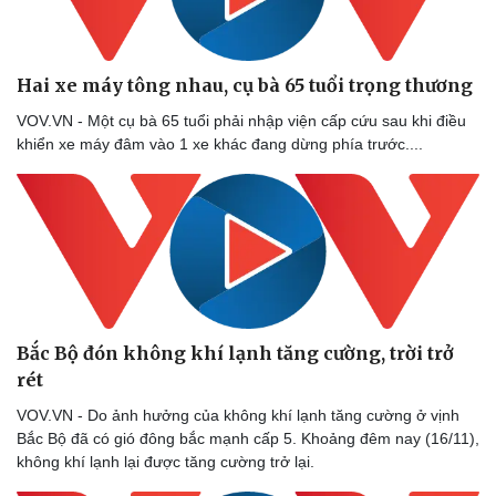
Hai xe máy tông nhau, cụ bà 65 tuổi trọng thương
VOV.VN - Một cụ bà 65 tuổi phải nhập viện cấp cứu sau khi điều
khiển xe máy đâm vào 1 xe khác đang dừng phía trước....
Bắc Bộ đón không khí lạnh tăng cường, trời trở
rét
VOV.VN - Do ảnh hưởng của không khí lạnh tăng cường ở vịnh
Doanh nghiệp
Công nghệ
Bắc Bộ đã có gió đông bắc mạnh cấp 5. Khoảng đêm nay (16/11),
không khí lạnh lại được tăng cường trở lại.
Thông tin doanh nghiệp
Sành điệu
Doanh nghiệp 24h
Tin Công nghệ