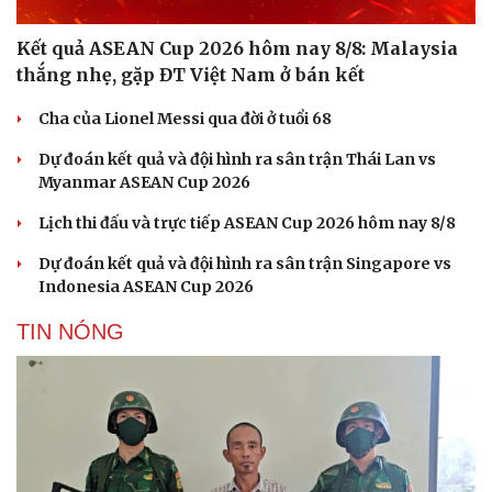
Du lịch
Podcast
Kết quả ASEAN Cup 2026 hôm nay 8/8: Malaysia
Tư vấn
Câu chuyện thời sự
thắng nhẹ, gặp ĐT Việt Nam ở bán kết
Săn Tour
Đọc truyện đêm khuya
check-in
Cửa sổ tình yêu
Cha của Lionel Messi qua đời ở tuổi 68
Kể chuyện cho bé
Hạt giống tâm hồn
Dự đoán kết quả và đội hình ra sân trận Thái Lan vs
Myanmar ASEAN Cup 2026
Lịch thi đấu và trực tiếp ASEAN Cup 2026 hôm nay 8/8
Dự đoán kết quả và đội hình ra sân trận Singapore vs
Indonesia ASEAN Cup 2026
TIN NÓNG