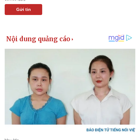
Gửi tin
Kinh tế
Thị trường
Bất động sản
Giá vàng
Khởi nghiệp
Tiêu dùng
Tỷ giá