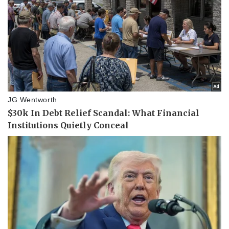
Pháp luật
Quân sự - Quốc phòng
Vụ án
Vũ khí
Tin nóng
Việt Nam
Tư vấn luật
Phân tích