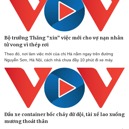
Thể thao
Ô tô - Xe máy
Bóng đá
Ô tô
Lịch thi đấu bóng đá
Xe máy
Bộ trưởng Thăng “xin” việc mới cho vợ nạn nhân
Thế giới thể thao
Tư vấn
tử vong vì thép rơi
eSports
Hậu trường
Theo đó, nơi làm việc mới của chị Hà nằm ngay trên đường
Nguyễn Sơn, Hà Nội, cách nhà chưa đầy 10 phút đi xe máy.
Đầu xe container bốc cháy dữ dội, tài xế lao xuống
mương thoát thân