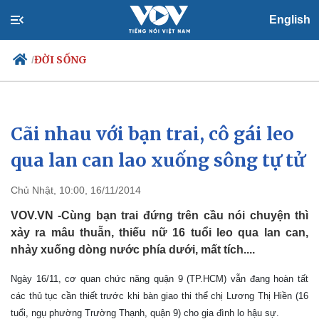
English
ĐỜI SỐNG
/
Cãi nhau với bạn trai, cô gái leo
Chính trị
Xã hội
Đảng
Tin 24h
qua lan can lao xuống sông tự tử
Tổ chức nhân sự
Dự báo thời tiết
Quốc hội
Giáo dục
Chủ Nhật, 10:00, 16/11/2014
Nhận diện sự thật
Dấu ấn VOV
Việc làm
VOV.VN -Cùng bạn trai đứng trên cầu nói chuyện thì
Biển đảo
xảy ra mâu thuẫn, thiếu nữ 16 tuổi leo qua lan can,
nhảy xuống dòng nước phía dưới, mất tích....
Ngày 16/11, cơ quan chức năng quận 9 (TP.HCM) vẫn đang hoàn tất
các thủ tục cần thiết trước khi bàn giao thi thể chị Lương Thị Hiền (16
tuổi, ngụ phường Trường Thạnh, quận 9) cho gia đình lo hậu sự.