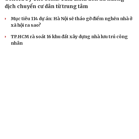
dịch chuyển cư dân từ trung tâm
Mục tiêu 114 dự án: Hà Nội sẽ tháo gỡ điểm nghẽn nhà ở
xã hội ra sao?
TP.HCM rà soát 16 khu đất xây dựng nhà lưu trú công
nhân
Nhà ở cho thuê: Lối mở để bình ổn thị trường và mở rộng
cơ hội an cư
Điều gì làm nên sức hút của một khu đô thị xanh?
BÁO ĐIỆN TỬ TIẾNG NÓI VIỆT NAM