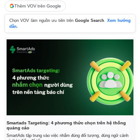
Thêm VOV trên Google
Chọn VOV làm nguồn ưu tiên trên
Google Search
.
Xem hướng
Thế giới
Multimedia
dẫn.
Quan sát
Video
Cuộc sống đó đây
Ảnh
Hồ sơ
E-Magazine
Infographic
Smartads Targeting: 4 phương thức chọn trên hệ thống
quảng cáo
SmartAds tập trung vào việc nhắm đúng đối tượng, đúng ngữ cảnh