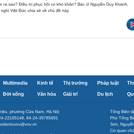
 ra sao? Điều trị phục hồi có khó khăn? Bác sĩ Nguyễn Duy Khánh,
nghị Việt Đức chia sẻ về chủ đề này.
Multimedia
Kinh tế
Thị trường
Pháp luật
Th
Đời sống
Văn hóa
Giải trí
Du lịch
Qu
Triệu, phường Cửa Nam, Hà Nội
Tổng Biên 
-24-22105148, 84-24-39785691
Phó Tổng Bi
aodientuvov@vov.vn
Sơn, Nguyễn
Cơ quan ch