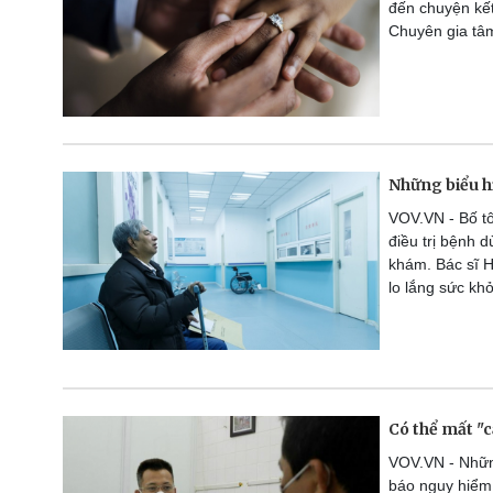
đến chuyện kết
Chuyên gia tâm
Những biểu h
VOV.VN - Bố tô
điều trị bệnh 
khám. Bác sĩ H
lo lắng sức kh
Có thể mất "c
VOV.VN - Những
báo nguy hiểm.