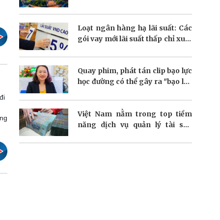
dòng vốn FDI
Loạt ngân hàng hạ lãi suất: Các
gói vay mới lãi suất thấp chỉ xuất
hiện nhỏ giọt
Quay phim, phát tán clip bạo lực
học đường có thể gây ra "bạo lực
kép"?
đi
Việt Nam nằm trong top tiềm
ang
năng dịch vụ quản lý tài sản
người giàu