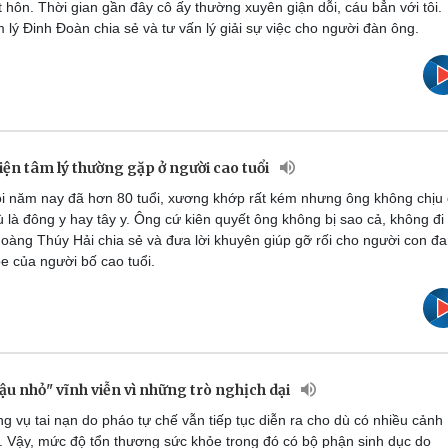
 hôn. Thời gian gần đây cô ấy thường xuyên giận dỗi, cáu bẳn với tôi.
 lý Đinh Đoàn chia sẻ và tư vấn lý giải sự việc cho người đàn ông.
iện tâm lý thường gặp ở người cao tuổi
i năm nay đã hơn 80 tuổi, xương khớp rất kém nhưng ông không chịu 
dù là đông y hay tây y. Ông cứ kiên quyết ông không bị sao cả, không đi
oàng Thúy Hải chia sẻ và đưa lời khuyên giúp gỡ rối cho người con đ
ỏe của người bố cao tuổi.
ậu nhỏ" vĩnh viễn vì những trò nghịch dại
 vụ tai nạn do pháo tự chế vẫn tiếp tục diễn ra cho dù có nhiều cảnh
 Vậy, mức độ tổn thương sức khỏe trong đó có bộ phận sinh dục do