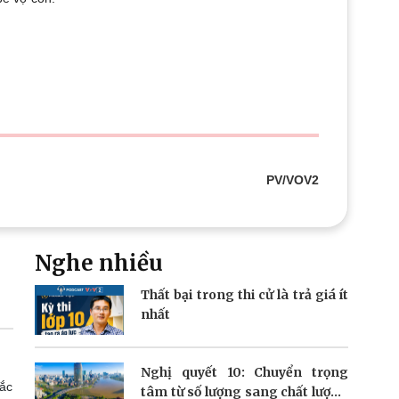
Doanh nghiệp 24h
Tin Công nghệ
Doanh nhân
Trải nghiệm
ì cộng đồng
Chuyển đổi số
u lịch
Podcast
Tư vấn
Câu chuyện thời sự
Săn Tour
Đọc truyện đêm khuya
heck-in
Cửa sổ tình yêu
Kể chuyện cho bé
PV/VOV2
Hạt giống tâm hồn
Nghe nhiều
Thất bại trong thi cử là trả giá ít
nhất
Nghị quyết 10: Chuyển trọng
hắc
tâm từ số lượng sang chất lượng