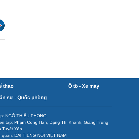
ể thao
Ô tô - Xe máy
ân sự - Quốc phòng
tập: NGÔ THIỆU PHONG
ên tập: Phạm Công Hân, Đặng Thị Khanh, Giang Trung
 Tuyết Yến
ủ quản: ĐÀI TIẾNG NÓI VIỆT NAM