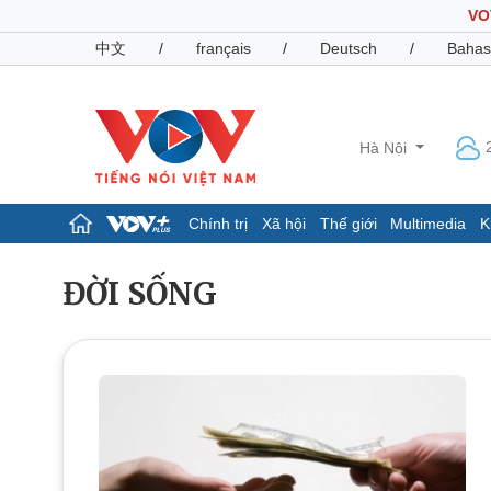
VO
中文
/
français
/
Deutsch
/
Bahas
Hà Nội
Chính trị
Xã hội
Thế giới
Multimedia
K
Chính trị
Xã hội
ĐỜI SỐNG
Đảng
Tin 24h
Tổ chức nhân sự
Dự báo thời tiết
Quốc hội
Giáo dục
Nhận diện sự thật
Dấu ấn VOV
Việc làm
Biển đảo
Pháp luật
Quân sự - Quốc phòng
Vụ án
Vũ khí