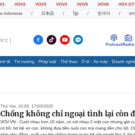
V1
VOV2
VOV3
VOV4
VOV5
VOV6
VOV GT
a Indonesia
/
日本語
/
ខ្មែរ
/
한국어
/
ພາ
26°C
Podcast
Radio
inh tế
Thị trường
Pháp luật
Thể thao
Ô tô - Xe máy
Doanh nghi
Thế giới
Multimedia
K
Quan sát
Video
B
Cuộc sống đó đây
Ảnh
K
Hồ sơ
E-Magazine
Infographic
Thứ Hai, 10:00, 17/03/2025
Chồng không chỉ ngoại tình lại còn đ
VOV.VN - Cưới nhau hơn 10 năm, có với nhau 2 mặt con nhưng giờ cu
Thể thao
Ô tô - Xe máy
D
có bồ, bỏ bê vợ con, không đưa tiền nuôi con mà mang tiền cho bồ. C
Bóng đá
Ô tô
T
phải chịu đắng, nuốt cay khi chồng trong quan hệ với người thứ 3, bỏ 