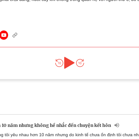
Lịch thi đấu bóng đá
Xe máy
Thế giới thể thao
Tư vấn
eSports
V
Hậu trường
Văn hóa
Giải trí
D
Sân khấu - Điện ảnh
Nghệ sĩ
Văn học
Thời trang
Âm nhạc
Sao Việt
c
Di sản
 10 năm nhưng không hề nhắc đến chuyện kết hôn
g tôi yêu nhau hơn 10 năm nhưng do kinh tế chưa ổn định tôi chưa n