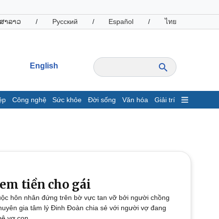
ສາລາວ
/
Русский
/
Español
/
ไทย
English
ệp
Công nghệ
Sức khỏe
Đời sống
Văn hóa
Giải trí
inh tế
Thị trường
ất động sản
Giá vàng
hởi nghiệp
Tiêu dùng
Tỷ giá
Chứng khoán
Giá cà phê
em tiền cho gái
ộc hôn nhân đứng trên bờ vực tan vỡ bởi người chồng
oanh nghiệp
Công nghệ
huyên gia tâm lý Đinh Đoàn chia sẻ với người vợ đang
hông tin doanh nghiệp
Sành điệu
bê vợ con.