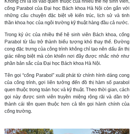
Không chỉ là lối vào quen thuộc của nhiều thế hệ sinh viên,
cổng Parabol của Đại học Bách khoa Hà Nội còn gắn với
những câu chuyện đặc biệt về kiến trúc, lịch sử và tinh
thần khoa học của ngôi trường kỹ thuật hàng đầu cả nước.
Trong ký ức của nhiều thế hệ sinh viên Bách khoa, cổng
Parabol từ lâu trở thành biểu tượng khó thay thế. Đường
cong đặc trưng của công trình không chỉ tạo nên dấu ấn thị
giác riêng biệt mà còn khiến nơi đây được nhắc nhớ như
phần bản sắc của Đại học Bách khoa Hà Nội.
Tên gọi “cổng Parabol” xuất phát từ chính hình dáng cong
của công trình, gợi liên tưởng đến đồ thị hàm số parabol
quen thuộc trong toán học và kỹ thuật. Theo thời gian, cách
gọi này được sinh viên truyền miệng rộng rãi và dần trở
thành cái tên quen thuộc hơn cả tên gọi hành chính của
cổng trường.