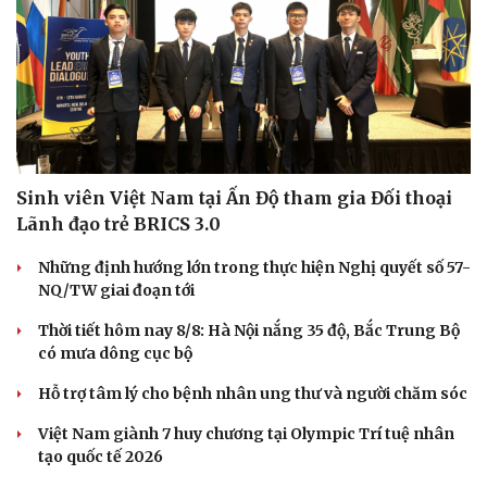
Sinh viên Việt Nam tại Ấn Độ tham gia Đối thoại
Lãnh đạo trẻ BRICS 3.0
Những định hướng lớn trong thực hiện Nghị quyết số 57-
NQ/TW giai đoạn tới
Thời tiết hôm nay 8/8: Hà Nội nắng 35 độ, Bắc Trung Bộ
có mưa dông cục bộ
Du lịch
Podcast
Hỗ trợ tâm lý cho bệnh nhân ung thư và người chăm sóc
Tư vấn
Câu chuyện thời sự
Việt Nam giành 7 huy chương tại Olympic Trí tuệ nhân
Săn Tour
Đọc truyện đêm khuya
tạo quốc tế 2026
check-in
Cửa sổ tình yêu
Kể chuyện cho bé