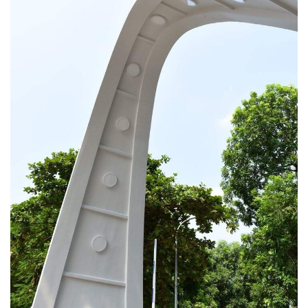
Kinh tế
Thị trường
Bất động sản
Giá vàng
Khởi nghiệp
Tiêu dùng
Tỷ giá
Chứng khoán