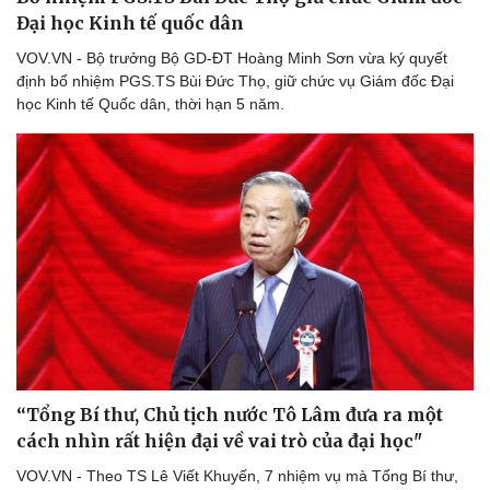
Đại học Kinh tế quốc dân
VOV.VN - Bộ trưởng Bộ GD-ĐT Hoàng Minh Sơn vừa ký quyết
định bổ nhiệm PGS.TS Bùi Đức Thọ, giữ chức vụ Giám đốc Đại
học Kinh tế Quốc dân, thời hạn 5 năm.
Sức khỏe
Đời sống
Dinh dưỡng - món ngon
Nhà đẹp
Cây thuốc
Blog
Sản phụ khoa
Tình yêu - Gia đình
Nhi khoa
Nam khoa
Làm đẹp - giảm cân
Phòng mạch online
Ăn sạch sống khỏe
“Tổng Bí thư, Chủ tịch nước Tô Lâm đưa ra một
cách nhìn rất hiện đại về vai trò của đại học"
VOV.VN - Theo TS Lê Viết Khuyến, 7 nhiệm vụ mà Tổng Bí thư,