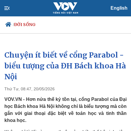
English
ĐỜI SỐNG
/
Chuyện ít biết về cổng Parabol -
Chính trị
Xã hội
Đảng
Tin 24h
biểu tượng của ĐH Bách khoa Hà
Tổ chức nhân sự
Dự báo thời tiết
Nội
Quốc hội
Giáo dục
Nhận diện sự thật
Dấu ấn VOV
Việc làm
Thứ Tư, 08:47, 20/05/2026
Biển đảo
VOV.VN - Hơn nửa thế kỷ tồn tại, cổng Parabol của Đại
học Bách khoa Hà Nội không chỉ là biểu tượng mà còn
gắn với giai thoại đặc biệt về toán học và tinh thần
khoa học.