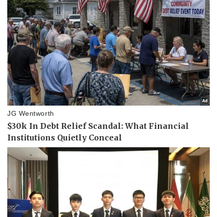
Doanh nghiệp
Công nghệ
Thông tin doanh nghiệp
Sành điệu
Doanh nghiệp 24h
Tin Công nghệ
Doanh nhân
Trải nghiệm
Vì cộng đồng
Chuyển đổi số