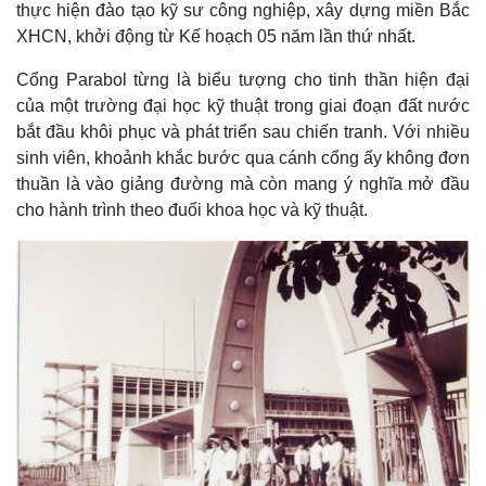
thực hiện đào tạo kỹ sư công nghiệp, xây dựng miền Bắc
XHCN, khởi động từ Kế hoạch 05 năm lần thứ nhất.
Cổng Parabol từng là biểu tượng cho tinh thần hiện đại
của một trường đại học kỹ thuật trong giai đoạn đất nước
bắt đầu khôi phục và phát triển sau chiến tranh. Với nhiều
sinh viên, khoảnh khắc bước qua cánh cổng ấy không đơn
thuần là vào giảng đường mà còn mang ý nghĩa mở đầu
cho hành trình theo đuổi khoa học và kỹ thuật.
Thế giới
Multimedia
Quan sát
Video
Cuộc sống đó đây
Ảnh
Hồ sơ
E-Magazine
Infographic