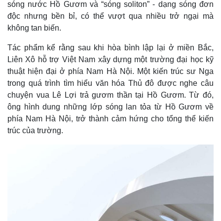
sóng nước Hồ Gươm và “sóng soliton” - dạng sóng đơn
độc nhưng bền bỉ, có thể vượt qua nhiều trở ngại mà
không tan biến.
Tác phẩm kể rằng sau khi hòa bình lập lại ở miền Bắc,
Liên Xô hỗ trợ Việt Nam xây dựng một trường đại học kỹ
thuật hiện đại ở phía Nam Hà Nội. Một kiến trúc sư Nga
trong quá trình tìm hiểu văn hóa Thủ đô được nghe câu
chuyện vua Lê Lợi trả gươm thần tại Hồ Gươm. Từ đó,
ông hình dung những lớp sóng lan tỏa từ Hồ Gươm về
phía Nam Hà Nội, trở thành cảm hứng cho tổng thể kiến
trúc của trường.