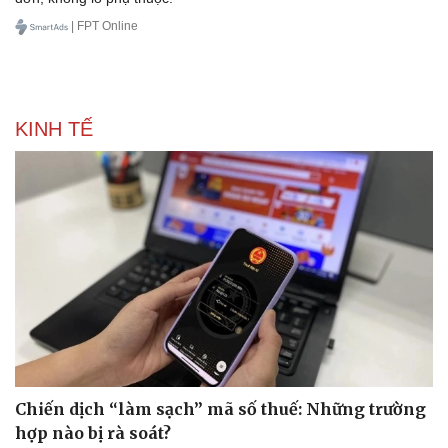
| FPT Online
KINH TẾ
Văn hóa
Giải trí
Sân khấu - Điện ảnh
Nghệ sĩ
Văn học
Thời trang
Âm nhạc
Sao Việt
Di sản
Chiến dịch “làm sạch” mã số thuế: Những trường
hợp nào bị rà soát?