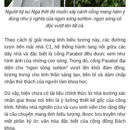
Giá cà phê
Người kỹ sư Nga thời đó muốn xây cánh cổng mang hàm ý
đúng như ý nghĩa của ngọn sóng soliton- ngọn sóng cô
độc vượt lên tất cả.
Theo cách lý giải mang tính biểu tượng này, các đường
lượn trên mái nhà C1, hệ thống hành lang nối giữa các
dãy nhà và đặc biệt là cổng Parabol đều được xem như
hình ảnh của những con sóng. Trong đó, cổng Parabol đại
diện cho “ngọn sóng soliton” vượt lên khỏi đám đông,
tượng trưng cho tinh thần sáng tạo, bền bỉ và dám chấp
nhận thử thách của người làm khoa học.
Dù vậy, hiện chưa có tài liệu chính thức từ nhà trường xác
nhận giai thoại nói trên là ý tưởng thiết kế gốc của công
trình. Nhiều nhà nghiên cứu và cựu sinh viên cho rằng đây
là câu chuyện mang tính biểu tượng, được lưu truyền như
một phần ký ức văn hóa đặc biệt của cộng đồng Bách
khoa.