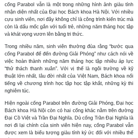
cổng Parabol vẫn là một trong những hình ảnh giàu tính
nhận diện nhất của Đại học Bách khoa Hà Nội. Với nhiều
cựu sinh viên, nơi đây không chỉ là công trình kiến trúc mà
còn là dấu mốc gắn với tuổi trẻ, những năm tháng học tập
và khát vọng vươn lên bằng tri thức.
Trong nhiều năm, sinh viên thường đùa rằng “bước qua
cổng Parabol để đến đường Giải Phóng” như cách nói về
việc hoàn thành những năm tháng học tập nhiều áp lực
“thử thách thanh xuân”. Với vị thế là ngôi trường về kỹ
thuật lớn nhất, lâu đời nhất của Việt Nam, Bách khoa nổi
tiếng về chương trình học tập học tập khắt, những kỳ thi
nghiêm túc.
Hiện ngoài cổng Parabol trên đường Giải Phóng, Đại học
Bách khoa Hà Nội còn có hai cổng khác nằm trên đường
Đại Cồ Việt và Trần Đại Nghĩa. Dù cổng Trần Đại Nghĩa là
nơi đi lại chính của sinh viên hiện nay, cổng Parabol vẫn
Pháp luật
Quân sự - Quốc phòng
được xem là biểu tượng giàu tính ký ức đối với nhiều thế