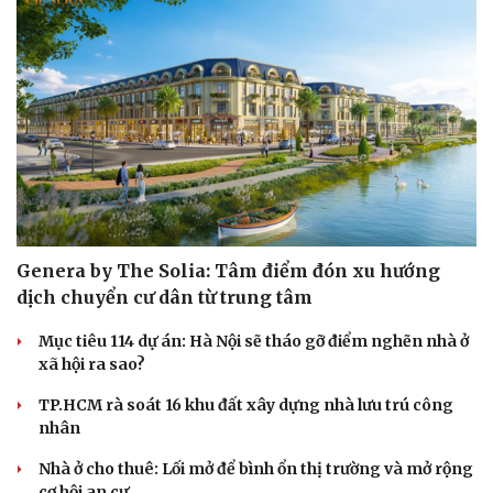
Genera by The Solia: Tâm điểm đón xu hướng
dịch chuyển cư dân từ trung tâm
Mục tiêu 114 dự án: Hà Nội sẽ tháo gỡ điểm nghẽn nhà ở
xã hội ra sao?
TP.HCM rà soát 16 khu đất xây dựng nhà lưu trú công
nhân
Nhà ở cho thuê: Lối mở để bình ổn thị trường và mở rộng
cơ hội an cư