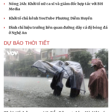
Nóng 24h: Khởi tố nữ ca sĩ và giám đốc hợp tác với BH
Media
Khởi tố chủ kênh YouTube Phương Diễm Huyền
Đình chỉ hiệu trưởng liên quan đường dây cá độ bóng đá
Du lịch
Podcast
ở Nghệ An
Tư vấn
Câu chuyện thời sự
Săn Tour
Đọc truyện đêm khuya
DỰ BÁO THỜI TIẾT
check-in
Cửa sổ tình yêu
Kể chuyện cho bé
Hạt giống tâm hồn