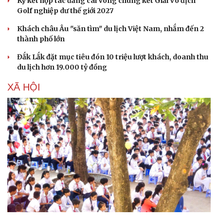
Ký kết hợp tác đăng cai Vòng chung kết Giải Vô địch
Cây thuốc
Blog
Golf nghiệp dư thế giới 2027
Sản phụ khoa
Tình yêu - Gia đình
Khách châu Âu "săn tìm" du lịch Việt Nam, nhắm đến 2
Nhi khoa
thành phố lớn
Nam khoa
Làm đẹp - giảm cân
Đắk Lắk đặt mục tiêu đón 10 triệu lượt khách, doanh thu
Phòng mạch online
du lịch hơn 19.000 tỷ đồng
Ăn sạch sống khỏe
XÃ HỘI