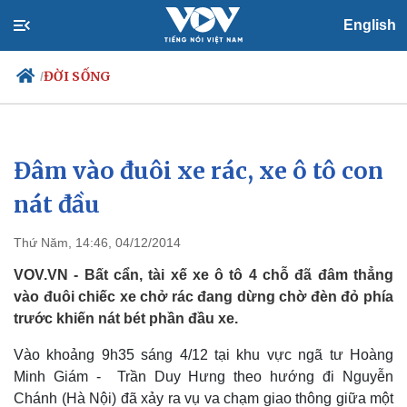
English
ĐỜI SỐNG
/
Đâm vào đuôi xe rác, xe ô tô con
Chính trị
Xã hội
Đảng
Tin 24h
nát đầu
Tổ chức nhân sự
Dự báo thời tiết
Quốc hội
Giáo dục
Thứ Năm, 14:46, 04/12/2014
Nhận diện sự thật
Dấu ấn VOV
Việc làm
VOV.VN - Bất cẩn, tài xế xe ô tô 4 chỗ đã đâm thẳng
Biển đảo
vào đuôi chiếc xe chở rác đang dừng chờ đèn đỏ phía
trước khiến nát bét phần đầu xe.
Vào khoảng 9h35 sáng 4/12 tại khu vực ngã tư Hoàng
Minh Giám - Trần Duy Hưng theo hướng đi Nguyễn
Chánh (Hà Nội) đã xảy ra vụ va chạm giao thông giữa một