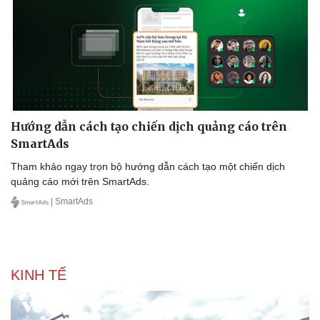
Doanh nghiệp
Công nghệ
Hướng dẫn cách tạo chiến dịch quảng cáo trên
Thông tin doanh nghiệp
Sành điệu
SmartAds
Doanh nghiệp 24h
Tin Công nghệ
Tham khảo ngay trọn bộ hướng dẫn cách tạo một chiến dịch
Doanh nhân
Trải nghiệm
quảng cáo mới trên SmartAds.
Vì cộng đồng
Chuyển đổi số
| SmartAds
KINH TẾ