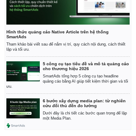
Thế giới
Multimedia
Quan sát
Video
Cuộc sống đó đây
Ảnh
Hồ sơ
E-Magazine
Hình thức quảng cáo Native Article trên hệ thống
SmartAds
Infographic
Tham khảo bài viết sau để nắm vị trí, quy cách nội dung, cách thiết
lập và tối ưu.
5 công cụ tạo tiêu đề và mô tả quảng cáo
cho thương hiệu 2026
SmartAds tổng hợp 5 công cụ tạo headline
quảng cáo bằng AI giúp tiết kiệm thời gian và tối
ưu.
6 bước xây dựng media plan: từ nghiên
cứu đối thủ đến đo lường
Dưới đây là chi tiết các bước quan trọng để lập
một Media Plan.