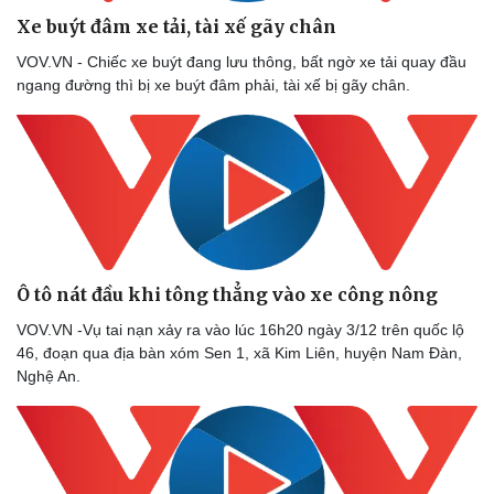
Xe buýt đâm xe tải, tài xế gãy chân
VOV.VN - Chiếc xe buýt đang lưu thông, bất ngờ xe tải quay đầu
ngang đường thì bị xe buýt đâm phải, tài xế bị gãy chân.
Ô tô nát đầu khi tông thẳng vào xe công nông
VOV.VN -Vụ tai nạn xảy ra vào lúc 16h20 ngày 3/12 trên quốc lộ
46, đoạn qua địa bàn xóm Sen 1, xã Kim Liên, huyện Nam Đàn,
Nghệ An.
Thể thao
Ô tô - Xe máy
Bóng đá
Ô tô
Lịch thi đấu bóng đá
Xe máy
Thế giới thể thao
Tư vấn
eSports