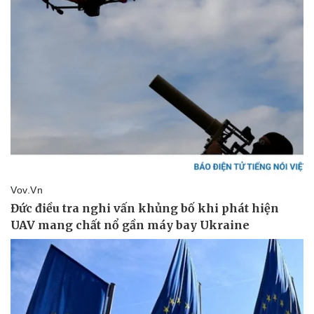
Pháp luật
Quân sự - Quốc phòng
Vụ án
Vũ khí
Tin nóng
Việt Nam
Tư vấn luật
Phân tích