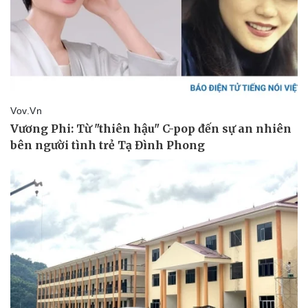
Kinh tế
Thị trường
Bất động sản
Giá vàng
Khởi nghiệp
Tiêu dùng
Tỷ giá
Chứng khoán
Giá cà phê