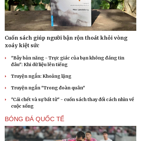
Cuốn sách giúp người bận rộn thoát khỏi vòng
xoáy kiệt sức
"Bẫy bản năng - Trực giác của bạn không đáng tin
đâu": Khi dữ liệu lên tiếng
Truyện ngắn: Khoảng lặng
Truyện ngắn "Trong đoàn quân"
Văn hóa
Giải trí
"Cái chết và sự bất tử" - cuốn sách thay đổi cách nhìn về
Sân khấu - Điện ảnh
Nghệ sĩ
cuộc sống
Văn học
Thời trang
Âm nhạc
Sao Việt
BÓNG ĐÁ QUỐC TẾ
Di sản