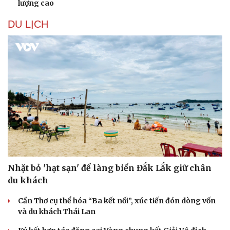
lượng cao
DU LỊCH
Nhặt bỏ 'hạt sạn' để làng biển Đắk Lắk giữ chân
du khách
Cần Thơ cụ thể hóa “Ba kết nối”, xúc tiến đón dòng vốn
và du khách Thái Lan
Sức khỏe
Đời sống
Dinh dưỡng - món ngon
Nhà đẹp