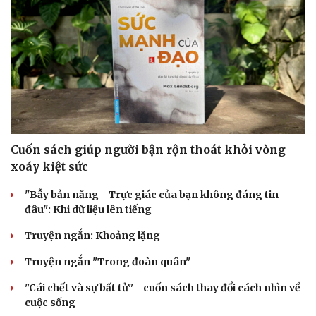
Cuốn sách giúp người bận rộn thoát khỏi vòng
xoáy kiệt sức
"Bẫy bản năng - Trực giác của bạn không đáng tin
đâu": Khi dữ liệu lên tiếng
Truyện ngắn: Khoảng lặng
Văn hóa
Giải trí
Sân khấu - Điện ảnh
Nghệ sĩ
Truyện ngắn "Trong đoàn quân"
Văn học
Thời trang
"Cái chết và sự bất tử" - cuốn sách thay đổi cách nhìn về
Âm nhạc
Sao Việt
cuộc sống
Di sản