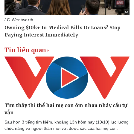
Tin liên quan
Tìm thấy thi thể hai mẹ con ôm nhau nhảy cầu tự
Thể thao
Ô tô - Xe máy
vẫn
Bóng đá
Ô tô
Sau hơn 3 tiếng tìm kiếm, khoảng 13h hôm nay (19/10) lực lượng
Lịch thi đấu bóng đá
Xe máy
chức năng và người thân mới vớt được xác của hai mẹ con.
Thế giới thể thao
Tư vấn