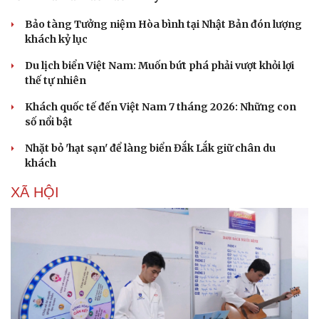
Sức khỏe
Đời sống
Dinh dưỡng - món ngon
Nhà đẹp
Bảo tàng Tưởng niệm Hòa bình tại Nhật Bản đón lượng
Cây thuốc
Blog
khách kỷ lục
Sản phụ khoa
Tình yêu - Gia đình
Nhi khoa
Du lịch biển Việt Nam: Muốn bứt phá phải vượt khỏi lợi
Nam khoa
thế tự nhiên
Làm đẹp - giảm cân
Khách quốc tế đến Việt Nam 7 tháng 2026: Những con
Phòng mạch online
số nổi bật
Ăn sạch sống khỏe
Nhặt bỏ 'hạt sạn' để làng biển Đắk Lắk giữ chân du
khách
XÃ HỘI