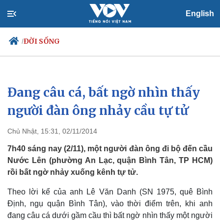
English
ĐỜI SỐNG
/
Đang câu cá, bất ngờ nhìn thấy
Chính trị
Xã hội
Đảng
Tin 24h
người đàn ông nhảy cầu tự tử
Tổ chức nhân sự
Dự báo thời tiết
Quốc hội
Giáo dục
Chủ Nhật, 15:31, 02/11/2014
Nhận diện sự thật
Dấu ấn VOV
Việc làm
7h40 sáng nay (2/11), một người đàn ông đi bộ đến cầu
Biển đảo
Nước Lên (phường An Lạc, quận Bình Tân, TP HCM)
rồi bất ngờ nhảy xuống kênh tự tử.
Theo lời kể của anh Lê Văn Danh (SN 1975, quê Bình
Định, ngụ quận Bình Tân), vào thời điểm trên, khi anh
đang câu cá dưới gầm cầu thì bất ngờ nhìn thấy một người