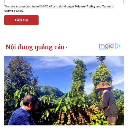
This site is protected by reCAPTCHA and the Google
Privacy Policy
and
Terms of
Service
apply.
Gửi tin
Kinh tế
Thị trường
Bất động sản
Giá vàng
Khởi nghiệp
Tiêu dùng
Tỷ giá
Chứng khoán
Giá cà phê