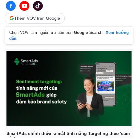
Thế giới
Multimedia
Thêm VOV trên Google
Quan sát
Video
Cuộc sống đó đây
Ảnh
Chọn VOV làm nguồn ưu tiên trên
Google Search
.
Xem hướng
Hồ sơ
E-Magazine
dẫn.
Infographic
SmartAds chính thức ra mắt tính năng Targeting theo 'cảm