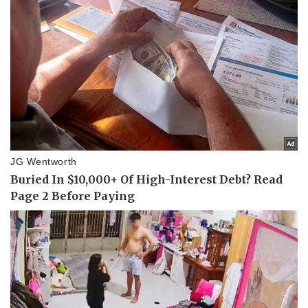
Pháp luật
Quân sự - Quốc phòng
Vụ án
Vũ khí
Tin nóng
Việt Nam
Tư vấn luật
Phân tích