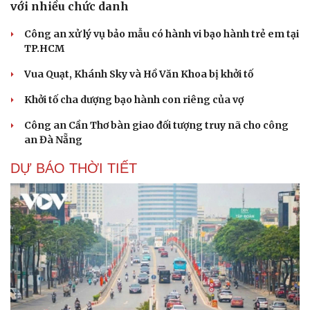
với nhiều chức danh
Công an xử lý vụ bảo mẫu có hành vi bạo hành trẻ em tại
TP.HCM
Vua Quạt, Khánh Sky và Hồ Văn Khoa bị khởi tố
Khởi tố cha dượng bạo hành con riêng của vợ
Du lịch
Podcast
Tư vấn
Câu chuyện thời sự
Công an Cần Thơ bàn giao đối tượng truy nã cho công
Săn Tour
Đọc truyện đêm khuya
an Đà Nẵng
check-in
Cửa sổ tình yêu
Kể chuyện cho bé
DỰ BÁO THỜI TIẾT
Hạt giống tâm hồn