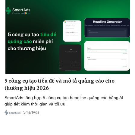
Doanh nghiệp
Công nghệ
Thông tin doanh nghiệp
Sành điệu
Doanh nghiệp 24h
Tin Công nghệ
Doanh nhân
Trải nghiệm
5 công cụ tạo tiêu đề và mô tả quảng cáo cho
Vì cộng đồng
Chuyển đổi số
thương hiệu 2026
SmartAds tổng hợp 5 công cụ tạo headline quảng cáo bằng AI
giúp tiết kiệm thời gian và tối ưu.
| SmartAds