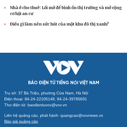
Nhà ở cho thuê: Lối mở để bình ổn thị trường và mở rộng
cơ hội an cư
Điều gì làm nên sức hút của một khu đô thị xanh?
BÁO ĐIỆN TỬ TIẾNG NÓI VIỆT NAM
Trụ sở: 37 Bà Triệu, phường Cửa Nam, Hà Nội
Điện thoại: 84-24-22105148, 84-24-39785691
Thư điện tử: baodientuvov@vov.vn
Liên hệ quảng cáo, phát hành: quangcao@vovnews.vn
Báo giá quảng cáo