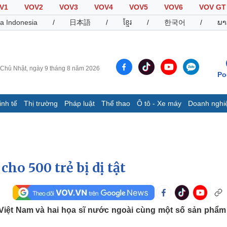
V1
VOV2
VOV3
VOV4
VOV5
VOV6
VOV GT
a Indonesia
/
日本語
/
ខ្មែរ
/
한국어
/
ພາ
Chủ Nhật, ngày 9 tháng 8 năm 2026
Po
inh tế
Thị trường
Pháp luật
Thể thao
Ô tô - Xe máy
Doanh nghi
Thế giới
Multimedia
K
Quan sát
Video
B
Cuộc sống đó đây
Ảnh
K
Hồ sơ
E-Magazine
ho 500 trẻ bị dị tật
Infographic
Thể thao
Ô tô - Xe máy
D
ĩ Việt Nam và hai họa sĩ nước ngoài cùng một số sản phẩ
Bóng đá
Ô tô
T