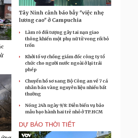
Tây Ninh cảnh báo bẫy "việc nhẹ
lương cao" ở Campuchia
Làm rõ đối tượng gây tai nạn giao
thông khiến một phụ nữ tử vong rồi bỏ
trốn
ác
tử
Khởi tố vợ chồng giám đốc công ty tổ
chức cho người nước ngoài ở lại trái
phép
Chuyển hồ sơ sang Bộ Công an về 7 cá
nhân bán vàng nguyên liệu nhiều bất
thường
Nóng 24h ngày 9/8: Diễn biến vụ bảo
mẫu bạo hành hai trẻ nhỏ ở TP.HCM
DỰ BÁO THỜI TIẾT
u ứng