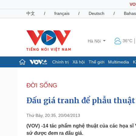
VO
中文
/
français
/
Deutsch
/
Bahas
36°C
Hà Nội
Chính trị
Xã hội
Thế giới
Multimedia
K
Chính trị
Xã hội
Đảng
Tin 24h
ĐỜI SỐNG
Tổ chức nhân sự
Dự báo thời tiết
Quốc hội
Giáo dục
Đấu giá tranh để phẫu thuật c
Nhận diện sự thật
Dấu ấn VOV
Việc làm
Biển đảo
Thứ Bảy, 20:35, 20/04/2013
Pháp luật
Quân sự - Quốc phòng
(VOV) -14 tác phẩm nghệ thuật của các họa s
sứ được đem ra đấu giá.
Vụ án
Vũ khí