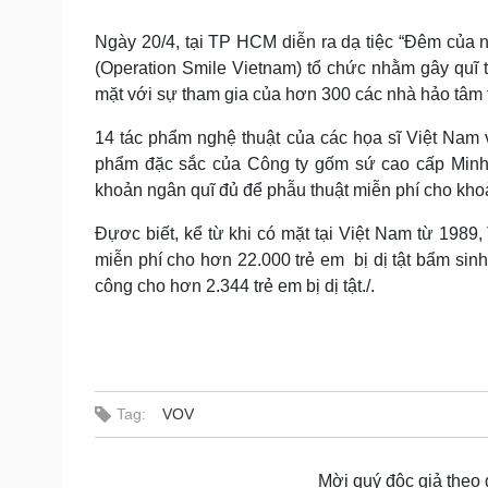
Tin nóng
Việt Nam
Tư vấn luật
Phân tích
Ngày 20/4, tại TP HCM diễn ra dạ tiệc “Đêm của 
(Operation Smile Vietnam) tổ chức nhằm gây quĩ tà
mặt với sự tham gia của hơn 300 các nhà hảo tâm 
Sức khỏe
Đời sống
14 tác phẩm nghệ thuật của các họa sĩ Việt Nam
Dinh dưỡng - món ngon
Nhà đẹp
phẩm đặc sắc của Công ty gốm sứ cao cấp Minh
Cây thuốc
Blog
khoản ngân quĩ đủ để phẫu thuật miễn phí cho kho
Sản phụ khoa
Tình yêu - Gia đình
Nhi khoa
Đựơc biết, kể từ khi có mặt tại Việt Nam từ 1989
Nam khoa
miễn phí cho hơn 22.000 trẻ em bị dị tật bẩm sin
Làm đẹp - giảm cân
Phòng mạch online
công cho hơn 2.344 trẻ em bị dị tật./.
Ăn sạch sống khỏe
Cải chính
Tag:
VOV
Mời quý độc giả theo