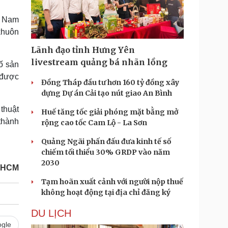
Doanh nghiệp 24h
Tin Công nghệ
Doanh nhân
Trải nghiệm
t Nam
ì cộng đồng
Chuyển đổi số
 khuôn
Lãnh đạo tỉnh Hưng Yên
u lịch
Podcast
livestream quảng bá nhãn lồng
ố sản
Tư vấn
Câu chuyện thời sự
 được
Săn Tour
Đọc truyện đêm khuya
Đồng Tháp đầu tư hơn 160 tỷ đồng xây
heck-in
Cửa sổ tình yêu
dựng Dự án Cải tạo nút giao An Bình
Kể chuyện cho bé
thuật
Huế tăng tốc giải phóng mặt bằng mở
Hạt giống tâm hồn
thành
rộng cao tốc Cam Lộ - La Sơn
Quảng Ngãi phấn đấu đưa kinh tế số
chiếm tối thiểu 30% GRDP vào năm
2030
P HCM
Tạm hoãn xuất cảnh với người nộp thuế
không hoạt động tại địa chỉ đăng ký
DU LỊCH
gle