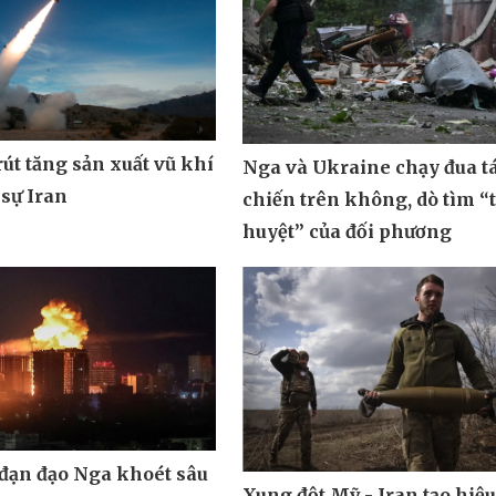
út tăng sản xuất vũ khí
Nga và Ukraine chạy đua t
 sự Iran
chiến trên không, dò tìm “
huyệt” của đối phương
 đạn đạo Nga khoét sâu
Xung đột Mỹ - Iran tạo hiệ