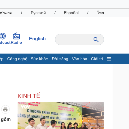
ສາລາວ
/
Русский
/
Español
/
ไทย
English
dcast
Radio
ệp
Công nghệ
Sức khỏe
Đời sống
Văn hóa
Giải trí
inh tế
Thị trường
ất động sản
Giá vàng
hởi nghiệp
Tiêu dùng
Tỷ giá
KINH TẾ
Chứng khoán
Giá cà phê
oanh nghiệp
Công nghệ
m gốm
hông tin doanh nghiệp
Sành điệu