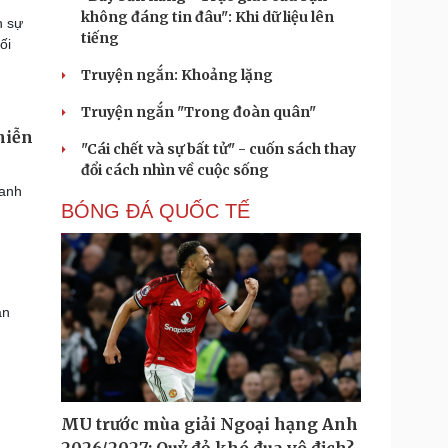
không đáng tin đâu": Khi dữ liệu lên
h sự
tiếng
ối
Truyện ngắn: Khoảng lặng
Truyện ngắn "Trong đoàn quân"
miễn
"Cái chết và sự bất tử" - cuốn sách thay
đổi cách nhìn về cuộc sống
hanh
BÓNG ĐÁ QUỐC TẾ
àn
MU trước mùa giải Ngoại hạng Anh