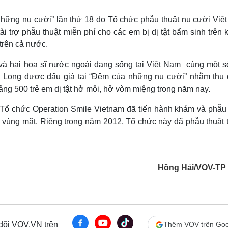
Lịch thi đấu bóng đá
Xe máy
Thế giới thể thao
Tư vấn
những nụ cười” lần thứ 18 do Tổ chức phẫu thuật nụ cười Việ
eSports
V
i trợ phẫu thuật miễn phí cho các em bị dị tật bẩm sinh trên
Hậu trường
trên cả nước.
Văn hóa
Giải trí
D
 và hai họa sĩ nước ngoài đang sống tại Việt Nam cùng một s
Sân khấu - Điện ảnh
Nghệ sĩ
 Long được đấu giá tại “Đêm của những nụ cười” nhằm thu
Văn học
Thời trang
ảng 500 trẻ em dị tật hở môi, hở vòm miệng trong năm nay.
Âm nhạc
Sao Việt
c
Di sản
, Tổ chức Operation Smile Vietnam đã tiến hành khám và phẫu 
h vùng mặt. Riêng trong năm 2012, Tổ chức này đã phẫu thuật 
Hồng Hải/VOV-T
 dõi VOV.VN trên
Thêm VOV trên Goo