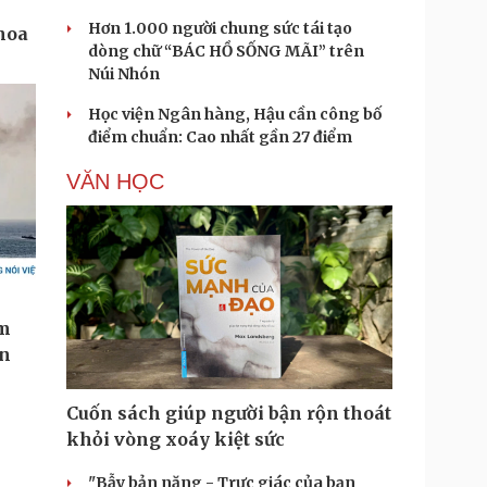
Hơn 1.000 người chung sức tái tạo
dòng chữ “BÁC HỒ SỐNG MÃI” trên
Núi Nhón
Học viện Ngân hàng, Hậu cần công bố
điểm chuẩn: Cao nhất gần 27 điểm
VĂN HỌC
Cuốn sách giúp người bận rộn thoát
khỏi vòng xoáy kiệt sức
"Bẫy bản năng - Trực giác của bạn