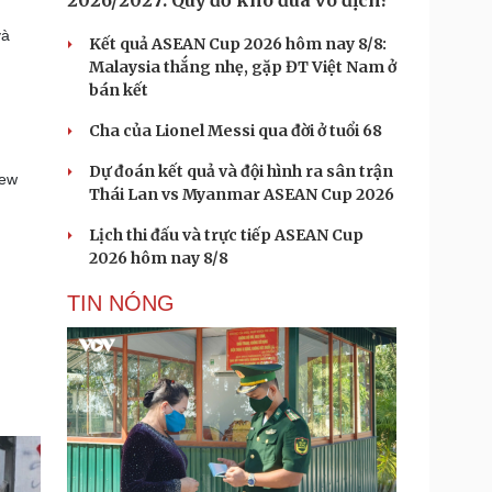
2026/2027: Quỷ đỏ khó đua vô địch?
và
Kết quả ASEAN Cup 2026 hôm nay 8/8:
Malaysia thắng nhẹ, gặp ĐT Việt Nam ở
bán kết
Cha của Lionel Messi qua đời ở tuổi 68
Dự đoán kết quả và đội hình ra sân trận
New
Thái Lan vs Myanmar ASEAN Cup 2026
Lịch thi đấu và trực tiếp ASEAN Cup
2026 hôm nay 8/8
TIN NÓNG