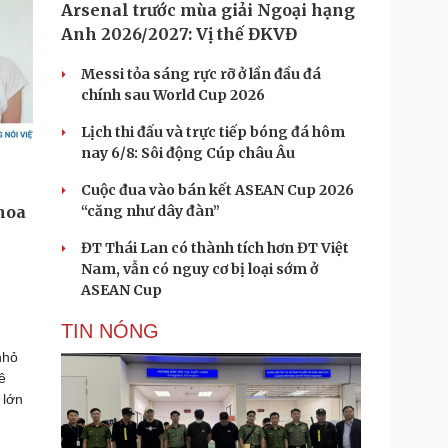
Arsenal trước mùa giải Ngoại hạng
Anh 2026/2027: Vị thế ĐKVĐ
Messi tỏa sáng rực rỡ ở lần đầu đá
chính sau World Cup 2026
Lịch thi đấu và trực tiếp bóng đá hôm
nay 6/8: Sôi động Cúp châu Âu
Cuộc đua vào bán kết ASEAN Cup 2026
“căng như dây đàn”
ĐT Thái Lan có thành tích hơn ĐT Việt
Nam, vẫn có nguy cơ bị loại sớm ở
ASEAN Cup
TIN NÓNG
nhỏ
ê
 lớn