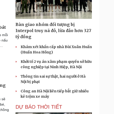
Bàn giao nhóm đối tượng bị
bát
Interpol truy nã đỏ, lừa đảo hơn 327
p mỗi
tỷ đồng
ề nấu
p…
Khám xét khẩn cấp nhà Bùi Xuân Huấn
(Huấn Hoa Hồng)
Khởi tố 2 vụ án xâm phạm quyền sở hữu
công nghiệp tại Ninh Hiệp, Hà Nội
Thông tin sai sự thật, hai người ở Hà
Nội bị phạt
úng
Công an Hà Nội liên tiếp bắt giữ nhiều
kẻ trộm xe máy
u sẽ
 bé,
DỰ BÁO THỜI TIẾT
 chồng