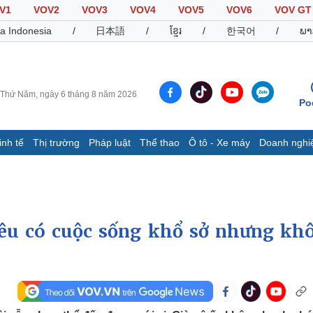
V1
VOV2
VOV3
VOV4
VOV5
VOV6
VOV GT
a Indonesia
/
日本語
/
ខ្មែរ
/
한국어
/
ພາ
Thứ Năm, ngày 6 tháng 8 năm 2026
Po
inh tế
Thị trường
Pháp luật
Thể thao
Ô tô - Xe máy
Doanh nghi
Thế giới
Multimedia
K
Quan sát
Video
B
Cuộc sống đó đây
Ảnh
K
Hồ sơ
E-Magazine
êu có cuộc sống khổ sở nhưng kh
Infographic
Thể thao
Ô tô - Xe máy
D
Bóng đá
Ô tô
T