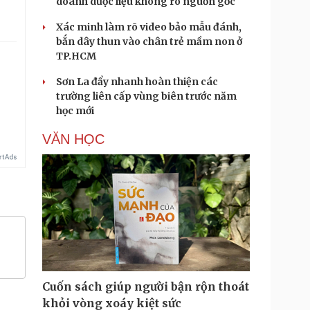
doanh dược liệu không rõ nguồn gốc
Xác minh làm rõ video bảo mẫu đánh,
bắn dây thun vào chân trẻ mầm non ở
TP.HCM
Sơn La đẩy nhanh hoàn thiện các
trường liên cấp vùng biên trước năm
học mới
VĂN HỌC
Cuốn sách giúp người bận rộn thoát
khỏi vòng xoáy kiệt sức