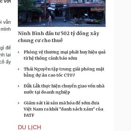
c với
Doanh nghiệp 24h
Tin Công nghệ
Doanh nhân
Trải nghiệm
ì cộng đồng
Chuyển đổi số
ôi vẫn
 mình
u lịch
Podcast
Ninh Bình đầu tư 502 tỷ đồng xây
Tư vấn
Câu chuyện thời sự
chung cư cho thuê
Săn Tour
Đọc truyện đêm khuya
 gì để
heck-in
Phòng vệ thương mại phát huy hiệu quả
Cửa sổ tình yêu
nh lại
từ hệ thống cảnh báo sớm
Kể chuyện cho bé
cô ấy
Hạt giống tâm hồn
Thái Nguyên tập trung giải phóng mặt
bằng dự án cao tốc CT07
Đắk Lắk thực hiện chuyển giao vốn nhà
nước tại doanh nghiệp
Giám sát tài sản mã hóa để sớm đưa
Việt Nam ra khỏi "danh sách xám" của
FATF
DU LỊCH