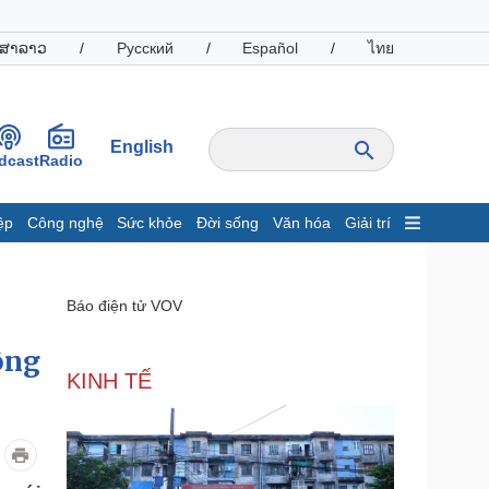
ສາລາວ
/
Русский
/
Español
/
ไทย
English
dcast
Radio
ệp
Công nghệ
Sức khỏe
Đời sống
Văn hóa
Giải trí
inh tế
Thị trường
ất động sản
Giá vàng
Báo điện tử VOV
hởi nghiệp
Tiêu dùng
Tỷ giá
ông
Chứng khoán
KINH TẾ
Giá cà phê
oanh nghiệp
Công nghệ
hông tin doanh nghiệp
Sành điệu