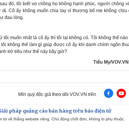
sau đó, tôi biết vợ chồng họ không hạnh phúc, người chồng v
y dị. Cô ấy không muốn chia tay vì thương bố mẹ không chịu
sự đau lòng.
hứ tôi muốn nhất là cô ấy thì tôi lại không có. Tôi không thể nà
tôi không thể làm gì giúp được cô ấy khi danh chính ngôn thu
cảnh trớ trêu như thế này bây giờ?
Tiểu My/VOV.VN 
Mời quý độc giả theo dõi VOV.VN trên
iải pháp quảng cáo bán hàng trên báo điện tử
iện tử về thẳng website riêng. Chủ động chốt đơn, không lo phụ thuộc.