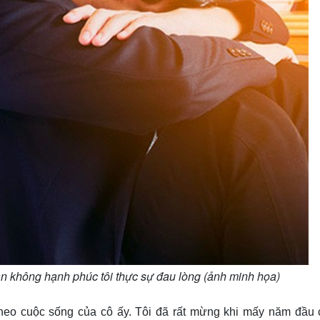
n không hạnh phúc tôi thực sự đau lòng (ảnh minh họa)
 theo cuộc sống của cô ấy. Tôi đã rất mừng khi mấy năm đầu 