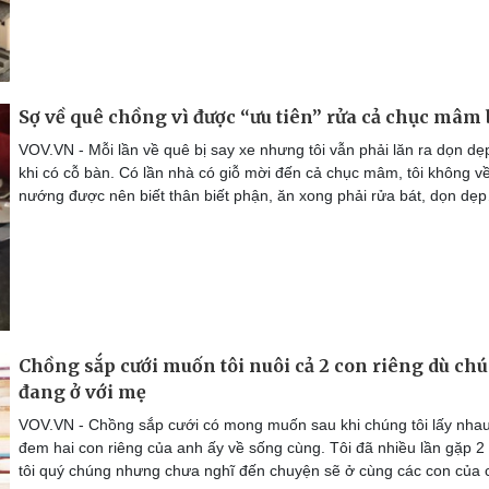
Sợ về quê chồng vì được “ưu tiên” rửa cả chục mâm 
VOV.VN - Mỗi lần về quê bị say xe nhưng tôi vẫn phải lăn ra dọn dẹ
khi có cỗ bàn. Có lần nhà có giỗ mời đến cả chục mâm, tôi không v
nướng được nên biết thân biết phận, ăn xong phải rửa bát, dọn dẹ
Chồng sắp cưới muốn tôi nuôi cả 2 con riêng dù ch
đang ở với mẹ
VOV.VN - Chồng sắp cưới có mong muốn sau khi chúng tôi lấy nha
đem hai con riêng của anh ấy về sống cùng. Tôi đã nhiều lần gặp 2
tôi quý chúng nhưng chưa nghĩ đến chuyện sẽ ở cùng các con của