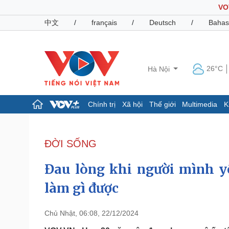
VO
中文
/
français
/
Deutsch
/
Bahas
26°C
Hà Nội
Chính trị
Xã hội
Thế giới
Multimedia
K
Chính trị
Xã hội
Đảng
Tin 24h
ĐỜI SỐNG
Tổ chức nhân sự
Dự báo thời tiết
Quốc hội
Giáo dục
Đau lòng khi người mình y
Nhận diện sự thật
Dấu ấn VOV
Việc làm
làm gì được
Biển đảo
Pháp luật
Quân sự - Quốc phòng
Chủ Nhật, 06:08, 22/12/2024
Vụ án
Vũ khí