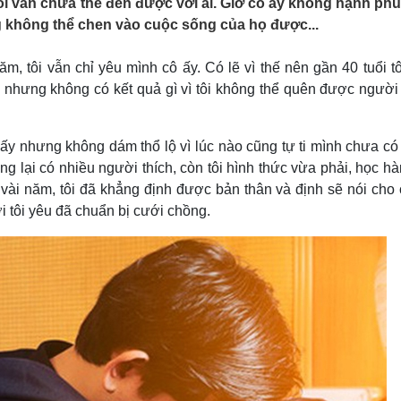
i vẫn chưa thể đến được với ai. Giờ cô ấy không hạnh phú
Lịch thi đấu bóng đá
Xe máy
g không thể chen vào cuộc sống của họ được...
Thế giới thể thao
Tư vấn
eSports
V
Hậu trường
m, tôi vẫn chỉ yêu mình cô ấy. Có lẽ vì thế nên gần 40 tuổi t
i nhưng không có kết quả gì vì tôi không thể quên được người
Văn hóa
Giải trí
D
Sân khấu - Điện ảnh
Nghệ sĩ
Văn học
Thời trang
 ấy nhưng không dám thổ lộ vì lúc nào cũng tự ti mình chưa có
Âm nhạc
Sao Việt
c
g lại có nhiều người thích, còn tôi hình thức vừa phải, học hà
Di sản
vài năm, tôi đã khẳng định được bản thân và định sẽ nói cho 
 tôi yêu đã chuẩn bị cưới chồng.