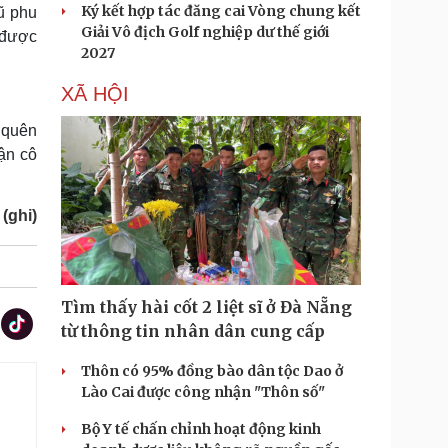
Ký kết hợp tác đăng cai Vòng chung kết
ũ phu
Giải Vô địch Golf nghiệp dư thế giới
 được
2027
XÃ HỘI
o quên
ận cô
(ghi)
Tìm thấy hài cốt 2 liệt sĩ ở Đà Nẵng
từ thông tin nhân dân cung cấp
Thôn có 95% đồng bào dân tộc Dao ở
Lào Cai được công nhận "Thôn số"
Bộ Y tế chấn chỉnh hoạt động kinh