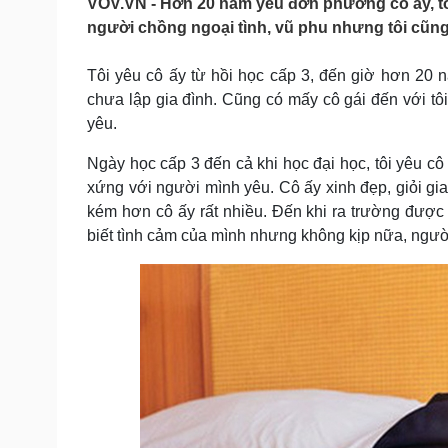
VOV.VN - Hơn 20 năm yêu đơn phương cô ấy, tô
Tin nóng
Việt Nam
người chồng ngoại tình, vũ phu nhưng tôi cũn
Tư vấn luật
Phân tích
Tôi yêu cô ấy từ hồi học cấp 3, đến giờ hơn 20 nă
chưa lập gia đình. Cũng có mấy cô gái đến với tô
Sức khỏe
Đời sống
yêu.
Dinh dưỡng - món ngon
Nhà đẹp
Cây thuốc
Blog
Ngày học cấp 3 đến cả khi học đại học, tôi yêu cô
Sản phụ khoa
Tình yêu - Gia đình
xứng với người mình yêu. Cô ấy xinh đẹp, giỏi gian
Nhi khoa
kém hơn cô ấy rất nhiều. Đến khi ra trường được 
Nam khoa
biết tình cảm của mình nhưng không kịp nữa, người
Làm đẹp - giảm cân
Phòng mạch online
Ăn sạch sống khỏe
Cải chính