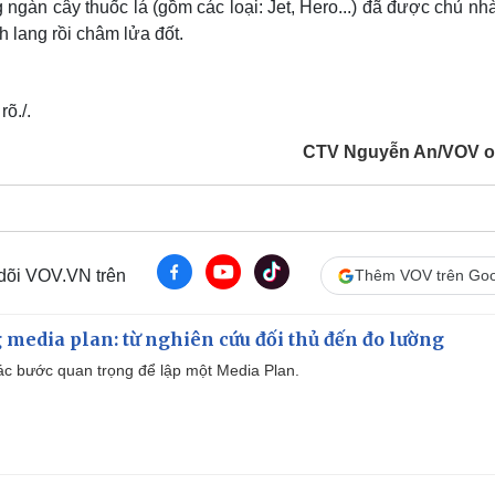
 ngàn cây thuốc lá (gồm các loại: Jet, Hero...) đã được chủ nh
 lang rồi châm lửa đốt.
õ./.
CTV Nguyễn An/VOV o
 dõi VOV.VN trên
Thêm VOV trên Goo
 media plan: từ nghiên cứu đối thủ đến đo lường
 các bước quan trọng để lập một Media Plan.