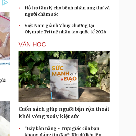
Hỗ trợ tâm lý cho bệnh nhân ung thư và
người chăm sóc
Việt Nam giành 7 huy chương tại
Olympic Trí tuệ nhân tạo quốc tế 2026
VĂN HỌC
Cuốn sách giúp người bận rộn thoát
khỏi vòng xoáy kiệt sức
"Bẫy bản năng - Trực giác của bạn
không đáng tin đâu": Khi dữ liệu lên