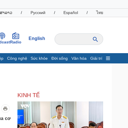
ສາລາວ
/
Русский
/
Español
/
ไทย
English
dcast
Radio
ệp
Công nghệ
Sức khỏe
Đời sống
Văn hóa
Giải trí
inh tế
Thị trường
ất động sản
Giá vàng
hởi nghiệp
Tiêu dùng
Tỷ giá
KINH TẾ
Chứng khoán
Giá cà phê
oanh nghiệp
Công nghệ
ủa cơ
hông tin doanh nghiệp
Sành điệu