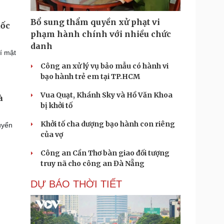
Bổ sung thẩm quyền xử phạt vi
uốc
phạm hành chính với nhiều chức
danh
í mật
Công an xử lý vụ bảo mẫu có hành vi
bạo hành trẻ em tại TP.HCM
Vua Quạt, Khánh Sky và Hồ Văn Khoa
à
bị khởi tố
Khởi tố cha dượng bạo hành con riêng
uyển
của vợ
Công an Cần Thơ bàn giao đối tượng
truy nã cho công an Đà Nẵng
DỰ BÁO THỜI TIẾT