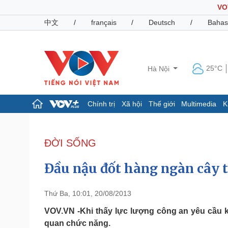
VO
中文
/
français
/
Deutsch
/
Bahas
25°C
Hà Nội
Chính trị
Xã hội
Thế giới
Multimedia
K
Chính trị
Xã hội
Đảng
Tin 24h
ĐỜI SỐNG
Tổ chức nhân sự
Dự báo thời tiết
Quốc hội
Giáo dục
Đầu nậu đốt hàng ngàn cây t
Nhận diện sự thật
Dấu ấn VOV
Việc làm
Biển đảo
Thứ Ba, 10:01, 20/08/2013
Pháp luật
Quân sự - Quốc phòng
VOV.VN -Khi thấy lực lượng công an yêu cầu k
quan chức năng.
Vụ án
Vũ khí