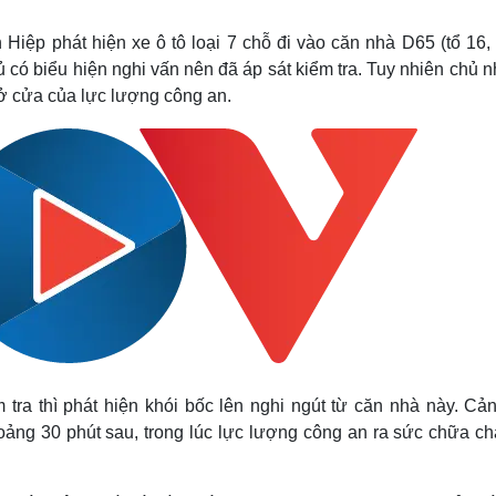
Lịch thi đấu bóng đá
Xe máy
Thế giới thể thao
Tư vấn
ệp phát hiện xe ô tô loại 7 chỗ đi vào căn nhà D65 (tổ 16, 
eSports
V
có biểu hiện nghi vấn nên đã áp sát kiểm tra. Tuy nhiên chủ 
Hậu trường
mở cửa của lực lượng công an.
Văn hóa
Giải trí
D
Sân khấu - Điện ảnh
Nghệ sĩ
Văn học
Thời trang
Âm nhạc
Sao Việt
c
Di sản
tra thì phát hiện khói bốc lên nghi ngút từ căn nhà này. Cản
ng 30 phút sau, trong lúc lực lượng công an ra sức chữa chá