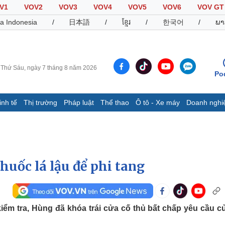
V1
VOV2
VOV3
VOV4
VOV5
VOV6
VOV GT
a Indonesia
/
日本語
/
ខ្មែរ
/
한국어
/
ພາ
Thứ Sáu, ngày 7 tháng 8 năm 2026
Po
inh tế
Thị trường
Pháp luật
Thể thao
Ô tô - Xe máy
Doanh nghi
Thế giới
Multimedia
K
Quan sát
Video
B
Cuộc sống đó đây
Ảnh
K
Hồ sơ
E-Magazine
huốc lá lậu để phi tang
Infographic
Thể thao
Ô tô - Xe máy
D
iểm tra, Hùng đã khóa trái cửa cố thủ bất chấp yêu cầu c
Bóng đá
Ô tô
T