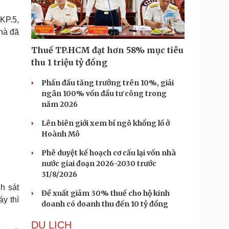
Doanh nghiệp 24h
Tin Công nghệ
Doanh nhân
Trải nghiệm
KP.5,
ì cộng đồng
Chuyển đổi số
nhà đã
Thuế TP.HCM đạt hơn 58% mục tiêu
u lịch
Podcast
thu 1 triệu tỷ đồng
Tư vấn
Câu chuyện thời sự
Săn Tour
Đọc truyện đêm khuya
Phấn đấu tăng trưởng trên 10%, giải
heck-in
Cửa sổ tình yêu
ngân 100% vốn đầu tư công trong
Kể chuyện cho bé
năm 2026
Hạt giống tâm hồn
Lên biên giới xem bí ngô khổng lồ ở
Hoành Mô
Phê duyệt kế hoạch cơ cấu lại vốn nhà
nước giai đoạn 2026-2030 trước
31/8/2026
h sát
Đề xuất giảm 30% thuế cho hộ kinh
y thì
doanh có doanh thu đến 10 tỷ đồng
DU LỊCH