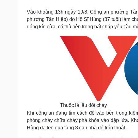
Tin nóng
Việt Nam
Tư vấn luật
Phân tích
Vào khoảng 13h ngày 19/8, Công an phường Tân Hi
phường Tân Hiệp) do Hồ Sĩ Hùng (37 tuổi) làm chủ 
đóng kín cửa, cố thủ bên trong bất chấp yêu cầu 
Sức khỏe
Đời sống
Dinh dưỡng - món ngon
Nhà đẹp
Cây thuốc
Blog
Sản phụ khoa
Tình yêu - Gia đình
Nhi khoa
Nam khoa
Làm đẹp - giảm cân
Phòng mạch online
Ăn sạch sống khỏe
Cải chính
Thuốc lá lậu đốt cháy
Khi công an đang tìm cách để vào bên trong kiểm 
phòng cháy chữa cháy phá khóa vào dập lửa. Khoả
Hùng đã leo qua tầng 3 căn nhà để trốn thoát.