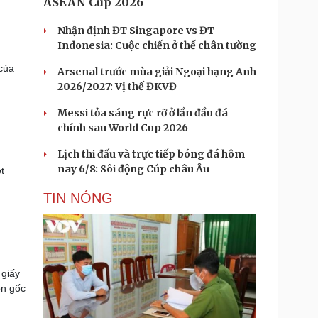
ASEAN Cup 2026
Nhận định ĐT Singapore vs ĐT
Indonesia: Cuộc chiến ở thế chân tường
của
Arsenal trước mùa giải Ngoại hạng Anh
2026/2027: Vị thế ĐKVĐ
Messi tỏa sáng rực rỡ ở lần đầu đá
chính sau World Cup 2026
Lịch thi đấu và trực tiếp bóng đá hôm
nay 6/8: Sôi động Cúp châu Âu
t
TIN NÓNG
 giấy
ồn gốc