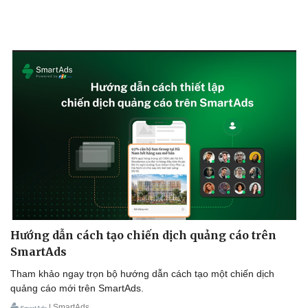
Kinh tế
Thị trường
Bất động sản
Giá vàng
Khởi nghiệp
Tiêu dùng
Tỷ giá
Chứng khoán
Giá cà phê
Hướng dẫn cách tạo chiến dịch quảng cáo trên
SmartAds
Tham khảo ngay trọn bộ hướng dẫn cách tạo một chiến dịch
quảng cáo mới trên SmartAds.
| SmartAds