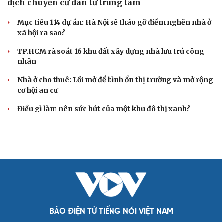
dịch chuyển cư dân từ trung tâm
Mục tiêu 114 dự án: Hà Nội sẽ tháo gỡ điểm nghẽn nhà ở
xã hội ra sao?
TP.HCM rà soát 16 khu đất xây dựng nhà lưu trú công
nhân
Nhà ở cho thuê: Lối mở để bình ổn thị trường và mở rộng
cơ hội an cư
Điều gì làm nên sức hút của một khu đô thị xanh?
Cải chính
BÁO ĐIỆN TỬ TIẾNG NÓI VIỆT NAM