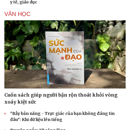
y tế, giáo dục
VĂN HỌC
Doanh nghiệp
Công nghệ
Thông tin doanh nghiệp
Sành điệu
Doanh nghiệp 24h
Tin Công nghệ
Doanh nhân
Trải nghiệm
Vì cộng đồng
Chuyển đổi số
Cuốn sách giúp người bận rộn thoát khỏi vòng
xoáy kiệt sức
"Bẫy bản năng - Trực giác của bạn không đáng tin
đâu": Khi dữ liệu lên tiếng