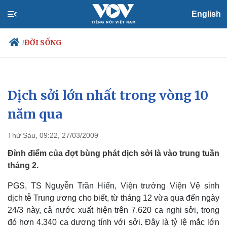
English
ĐỜI SỐNG
/
Dịch sởi lớn nhất trong vòng 10
Chính trị
Xã hội
Đảng
Tin 24h
năm qua
Tổ chức nhân sự
Dự báo thời tiết
Quốc hội
Giáo dục
Thứ Sáu, 09:22, 27/03/2009
Nhận diện sự thật
Dấu ấn VOV
Việc làm
Đỉnh điểm của đợt bùng phát dịch sởi là vào trung tuần
Biển đảo
tháng 2.
PGS, TS Nguyễn Trần Hiển, Viện trưởng Viện Vệ sinh
dịch tễ Trung ương cho biết, từ tháng 12 vừa qua đến ngày
24/3 này, cả nước xuất hiện trên 7.620 ca nghi sởi, trong
đó hơn 4.340 ca dương tính với sởi. Đây là tỷ lệ mắc lớn