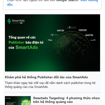
Chọn VOV làm nguồn ưu tiên trên
Google Search
.
Xem hướng
dẫn.
Thế giới
Multimedia
Quan sát
Video
Cuộc sống đó đây
Ảnh
Hồ sơ
E-Magazine
Infographic
Khám phá hệ thống Publisher đối tác của SmartAds
Tham khảo ngay bài viết sau để nắm danh sách publisher trong hệ
thống quảng cáo của SmartAds.
Smartads Targeting: 4 phương thức chọn
trên hệ thống quảng cáo