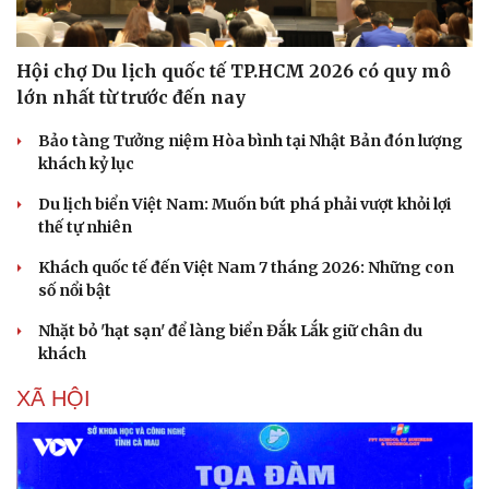
Hội chợ Du lịch quốc tế TP.HCM 2026 có quy mô
lớn nhất từ trước đến nay
Bảo tàng Tưởng niệm Hòa bình tại Nhật Bản đón lượng
khách kỷ lục
Du lịch biển Việt Nam: Muốn bứt phá phải vượt khỏi lợi
thế tự nhiên
Thể thao
Ô tô - Xe máy
Khách quốc tế đến Việt Nam 7 tháng 2026: Những con
Bóng đá
Ô tô
số nổi bật
Lịch thi đấu bóng đá
Xe máy
Nhặt bỏ 'hạt sạn' để làng biển Đắk Lắk giữ chân du
Thế giới thể thao
Tư vấn
khách
eSports
Hậu trường
XÃ HỘI