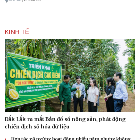
KINH TẾ
Pháp luật
Quân sự - Quốc phòng
Đắk Lắk ra mắt Bản đồ số nông sản, phát động
Vụ án
Vũ khí
chiến dịch số hóa dữ liệu
Tin nóng
Việt Nam
Tư vấn luật
Phân tích
Hợp tác xã ngừng hoạt động nhiều năm nhưng không