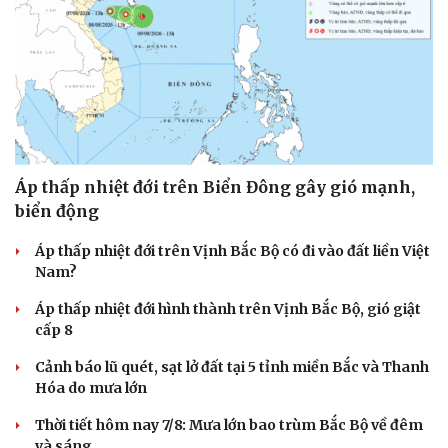
Văn hóa
Giải trí
Sân khấu - Điện ảnh
Nghệ sĩ
Văn học
Thời trang
Âm nhạc
Sao Việt
Di sản
Áp thấp nhiệt đới trên Biển Đông gây gió mạnh,
biển động
Áp thấp nhiệt đới trên Vịnh Bắc Bộ có đi vào đất liền Việt
Nam?
Áp thấp nhiệt đới hình thành trên Vịnh Bắc Bộ, gió giật
cấp 8
Cảnh báo lũ quét, sạt lở đất tại 5 tỉnh miền Bắc và Thanh
Hóa do mưa lớn
Thời tiết hôm nay 7/8: Mưa lớn bao trùm Bắc Bộ về đêm
và sáng