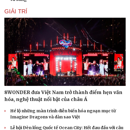
GIẢI TRÍ
8WONDER đưa Việt Nam trở thành điểm hẹn văn
hóa, nghệ thuật nổi bật của châu Á
Du lịch
Podcast
Tư vấn
Câu chuyện thời sự
Hé lộ những màn trình diễn biến hóa ngoạn mục từ
Săn Tour
Đọc truyện đêm khuya
Imagine Dragons và dàn sao Việt
check-in
Cửa sổ tình yêu
Kể chuyện cho bé
Lễ hội Đèn lồng Quốc tế Ocean City: Hết đau đầu với câu