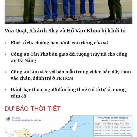
Vua Quạt, Khánh Sky và Hồ Văn Khoa bị khởi tố
Khởi tố cha dượng bạo hành con riêng của vợ
Công an Cần Thơ bàn giao đối tượng truy nã cho công
an Đà Nẵng
Công an làm việc với bảo mẫu trong video bắn dây thun
vào chân, đánh trẻ ở TP.HCM
Đánh bạc thua, người đàn ông thuê 6 ô tô tự lái mang
cầm cố
DỰ BÁO THỜI TIẾT