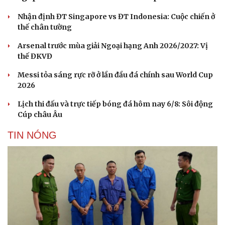
Nhận định ĐT Singapore vs ĐT Indonesia: Cuộc chiến ở
Sức khỏe
Đời sống
thế chân tường
Dinh dưỡng - món ngon
Nhà đẹp
Cây thuốc
Blog
Arsenal trước mùa giải Ngoại hạng Anh 2026/2027: Vị
Sản phụ khoa
Tình yêu - Gia đình
thế ĐKVĐ
Nhi khoa
Nam khoa
Messi tỏa sáng rực rỡ ở lần đầu đá chính sau World Cup
Làm đẹp - giảm cân
2026
Phòng mạch online
Lịch thi đấu và trực tiếp bóng đá hôm nay 6/8: Sôi động
Ăn sạch sống khỏe
Cúp châu Âu
TIN NÓNG