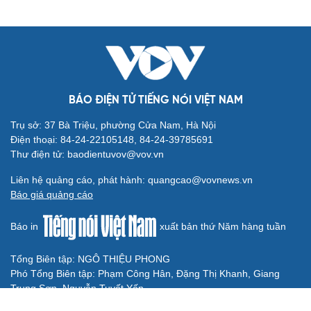
Thành phố Thủ Đức đi đầu trend đi chơi Noel sớm
BẤT ĐỘNG SẢN
Genera by The Solia: Tâm điểm đón xu hướng
dịch chuyển cư dân từ trung tâm
Mục tiêu 114 dự án: Hà Nội sẽ tháo gỡ điểm nghẽn nhà ở
xã hội ra sao?
TP.HCM rà soát 16 khu đất xây dựng nhà lưu trú công
nhân
Nhà ở cho thuê: Lối mở để bình ổn thị trường và mở rộng
cơ hội an cư
Điều gì làm nên sức hút của một khu đô thị xanh?