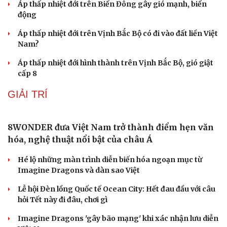
Bổ sung thẩm quyền xử phạt vi phạm hành chính
với nhiều chức danh
Công an xử lý vụ bảo mẫu có hành vi bạo hành trẻ em tại
TP.HCM
Vua Quạt, Khánh Sky và Hồ Văn Khoa bị khởi tố
Cải chính
Khởi tố cha dượng bạo hành con riêng của vợ
Công an Cần Thơ bàn giao đối tượng truy nã cho công
an Đà Nẵng
DỰ BÁO THỜI TIẾT
Thời tiết ngày 8/8: Hà Nội nắng 35 độ, Bắc Trung
Bộ có mưa dông cục bộ
Áp thấp nhiệt đới ít có khả năng mạnh lên thành bão