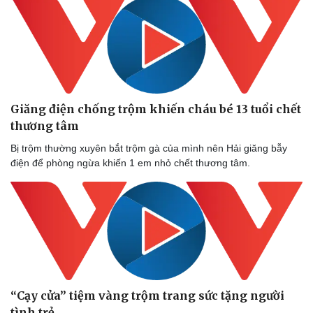
Thể thao
Ô tô - Xe máy
Bóng đá
Ô tô
Lịch thi đấu bóng đá
Xe máy
Thế giới thể thao
Tư vấn
eSports
Hậu trường
Giăng điện chống trộm khiến cháu bé 13 tuổi chết
thương tâm
Bị trộm thường xuyên bắt trộm gà của mình nên Hải giăng bẫy
điện để phòng ngừa khiến 1 em nhỏ chết thương tâm.
“Cạy cửa” tiệm vàng trộm trang sức tặng người
tình trẻ