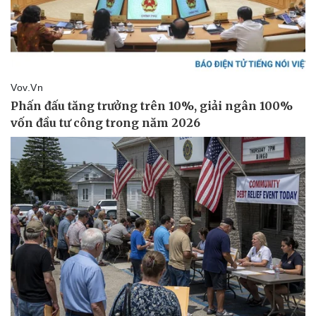
Pháp luật
Quân sự - Quốc phòng
Vụ án
Vũ khí
Tin nóng
Việt Nam
Tư vấn luật
Phân tích