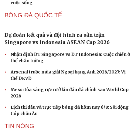
Cuốn sách giúp người bận rộn thoát khỏi vòng
xoáy kiệt sức
"Bẫy bản năng - Trực giác của bạn không đáng tin
đâu": Khi dữ liệu lên tiếng
Truyện ngắn: Khoảng lặng
Truyện ngắn "Trong đoàn quân"
"Cái chết và sự bất tử" - cuốn sách thay đổi cách nhìn về