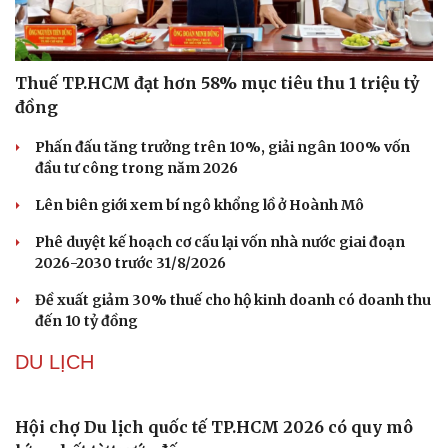
KINH TẾ
Văn hóa
Giải trí
Sân khấu - Điện ảnh
Nghệ sĩ
Văn học
Thời trang
Âm nhạc
Sao Việt
Di sản
Thuế TP.HCM đạt hơn 58% mục tiêu thu 1 triệu tỷ
đồng
Phấn đấu tăng trưởng trên 10%, giải ngân 100% vốn
đầu tư công trong năm 2026
Lên biên giới xem bí ngô khổng lồ ở Hoành Mô