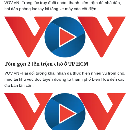
VOV.VN -Trong lúc truy đuổi nhóm thanh niên trộm đồ nhà dân,
hai dân phòng lạc tay lái tông xe máy vào cột điện...
Sức khỏe
Đời sống
Dinh dưỡng - món ngon
Nhà đẹp
Cây thuốc
Blog
Sản phụ khoa
Tình yêu - Gia đình
Tóm gọn 2 tên trộm chó ở TP HCM
Nhi khoa
Nam khoa
VOV.VN -Hai đối tượng khai nhận đã thực hiện nhiều vụ trộm chó,
Làm đẹp - giảm cân
mèo tại khu vực dọc tuyến đường từ thành phố Biên Hoà đến các
Phòng mạch online
địa bàn lân cận.
Ăn sạch sống khỏe