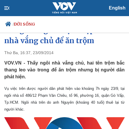
English
ĐỜI SỐNG
/
Dùng thang tre đột nhập vào
nhà vắng chủ để ăn trộm
Thứ Ba, 16:37, 23/09/2014
Chính trị
Xã hội
Đảng
Tin 24h
VOV.VN - Thấy ngôi nhà vắng chủ, hai tên trộm bắc
Tổ chức nhân sự
Dự báo thời tiết
thang leo vào trong để ăn trộm nhưng bị người dân
Quốc hội
Giáo dục
phát hiện.
Nhận diện sự thật
Dấu ấn VOV
Việc làm
Vụ việc trên được người dân phát hiện vào khoảng 7h ngày 23/9, tại
Biển đảo
ngôi nhà số 486/12 Phạm Văn Chiêu, tổ 96, phường 16, quận Gò Vấp,
Tp.HCM. Ngôi nhà trên do anh Nguyên (khoảng 40 tuổi) thuê lại từ
người khác.