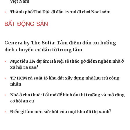
Áp thấp nhiệt đới trên Biển Đông gây gió mạnh, biển
động
Áp thấp nhiệt đới trên Vịnh Bắc Bộ có đi vào đất liền Việt
Nam?
Áp thấp nhiệt đới hình thành trên Vịnh Bắc Bộ, gió giật
cấp 8
GIẢI TRÍ
8WONDER đưa Việt Nam trở thành điểm hẹn văn
hóa, nghệ thuật nổi bật của châu Á
Hé lộ những màn trình diễn biến hóa ngoạn mục từ
Imagine Dragons và dàn sao Việt
Lễ hội Đèn lồng Quốc tế Ocean City: Hết đau đầu với câu
hỏi Tết này đi đâu, chơi gì
Imagine Dragons 'gây bão mạng' khi xác nhận lưu diễn
Việt Nam