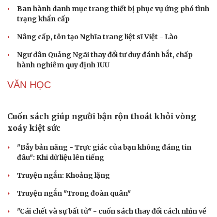
khách
XÃ HỘI
Hỗ trợ tâm lý cho bệnh nhân ung thư và người
chăm sóc
Việt Nam giành 7 huy chương tại Olympic Trí tuệ nhân
tạo quốc tế 2026
Ban hành danh mục trang thiết bị phục vụ ứng phó tình
trạng khẩn cấp
Nâng cấp, tôn tạo Nghĩa trang liệt sĩ Việt - Lào
Du lịch
Podcast
Ngư dân Quảng Ngãi thay đổi tư duy đánh bắt, chấp
Tư vấn
Câu chuyện thời sự
hành nghiêm quy định IUU
Săn Tour
Đọc truyện đêm khuya
check-in
Cửa sổ tình yêu
VĂN HỌC
Kể chuyện cho bé
Hạt giống tâm hồn