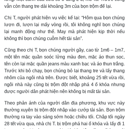
vẫn còn thang tre dài khoảng 3m của bọn trộm để lại.
Chị T, người phát hiện vụ việc kể lại: “Hôm qua bọn chúng
lượn đi, lượn lại mấy vòng rồi, tôi không nghĩ bọn chúng
lại manh động như thế. May mà phát hiện kịp thời nếu
không thì bọn chúng cuỗm hết tài sản”.
Cũng theo chị T, bọn chúng người gầy, cao từ 1m6 – 1m7,
một tên mặc quần soóc lửng màu đen, mặc áo thun sọc,
tên còn lại mặc quần jeans màu xanh bạc và áo thun trắng.
Trước khi bỏ chạy, bọn chúng bỏ lại thang tre và lấy thang
nhôm của ngôi nhà trên. Được biết, khoảng 25 tết vừa rồi,
ngôi nhà này cũng bị trộm đột nhập phá 4 ổ khóa nhưng
được người dân phát hiện nên không bị mất tài sản.
Theo phản ánh của người dân địa phương, khu vực này
thường xuyên bị trộm đột nhập vào cướp tài sản. Bọn trộm
thường ra tay vào sáng sớm hoặc chiều tối. Chập tối ngày
28 tết vừa qua, nhà chị T. bị trộm phá hai ổ khóa và lấy đi 1