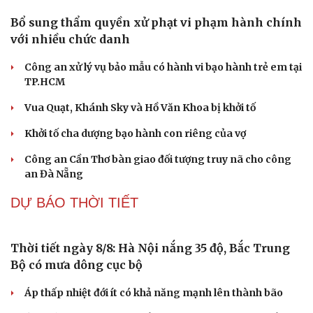
cuộc sống
BÓNG ĐÁ QUỐC TẾ
Dự đoán kết quả và đội hình ra sân trận
Singapore vs Indonesia ASEAN Cup 2026
Nhận định ĐT Singapore vs ĐT Indonesia: Cuộc chiến ở
thế chân tường
Arsenal trước mùa giải Ngoại hạng Anh 2026/2027: Vị
thế ĐKVĐ
Messi tỏa sáng rực rỡ ở lần đầu đá chính sau World Cup
2026
Lịch thi đấu và trực tiếp bóng đá hôm nay 6/8: Sôi động
Cúp châu Âu
TIN NÓNG