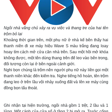
Ngôi nhà vắng chủ xảy ra vụ việc và thang tre của hai tên
trộm bỏ lại
Khoảng thời gian trên, một phụ nữ ở nhà kế bên thấy hai
thanh niên đi xe máy hiệu Wave S màu trắng đang loay
hoay tìm cách mở cửa căn nhà trên. Sau một hồi mở khóa
không được, một tên dùng thang trên để leo vào bên trong,
đối tượng còn lại ở bên ngoài cảnh giới.
Nghi bọn chúng là trộm nên người phụ nữ này liền gọi một
thanh niên khác đến kiểm tra. Nghe tiếng hô hoán, tên trộm
đang leo ở trên lầu vội nhảy xuống đất và lên xe máy cùng
đồng bọn tẩu thoát.
Ghi nhận tại hiện trường, ngôi nhà gồm 1 trệt, 2 lầu và 1
lửng. Một cánh của cửa sổ ở tầng 2 bị mở ra. Trước cổng