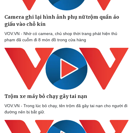
Camera ghi lại hình ảnh phụ nữ trộm quần áo
giấu vào chỗ kín
VOV.VN - Nhờ có camera, chủ shop thời trang phát hiện thủ
phạm đã cuỗm đi 8 món đồ trong cửa hàng
Doanh nghiệp
Công nghệ
Trộm xe máy bỏ chạy gây tai nạn
Thông tin doanh nghiệp
Sành điệu
Doanh nghiệp 24h
Tin Công nghệ
VOV.VN - Trong lúc bỏ chạy, tên trộm đã gây tai nạn cho người đi
Doanh nhân
Trải nghiệm
đường nên bị bắt giữ.
Vì cộng đồng
Chuyển đổi số