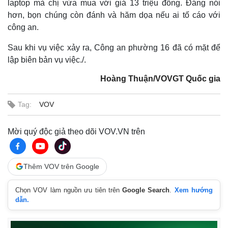
laptop mà chị vừa mua với giá 13 triệu đồng. Đáng nói
hơn, bọn chúng còn đánh và hăm dọa nếu ai tố cáo với
công an.
Thế giới
Multimedia
Quan sát
Video
Sau khi vụ việc xảy ra, Công an phường 16 đã có mặt để
Cuộc sống đó đây
Ảnh
lập biên bản vụ việc./.
Hồ sơ
E-Magazine
Infographic
Hoàng Thuận/VOVGT Quốc gia
Tag:
VOV
Mời quý độc giả theo dõi VOV.VN trên
Thêm VOV trên Google
Chọn VOV làm nguồn ưu tiên trên
Google Search
.
Xem hướng
dẫn.