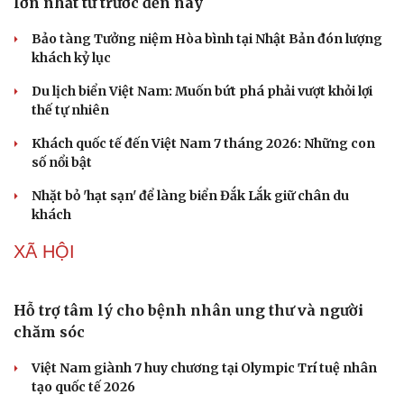
Phê duyệt kế hoạch cơ cấu lại vốn nhà nước giai đoạn
2026-2030 trước 31/8/2026
Đề xuất giảm 30% thuế cho hộ kinh doanh có doanh thu
đến 10 tỷ đồng
DU LỊCH
Hội chợ Du lịch quốc tế TP.HCM 2026 có quy mô
lớn nhất từ trước đến nay
Bảo tàng Tưởng niệm Hòa bình tại Nhật Bản đón lượng
khách kỷ lục
Du lịch biển Việt Nam: Muốn bứt phá phải vượt khỏi lợi
thế tự nhiên
Khách quốc tế đến Việt Nam 7 tháng 2026: Những con
số nổi bật
Nhặt bỏ 'hạt sạn' để làng biển Đắk Lắk giữ chân du