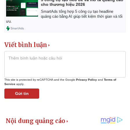
cho thương hiệu 2026
SmartAds tổng hợp 5 công cụ tạo headline
quảng cáo bằng AI giúp tiết kiệm thời gian và tối
ưu.
Viết bình luận
This site is protected by reCAPTCHA and the Google
Privacy Policy
and
Terms of
Service
apply.
Gửi tin
Kinh tế
Thị trường
Bất động sản
Giá vàng
Khởi nghiệp
Tiêu dùng
Tỷ giá
Chứng khoán