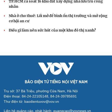
TP.HCM rà soát 16 khu đất xây dựng nhà lưu trú công
nhân
Cải chính
Nhà ở cho thuê: Lối mở để bình ổn thị trường và mở rộng
cơ hội an cư
Điều gì làm nên sức hút của một khu đô thị xanh?
BÁO ĐIỆN TỬ TIẾNG NÓI VIỆT NAM
Trụ sở: 37 Bà Triệu, phường Cửa Nam, Hà Nội
Điện thoại: 84-24-22105148, 84-24-39785691
Thư điện tử: baodientuvov@vov.vn
Liên hệ quảng cáo, phát hành: quangcao@vovnews.vn