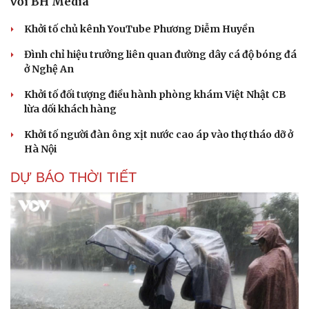
với BH Media
Khởi tố chủ kênh YouTube Phương Diễm Huyền
Đình chỉ hiệu trưởng liên quan đường dây cá độ bóng đá
ở Nghệ An
Khởi tố đối tượng điều hành phòng khám Việt Nhật CB
lừa dối khách hàng
Khởi tố người đàn ông xịt nước cao áp vào thợ tháo dỡ ở
Hà Nội
DỰ BÁO THỜI TIẾT
Văn hóa
Giải trí
Sân khấu - Điện ảnh
Nghệ sĩ
Văn học
Thời trang
Âm nhạc
Sao Việt
Di sản