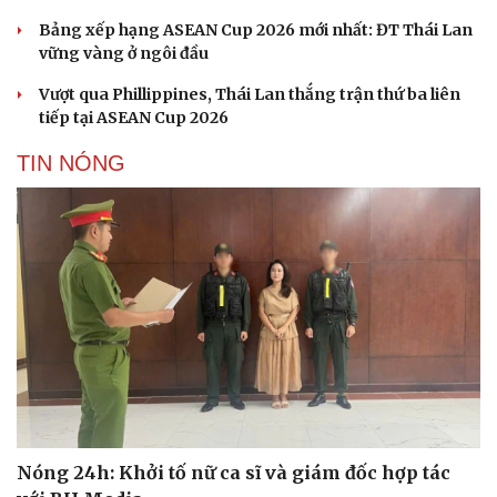
Nam khoa
Bảng xếp hạng ASEAN Cup 2026 mới nhất: ĐT Thái Lan
Làm đẹp - giảm cân
vững vàng ở ngôi đầu
Phòng mạch online
Ăn sạch sống khỏe
Vượt qua Phillippines, Thái Lan thắng trận thứ ba liên
tiếp tại ASEAN Cup 2026
TIN NÓNG
Nóng 24h: Khởi tố nữ ca sĩ và giám đốc hợp tác