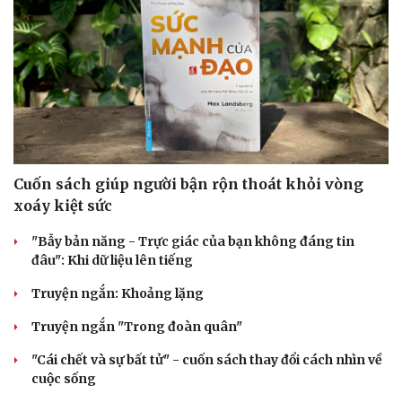
Doanh nghiệp
Công nghệ
Thông tin doanh nghiệp
Sành điệu
Doanh nghiệp 24h
Tin Công nghệ
Doanh nhân
Trải nghiệm
Vì cộng đồng
Chuyển đổi số
Cuốn sách giúp người bận rộn thoát khỏi vòng
xoáy kiệt sức
"Bẫy bản năng - Trực giác của bạn không đáng tin
đâu": Khi dữ liệu lên tiếng
Truyện ngắn: Khoảng lặng
Truyện ngắn "Trong đoàn quân"
"Cái chết và sự bất tử" - cuốn sách thay đổi cách nhìn về
cuộc sống