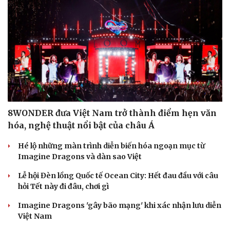
Du lịch
Podcast
Tư vấn
Câu chuyện thời sự
Săn Tour
Đọc truyện đêm khuya
8WONDER đưa Việt Nam trở thành điểm hẹn văn
check-in
Cửa sổ tình yêu
hóa, nghệ thuật nổi bật của châu Á
Kể chuyện cho bé
Hạt giống tâm hồn
Hé lộ những màn trình diễn biến hóa ngoạn mục từ
Imagine Dragons và dàn sao Việt
Lễ hội Đèn lồng Quốc tế Ocean City: Hết đau đầu với câu
hỏi Tết này đi đâu, chơi gì
Imagine Dragons 'gây bão mạng' khi xác nhận lưu diễn
Việt Nam