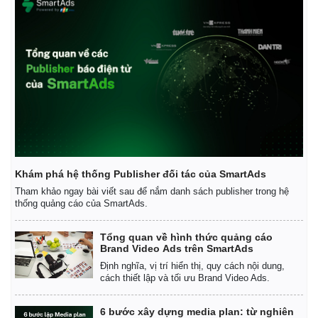
Thế giới
Multimedia
Quan sát
Video
Cuộc sống đó đây
Ảnh
Hồ sơ
E-Magazine
Infographic
Khám phá hệ thống Publisher đối tác của SmartAds
Tham khảo ngay bài viết sau để nắm danh sách publisher trong hệ
thống quảng cáo của SmartAds.
Tổng quan về hình thức quảng cáo
Brand Video Ads trên SmartAds
Định nghĩa, vị trí hiển thị, quy cách nội dung,
cách thiết lập và tối ưu Brand Video Ads.
6 bước xây dựng media plan: từ nghiên