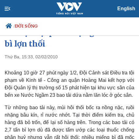
English
ĐỜI SỐNG
/
Hà Nội: Lại phát hiện gần 3 tấn
bì lợn thối
Thứ Ba, 15:33, 02/02/2010
Chính trị
Xã hội
Đảng
Tin 24h
Khoảng 10 giờ 27 phút ngày 1/2, Đội Cảnh sát Điều tra tội
Tổ chức nhân sự
Dự báo thời tiết
Quốc hội
Giáo dục
phạm về Kinh tế - Công an quận Hoàng Mai kết hợp với
Nhận diện sự thật
Dấu ấn VOV
Đội Quản lý thị trường số 15 phát hiện tại khu vực sân của
Việc làm
bến xe Nước Ngầm 23 bao tải dứa nằm lăn lóc ở góc sân.
Biển đảo
Từ những bao tải này, mùi hôi thối bốc ra nồng nặc, ruồi
nhặng bâu kín, rỉ nước nhớt. Tại thời điểm kiểm tra, chủ
hàng đã bỏ trốn, để lại số hàng trên. Trong các bao tải có
2,7 tấn bì lợn dù đã được tẩm ướp các loại thuốc chống
phân huỷ nhưng vẫn rất hôi thối; nhiều miếng bì đã mốc