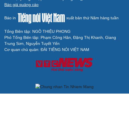
Báo giá quảng cáo
Báo in
xuất bản thứ Năm hàng tuần
Tổng Biên tập: NGÔ THIỆU PHONG
Phó Tổng Biên tập: Phạm Công Hân, Đặng Thị Khanh, Giang
Trung Sơn, Nguyễn Tuyết Yến
Cơ quan chủ quản: ĐÀI TIẾNG NÓI VIỆT NAM
Không được sao chép lại bất kỳ thông tin nào từ website này khi
chưa có sự đồng ý bằng văn bản của Báo Điện tử Tiếng nói Việt
Nam
Giấy phép số 27/GP-BVHTTDL của Bộ Văn hóa, Thể thao và Du
lịch cấp ngày 25/04/2025