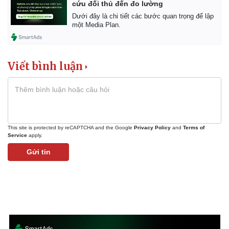
cứu đối thủ đến đo lường
Dưới đây là chi tiết các bước quan trọng để lập
một Media Plan.
Viết bình luận
This site is protected by reCAPTCHA and the Google
Privacy Policy
and
Terms of
Service
apply.
Gửi tin
Kinh tế
Thị trường
Bất động sản
Giá vàng