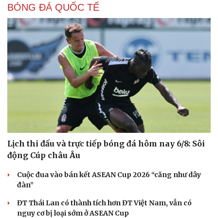
BÓNG ĐÁ QUỐC TẾ
Lịch thi đấu và trực tiếp bóng đá hôm nay 6/8: Sôi
động Cúp châu Âu
Sức khỏe
Đời sống
Cuộc đua vào bán kết ASEAN Cup 2026 “căng như dây
Dinh dưỡng - món ngon
Nhà đẹp
đàn”
Cây thuốc
Blog
ĐT Thái Lan có thành tích hơn ĐT Việt Nam, vẫn có
Sản phụ khoa
Tình yêu - Gia đình
nguy cơ bị loại sớm ở ASEAN Cup
Nhi khoa