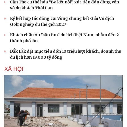
Cần Thơ cụ thể hóa “Ba kết nối”, xúc tiến đón dòng vốn
và du khách Thái Lan
Ký kết hợp tác đăng cai Vòng chung kết Giải Vô địch
Golf nghiệp dư thế giới 2027
Khách châu Âu "săn tìm" du lịch Việt Nam, nhắm đến 2
thành phố lớn
Thể thao
Ô tô - Xe máy
Bóng đá
Ô tô
Đắk Lắk đặt mục tiêu đón 10 triệu lượt khách, doanh thu
Lịch thi đấu bóng đá
Xe máy
du lịch hơn 19.000 tỷ đồng
Thế giới thể thao
Tư vấn
eSports
XÃ HỘI
Hậu trường