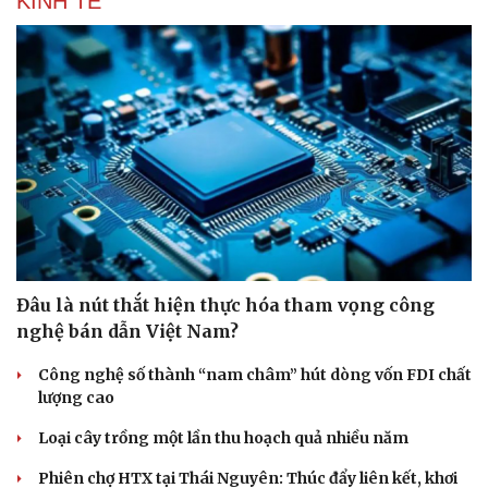
KINH TẾ
Đâu là nút thắt hiện thực hóa tham vọng công
Pháp luật
Quân sự - Quốc phòng
nghệ bán dẫn Việt Nam?
Vụ án
Vũ khí
Công nghệ số thành “nam châm” hút dòng vốn FDI chất
Tin nóng
Việt Nam
lượng cao
Tư vấn luật
Phân tích
Loại cây trồng một lần thu hoạch quả nhiều năm
Phiên chợ HTX tại Thái Nguyên: Thúc đẩy liên kết, khơi