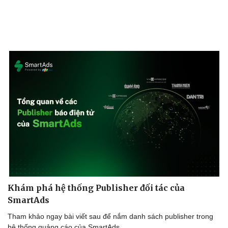
Bất động sản
Giá vàng
Khởi nghiệp
Tiêu dùng
Tỷ giá
Chứng khoán
Giá cà phê
Khám phá hệ thống Publisher đối tác của
SmartAds
Tham khảo ngay bài viết sau để nắm danh sách publisher trong
hệ thống quảng cáo của SmartAds.