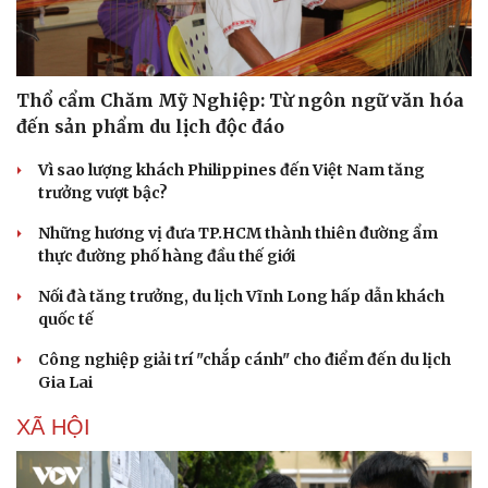
Thổ cẩm Chăm Mỹ Nghiệp: Từ ngôn ngữ văn hóa
đến sản phẩm du lịch độc đáo
Vì sao lượng khách Philippines đến Việt Nam tăng
Thể thao
Ô tô - Xe máy
trưởng vượt bậc?
Bóng đá
Ô tô
Những hương vị đưa TP.HCM thành thiên đường ẩm
Lịch thi đấu bóng đá
Xe máy
thực đường phố hàng đầu thế giới
Thế giới thể thao
Tư vấn
eSports
Nối đà tăng trưởng, du lịch Vĩnh Long hấp dẫn khách
Hậu trường
quốc tế
Công nghiệp giải trí "chắp cánh" cho điểm đến du lịch
Gia Lai
XÃ HỘI