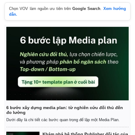
Chọn VOV làm nguồn ưu tiên trên
Google Search
.
Xem hướng
dẫn.
Thế giới
Multimedia
Quan sát
Video
Cuộc sống đó đây
Ảnh
Hồ sơ
E-Magazine
Infographic
6 bước xây dựng media plan: từ nghiên cứu đối thủ đến
đo lường
Dưới đây là chi tiết các bước quan trọng để lập một Media Plan.
Khám phá hệ thống Publisher đối tác của