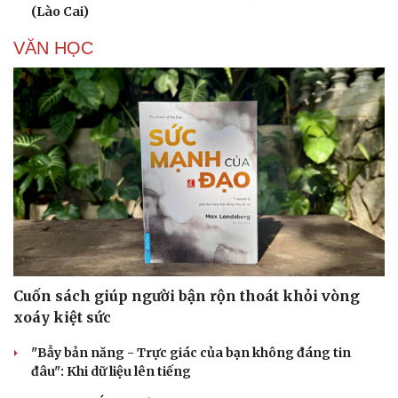
(Lào Cai)
VĂN HỌC
Doanh nghiệp
Công nghệ
Thông tin doanh nghiệp
Sành điệu
Doanh nghiệp 24h
Tin Công nghệ
Doanh nhân
Trải nghiệm
Vì cộng đồng
Chuyển đổi số
Cuốn sách giúp người bận rộn thoát khỏi vòng
xoáy kiệt sức
"Bẫy bản năng - Trực giác của bạn không đáng tin
đâu": Khi dữ liệu lên tiếng