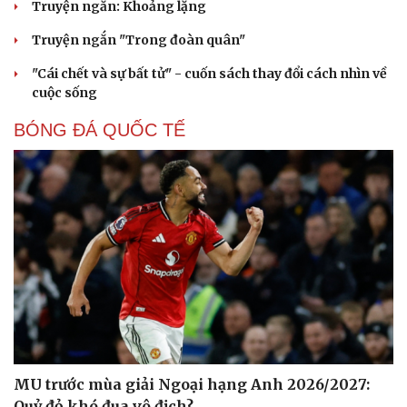
Truyện ngắn: Khoảng lặng
Truyện ngắn "Trong đoàn quân"
"Cái chết và sự bất tử" - cuốn sách thay đổi cách nhìn về
cuộc sống
BÓNG ĐÁ QUỐC TẾ
Sức khỏe
Đời sống
Dinh dưỡng - món ngon
Nhà đẹp
MU trước mùa giải Ngoại hạng Anh 2026/2027:
Cây thuốc
Blog
Quỷ đỏ khó đua vô địch?