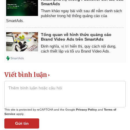
SmartAds
Tham khảo ngay bài viết sau để nắm danh sách
publisher trong hệ thống quảng cáo của
SmartAds.
Tổng quan về hình thức quảng cáo
Brand Video Ads trên SmartAds
Định nghĩa, vị trí hiển thị, quy cách nội dung,
cách thiết lập và tối ưu Brand Video Ads.
Viết bình luận
This site is protected by reCAPTCHA and the Google
Privacy Policy
and
Terms of
Service
apply.
Gửi tin
Kinh tế
Thị trường