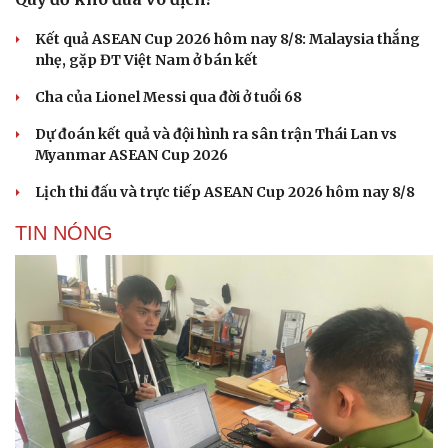
Sản phụ khoa
Tình yêu - Gia đình
Nhi khoa
Kết quả ASEAN Cup 2026 hôm nay 8/8: Malaysia thắng
Nam khoa
nhẹ, gặp ĐT Việt Nam ở bán kết
Làm đẹp - giảm cân
Phòng mạch online
Cha của Lionel Messi qua đời ở tuổi 68
Ăn sạch sống khỏe
Dự đoán kết quả và đội hình ra sân trận Thái Lan vs
Myanmar ASEAN Cup 2026
Lịch thi đấu và trực tiếp ASEAN Cup 2026 hôm nay 8/8
TIN NÓNG