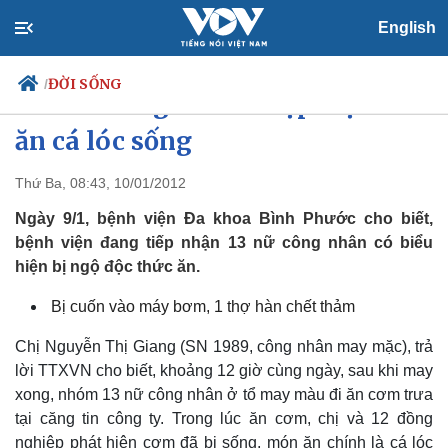
English
ĐỜI SỐNG
/
Hơn 10 công nhân nhập viện vì
ăn cá lóc sống
Thứ Ba, 08:43, 10/01/2012
Chính trị
Xã hội
Đảng
Tin 24h
Ngày 9/1, bệnh viện Đa khoa Bình Phước cho biết,
Tổ chức nhân sự
Dự báo thời tiết
bệnh viện đang tiếp nhận 13 nữ công nhân có biểu
Quốc hội
Giáo dục
hiện bị ngộ độc thức ăn.
Nhận diện sự thật
Dấu ấn VOV
Việc làm
Bị cuốn vào máy bơm, 1 thợ hàn chết thảm
Biển đảo
Chị Nguyễn Thị Giang (SN 1989, công nhân may mặc), trả
lời TTXVN cho biết, khoảng 12 giờ cùng ngày, sau khi may
xong, nhóm 13 nữ công nhân ở tổ may màu đi ăn cơm trưa
tại căng tin công ty. Trong lúc ăn cơm, chị và 12 đồng
nghiệp phát hiện cơm đã bị sống, món ăn chính là cá lóc