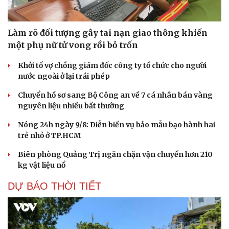
Làm rõ đối tượng gây tai nạn giao thông khiến
một phụ nữ tử vong rồi bỏ trốn
Khởi tố vợ chồng giám đốc công ty tổ chức cho người
nước ngoài ở lại trái phép
Chuyển hồ sơ sang Bộ Công an về 7 cá nhân bán vàng
nguyên liệu nhiều bất thường
Nóng 24h ngày 9/8: Diễn biến vụ bảo mẫu bạo hành hai
trẻ nhỏ ở TP.HCM
Biên phòng Quảng Trị ngăn chặn vận chuyển hơn 210
kg vật liệu nổ
Văn hóa
Giải trí
DỰ BÁO THỜI TIẾT
Sân khấu - Điện ảnh
Nghệ sĩ
Văn học
Thời trang
Âm nhạc
Sao Việt
Di sản