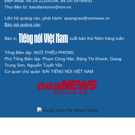
Điện thoại: 84-24-22105148, 84-24-39785691
Thư điện tử: baodientuvov@vov.vn
Liên hệ quảng cáo, phát hành: quangcao@vovnews.vn
Báo giá quảng cáo
Báo in
xuất bản thứ Năm hàng tuần
Tổng Biên tập: NGÔ THIỆU PHONG
Phó Tổng Biên tập: Phạm Công Hân, Đặng Thị Khanh, Giang
Trung Sơn, Nguyễn Tuyết Yến
Cơ quan chủ quản: ĐÀI TIẾNG NÓI VIỆT NAM
Không được sao chép lại bất kỳ thông tin nào từ website này khi
chưa có sự đồng ý bằng văn bản của Báo Điện tử Tiếng nói Việt