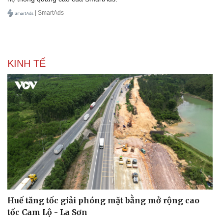
| SmartAds
KINH TẾ
Pháp luật
Quân sự - Quốc phòng
Vụ án
Vũ khí
Tin nóng
Việt Nam
Tư vấn luật
Phân tích
Huế tăng tốc giải phóng mặt bằng mở rộng cao
tốc Cam Lộ - La Sơn