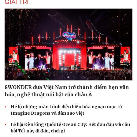
GIẢI TRÍ
Du lịch
Podcast
Tư vấn
Câu chuyện thời sự
Săn Tour
Đọc truyện đêm khuya
8WONDER đưa Việt Nam trở thành điểm hẹn văn
check-in
Cửa sổ tình yêu
Kể chuyện cho bé
hóa, nghệ thuật nổi bật của châu Á
Hạt giống tâm hồn
Hé lộ những màn trình diễn biến hóa ngoạn mục từ
Imagine Dragons và dàn sao Việt
Lễ hội Đèn lồng Quốc tế Ocean City: Hết đau đầu với câu
hỏi Tết này đi đâu, chơi gì