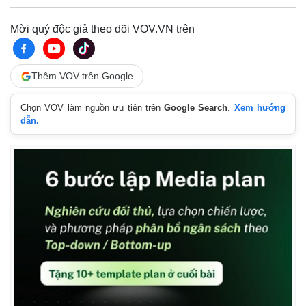
Quan sát
Video
Cuộc sống đó đây
Ảnh
Mời quý độc giả theo dõi VOV.VN trên
Hồ sơ
E-Magazine
Infographic
Thêm VOV trên Google
Chọn VOV làm nguồn ưu tiên trên
Google Search
.
Xem hướng
dẫn.