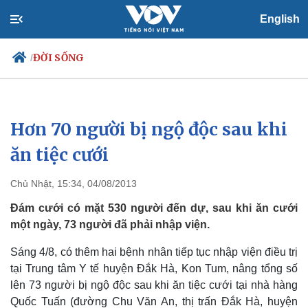
English
ĐỜI SỐNG
/
Hơn 70 người bị ngộ độc sau khi
Chính trị
Xã hội
Đảng
Tin 24h
ăn tiệc cưới
Tổ chức nhân sự
Dự báo thời tiết
Quốc hội
Giáo dục
Chủ Nhật, 15:34, 04/08/2013
Nhận diện sự thật
Dấu ấn VOV
Việc làm
Đám cưới có mặt 530 người đến dự, sau khi ăn cưới
Biển đảo
một ngày, 73 người đã phải nhập viện.
Sáng 4/8, có thêm hai bệnh nhân tiếp tục nhập viện điều trị
tại Trung tâm Y tế huyện Đắk Hà, Kon Tum, nâng tổng số
lên 73 người bị ngộ độc sau khi ăn tiệc cưới tại nhà hàng
Quốc Tuấn (đường Chu Văn An, thị trấn Đắk Hà, huyện