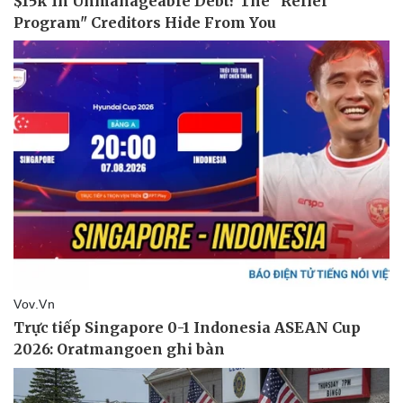
Pháp luật
Quân sự - Quốc phòng
Vụ án
Vũ khí
Tin nóng
Việt Nam