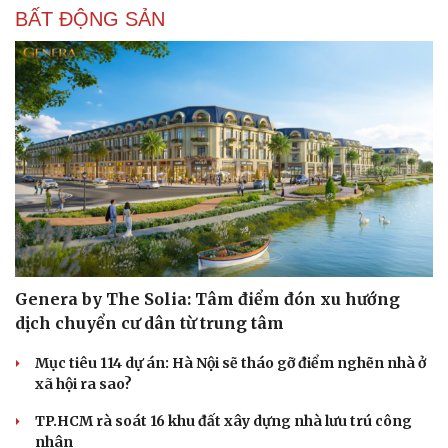
BẤT ĐỘNG SẢN
Genera by The Solia: Tâm điểm đón xu hướng
dịch chuyển cư dân từ trung tâm
Mục tiêu 114 dự án: Hà Nội sẽ tháo gỡ điểm nghẽn nhà ở
xã hội ra sao?
TP.HCM rà soát 16 khu đất xây dựng nhà lưu trú công
nhân