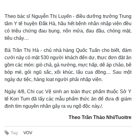
Theo bác sĩ Nguyễn Thị Luyến - điều dưỡng trưởng Trung
tâm Y tế huyện Đắk Hà, hầu hết bệnh nhân nhập viện đều
có triệu chứng đau bụng, nôn mửa, đau đầu, chóng mặt,
tiêu chảy…
Bà Trần Thị Hà - chủ nhà hàng Quốc Tuấn cho biết, đám
cưới này có mặt 530 người khách đến dự, thực đơn đặt ăn
gồm các món: giò chả, gà nướng, mực hấp, dê áp chảo, bê
bóp mè, gỏi ngũ sắc, xôi khúc, lẩu cua đồng… Sau một
ngày dự tiệc, hàng loạt người phải nhập viện.
Ngày 4/8, Chi cục Vệ sinh an toàn thực phẩm thuộc Sở Y
tế Kon Tum đã lấy các mẫu phẩm thức ăn để đưa đi giám
định tìm nguyên nhân gây ra vụ ngộ độc này./.
Theo Trần Thảo Nhi/Tuoitre
Thế giới
Multimedia
Tag:
VOV