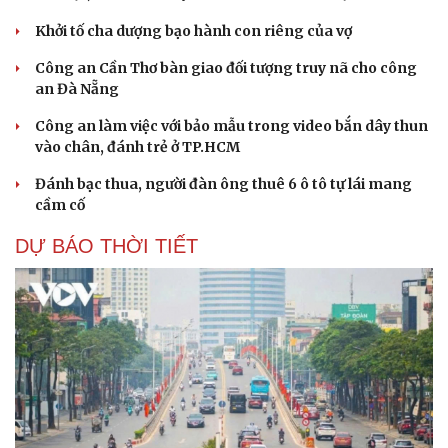
Khởi tố cha dượng bạo hành con riêng của vợ
Công an Cần Thơ bàn giao đối tượng truy nã cho công
Du lịch
Podcast
an Đà Nẵng
Tư vấn
Câu chuyện thời sự
Công an làm việc với bảo mẫu trong video bắn dây thun
Săn Tour
Đọc truyện đêm khuya
vào chân, đánh trẻ ở TP.HCM
check-in
Cửa sổ tình yêu
Kể chuyện cho bé
Đánh bạc thua, người đàn ông thuê 6 ô tô tự lái mang
Hạt giống tâm hồn
cầm cố
DỰ BÁO THỜI TIẾT