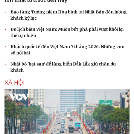
lớn nhất từ trước đến nay
Bảo tàng Tưởng niệm Hòa bình tại Nhật Bản đón lượng
Sức khỏe
Đời sống
khách kỷ lục
Dinh dưỡng - món ngon
Nhà đẹp
Du lịch biển Việt Nam: Muốn bứt phá phải vượt khỏi lợi
Cây thuốc
Blog
thế tự nhiên
Sản phụ khoa
Tình yêu - Gia đình
Nhi khoa
Khách quốc tế đến Việt Nam 7 tháng 2026: Những con
Nam khoa
số nổi bật
Làm đẹp - giảm cân
Phòng mạch online
Nhặt bỏ 'hạt sạn' để làng biển Đắk Lắk giữ chân du
Ăn sạch sống khỏe
khách
XÃ HỘI