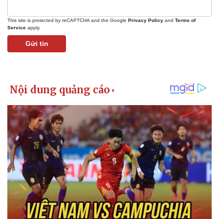
This site is protected by reCAPTCHA and the Google
Privacy Policy
and
Terms of
Service
apply.
Gửi tin
Kinh tế
Thị trường
Bất động sản
Giá vàng
Khởi nghiệp
Tiêu dùng
Tỷ giá
Chứng khoán
Giá cà phê