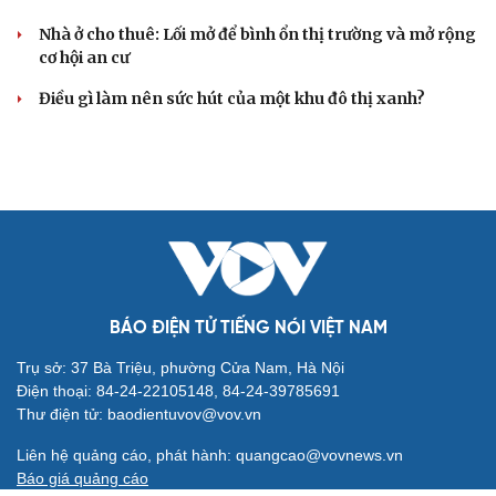
Nhà ở cho thuê: Lối mở để bình ổn thị trường và mở rộng
cơ hội an cư
Điều gì làm nên sức hút của một khu đô thị xanh?
BÁO ĐIỆN TỬ TIẾNG NÓI VIỆT NAM
Trụ sở: 37 Bà Triệu, phường Cửa Nam, Hà Nội
Điện thoại: 84-24-22105148, 84-24-39785691
Thư điện tử: baodientuvov@vov.vn
Liên hệ quảng cáo, phát hành: quangcao@vovnews.vn
Báo giá quảng cáo