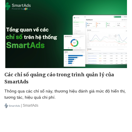
Các chỉ số quảng cáo trong trình quản lý của
SmartAds
Thông qua các chỉ số này, thương hiệu đánh giá mức độ hiển thị,
Doanh nghiệp
Công nghệ
tương tác, hiệu quả chi phí.
Thông tin doanh nghiệp
Sành điệu
| SmartAds
Doanh nghiệp 24h
Tin Công nghệ
Doanh nhân
Trải nghiệm
Vì cộng đồng
Chuyển đổi số