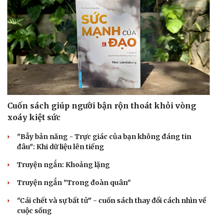
Cuốn sách giúp người bận rộn thoát khỏi vòng
xoáy kiệt sức
"Bẫy bản năng - Trực giác của bạn không đáng tin
đâu": Khi dữ liệu lên tiếng
Văn hóa
Giải trí
Truyện ngắn: Khoảng lặng
Sân khấu - Điện ảnh
Nghệ sĩ
Truyện ngắn "Trong đoàn quân"
Văn học
Thời trang
Âm nhạc
Sao Việt
"Cái chết và sự bất tử" - cuốn sách thay đổi cách nhìn về
Di sản
cuộc sống