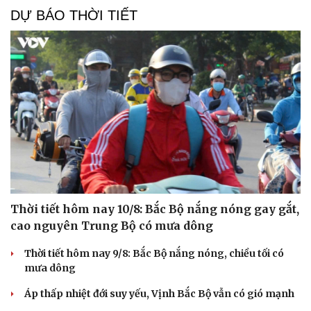
DỰ BÁO THỜI TIẾT
Thời tiết hôm nay 10/8: Bắc Bộ nắng nóng gay gắt,
cao nguyên Trung Bộ có mưa dông
Thời tiết hôm nay 9/8: Bắc Bộ nắng nóng, chiều tối có
mưa dông
Áp thấp nhiệt đới suy yếu, Vịnh Bắc Bộ vẫn có gió mạnh