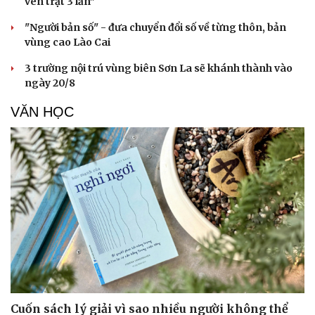
ven trật 3 lần”
"Người bản số" - đưa chuyển đổi số về từng thôn, bản
vùng cao Lào Cai
3 trường nội trú vùng biên Sơn La sẽ khánh thành vào
ngày 20/8
VĂN HỌC
Văn hóa
Giải trí
Sân khấu - Điện ảnh
Nghệ sĩ
Văn học
Thời trang
Âm nhạc
Sao Việt
Di sản
Cuốn sách lý giải vì sao nhiều người không thể