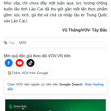
Như vậy, chỉ chưa đầy một tuần qua, lực lượng chống
Thế giới
Multimedia
buôn lậu tỉnh Lào Cai đã thu giữ gần một tấn thực phẩm
Quan sát
Video
gồm: xúc xích, gà thịt và chả cá nhập lậu từ Trung Quốc
Cuộc sống đó đây
Ảnh
vào Lào Cai./.
Hồ sơ
E-Magazine
Infographic
Vũ Thắng/VOV- Tây Bắc
Tag:
VOV
Mời quý độc giả theo dõi VOV.VN trên
Thêm VOV trên Google
Chọn VOV làm nguồn ưu tiên trên
Google Search
.
Xem hướng
dẫn.