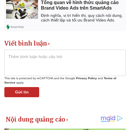
Tổng quan về hình thức quảng cáo
Brand Video Ads trên SmartAds
Định nghĩa, vị trí hiển thị, quy cách nội dung,
cách thiết lập và tối ưu Brand Video Ads.
Viết bình luận
Kinh tế
Thị trường
This site is protected by reCAPTCHA and the Google
Privacy Policy
and
Terms of
Bất động sản
Giá vàng
Service
apply.
Khởi nghiệp
Tiêu dùng
Gửi tin
Tỷ giá
Chứng khoán
Giá cà phê