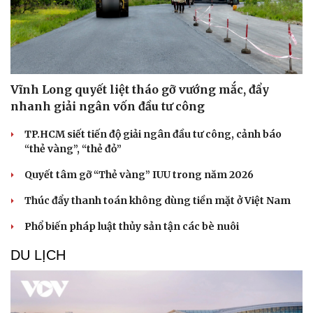
Vĩnh Long quyết liệt tháo gỡ vướng mắc, đẩy
nhanh giải ngân vốn đầu tư công
TP.HCM siết tiến độ giải ngân đầu tư công, cảnh báo
“thẻ vàng”, “thẻ đỏ”
Quyết tâm gỡ “Thẻ vàng” IUU trong năm 2026
Thúc đẩy thanh toán không dùng tiền mặt ở Việt Nam
Sức khỏe
Đời sống
Phổ biến pháp luật thủy sản tận các bè nuôi
Dinh dưỡng - món ngon
Nhà đẹp
Cây thuốc
Blog
DU LỊCH
Sản phụ khoa
Tình yêu - Gia đình
Nhi khoa
Nam khoa
Làm đẹp - giảm cân