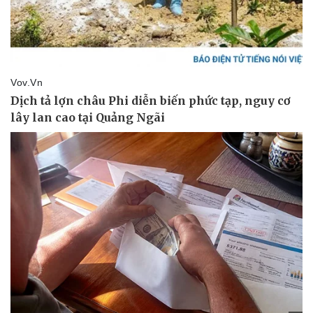
Pháp luật
Quân sự - Quốc phòng
Vụ án
Vũ khí
Tin nóng
Việt Nam
Tư vấn luật
Phân tích