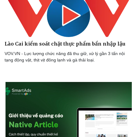
Doanh nghiệp
Công nghệ
Thông tin doanh nghiệp
Sành điệu
Doanh nghiệp 24h
Tin Công nghệ
Lào Cai kiểm soát chặt thực phẩm bẩn nhập lậu
Doanh nhân
Trải nghiệm
Vì cộng đồng
Chuyển đổi số
VOV.VN - Lực lượng chức năng đã thu giữ, xử lý gần 3 tấn nội
tạng động vật, thịt vịt đông lạnh và gà thải loại.