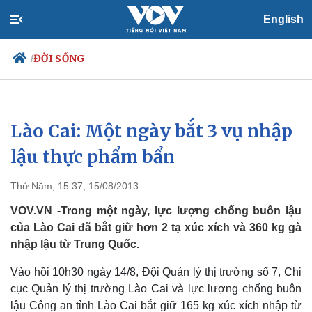
English
ĐỜI SỐNG
/
Lào Cai: Một ngày bắt 3 vụ nhập
Chính trị
Xã hội
Đảng
Tin 24h
lậu thực phẩm bẩn
Tổ chức nhân sự
Dự báo thời tiết
Quốc hội
Giáo dục
Thứ Năm, 15:37, 15/08/2013
Nhận diện sự thật
Dấu ấn VOV
Việc làm
VOV.VN -Trong một ngày, lực lượng chống buôn lậu
Biển đảo
của Lào Cai đã bắt giữ hơn 2 tạ xúc xích và 360 kg gà
nhập lậu từ Trung Quốc.
Vào hồi 10h30 ngày 14/8, Đội Quản lý thị trường số 7, Chi
cục Quản lý thị trường Lào Cai và lực lượng chống buôn
lậu Công an tỉnh Lào Cai bắt giữ 165 kg xúc xích nhập từ