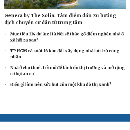
Genera by The Solia: Tâm điểm đón xu hướng
dịch chuyển cư dân từ trung tâm
Mục tiêu 114 dự án: Hà Nội sẽ tháo gỡ điểm nghẽn nhà ở
xã hội ra sao?
TP.HCM rà soát 16 khu đất xây dựng nhà lưu trú công
nhân
Nhà ở cho thuê: Lối mở để bình ổn thị trường và mở rộng
cơ hội an cư
Điều gì làm nên sức hút của một khu đô thị xanh?