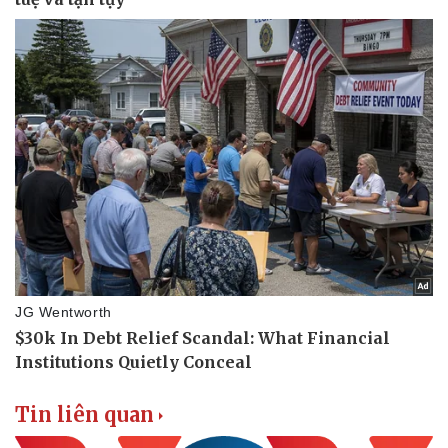
Thể thao
Ô tô - Xe máy
Bóng đá
Ô tô
Lịch thi đấu bóng đá
Xe máy
Thế giới thể thao
Tư vấn
eSports
Hậu trường
Tin liên quan