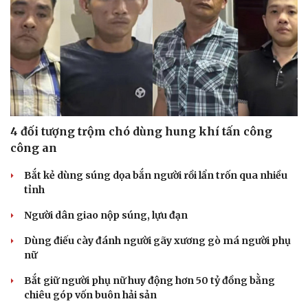
Săn Tour
Đọc truyện đêm khuya
check-in
Cửa sổ tình yêu
Kể chuyện cho bé
Hạt giống tâm hồn
4 đối tượng trộm chó dùng hung khí tấn công
công an
Bắt kẻ dùng súng dọa bắn người rồi lẩn trốn qua nhiều
tỉnh
Người dân giao nộp súng, lựu đạn
Dùng điếu cày đánh người gãy xương gò má người phụ
nữ
Bắt giữ người phụ nữ huy động hơn 50 tỷ đồng bằng
chiêu góp vốn buôn hải sản