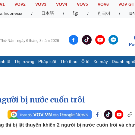
V1
VOV2
VOV3
VOV4
VOV5
VOV6
VOV GT
a Indonesia
/
日本語
/
ខ្មែរ
/
한국어
/
ພາ
Thứ Năm, ngày 6 tháng 8 năm 2026
Po
inh tế
Thị trường
Pháp luật
Thể thao
Ô tô - Xe máy
Doanh nghi
Thế giới
Multimedia
K
Quan sát
Video
B
Cuộc sống đó đây
Ảnh
K
Hồ sơ
E-Magazine
gười bị nước cuốn trôi
Infographic
Thể thao
Ô tô - Xe máy
D
 thì bị lật thuyền khiến 2 người bị nước cuốn trôi và chư
Bóng đá
Ô tô
T