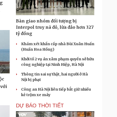
ng
u
Bàn giao nhóm đối tượng bị
Interpol truy nã đỏ, lừa đảo hơn 327
tỷ đồng
Khám xét khẩn cấp nhà Bùi Xuân Huấn
(Huấn Hoa Hồng)
Khởi tố 2 vụ án xâm phạm quyền sở hữu
công nghiệp tại Ninh Hiệp, Hà Nội
Thông tin sai sự thật, hai người ở Hà
ộc
Nội bị phạt
 với
Công an Hà Nội liên tiếp bắt giữ nhiều
kẻ trộm xe máy
DỰ BÁO THỜI TIẾT