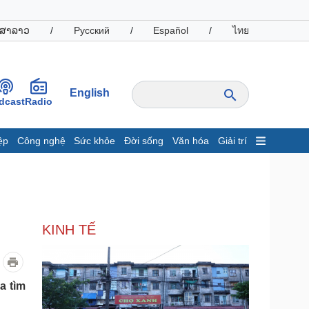
ສາລາວ
/
Русский
/
Español
/
ไทย
English
dcast
Radio
ệp
Công nghệ
Sức khỏe
Đời sống
Văn hóa
Giải trí
inh tế
Thị trường
ất động sản
Giá vàng
hởi nghiệp
Tiêu dùng
Tỷ giá
KINH TẾ
Chứng khoán
Giá cà phê
oanh nghiệp
Công nghệ
a tìm
hông tin doanh nghiệp
Sành điệu