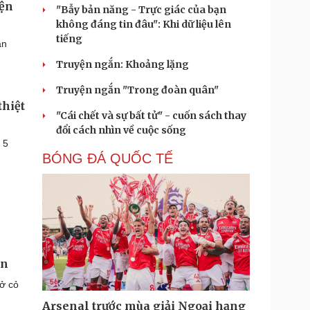
iện
"Bẫy bản năng - Trực giác của bạn
không đáng tin đâu": Khi dữ liệu lên
tiếng
ạn
Truyện ngắn: Khoảng lặng
Truyện ngắn "Trong đoàn quân"
thiệt
"Cái chết và sự bất tử" - cuốn sách thay
đổi cách nhìn về cuộc sống
 5
BÓNG ĐÁ QUỐC TẾ
ạn
hở cỏ
Arsenal trước mùa giải Ngoại hạng