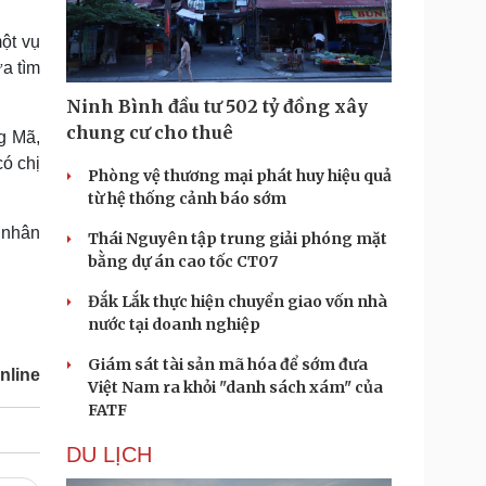
Doanh nghiệp 24h
Tin Công nghệ
Doanh nhân
Trải nghiệm
ột vụ
ì cộng đồng
Chuyển đổi số
ưa tìm
Ninh Bình đầu tư 502 tỷ đồng xây
u lịch
Podcast
chung cư cho thuê
ng Mã,
Tư vấn
Câu chuyện thời sự
có chị
Săn Tour
Đọc truyện đêm khuya
Phòng vệ thương mại phát huy hiệu quả
heck-in
Cửa sổ tình yêu
từ hệ thống cảnh báo sớm
Kể chuyện cho bé
n nhân
Thái Nguyên tập trung giải phóng mặt
Hạt giống tâm hồn
bằng dự án cao tốc CT07
Đắk Lắk thực hiện chuyển giao vốn nhà
nước tại doanh nghiệp
Giám sát tài sản mã hóa để sớm đưa
nline
Việt Nam ra khỏi "danh sách xám" của
FATF
DU LỊCH