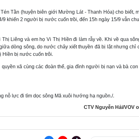
Lịch thi đấu bóng đá
Xe máy
Thế giới thể thao
Tư vấn
Tén Tằn (huyện biên giới Mường Lát - Thanh Hóa) cho biết, m
eSports
V
4/9 khiến 2 người bị nước cuốn trồi, đến 15h ngày 15/9 vẫn ch
Hậu trường
Văn hóa
Giải trí
D
 Thị Liêng và em họ Vi Thị Hiền đi làm rẫy về. Khi về qua sô
Sân khấu - Điện ảnh
Nghệ sĩ
 giữa dòng sông, do nước chảy xiết thuyền đã bị lật nhưng chỉ 
Văn học
Thời trang
 Hiền bị nước cuốn trôi.
Âm nhạc
Sao Việt
c
Di sản
h quyền xã cùng các đoàn thể, gia đình người bị nạn và bà co
 nỗ lực đi tìm dọc sông Mã xuôi hướng hạ nguồn./.
CTV Nguyễn Hải/VOV o