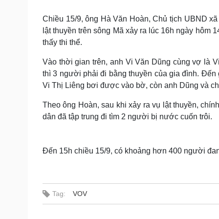
Tin nóng
Việt Nam
Tư vấn luật
Phân tích
Chiều 15/9, ông Hà Văn Hoàn, Chủ tịch UBND xã 
lật thuyền trên sông Mã xảy ra lúc 16h ngày hôm 1
thấy thi thể.
Sức khỏe
Đời sống
Vào thời gian trên, anh Vi Văn Dũng cùng vợ là Vi
Dinh dưỡng - món ngon
Nhà đẹp
thì 3 người phải đi bằng thuyền của gia đình. Đến
Cây thuốc
Blog
Vi Thị Liêng bơi được vào bờ, còn anh Dũng và chị
Sản phụ khoa
Tình yêu - Gia đình
Nhi khoa
Theo ông Hoàn, sau khi xảy ra vụ lật thuyền, chín
Nam khoa
dân đã tập trung đi tìm 2 người bị nước cuốn trôi.
Làm đẹp - giảm cân
Phòng mạch online
Ăn sạch sống khỏe
Đến 15h chiều 15/9, có khoảng hơn 400 người đang
Cải chính
Tag:
VOV