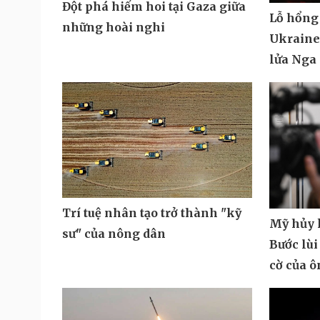
Đột phá hiếm hoi tại Gaza giữa
Lỗ hổng
những hoài nghi
Ukraine 
lửa Nga
Trí tuệ nhân tạo trở thành "kỹ
Mỹ hủy k
sư" của nông dân
Bước lùi
cờ của 