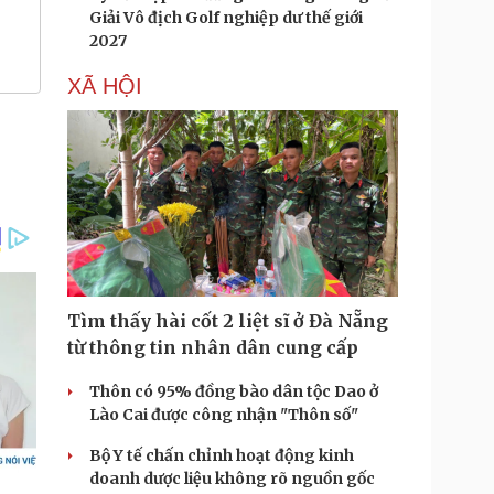
Giải Vô địch Golf nghiệp dư thế giới
2027
XÃ HỘI
Tìm thấy hài cốt 2 liệt sĩ ở Đà Nẵng
từ thông tin nhân dân cung cấp
Thôn có 95% đồng bào dân tộc Dao ở
Lào Cai được công nhận "Thôn số"
Bộ Y tế chấn chỉnh hoạt động kinh
doanh dược liệu không rõ nguồn gốc