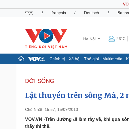
VO
中文
/
français
/
Deutsch
/
Bahas
26°C
Hà Nội
Chính trị
Xã hội
Thế giới
Multimedia
K
Chính trị
Xã hội
Đảng
Tin 24h
ĐỜI SỐNG
Tổ chức nhân sự
Dự báo thời tiết
Quốc hội
Giáo dục
Lật thuyền trên sông Mã, 2 n
Nhận diện sự thật
Dấu ấn VOV
Việc làm
Biển đảo
Chủ Nhật, 15:57, 15/09/2013
Pháp luật
Quân sự - Quốc phòng
VOV.VN -Trên đường đi làm rẫy về, khi qua sông
thấy thi thể.
Vụ án
Vũ khí