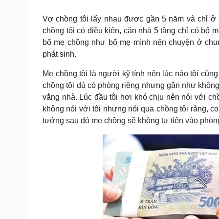
Tin nóng
Việt Nam
Tư vấn luật
Phân tích
Vợ chồng tôi lấy nhau được gần 5 năm và chỉ ở 
chồng tôi có điều kiện, căn nhà 5 tầng chỉ có bố 
bố mẹ chồng như bố mẹ mình nên chuyện ở chung
Sức khỏe
Đời sống
phát sinh.
Dinh dưỡng - món ngon
Nhà đẹp
Mẹ chồng tôi là người kỹ tính nên lúc nào tôi cũn
Cây thuốc
Blog
chồng tôi dù có phòng riêng nhưng gần như không
Sản phụ khoa
Tình yêu - Gia đình
vắng nhà. Lúc đầu tôi hơi khó chịu nên nói với c
Nhi khoa
Nam khoa
không nói với tôi nhưng nói qua chồng tôi rằng, c
Làm đẹp - giảm cân
tưởng sau đó mẹ chồng sẽ không tự tiện vào phòng
Phòng mạch online
Ăn sạch sống khỏe
Cải chính