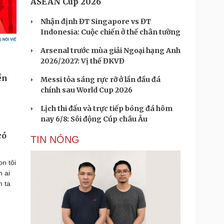
ASEAN Cup 2026
Nhận định ĐT Singapore vs ĐT
Indonesia: Cuộc chiến ở thế chân tường
Arsenal trước mùa giải Ngoại hạng Anh
2026/2027: Vị thế ĐKVĐ
Messi tỏa sáng rực rỡ ở lần đầu đá
chính sau World Cup 2026
Lịch thi đấu và trực tiếp bóng đá hôm
nay 6/8: Sôi động Cúp châu Âu
có
TIN NÓNG
n tôi
n ai
h ta