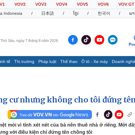
V1
VOV2
VOV3
VOV4
VOV5
VOV6
VOV GT
a Indonesia
/
日本語
/
ខ្មែរ
/
한국어
/
ພາ
Thứ Sáu, ngày 7 tháng 8 năm 2026
Po
inh tế
Thị trường
Pháp luật
Thể thao
Ô tô - Xe máy
Doanh nghi
Thế giới
Multimedia
K
Quan sát
Video
B
Cuộc sống đó đây
Ảnh
K
Hồ sơ
E-Magazine
g cư nhưng không cho tôi đứng tê
Infographic
Thể thao
Ô tô - Xe máy
D
t mỏi vì tính xét nét của bà nên thuê nhà ở riêng. Mới đâ
ng với điều kiện chỉ đứng tên chồng tôi
Bóng đá
Ô tô
T