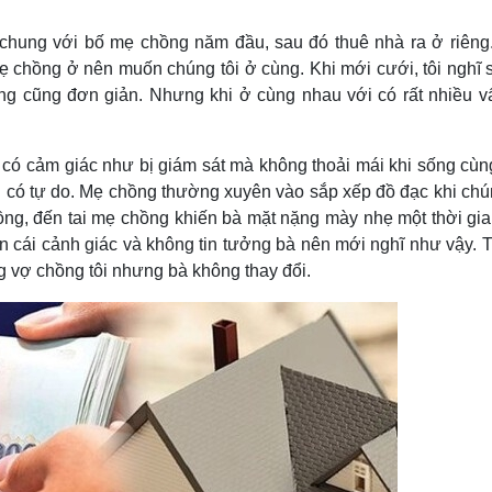
Lịch thi đấu bóng đá
Xe máy
Thế giới thể thao
Tư vấn
chung với bố mẹ chồng năm đầu, sau đó thuê nhà ra ở riêng
eSports
V
mẹ chồng ở nên muốn chúng tôi ở cùng. Khi mới cưới, tôi nghĩ 
Hậu trường
 cũng đơn giản. Nhưng khi ở cùng nhau với có rất nhiều v
Văn hóa
Giải trí
D
Sân khấu - Điện ảnh
Nghệ sĩ
g có cảm giác như bị giám sát mà không thoải mái khi sống cù
Văn học
Thời trang
 có tự do. Mẹ chồng thường xuyên vào sắp xếp đồ đạc khi chún
Âm nhạc
Sao Việt
c
hồng, đến tai mẹ chồng khiến bà mặt nặng mày nhẹ một thời gia
Di sản
on cái cảnh giác và không tin tưởng bà nên mới nghĩ như vậy. 
 vợ chồng tôi nhưng bà không thay đổi.