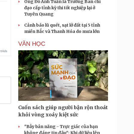
Ông Đỗ Anh Tuấn là Trưởng Ban chỉ
đạo cấp tỉnh kỳ thi tốt nghiệp lại ở
Tuyên Quang
.
Cảnh báo lũ quét, sạt lở đất tại 5 tỉnh
miền Bắc và Thanh Hóa do mưa lớn
VĂN HỌC
Cuốn sách giúp người bận rộn thoát
khỏi vòng xoáy kiệt sức
"Bẫy bản năng - Trực giác của bạn
không đáng tin đâu": Khi dữ liệu lên