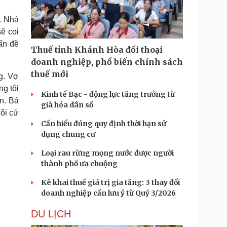
Doanh nghiệp 24h
Tin Công nghệ
Doanh nhân
Trải nghiệm
. Nhà
ì cộng đồng
Chuyển đổi số
sẽ coi
ấn đề
Thuế tỉnh Khánh Hòa đối thoại
u lịch
Podcast
doanh nghiệp, phổ biến chính sách
Tư vấn
Câu chuyện thời sự
thuế mới
ng. Vợ
Săn Tour
Đọc truyện đêm khuya
g tôi
heck-in
Cửa sổ tình yêu
Kinh tế Bạc - động lực tăng trưởng từ
n. Bà
Kể chuyện cho bé
già hóa dân số
Hạt giống tâm hồn
Tôi cứ
Cần hiểu đúng quy định thời hạn sử
dụng chung cư
Loại rau rừng mọng nước được người
thành phố ưa chuộng
Kê khai thuế giá trị gia tăng: 3 thay đổi
doanh nghiệp cần lưu ý từ Quý 3/2026
DU LỊCH