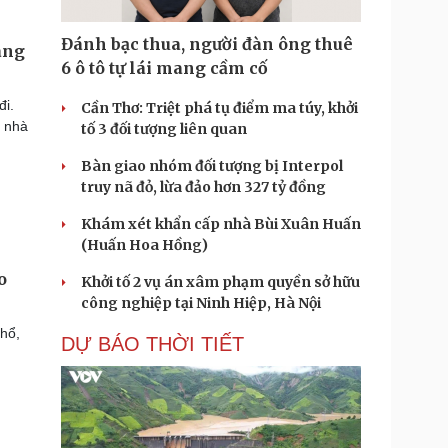
Đánh bạc thua, người đàn ông thuê
ang
6 ô tô tự lái mang cầm cố
đi.
Cần Thơ: Triệt phá tụ điểm ma túy, khởi
ề nhà
tố 3 đối tượng liên quan
Bàn giao nhóm đối tượng bị Interpol
truy nã đỏ, lừa đảo hơn 327 tỷ đồng
Khám xét khẩn cấp nhà Bùi Xuân Huấn
(Huấn Hoa Hồng)
o
Khởi tố 2 vụ án xâm phạm quyền sở hữu
công nghiệp tại Ninh Hiệp, Hà Nội
khổ,
DỰ BÁO THỜI TIẾT