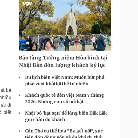
Bảo tàng Tưởng niệm Hòa bình tại
Nhật Bản đón lượng khách kỷ lục
Du lịch biển Việt Nam: Muốn bứt phá
phải vượt khỏi lợi thế tự nhiên
hà bà
Khách quốc tế đến Việt Nam 7 tháng
nhiều
2026: Những con số nổi bật
hải đi
 biết
Nhặt bỏ 'hạt sạn' để làng biển Đắk Lắk
giữ chân du khách
Cần Thơ cụ thể hóa “Ba kết nối”, xúc
tiến đón dòng vốn và du khách Thái