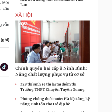
. Mới
Lan
u cầu
XÃ HỘI
g vẫn
(ghi)
Chính quyền hai cấp ở Ninh Bình:
Nâng chất lượng phục vụ từ cơ sở
328 thí sinh sẽ thi lại tại điểm thi
Trường THPT Chuyên Tuyên Quang
Phòng chống đuối nước: Hà Nội tăng kỹ
năng sinh tồn cho trẻ dịp hè