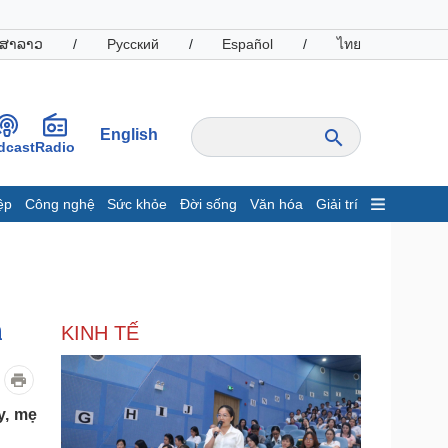
ສາລາວ
/
Русский
/
Español
/
ไทย
English
dcast
Radio
ệp
Công nghệ
Sức khỏe
Đời sống
Văn hóa
Giải trí
inh tế
Thị trường
ất động sản
Giá vàng
hởi nghiệp
Tiêu dùng
Tỷ giá
n
KINH TẾ
Chứng khoán
Giá cà phê
oanh nghiệp
Công nghệ
y, mẹ
hông tin doanh nghiệp
Sành điệu