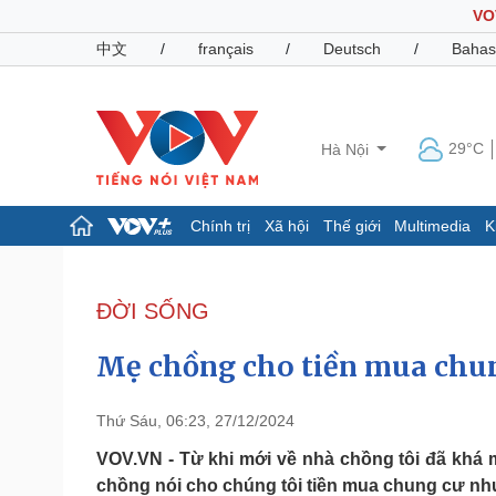
VO
中文
/
français
/
Deutsch
/
Bahas
29°C
Hà Nội
Chính trị
Xã hội
Thế giới
Multimedia
K
Chính trị
Xã hội
Đảng
Tin 24h
ĐỜI SỐNG
Tổ chức nhân sự
Dự báo thời tiết
Quốc hội
Giáo dục
Mẹ chồng cho tiền mua chun
Nhận diện sự thật
Dấu ấn VOV
Việc làm
Biển đảo
Thứ Sáu, 06:23, 27/12/2024
Pháp luật
Quân sự - Quốc phòng
VOV.VN - Từ khi mới về nhà chồng tôi đã khá mệ
chồng nói cho chúng tôi tiền mua chung cư như
Vụ án
Vũ khí