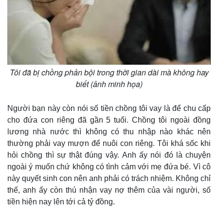
Tôi đã bị chồng phản bội trong thời gian dài mà không hay
biết (ảnh minh họa)
Người bạn này còn nói số tiền chồng tôi vay là để chu cấp
cho đứa con riêng đã gần 5 tuổi. Chồng tôi ngoài đồng
lương nhà nước thì không có thu nhập nào khác nên
thường phải vay mượn để nuôi con riêng. Tôi khá sốc khi
hỏi chồng thì sự thật đúng vậy. Anh ấy nói đó là chuyện
ngoài ý muốn chứ không có tình cảm với mẹ đứa bé. Vì cô
này quyết sinh con nên anh phải có trách nhiệm. Không chỉ
thế, anh ấy còn thú nhận vay nợ thêm của vài người, số
tiền hiện nay lên tới cả tỷ đồng.
Thế giới
Multimedia
Quan sát
Video