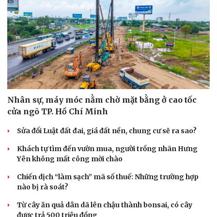
Sức khỏe
Đời sống
Dinh dưỡng - món ngon
Nhà đẹp
Cây thuốc
Blog
Sản phụ khoa
Tình yêu - Gia đình
Nhi khoa
Nam khoa
Làm đẹp - giảm cân
Phòng mạch online
Ăn sạch sống khỏe
Nhân sự, máy móc nằm chờ mặt bằng ở cao tốc
cửa ngõ TP. Hồ Chí Minh
Sửa đổi Luật đất đai, giá đất nền, chung cư sẽ ra sao?
Khách tự tìm đến vườn mua, người trồng nhãn Hưng
Yên không mất công mời chào
Chiến dịch “làm sạch” mã số thuế: Những trường hợp
nào bị rà soát?
Từ cây ăn quả dân dã lên chậu thành bonsai, có cây
được trả 500 triệu đồng