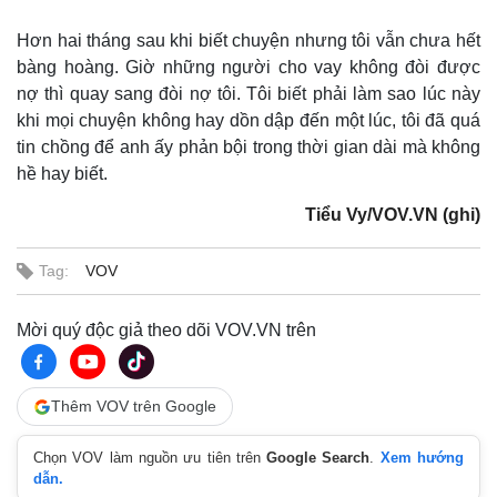
Cuộc sống đó đây
Ảnh
Hơn hai tháng sau khi biết chuyện nhưng tôi vẫn chưa hết
Hồ sơ
E-Magazine
Infographic
bàng hoàng. Giờ những người cho vay không đòi được
nợ thì quay sang đòi nợ tôi. Tôi biết phải làm sao lúc này
khi mọi chuyện không hay dồn dập đến một lúc, tôi đã quá
tin chồng để anh ấy phản bội trong thời gian dài mà không
hề hay biết.
Tiểu Vy/VOV.VN (ghi)
Tag:
VOV
Mời quý độc giả theo dõi VOV.VN trên
Thêm VOV trên Google
Chọn VOV làm nguồn ưu tiên trên
Google Search
.
Xem hướng
dẫn.