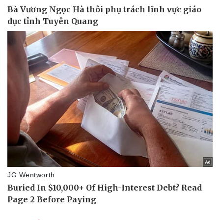
Thể thao
Ô tô - Xe máy
Bóng đá
Ô tô
Lịch thi đấu bóng đá
Xe máy
Thế giới thể thao
Tư vấn
eSports
Hậu trường