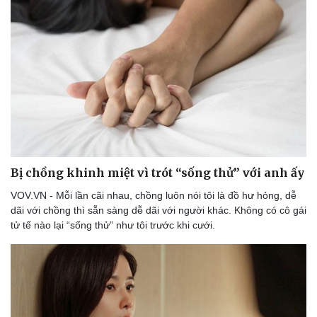
Bị chồng khinh miệt vì trót “sống thử” với anh ấy
VOV.VN - Mỗi lần cãi nhau, chồng luôn nói tôi là đồ hư hỏng, dễ
Doanh nghiệp
Công nghệ
dãi với chồng thì sẵn sàng dễ dãi với người khác. Không có cô gái
Thông tin doanh nghiệp
Sành điệu
tử tế nào lại “sống thử” như tôi trước khi cưới.
Doanh nghiệp 24h
Tin Công nghệ
Doanh nhân
Trải nghiệm
Vì cộng đồng
Chuyển đổi số