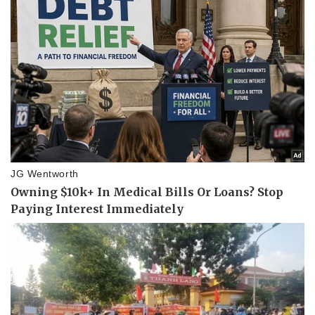
Pháp luật
Quân sự - Quốc phòng
Vụ án
Vũ khí
Tin nóng
Việt Nam
Tư vấn luật
Phân tích