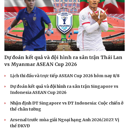
Du lịch
Podcast
Tư vấn
Câu chuyện thời sự
Săn Tour
Đọc truyện đêm khuya
check-in
Cửa sổ tình yêu
Kể chuyện cho bé
Hạt giống tâm hồn
Dự đoán kết quả và đội hình ra sân trận Thái Lan
vs Myanmar ASEAN Cup 2026
Lịch thi đấu và trực tiếp ASEAN Cup 2026 hôm nay 8/8
Dự đoán kết quả và đội hình ra sân trận Singapore vs
Indonesia ASEAN Cup 2026
Nhận định ĐT Singapore vs ĐT Indonesia: Cuộc chiến ở
thế chân tường
Arsenal trước mùa giải Ngoại hạng Anh 2026/2027: Vị
thế ĐKVĐ