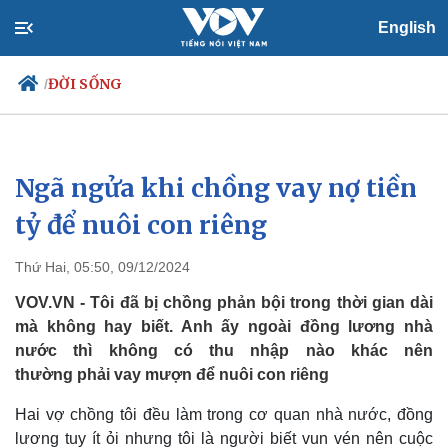
English
ĐỜI SỐNG
/
Ngã ngửa khi chồng vay nợ tiền
Chính trị
Xã hội
Đảng
Tin 24h
tỷ để nuôi con riêng
Tổ chức nhân sự
Dự báo thời tiết
Quốc hội
Giáo dục
Thứ Hai, 05:50, 09/12/2024
Nhận diện sự thật
Dấu ấn VOV
Việc làm
VOV.VN - Tôi đã bị chồng phản bội trong thời gian dài
Biển đảo
mà không hay biết. Anh ấy ngoài đồng lương nhà
nước thì không có thu nhập nào khác nên
thường phải vay mượn để nuôi con riêng
Hai vợ chồng tôi đều làm trong cơ quan nhà nước, đồng
lương tuy ít ỏi nhưng tôi là người biết vun vén nên cuộc