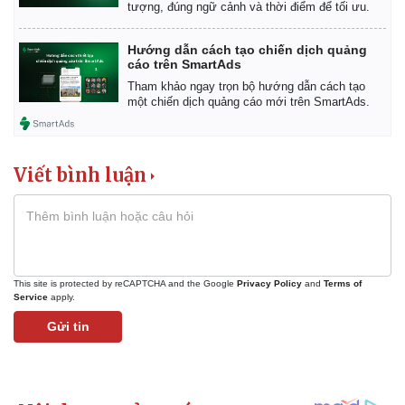
tượng, đúng ngữ cảnh và thời điểm để tối ưu.
Hướng dẫn cách tạo chiến dịch quảng
cáo trên SmartAds
Tham khảo ngay trọn bộ hướng dẫn cách tạo
một chiến dịch quảng cáo mới trên SmartAds.
Kinh tế
Thị trường
Bất động sản
Giá vàng
Viết bình luận
Khởi nghiệp
Tiêu dùng
Tỷ giá
Chứng khoán
Giá cà phê
This site is protected by reCAPTCHA and the Google
Privacy Policy
and
Terms of
Service
apply.
Gửi tin