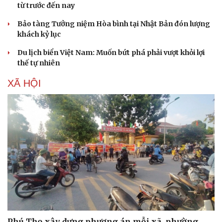
từ trước đến nay
Bảo tàng Tưởng niệm Hòa bình tại Nhật Bản đón lượng
khách kỷ lục
Du lịch biển Việt Nam: Muốn bứt phá phải vượt khỏi lợi
thế tự nhiên
XÃ HỘI
Văn hóa
Giải trí
Sân khấu - Điện ảnh
Nghệ sĩ
Văn học
Thời trang
Âm nhạc
Sao Việt
Di sản
Phú Thọ xây dựng phương án mỗi xã, phường