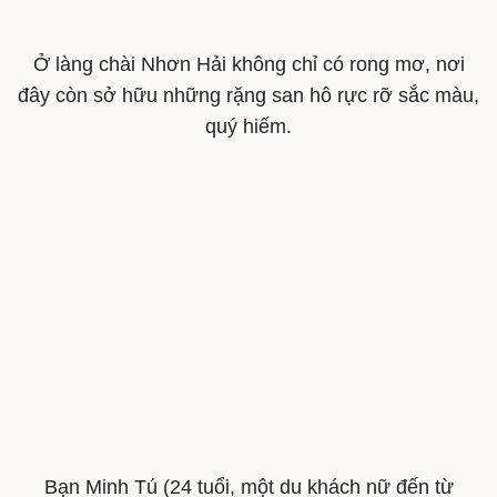
Ở làng chài Nhơn Hải không chỉ có rong mơ, nơi
đây còn sở hữu những rặng san hô rực rỡ sắc màu,
quý hiếm.
Sức khỏe
Đời sống
Dinh dưỡng - món ngon
Nhà đẹp
Cây thuốc
Blog
Sản phụ khoa
Tình yêu - Gia đình
Nhi khoa
Nam khoa
Làm đẹp - giảm cân
Phòng mạch online
Ăn sạch sống khỏe
Bạn Minh Tú (24 tuổi, một du khách nữ đến từ