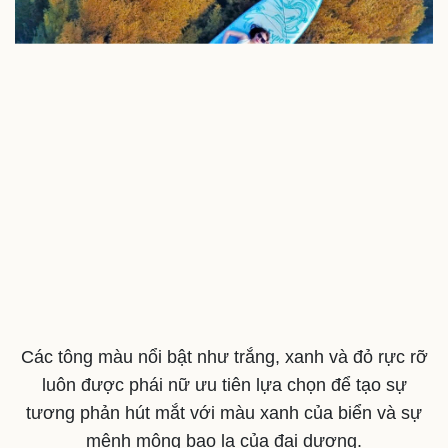
Thể thao
Ô tô - Xe máy
Bóng đá
Ô tô
Lịch thi đấu bóng đá
Xe máy
Thế giới thể thao
Tư vấn
eSports
Hậu trường
Các tông màu nổi bật như trắng, xanh và đỏ rực rỡ
luôn được phái nữ ưu tiên lựa chọn để tạo sự
tương phản hút mắt với màu xanh của biển và sự
mênh mông bao la của đại dương.