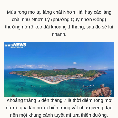
Mùa rong mơ tại làng chài Nhơn Hải hay các làng
chài như Nhơn Lý (phường Quy nhơn Đông)
thường nở rộ kéo dài khoảng 1 tháng, sau đó sẽ lụi
nhanh.
Văn hóa
Giải trí
Sân khấu - Điện ảnh
Nghệ sĩ
Văn học
Thời trang
Khoảng tháng 5 đến tháng 7 là thời điểm rong mơ
Âm nhạc
Sao Việt
nở rộ, qua làn nước biển trong vắt như gương, tạo
Di sản
nên một khung cảnh tuyệt mĩ tựa thiên đường.