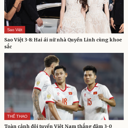
Sao Việt
Sao Việt 3-8: Hai ái nữ nhà Quyền Linh cùng khoe
sắc
Du lịch
Podcast
Tư vấn
Câu chuyện thời sự
Săn Tour
Đọc truyện đêm khuya
check-in
Cửa sổ tình yêu
THỂ THAO
Kể chuyện cho bé
Hạt giống tâm hồn
Toàn cảnh đội tuyển Việt Nam thắng đậm 3-0