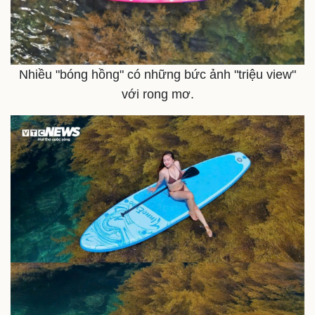
Nhiều "bóng hồng" có những bức ảnh "triệu view"
với rong mơ.
Pháp luật
Quân sự - Quốc phòng
Vụ án
Vũ khí
Tin nóng
Việt Nam
Tư vấn luật
Phân tích