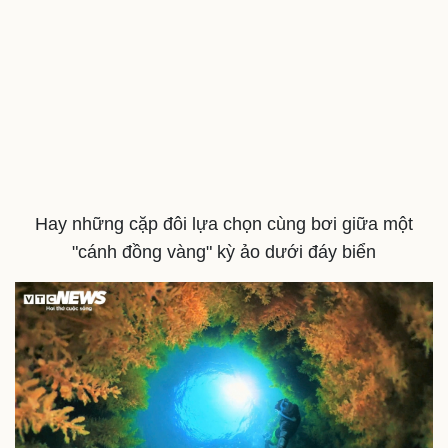
Hay những cặp đôi lựa chọn cùng bơi giữa một
Doanh nghiệp
Công nghệ
"cánh đồng vàng" kỳ ảo dưới đáy biển
Thông tin doanh nghiệp
Sành điệu
Doanh nghiệp 24h
Tin Công nghệ
Doanh nhân
Trải nghiệm
Vì cộng đồng
Chuyển đổi số