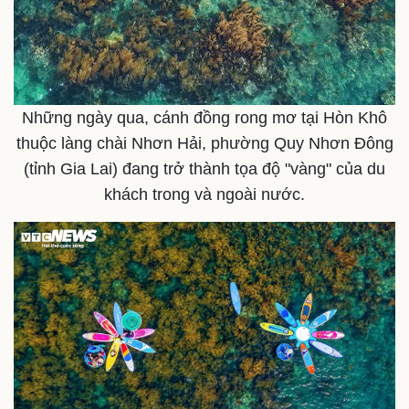
Những ngày qua, cánh đồng rong mơ tại Hòn Khô
thuộc làng chài Nhơn Hải, phường Quy Nhơn Đông
(tỉnh Gia Lai) đang trở thành tọa độ "vàng" của du
khách trong và ngoài nước.
Thế giới
Multimedia
Quan sát
Video
Cuộc sống đó đây
Ảnh
Hồ sơ
E-Magazine
Infographic