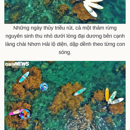
Những ngày thủy triều rút, cả một thảm rừng
nguyên sinh thu nhỏ dưới lòng đại dương bên cạnh
làng chài Nhơn Hải lộ diện, dập dềnh theo từng con
sóng.
Kinh tế
Thị trường
Bất động sản
Giá vàng
Khởi nghiệp
Tiêu dùng
Tỷ giá
Chứng khoán
Giá cà phê