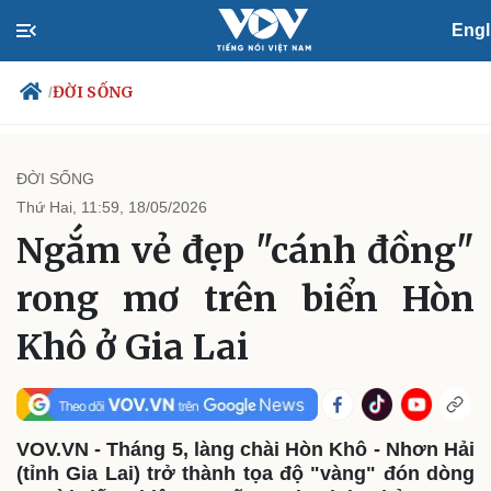
Engl
ĐỜI SỐNG
/
ĐỜI SỐNG
Thứ Hai, 11:59, 18/05/2026
Chính trị
Xã hội
Ngắm vẻ đẹp "cánh đồng"
Đảng
Tin 24h
Tổ chức nhân sự
Dự báo thời tiết
rong mơ trên biển Hòn
Quốc hội
Giáo dục
Nhận diện sự thật
Dấu ấn VOV
Khô ở Gia Lai
Việc làm
Biển đảo
VOV.VN - Tháng 5, làng chài Hòn Khô - Nhơn Hải
(tỉnh Gia Lai) trở thành tọa độ "vàng" đón dòng