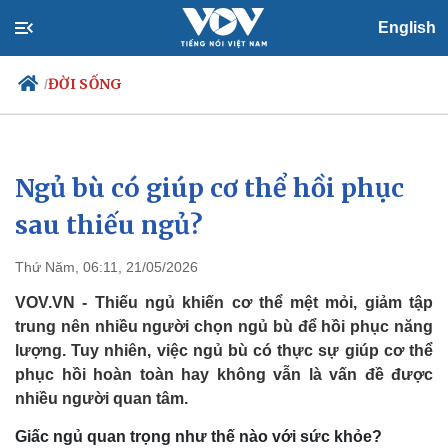
English
ĐỜI SỐNG
/
Ngủ bù có giúp cơ thể hồi phục
Chính trị
Xã hội
Đảng
Tin 24h
sau thiếu ngủ?
Tổ chức nhân sự
Dự báo thời tiết
Quốc hội
Giáo dục
Thứ Năm, 06:11, 21/05/2026
Nhận diện sự thật
Dấu ấn VOV
Việc làm
VOV.VN - Thiếu ngủ khiến cơ thể mệt mỏi, giảm tập
Biển đảo
trung nên nhiều người chọn ngủ bù để hồi phục năng
lượng. Tuy nhiên, việc ngủ bù có thực sự giúp cơ thể
phục hồi hoàn toàn hay không vẫn là vấn đề được
nhiều người quan tâm.
Giấc ngủ quan trọng như thế nào với sức khỏe?