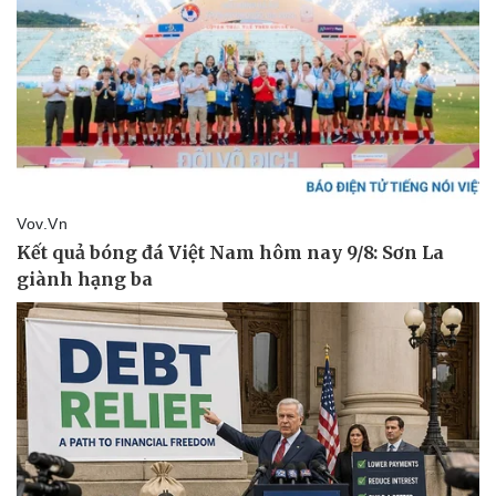
Thể thao
Ô tô - Xe máy
Bóng đá
Ô tô
Lịch thi đấu bóng đá
Xe máy
Thế giới thể thao
Tư vấn
eSports
Hậu trường