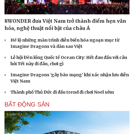
8WONDER đưa Việt Nam trở thành điểm hẹn văn
hóa, nghệ thuật nổi bật của châu Á
Hé lộ những màn trình diễn biến hóa ngoạn mục từ
Imagine Dragons và dàn sao Việt
Lễ hội Đèn lồng Quốc tế Ocean City: Hết đau đầu với câu
hỏi Tết này đi đâu, chơi gì
Imagine Dragons 'gây bão mạng' khi xác nhận lưu diễn
Việt Nam
Thành phố Thủ Đức đi đầu trend đi chơi Noel sớm
BẤT ĐỘNG SẢN