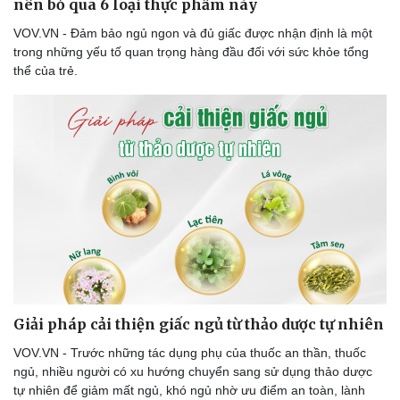
nên bỏ qua 6 loại thực phẩm này
VOV.VN - Đảm bảo ngủ ngon và đủ giấc được nhận định là một
trong những yếu tố quan trọng hàng đầu đối với sức khỏe tổng
thể của trẻ.
Doanh nghiệp
Công nghệ
Thông tin doanh nghiệp
Sành điệu
Doanh nghiệp 24h
Tin Công nghệ
Doanh nhân
Trải nghiệm
Vì cộng đồng
Chuyển đổi số
Giải pháp cải thiện giấc ngủ từ thảo dược tự nhiên
VOV.VN - Trước những tác dụng phụ của thuốc an thần, thuốc
ngủ, nhiều người có xu hướng chuyển sang sử dụng thảo dược
tự nhiên để giảm mất ngủ, khó ngủ nhờ ưu điểm an toàn, lành