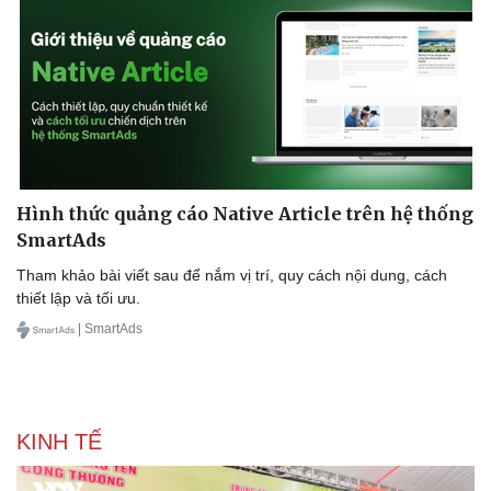
Sức khỏe
Đời sống
Hình thức quảng cáo Native Article trên hệ thống
Dinh dưỡng - món ngon
Nhà đẹp
SmartAds
Cây thuốc
Blog
Sản phụ khoa
Tình yêu - Gia đình
Tham khảo bài viết sau để nắm vị trí, quy cách nội dung, cách
Nhi khoa
thiết lập và tối ưu.
Nam khoa
| SmartAds
Làm đẹp - giảm cân
Phòng mạch online
Ăn sạch sống khỏe
KINH TẾ