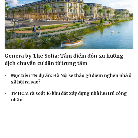
Genera by The Solia: Tâm điểm đón xu hướng
dịch chuyển cư dân từ trung tâm
Mục tiêu 114 dự án: Hà Nội sẽ tháo gỡ điểm nghẽn nhà ở
xã hội ra sao?
TP.HCM rà soát 16 khu đất xây dựng nhà lưu trú công
nhân
Nhà ở cho thuê: Lối mở để bình ổn thị trường và mở rộng
cơ hội an cư
Điều gì làm nên sức hút của một khu đô thị xanh?