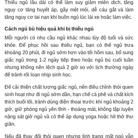
Thiếu ngủ lâu dài có thể làm suy giảm miễn dịch, tăng
nguy cơ tăng huyết áp, gây mệt mỏi, dễ cáu gắt và làm
tăng nguy cơ tai nạn khi buồn ngủ lúc lái xe hoặc làm việc.
Cách ngủ bù hiệu quả khi bị thiếu ngủ
Mỗi người có nhu cầu ngủ khác nhau tùy độ tuổi và sức
Thế giới
Multimedia
khỏe. Để phục hồi sau thiếu ngủ, bạn có thể ngủ trưa
khoảng 20 phút, đi ngủ sớm hơn vào tối hôm sau, bổ sung
Quan sát
Video
Cuộc sống đó đây
Ảnh
giấc ngủ trong 1-2 ngày tiếp theo hoặc ngủ bù cuối tuần
Hồ sơ
E-Magazine
nhưng không nên lệch quá 2 giờ so với lịch thường ngày
Infographic
để tránh rối loạn nhịp sinh học.
Để cải thiện chất lượng giấc ngủ, nên điều chỉnh thói quen
sinh hoạt như đi ngủ sớm dần, hạn chế cà phê và chất kích
thích buổi tối, tránh dùng điện thoại trước khi ngủ khoảng 2
giờ, giữ phòng ngủ yên tĩnh - thoáng mát, không tập luyện
nặng sát giờ ngủ và có thể áp dụng yoga hoặc hít thở thư
giãn.
Nếu đã thay đổi thói quen nhưng tình trạng mất ngủ vẫn