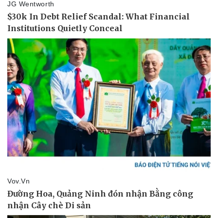
Vụ án
Vũ khí
Tin nóng
Việt Nam
Tư vấn luật
Phân tích