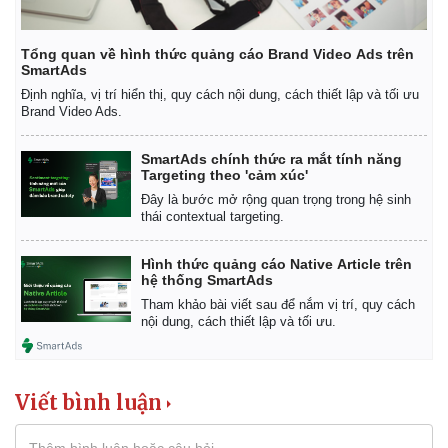
Tổng quan về hình thức quảng cáo Brand Video Ads trên
Kinh tế
Thị trường
SmartAds
Bất động sản
Giá vàng
Định nghĩa, vị trí hiển thị, quy cách nội dung, cách thiết lập và tối ưu
Khởi nghiệp
Tiêu dùng
Brand Video Ads.
Tỷ giá
Chứng khoán
SmartAds chính thức ra mắt tính năng
Giá cà phê
Targeting theo 'cảm xúc'
Đây là bước mở rộng quan trọng trong hệ sinh
thái contextual targeting.
Hình thức quảng cáo Native Article trên
hệ thống SmartAds
Tham khảo bài viết sau để nắm vị trí, quy cách
nội dung, cách thiết lập và tối ưu.
Viết bình luận