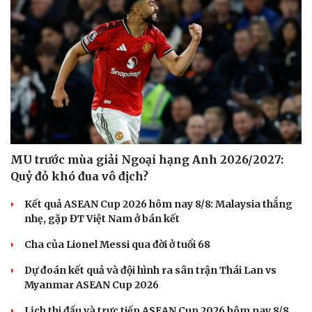
Du lịch
Podcast
Tư vấn
Câu chuyện thời sự
Săn Tour
Đọc truyện đêm khuya
check-in
Cửa sổ tình yêu
Kể chuyện cho bé
Hạt giống tâm hồn
MU trước mùa giải Ngoại hạng Anh 2026/2027:
Quỷ đỏ khó đua vô địch?
Kết quả ASEAN Cup 2026 hôm nay 8/8: Malaysia thắng
nhẹ, gặp ĐT Việt Nam ở bán kết
Cha của Lionel Messi qua đời ở tuổi 68
Dự đoán kết quả và đội hình ra sân trận Thái Lan vs
Myanmar ASEAN Cup 2026
Lịch thi đấu và trực tiếp ASEAN Cup 2026 hôm nay 8/8