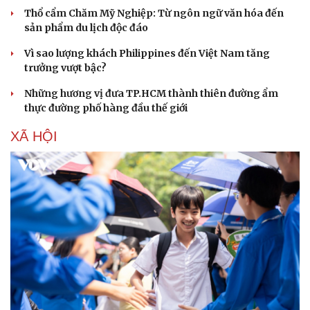
Thổ cẩm Chăm Mỹ Nghiệp: Từ ngôn ngữ văn hóa đến
sản phẩm du lịch độc đáo
Vì sao lượng khách Philippines đến Việt Nam tăng
trưởng vượt bậc?
Những hương vị đưa TP.HCM thành thiên đường ẩm
thực đường phố hàng đầu thế giới
Văn hóa
Giải trí
XÃ HỘI
Sân khấu - Điện ảnh
Nghệ sĩ
Văn học
Thời trang
Âm nhạc
Sao Việt
Di sản