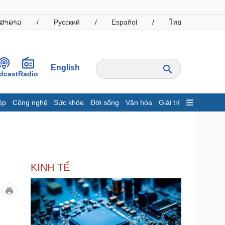
ສາລາວ
/
Русский
/
Español
/
ไทย
English
dcast
Radio
ệp
Công nghệ
Sức khỏe
Đời sống
Văn hóa
Giải trí
inh tế
Thị trường
ất động sản
Giá vàng
hởi nghiệp
Tiêu dùng
Tỷ giá
KINH TẾ
Chứng khoán
Giá cà phê
oanh nghiệp
Công nghệ
hông tin doanh nghiệp
Sành điệu