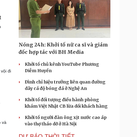
t
o
Nóng 24h: Khởi tố nữ ca sĩ và giám
đốc hợp tác với BH Media
Khởi tố chủ kênh YouTube Phương
Diễm Huyền
vội đi
Đình chỉ hiệu trưởng liên quan đường
dây cá độ bóng đá ở Nghệ An
Khởi tố đối tượng điều hành phòng
khám Việt Nhật CB lừa dối khách hàng
Khởi tố người đàn ông xịt nước cao áp
o và
vào thợ tháo dỡ ở Hà Nội
DỰ BÁO THỜI TIẾT