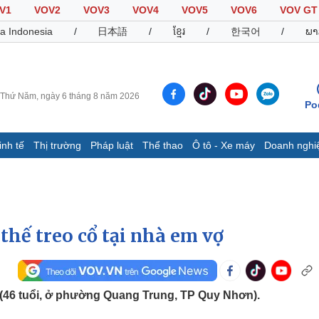
V1
VOV2
VOV3
VOV4
VOV5
VOV6
VOV GT
a Indonesia
/
日本語
/
ខ្មែរ
/
한국어
/
ພາ
Thứ Năm, ngày 6 tháng 8 năm 2026
Po
inh tế
Thị trường
Pháp luật
Thể thao
Ô tô - Xe máy
Doanh nghi
Thế giới
Multimedia
K
Quan sát
Video
B
Cuộc sống đó đây
Ảnh
K
Hồ sơ
E-Magazine
thế treo cổ tại nhà em vợ
Infographic
Thể thao
Ô tô - Xe máy
D
(46 tuổi, ở phường Quang Trung, TP Quy Nhơn).
Bóng đá
Ô tô
T