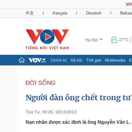
VO
中文
/
français
/
Deutsch
/
Bahas
27°C
Hà Nội
Chính trị
Xã hội
Thế giới
Multimedia
K
Chính trị
Xã hội
Đảng
Tin 24h
ĐỜI SỐNG
Tổ chức nhân sự
Dự báo thời tiết
Quốc hội
Giáo dục
Người đàn ông chết trong tư 
Nhận diện sự thật
Dấu ấn VOV
Việc làm
Biển đảo
Thứ Tư, 09:26, 18/12/2013
Pháp luật
Quân sự - Quốc phòng
Nạn nhân được xác định là ông Nguyễn Văn L. 
Vụ án
Vũ khí