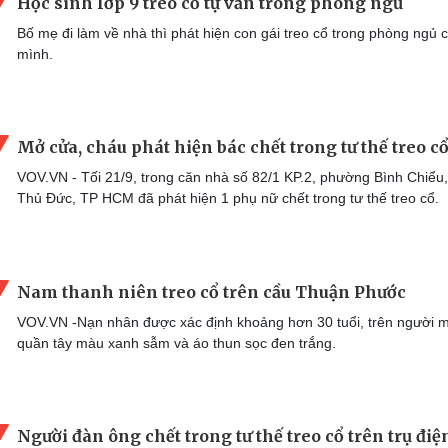
Học sinh lớp 9 treo cổ tự vẫn trong phòng ngủ
Bố mẹ đi làm về nhà thì phát hiện con gái treo cổ trong phòng ngủ 
mình.
Mở cửa, cháu phát hiện bác chết trong tư thế treo c
VOV.VN - Tối 21/9, trong căn nhà số 82/1 KP.2, phường Bình Chiểu
Thủ Đức, TP HCM đã phát hiện 1 phụ nữ chết trong tư thế treo cổ.
Nam thanh niên treo cổ trên cầu Thuận Phước
VOV.VN -Nạn nhân được xác định khoảng hơn 30 tuổi, trên người 
quần tây màu xanh sẫm và áo thun sọc đen trắng.
Người đàn ông chết trong tư thế treo cổ trên trụ điệ