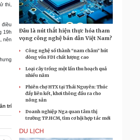
Doanh nghiệp 24h
Tin Công nghệ
 thi,
Doanh nhân
Trải nghiệm
ì cộng đồng
Chuyển đổi số
 điều
Đâu là nút thắt hiện thực hóa tham
g 19h
u lịch
Podcast
vọng công nghệ bán dẫn Việt Nam?
à, nên
Tư vấn
Câu chuyện thời sự
Săn Tour
Đọc truyện đêm khuya
Công nghệ số thành “nam châm” hút
heck-in
Cửa sổ tình yêu
dòng vốn FDI chất lượng cao
nhưng
Kể chuyện cho bé
Loại cây trồng một lần thu hoạch quả
Hạt giống tâm hồn
nhiều năm
Phiên chợ HTX tại Thái Nguyên: Thúc
đẩy liên kết, khơi thông đầu ra cho
nông sản
n trí
Doanh nghiệp Nga quan tâm thị
trường TP.HCM, tìm cơ hội hợp tác mới
DU LỊCH