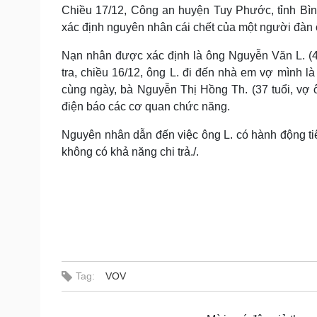
Tin nóng
Việt Nam
Chiều 17/12, Công an huyện Tuy Phước, tỉnh Bìn
Tư vấn luật
Phân tích
xác định nguyên nhân cái chết của một người đàn ô
Nạn nhân được xác định là ông Nguyễn Văn L. (
tra, chiều 16/12, ông L. đi đến nhà em vợ mình 
Sức khỏe
Đời sống
cùng ngày, bà Nguyễn Thị Hồng Th. (37 tuổi, vợ ôn
Dinh dưỡng - món ngon
Nhà đẹp
điện báo các cơ quan chức năng.
Cây thuốc
Blog
Sản phụ khoa
Tình yêu - Gia đình
Nguyên nhân dẫn đến việc ông L. có hành động t
Nhi khoa
không có khả năng chi trả./.
Nam khoa
Làm đẹp - giảm cân
Phòng mạch online
Ăn sạch sống khỏe
Cải chính
Tag:
VOV