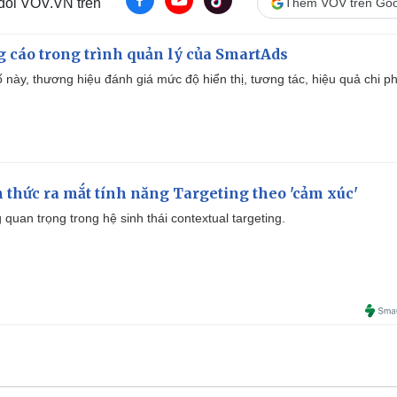
 dõi VOV.VN trên
Thêm VOV trên Goo
g cáo trong trình quản lý của SmartAds
 này, thương hiệu đánh giá mức độ hiển thị, tương tác, hiệu quả chi ph
thức ra mắt tính năng Targeting theo 'cảm xúc'
quan trọng trong hệ sinh thái contextual targeting.