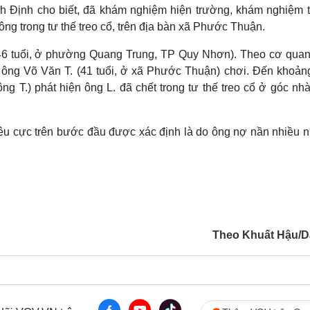
Lịch thi đấu bóng đá
Xe máy
h Định cho biết, đã khám nghiệm hiện trường, khám nghiệm tử
Thế giới thể thao
Tư vấn
ng trong tư thế treo cổ, trên địa bàn xã Phước Thuận.
eSports
V
Hậu trường
46 tuổi, ở phường Quang Trung, TP Quy Nhơn). Theo cơ quan
là ông Võ Văn T. (41 tuổi, ở xã Phước Thuận) chơi. Đến khoản
Văn hóa
Giải trí
D
g T.) phát hiện ông L. đã chết trong tư thế treo cổ ở góc nh
Sân khấu - Điện ảnh
Nghệ sĩ
Văn học
Thời trang
Âm nhạc
Sao Việt
c
iêu cực trên bước đầu được xác định là do ông nợ nần nhiều 
Di sản
Theo Khuất Hậu/Dâ