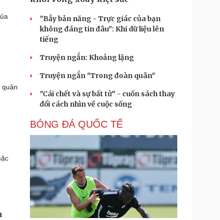
của
"Bẫy bản năng - Trực giác của bạn
không đáng tin đâu": Khi dữ liệu lên
tiếng
Truyện ngắn: Khoảng lặng
ổ
Truyện ngắn "Trong đoàn quân"
, quận
"Cái chết và sự bất tử" - cuốn sách thay
đổi cách nhìn về cuộc sống
BÓNG ĐÁ QUỐC TẾ
mặc
n